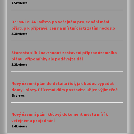
4.5k views
ÚZEMNÍ PLÁN: Město po veřejném projednání mění
přístup k přípravě. Jen na místní části zatím nedošlo
3.3k views
Starosta slíbil navrhnout zastavení příprav územního
plánu. Připomínky ale podávejte dál
3.2k views
Nový územní plán do detailu řídí, jak budou vypadat
domy i ploty. Přízemní dům postavíte už jen výjimečně
2k views
Nový územní plán: klíčový dokument města míří k
veřejnému projednání
1.4k views