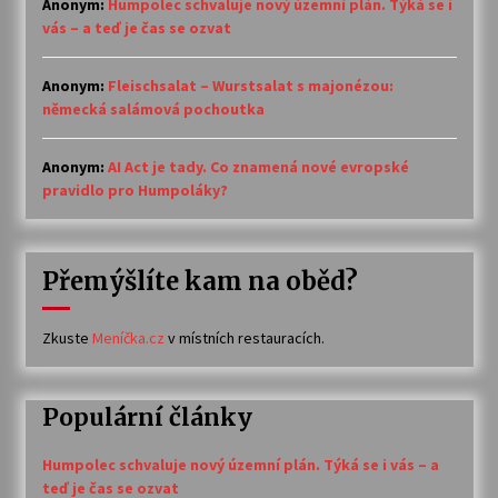
Anonym
:
Humpolec schvaluje nový územní plán. Týká se i
vás – a teď je čas se ozvat
Anonym
:
Fleischsalat – Wurstsalat s majonézou:
německá salámová pochoutka
Anonym
:
AI Act je tady. Co znamená nové evropské
pravidlo pro Humpoláky?
Přemýšlíte kam na oběd?
Zkuste
Meníčka.cz
v místních restauracích.
Populární články
Humpolec schvaluje nový územní plán. Týká se i vás – a
teď je čas se ozvat