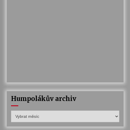
Humpolákův archiv
Humpolákův
archiv