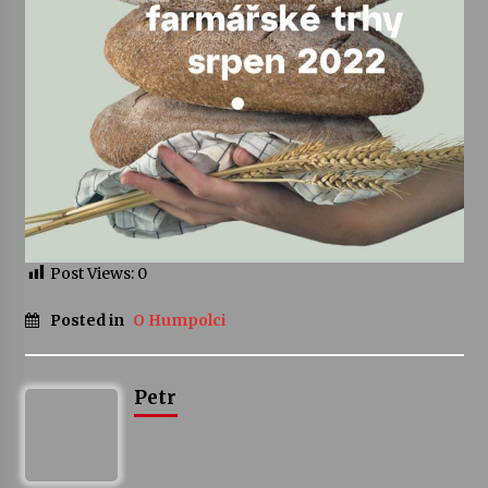
Votavžatský ploty
23. 7. 2026
Letní koncerty ve Stromovce: Rufus Miller
22. 7. 2026
Vysočinka
17. 7. 2026
Post Views:
0
Posted in
O Humpolci
Ozvěny prázdnin
14. 7. 2026
Petr
Za kulturou kousek za Humpolec. V Želivě ožije
odkaz Josefa Čapka
13. 7. 2026