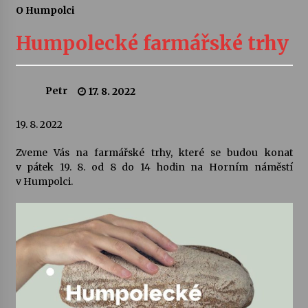
O Humpolci
Letní koncerty ve Stromovce: Ars Camerata a
Sukuba Ensemble
Humpolecké farmářské trhy
4. 8. 2026
Vernisáž výstavy Josefíny Duškové: Stávám se
Petr
17. 8. 2022
kapkou
30. 7. 2026
19. 8. 2022
Veselí muzikanti
Zveme Vás na farmářské trhy, které se budou konat
30. 7. 2026
v pátek 19. 8. od 8 do 14 hodin na Horním náměstí
v Humpolci.
Pozvánka na integrační festival Quijotova
šedesátka: 28. 7.–1. 8. 2026
28. 7. 2026
Letní koncerty ve Stromovce: Kolchoz a
Jenakaši
28. 7. 2026