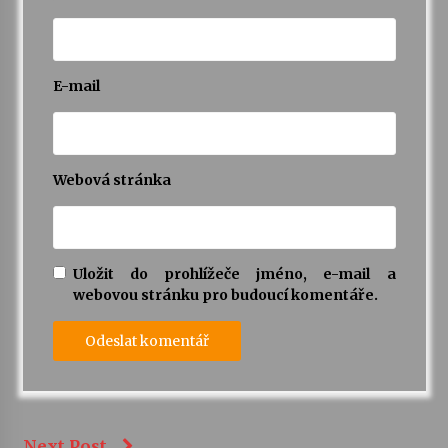
E-mail
Webová stránka
Uložit do prohlížeče jméno, e-mail a
webovou stránku pro budoucí komentáře.
Next Post