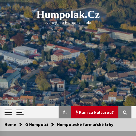
Skip
to
Humpolak.cz
content
. . . . . nejen o Humpolci a okolí
Kam za kulturou?
Home
O Humpolci
Humpolecké farmářské trhy
Kam za kulturou?