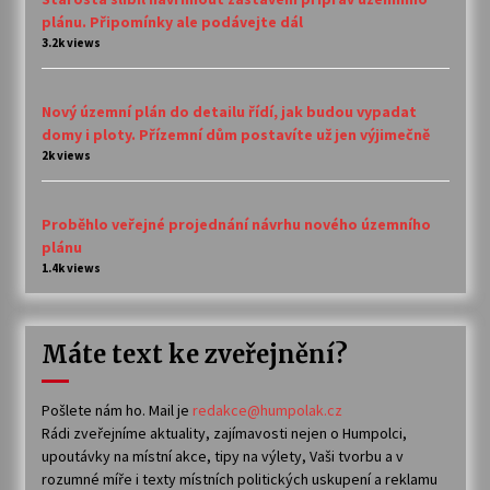
plánu. Připomínky ale podávejte dál
3.2k views
Nový územní plán do detailu řídí, jak budou vypadat
domy i ploty. Přízemní dům postavíte už jen výjimečně
2k views
Proběhlo veřejné projednání návrhu nového územního
plánu
1.4k views
Máte text ke zveřejnění?
Pošlete nám ho. Mail je
redakce@humpolak.cz
Rádi zveřejníme aktuality, zajímavosti nejen o Humpolci,
upoutávky na místní akce, tipy na výlety, Vaši tvorbu a v
rozumné míře i texty místních politických uskupení a reklamu