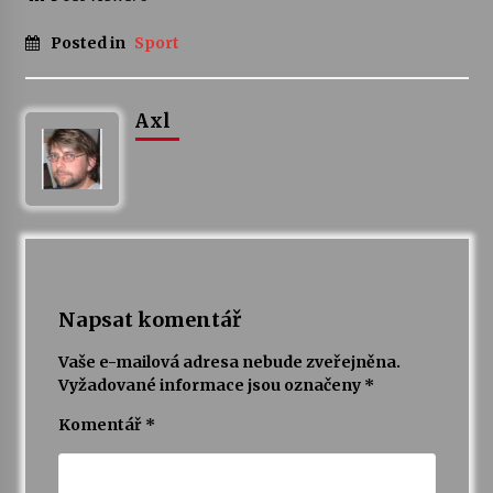
Posted in
Sport
Varhanní recitál Michala Novenka v Klášteře
Želiv
3. 7. 2026
Axl
Petr Adamec – Malovaný svět
30. 6. 2026
Napsat komentář
Vaše e-mailová adresa nebude zveřejněna.
Vyžadované informace jsou označeny
*
Komentář
*