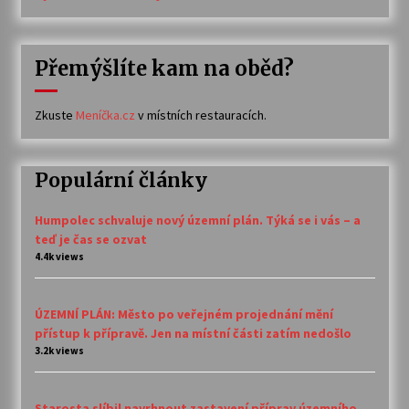
Přemýšlíte kam na oběd?
Zkuste
Meníčka.cz
v místních restauracích.
Populární články
Humpolec schvaluje nový územní plán. Týká se i vás – a
teď je čas se ozvat
4.4k views
ÚZEMNÍ PLÁN: Město po veřejném projednání mění
přístup k přípravě. Jen na místní části zatím nedošlo
3.2k views
Starosta slíbil navrhnout zastavení příprav územního