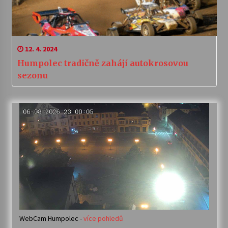
12. 4. 2024
Humpolec tradičně zahájí autokrosovou
sezonu
WebCam Humpolec -
více pohledů