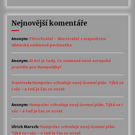
Nejnovější komentáře
Anonym
:
Fleischsalat – Wurstsalat s majonézou:
německá salámová pochoutka
Anonym
:
AI Act je tady. Co znamená nové evropské
pravidlo pro Humpoláky?
frantisek
:
Humpolec schvaluje nový územní plán. Týká se
i vás – a teď je čas se ozvat
Anonym
:
Humpolec schvaluje nový územní plán. Týká se i
vás – a teď je čas se ozvat
Ulrich Marsch
:
Humpolec schvaluje nový územní plán.
Týká se i vás – a teď je čas se ozvat