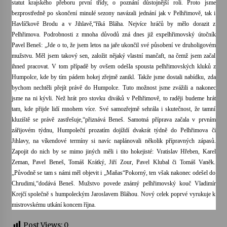
statut krajského přeboru první třídy, o poznání důstojnější roli. Proto jsme
bezprostředně po skončení minulé sezony navázali jednání jak v Pelhřimově, tak i
Votavžatský ploty
Havlíčkově Brodu a v Jihlavě,“říká Bláha. Nejvíce hráčů by mělo dorazit z
23. 7. 2026
Pelhřimova. Podrobnosti z mnoha důvodů zná dnes již expelhřimovský útočník
Pavel Beneš: „Jde o to, že jsem letos na jaře ukončil své působení ve druholigovém
mužstvu. Měl jsem takový sen, založit nějaký vlastní mančaft, na čemž jsem začal
ihned pracovat. V tom případě by ovšem odešla spousta pelhřimovských kluků z
Letní koncerty ve Stromovce: Rufus Miller
Humpolce, kde by tím pádem hokej zřejmě zanikl. Takže jsme dostali nabídku, zda
22. 7. 2026
bychom nechtěli přejít právě do Humpolce. Tuto možnost jsme zvážili a nakonec
jsme na ni kývli. Než hrát pro stovku diváků v Pelhřimově, to raději budeme hrát
tam, kde přijde lidí mnohem více. Své samozřejmě sehrála i skutečnost, že tamní
Vysočinka
kluziště se právě zastřešuje,“přiznává Beneš. Samotná příprava začala v prvním
17. 7. 2026
zářijovém týdnu, Humpolečtí prozatím dojíždí dvakrát týdně do Pelhřimova či
Jihlavy, na víkendové termíny si navíc naplánovali několik přípravných zápasů.
Zapojit do nich by se mimo jiných měli i tito hokejisté: Vratislav Hřeben, Karel
Ozvěny prázdnin
Zeman, Pavel Beneš, Tomáš Krátký, Jiří Zour, Pavel Klubal či Tomáš Vaněk.
14. 7. 2026
„Původně se tam s námi měl objevit i „Maňas“Pokorný, ten však nakonec odešel do
Chrudimi,“dodává Beneš. Mužstvo povede známý pelhřimovský kouč Vladimír
Krejčí společně s humpoleckým Jaroslavem Bláhou. Nový celek poprvé vyrukuje k
mistrovskému utkání koncem října.
Za kulturou kousek za Humpolec. V Želivě ožije
odkaz Josefa Čapka
Post Views:
0
13. 7. 2026