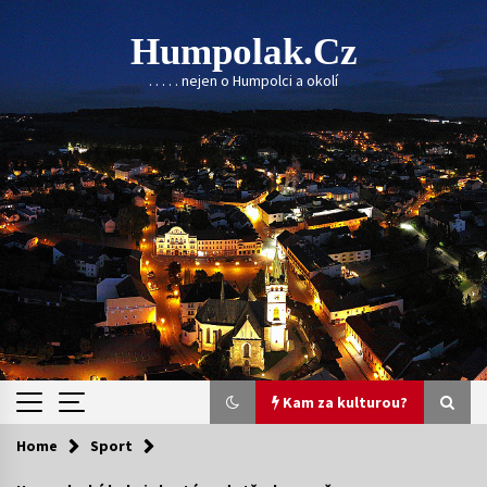
Skip
to
Humpolak.cz
content
. . . . . nejen o Humpolci a okolí
Kam za kulturou?
Home
Sport
Kam za kulturou?