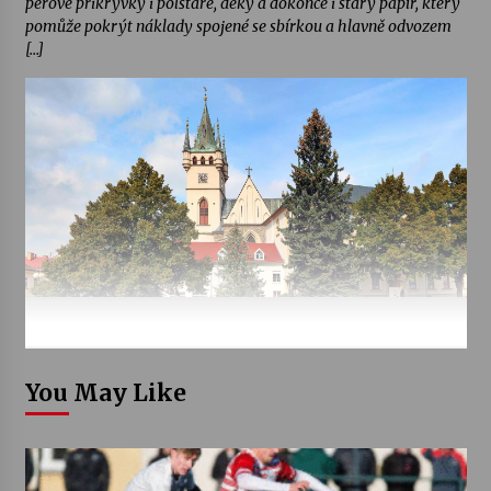
péřové přikrývky i polštáře, deky a dokonce i starý papír, který
pomůže pokrýt náklady spojené se sbírkou a hlavně odvozem
[…]
You May Like