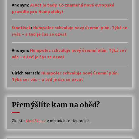
Anonym
:
AI Act je tady. Co znamená nové evropské
pravidlo pro Humpoláky?
frantisek
:
Humpolec schvaluje nový územní plán. Týká se
i vás – a teď je čas se ozvat
Anonym
:
Humpolec schvaluje nový územní plán. Týká se i
vás – a teď je čas se ozvat
Ulrich Marsch
:
Humpolec schvaluje nový územní plán.
Týká se i vás – a teď je čas se ozvat
Přemýšlíte kam na oběd?
Zkuste
Meníčka.cz
v místních restauracích.