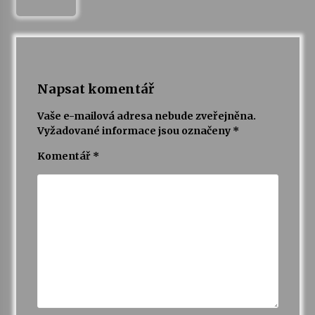
Napsat komentář
Vaše e-mailová adresa nebude zveřejněna.
Vyžadované informace jsou označeny
*
Komentář
*