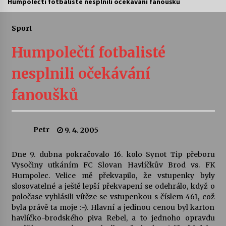
Humpolečtí fotbalisté nesplnili očekávání fanoušků
Letní koncerty ve Stromovce: Ars Camerata a
Sukuba Ensemble
Sport
4. 8. 2026
Humpolečtí fotbalisté
Vernisáž výstavy Josefíny Duškové: Stávám se
nesplnili očekávání
kapkou
30. 7. 2026
fanoušků
Veselí muzikanti
30. 7. 2026
Petr
9. 4. 2005
Dne 9. dubna pokračovalo 16. kolo Synot Tip přeboru
Pozvánka na integrační festival Quijotova
šedesátka: 28. 7.–1. 8. 2026
Vysočiny utkáním FC Slovan Havlíčkův Brod vs. FK
28. 7. 2026
Humpolec. Velice mě překvapilo, že vstupenky byly
slosovatelné a ještě lepší překvapení se odehrálo, když o
poločase vyhlásili vítěze se vstupenkou s číslem 461, což
Letní koncerty ve Stromovce: Kolchoz a
byla právě ta moje :-). Hlavní a jedinou cenou byl karton
Jenakaši
havlíčko-brodského piva Rebel, a to jednoho opravdu
28. 7. 2026