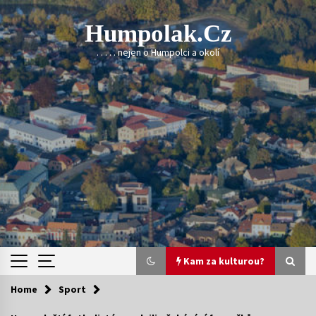
Skip
to
Humpolak.cz
content
. . . . . nejen o Humpolci a okolí
Kam za kulturou?
Home
Sport
Kam za kulturou?