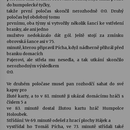
do humpolecké tyčky,
takže první poločas skončil nerozhodně 0:0. Druhý
Varhanní recitál Michala Novenka v Klášteře
poločas byl obdobný tomu
Želiv
prvnímu, oba týmy si vytvořily několik šancí ke vstřelení
3. 7. 2026
branky, ale ani jedno
mužstvo nedokázalo dát gól. Ještě stojí za zmínku
Petr Adamec – Malovaný svět
obrovská šance asi v 75.
30. 6. 2026
minutě, kterou připravil Pícha, když nádherně přihrál před
branku domacích
Pajerovi, ale střela mu nesedla, a tak utkání skončilo
nerozhodným výsledkem
0:0.
Ve druhém poločase musel pan rozhodčí sahat do své
kapsy pro
žluté karty, a to v 81. minutě ji ukázal domácímu hráči s
číslem 5 a
ve 83. minutě dostal žlutou kartu hráč Humpolce
Holoubek.
Střídání: Ve 69. minutě odešel z hrací plochy Hájek a
vystřídal ho Tomáš Pícha, ve 73. minutě střídali také