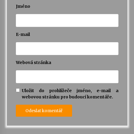
Jméno
E-mail
Webová stránka
Uložit do prohlížeče jméno, e-mail a
webovou stránku pro budoucí komentáře.