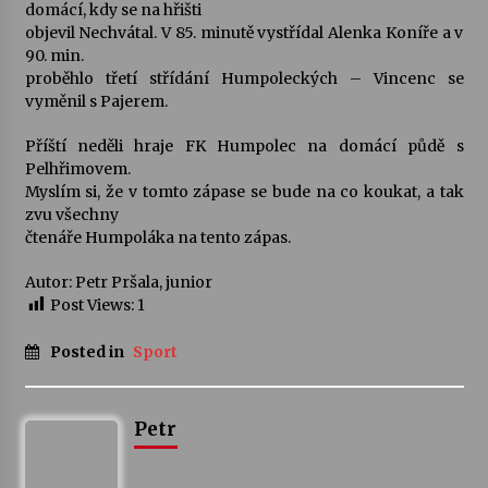
domácí, kdy se na hřišti
objevil Nechvátal. V 85. minutě vystřídal Alenka Koníře a v
90. min.
proběhlo třetí střídání Humpoleckých – Vincenc se
vyměnil s Pajerem.
Příští neděli hraje FK Humpolec na domácí půdě s
Pelhřimovem.
Myslím si, že v tomto zápase se bude na co koukat, a tak
zvu všechny
čtenáře Humpoláka na tento zápas.
Autor: Petr Pršala, junior
Post Views:
1
Posted in
Sport
Petr