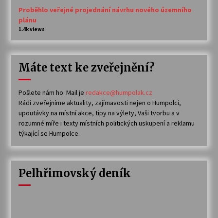
Proběhlo veřejné projednání návrhu nového územního
plánu
1.4k views
Máte text ke zveřejnění?
Pošlete nám ho. Mail je
redakce@humpolak.cz
Rádi zveřejníme aktuality, zajímavosti nejen o Humpolci,
upoutávky na místní akce, tipy na výlety, Vaši tvorbu a v
rozumné míře i texty místních politických uskupení a reklamu
týkající se Humpolce.
Pelhřimovský deník