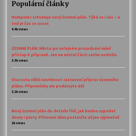
Populární články
Humpolec schvaluje nový územní plán. Týká se i vás – a
teď je čas se ozvat
4.4k views
ÚZEMNÍ PLÁN: Město po veřejném projednání mění
přístup k přípravě. Jen na místní části zatím nedošlo
3.3k views
Starosta slíbil navrhnout zastavení příprav územního
plánu. Připomínky ale podávejte dál
3.2k views
Nový územní plán do detailu řídí, jak budou vypadat
domy i ploty. Přízemní dům postavíte už jen výjimečně
2k views