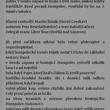
potěší. V tomto zápase se hrálo o třetí místo, jelikož kdyby
Havlíčkův Brod porazil Humpolec, vystřídal by ho na 3.
Votavžatský ploty
místě v tabulce.
23. 7. 2026
Hlavní rozhodčí: Martin Šimák (Horní Cerekev)
Asistenti: Petr Beseda(Batelov) a Ivan Baštař(Dačice)
Delegát svazu: Libor Švarc(Světlá nad Sázavou)
Letní koncerty ve Stromovce: Rufus Miller
22. 7. 2026
Již před začátkem utkání bylo velmi překvapivé a
nepochopitelné,
když humpolecký trenér Hájek nedal T.Píchu do základní
Vysočinka
sestavy. Hned
17. 7. 2026
v úvodu zápasu si hostující Humpolec vytvořil několik
šancí a asi největší
byla, když Pajer, který hrál s číslem 11, trefil pouze tyč
Ozvěny prázdnin
havlíčko-brodské branky. Ale i domácí měli velkou
14. 7. 2026
příležitost, když kopali
volný-přímý kop, ovšem chybělo jim dobré zakončení.
Celý první poločas se hrálo
na obou stranách s mírnou převahou hostujícího
Za kulturou kousek za Humpolec. V Želivě ožije
Humpolce. Na konci 1.
odkaz Josefa Čapka
poločasu měli domácí obrovskou šanci, když mířili pouze
13. 7. 2026