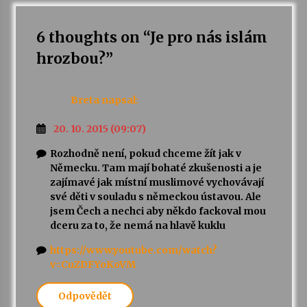
6 thoughts on “
Je pro nás islám
hrozbou?
”
Breta
napsal:
20. 10. 2015 (09:07)
Rozhodně není, pokud chceme žít jak v
Německu. Tam mají bohaté zkušenosti a je
zajímavé jak místní muslimové vychovávají
své děti v souladu s německou ústavou. Ale
jsem Čech a nechci aby někdo fackoval mou
dceru za to, že nemá na hlavě kuklu
https://www.youtube.com/watch?
v=CuZDFYoKoVM
Odpovědět