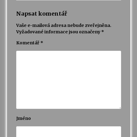
Napsat komentář
Vaše e-mailová adresa nebude zveřejněna.
Vyžadované informace jsou označeny
*
Komentář
*
Jméno