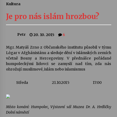
Kultura
Letní koncerty ve Stromovce: Ars Camerata a
Sukuba Ensemble
Je pro nás islám hrozbou?
4. 8. 2026
Vernisáž výstavy Josefíny Duškové: Stávám se
Petr
20. 10. 2015
6
kapkou
30. 7. 2026
Mgr. Matyáš Zrno z Občanského institutu působil v týmu
Lógar v Afghánistánu a sleduje dění v islámských zemích
Veselí muzikanti
včetně Bosny a Hercegoviny. V přednášce pořádané
30. 7. 2026
humpoleckými lidovci se zamyslí nad tím, zda nás
ohrožují muslimové, islám nebo islamismus
Pozvánka na integrační festival Quijotova
Středa
21.10.2015
17:00
šedesátka: 28. 7.–1. 8. 2026
28. 7. 2026
Letní koncerty ve Stromovce: Kolchoz a
Místo konání: Humpolec, Výstavní sál Muzea Dr. A. Hrdličky
Jenakaši
Dolní náměstí
28. 7. 2026