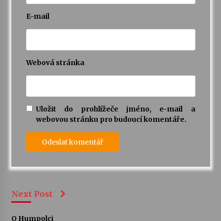
E-mail
Webová stránka
Uložit do prohlížeče jméno, e-mail a
webovou stránku pro budoucí komentáře.
Next Post
O Humpolci