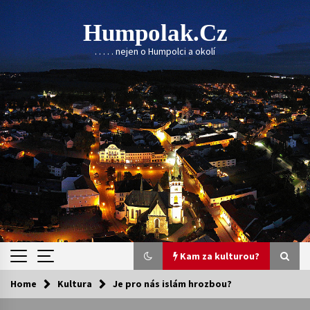
Skip
to
Humpolak.cz
content
. . . . . nejen o Humpolci a okolí
Kam za kulturou?
Home
Kultura
Je pro nás islám hrozbou?
Kam za kulturou?