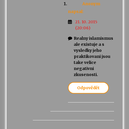
Anonym
napsal:
21. 10. 2015
(20:06)
Realny islamismus
ale existuje a s
vysledky jeho
praktikovani jsou
take velice
negativni
zkusenosti.
Odpovědět