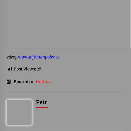
Varhanní recitál Michala Novenka v Klášteře
Želiv
3. 7. 2026
Petr Adamec – Malovaný svět
30. 6. 2026
zdroj:
www.infohumpolec.cz
Post Views:
25
Posted in
Kultura
Petr