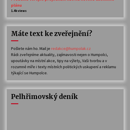
plánu
1.4k views
Máte text ke zveřejnění?
Pošlete nám ho. Mail je
redakce@humpolak.cz
Rádi zveřejníme aktuality, zajímavosti nejen o Humpolci,
upoutávky na místní akce, tipy na výlety, Vaši tvorbu a v
rozumné míře i texty místních politických uskupení a reklamu
týkající se Humpolce.
Pelhřimovský deník