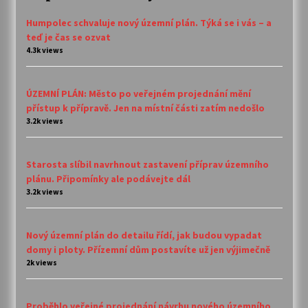
Humpolec schvaluje nový územní plán. Týká se i vás – a
teď je čas se ozvat
4.3k views
ÚZEMNÍ PLÁN: Město po veřejném projednání mění
přístup k přípravě. Jen na místní části zatím nedošlo
3.2k views
Starosta slíbil navrhnout zastavení příprav územního
plánu. Připomínky ale podávejte dál
3.2k views
Nový územní plán do detailu řídí, jak budou vypadat
domy i ploty. Přízemní dům postavíte už jen výjimečně
2k views
Proběhlo veřejné projednání návrhu nového územního