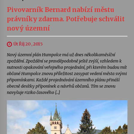
Pivovarník Bernard nabízí městu
právníky zdarma. Potřebuje schválit
nový územní
Út Říj 20 , 2015
Nový územní plán Humpolce má už dnes několikaměsíční
zpoždění. Zpoždění se pravděpodobně ještě zvýší, vzhledem k
nutnosti opakování veřejného projednání, při kterém budou mít
občané Humpolce znovu příležitost zasypat vedení města svými
připomínkami. Každé projednávání územního plánu přináší
obecně desítky příponínek a návrhů občanů. Tím se znovu
navyšuje riziko časového […]