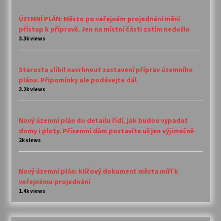
ÚZEMNÍ PLÁN: Město po veřejném projednání mění
přístup k přípravě. Jen na místní části zatím nedošlo
3.3k views
Starosta slíbil navrhnout zastavení příprav územního
plánu. Připomínky ale podávejte dál
3.2k views
Nový územní plán do detailu řídí, jak budou vypadat
domy i ploty. Přízemní dům postavíte už jen výjimečně
2k views
Nový územní plán: klíčový dokument města míří k
veřejnému projednání
1.4k views