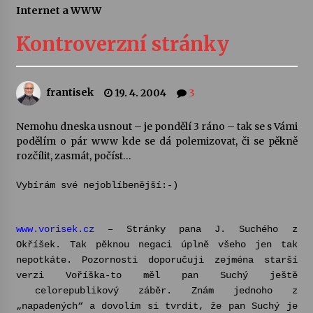
Internet a WWW
Letní koncerty ve Stromovce: Ars Camerata a
Sukuba Ensemble
Kontroverzní stránky
4. 8. 2026
Vernisáž výstavy Josefíny Duškové: Stávám se
frantisek
19. 4. 2004
3
kapkou
30. 7. 2026
Nemohu dneska usnout – je pondělí 3 ráno – tak se s Vámi
podělím o pár www kde se dá polemizovat, či se pěkně
Veselí muzikanti
rozčílit, zasmát, počíst…
30. 7. 2026
Vybírám své nejoblíbenější:-)
Pozvánka na integrační festival Quijotova
šedesátka: 28. 7.–1. 8. 2026
www.vorisek.cz
– Stránky pana J. Suchého z
28. 7. 2026
Okříšek. Tak pěknou negaci úplně všeho jen tak
nepotkáte. Pozornosti doporučuji zejména starší
verzi Voříška-to měl pan Suchý ještě
Letní koncerty ve Stromovce: Kolchoz a
Jenakaši
celorepublikový záběr. Znám jednoho z
28. 7. 2026
„napadených“ a dovolím si tvrdit, že pan Suchý je