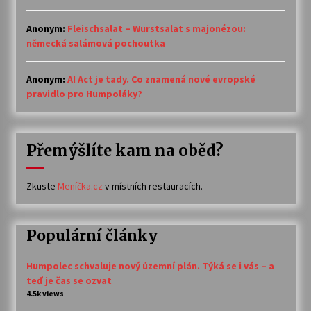
Anonym
:
Fleischsalat – Wurstsalat s majonézou:
německá salámová pochoutka
Anonym
:
AI Act je tady. Co znamená nové evropské
pravidlo pro Humpoláky?
Přemýšlíte kam na oběd?
Zkuste
Meníčka.cz
v místních restauracích.
Populární články
Humpolec schvaluje nový územní plán. Týká se i vás – a
teď je čas se ozvat
4.5k views