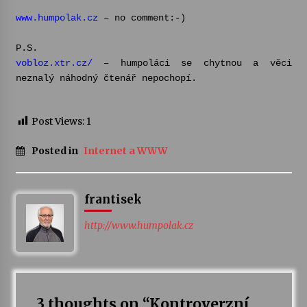
www.humpolak.cz
– no comment:-)
Varhanní recitál Michala Novenka v Klášteře
Želiv
P.S.
3. 7. 2026
vobloz.xtr.cz/
– humpoláci se chytnou a věci
neznalý náhodný čtenář nepochopí.
Petr Adamec – Malovaný svět
30. 6. 2026
Post Views:
1
Posted in
Internet a WWW
frantisek
http://www.humpolak.cz
3 thoughts on “
Kontroverzní