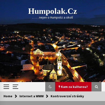
Skip
to
Humpolak.cz
content
. . . . . nejen o Humpolci a okolí
Kam za kulturou?
Home
Internet a WWW
Kontroverzní stránky
Kam za kulturou?