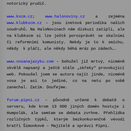
notorický prudič.
Votavžatský ploty
www.kscm.cz
;
www.halonoviny.cz
a zejména
23. 7. 2026
www.klubkscm.cz
– jsou inetová periodika našich
soudruhů. Na HaloNovinach nám diskuzi zatípli, ale
na klubkscm si lze ještě porozprávět se skalními
Letní koncerty ve Stromovce: Rufus Miller
či reformními komunisty. Nekdy je to k smíchu,
22. 7. 2026
někdy k pláči, ale někdy běhá mráz po zádech….
www.vosanajazyku.com
– bohužel již mrtvý, nicméně
Vysočinka
skvělě napsaný a ještě stále „skřeky“ provokující
17. 7. 2026
web. Pokoušel jsem se autora najít jinde, nicméně
vosa je asi to jediné, co na netu po sobě
zanechal. Zatím. Doufejme.
Ozvěny prázdnin
14. 7. 2026
forum.pipni.cz
– původně určené k debatě o
serveru, kde krom 13 000 jiných domén hostuje i
Humpolák, ale semtam se debata zvrhne. Přehlídka
Za kulturou kousek za Humpolec. V Želivě ožije
rozličných týpků, kterým bezkonkurenčně vévodí
odkaz Josefa Čapka
bratři Šimonkové – Majitelé a správci Pípni.
13. 7. 2026