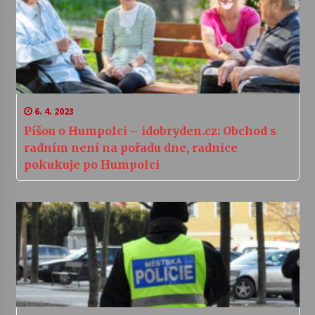
6. 4. 2023
Píšou o Humpolci – idobryden.cz: Obchod s
radním není na pořadu dne, radnice
pokukuje po Humpolci