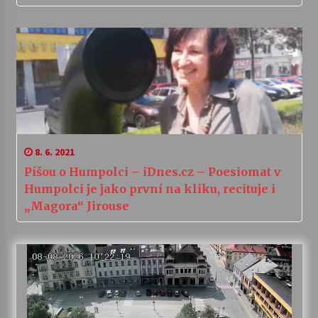
8. 6. 2021
Píšou o Humpolci – iDnes.cz – Poesiomat v
Humpolci je jako první na kliku, recituje i
„Magora“ Jirouse