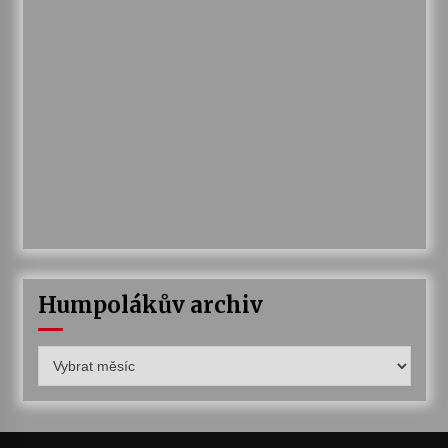
Humpolákův archiv
Humpolákův
archiv