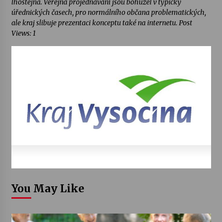
lhostejná. Veřejná projednávání jsou bohužel v typicky
úřednických časech, pro normálního občana problematických,
ale kraj slibuje prezentaci konceptu také na internetu. Post
Views: 1
You May Like