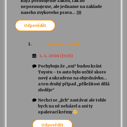
kdyz porusujeme zakon, tak ho
neporusujeme, ale jedname na zaklade
naseho zvykoveho prava… :)))
Odpovědět
Anonym
napsal:
4. 4. 2008 (15:01)
Pochybuju že „oni“ budou krást
Toyotu – to auto bylo určitě skoro
nový a ukradeno na objednávku…
a ten druhý případ „příležitost dělá
zloděje“
Nechci se „jich“ zastávat ale tohle
bych na ně neházel a ani ty
opalovací krémy
Odpovědět