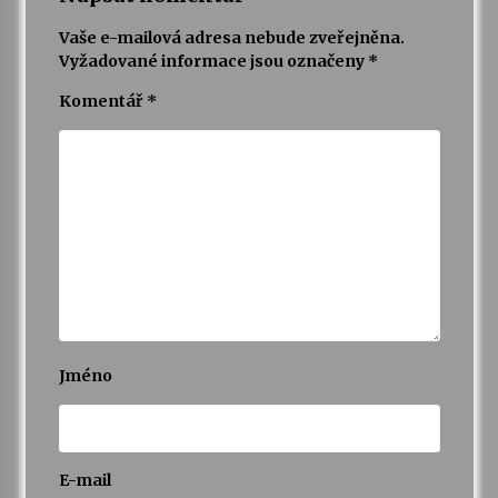
Vaše e-mailová adresa nebude zveřejněna.
Vyžadované informace jsou označeny
*
Komentář
*
Jméno
E-mail