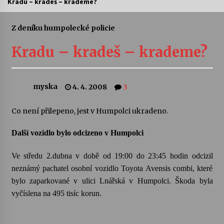
Kradu – kradeš – krademe?
Letní koncerty ve Stromovce: Ars Camerata a
Sukuba Ensemble
Z deníku humpolecké policie
4. 8. 2026
Kradu – kradeš – krademe?
Vernisáž výstavy Josefíny Duškové: Stávám se
kapkou
30. 7. 2026
myska
4. 4. 2008
3
Veselí muzikanti
Co není přilepeno, jest v Humpolci ukradeno.
30. 7. 2026
Další vozidlo bylo odcizeno v Humpolci
Pozvánka na integrační festival Quijotova
Ve středu 2.dubna v době od 19:00 do 23:45 hodin odcizil
šedesátka: 28. 7.–1. 8. 2026
neznámý pachatel osobní vozidlo Toyota Avensis combi, které
28. 7. 2026
bylo zaparkované v ulici Lnářská v Humpolci. Škoda byla
vyčíslena na 495 tisíc korun.
Letní koncerty ve Stromovce: Kolchoz a
Jenakaši
28. 7. 2026