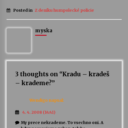
Posted in
Z deníku humpolecké policie
Varhanní recitál Michala Novenka v Klášteře
Želiv
3. 7. 2026
myska
Petr Adamec – Malovaný svět
30. 6. 2026
3 thoughts on “
Kradu – kradeš
– krademe?
”
Wendigo
napsal:
4. 4. 2008 (14:41)
My prece nekrademe. To vsechno oni. A