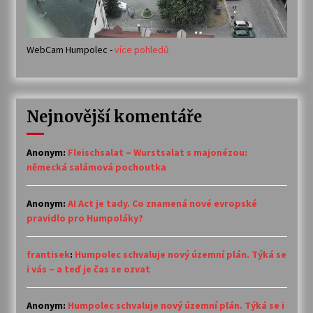
WebCam Humpolec -
více pohledů
Nejnovější komentáře
Anonym
:
Fleischsalat – Wurstsalat s majonézou:
německá salámová pochoutka
Anonym
:
AI Act je tady. Co znamená nové evropské
pravidlo pro Humpoláky?
frantisek
:
Humpolec schvaluje nový územní plán. Týká se
i vás – a teď je čas se ozvat
Anonym
:
Humpolec schvaluje nový územní plán. Týká se i