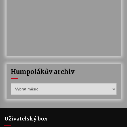
Humpolákův archiv
Humpolákův
archiv
Uživatelský box