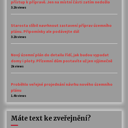
přístup k přípravě. Jen na místní části zatím nedošlo
3.2k views
Starosta slíbil navrhnout zastavení příprav územního
plánu. Připomínky ale podávejte dál
3.2k views
Nový územní plán do detailu řídí, jak budou vypadat
domy i ploty. Přízemní dům postavíte už jen výjimečně
2k views
Proběhlo veřejné projednání návrhu nového územního
plánu
1.4k views
Máte text ke zveřejnění?