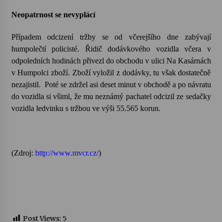
Neopatrnost se nevyplácí
Votavžatský ploty
23. 7. 2026
Případem odcizení tržby se od včerejšího dne zabývají
humpolečtí policisté. Řidič dodávkového vozidla včera v
odpoledních hodinách přivezl do obchodu v ulici Na Kasárnách
Letní koncerty ve Stromovce: Rufus Miller
v Humpolci zboží. Zboží vyložil z dodávky, tu však dostatečně
22. 7. 2026
nezajistil. Poté se zdržel asi deset minut v obchodě a po návratu
do vozidla si všiml, že mu neznámý pachatel odcizil ze sedačky
vozidla ledvinku s tržbou ve výši 55.565 korun.
Vysočinka
17. 7. 2026
(Zdroj:
http://www.mvcr.cz/
)
Ozvěny prázdnin
14. 7. 2026
Za kulturou kousek za Humpolec. V Želivě ožije
odkaz Josefa Čapka
Post Views:
5
13. 7. 2026