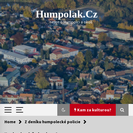
Skip
to
Humpolak.cz
content
. . . . . nejen o Humpolci a okolí
Kam za kulturou?
Home
Z deníku humpolecké policie
Kam za kulturou?