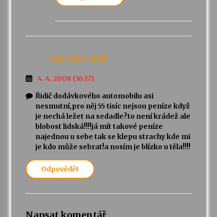
Anonym
napsal:
4. 4. 2008 (16:17)
Řidič dodávkového automobilu asi
nesmutní,pro něj 55 tisíc nejsou peníze když
je nechá ležet na sedadle?to není krádež ale
blobost lidská!!!!já mít takové peníze
najednou u sebe tak se klepu strachy kde mi
je kdo může sebrat!a nosím je blízko u těla!!!!
Odpovědět
Napsat komentář