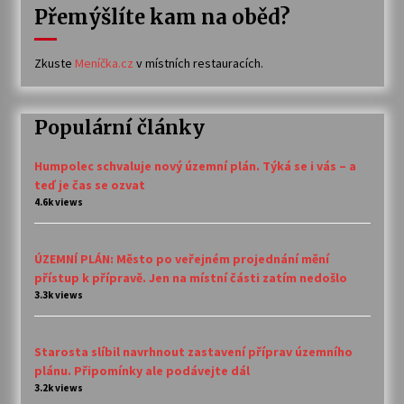
Přemýšlíte kam na oběd?
Zkuste
Meníčka.cz
v místních restauracích.
Populární články
Humpolec schvaluje nový územní plán. Týká se i vás – a
teď je čas se ozvat
4.6k views
ÚZEMNÍ PLÁN: Město po veřejném projednání mění
přístup k přípravě. Jen na místní části zatím nedošlo
3.3k views
Starosta slíbil navrhnout zastavení příprav územního
plánu. Připomínky ale podávejte dál
3.2k views