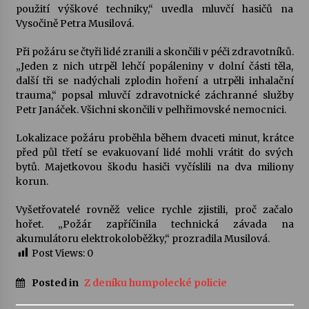
použití výškové techniky,“ uvedla mluvčí hasičů na
Vysočině Petra Musilová.
Za kulturou kousek za Humpolec. V Želivě ožije
odkaz Josefa Čapka
Při požáru se čtyři lidé zranili a skončili v péči zdravotníků.
13. 7. 2026
„Jeden z nich utrpěl lehčí popáleniny v dolní části těla,
další tři se nadýchali zplodin hoření a utrpěli inhalační
trauma,“ popsal mluvčí zdravotnické záchranné služby
Varhanní recitál Michala Novenka v Klášteře
Želiv
Petr Janáček. Všichni skončili v pelhřimovské nemocnici.
3. 7. 2026
Lokalizace požáru proběhla během dvaceti minut, krátce
před půl třetí se evakuovaní lidé mohli vrátit do svých
bytů. Majetkovou škodu hasiči vyčíslili na dva miliony
korun.
Vyšetřovatelé rovněž velice rychle zjistili, proč začalo
hořet. „Požár zapříčinila technická závada na
akumulátoru elektrokoloběžky,“ prozradila Musilová.
Post Views:
0
Posted in
Z deníku humpolecké policie