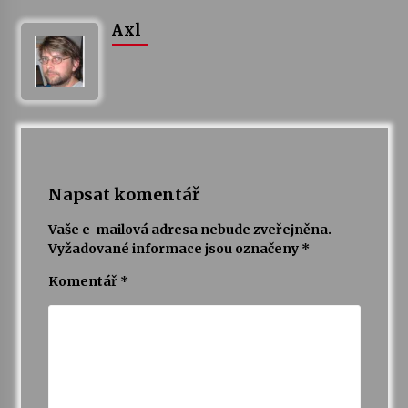
Axl
Napsat komentář
Vaše e-mailová adresa nebude zveřejněna.
Vyžadované informace jsou označeny
*
Komentář
*