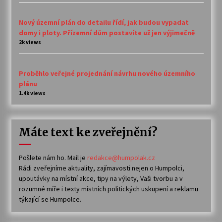
Nový územní plán do detailu řídí, jak budou vypadat
domy i ploty. Přízemní dům postavíte už jen výjimečně
2k views
Proběhlo veřejné projednání návrhu nového územního
plánu
1.4k views
Máte text ke zveřejnění?
Pošlete nám ho. Mail je
redakce@humpolak.cz
Rádi zveřejníme aktuality, zajímavosti nejen o Humpolci,
upoutávky na místní akce, tipy na výlety, Vaši tvorbu a v
rozumné míře i texty místních politických uskupení a reklamu
týkající se Humpolce.