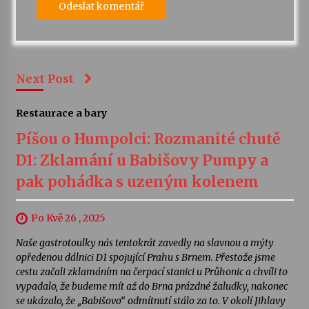
Next Post
Restaurace a bary
Píšou o Humpolci: Rozmanité chutě
D1: Zklamání u Babišovy Pumpy a
pak pohádka s uzeným kolenem
Po Kvě 26 , 2025
Naše gastrotoulky nás tentokrát zavedly na slavnou a mýty
opředenou dálnici D1 spojující Prahu s Brnem. Přestože jsme
cestu začali zklamáním na čerpací stanici u Průhonic a chvíli to
vypadalo, že budeme mít až do Brna prázdné žaludky, nakonec
se ukázalo, že „Babišovo“ odmítnutí stálo za to. V okolí Jihlavy