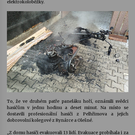
elektrokoloběžky.
Letní koncerty ve Stromovce: Kolchoz a
Jenakaši
28. 7. 2026
Votavžatský ploty
23. 7. 2026
Letní koncerty ve Stromovce: Rufus Miller
22. 7. 2026
Vysočinka
To, že ve druhém patře paneláku hoří, oznámili svědci
17. 7. 2026
hasičům v jednu hodinu a deset minut. Na místo se
dostavili profesionální hasiči z Pelhřimova a jejich
dobrovolní kolegové z Rynárce a Olešné.
Ozvěny prázdnin
14. 7. 2026
„Z domu hasiči evakuovali 13 lidí. Evakuace probíhala i za