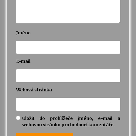
Jméno
E-mail
Webová stránka
Uložit do prohlížeče jméno, e-mail a
webovou stránku pro budoucí komentáře.