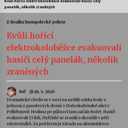
Kvůli hořící elektrokoloběžce evakuovali hasiči celý
panelák, několik zraněných
Divadélka pro děti: Kašpárek v dračí jeskyni
10. 8. 2026
Z deníku humpolecké policie
Kvůli hořící
Letní koncerty ve Stromovce: Ars Camerata a
Sukuba Ensemble
elektrokoloběžce evakuovali
4. 8. 2026
hasiči celý panelák, několik
Vernisáž výstavy Josefíny Duškové: Stávám se
kapkou
zraněných
30. 7. 2026
Veselí muzikanti
Axl
26. 5. 2025
30. 7. 2026
Dramatické chvíle se v noci na neděli odehrávaly v
jednom z panelových domů v Dolnokubínské ulici v
Pelhřimově. Hodinu po půlnoci tam začalo hořet. Hasiči
Pozvánka na integrační festival Quijotova
evakuovali 13 lidí, čtyři lidé se zranili a skončili v péči
šedesátka: 28. 7.–1. 8. 2026
zdravotníků. Za požárem je závada na akumulátoru
28. 7. 2026