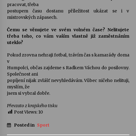
pracovat, třeba
postupem času dostanu příležitost ukázat se i v
mistrovských zápasech.
Čemu se věnujete ve svém volném čase? Nelitujete
třeba toho, co vám vaším vlastně již zaměstnáním
uteklo?
Pokud zrovna nehraji fotbal, trávím čas s kamarády doma
v
Humpolci, občas zajdeme s Radkem Váchou do posilovny.
Společnost ani
popíjení nijak zvlášť nevyhledávám. Vůbec ničeho nelituji,
myslím, že
jsem si vybral dobře.
Převzato z krajského tisku
Post Views:
10
Posted in
Sport