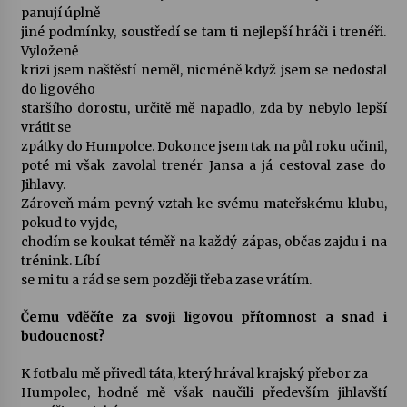
panují úplně
jiné podmínky, soustředí se tam ti nejlepší hráči i trenéři.
Za kulturou kousek za Humpolec. V Želivě ožije
Vyloženě
odkaz Josefa Čapka
krizi jsem naštěstí neměl, nicméně když jsem se nedostal
13. 7. 2026
do ligového
staršího dorostu, určitě mě napadlo, zda by nebylo lepší
vrátit se
Varhanní recitál Michala Novenka v Klášteře
Želiv
zpátky do Humpolce. Dokonce jsem tak na půl roku učinil,
3. 7. 2026
poté mi však zavolal trenér Jansa a já cestoval zase do
Jihlavy.
Zároveň mám pevný vztah ke svému mateřskému klubu,
pokud to vyjde,
chodím se koukat téměř na každý zápas, občas zajdu i na
trénink. Líbí
se mi tu a rád se sem později třeba zase vrátím.
Čemu vděčíte za svoji ligovou přítomnost a snad i
budoucnost?
K fotbalu mě přivedl táta, který hrával krajský přebor za
Humpolec, hodně mě však naučili především jihlavští