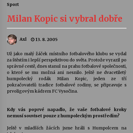
Sport
Divadélka pro děti: Kašpárek v dračí jeskyni
Milan Kopic si vybral dobře
10. 8. 2026
Letní koncerty ve Stromovce: Ars Camerata a
Axl
13. 8. 2005
Sukuba Ensemble
4. 8. 2026
Už jako malý žáček místního fotbalového klubu se vydal
za štěstím i lepší perspektivou do světa. Protože vyrazil po
Vernisáž výstavy Josefíny Duškové: Stávám se
správné cestě, dnes stanul na prahu fotbalové společnosti,
kapkou
o které se mu možná ani nesnilo. Ještě ne dvacetiletý
30. 7. 2026
humpolecký rodák Milan Kopic, jeden ze tří
pokračovatelů tradice fotbalové rodiny, se připravuje s
prvoligovým kádrem FC Vysočina.
Veselí muzikanti
30. 7. 2026
Kdy vás poprvé napadlo, že vaše fotbalové kroky
nemusí souviset pouze z humpoleckým prostředím?
Pozvánka na integrační festival Quijotova
šedesátka: 28. 7.–1. 8. 2026
Ještě v mladších žácích jsme hráli s Humpolcem na
28. 7. 2026