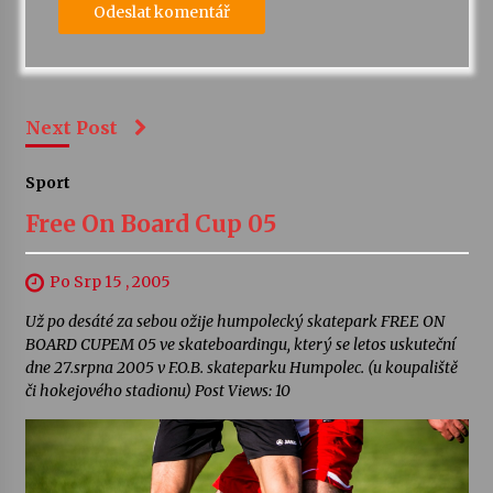
Next Post
Sport
Free On Board Cup 05
Po Srp 15 , 2005
Už po desáté za sebou ožije humpolecký skatepark FREE ON
BOARD CUPEM 05 ve skateboardingu, který se letos uskuteční
dne 27.srpna 2005 v F.O.B. skateparku Humpolec. (u koupaliště
či hokejového stadionu) Post Views: 10