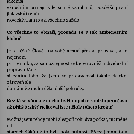
jakémsi
vánočním turnaji, kde si mě všiml můj pozdější první
Letní koncerty ve Stromovce: Kolchoz a
jihlavský trenér
Jenakaši
Novický. Tam to asi všechno začalo.
28. 7. 2026
Co všechno to obnáší, prosadit se v tak ambiciozním
klubu?
Votavžatský ploty
23. 7. 2026
Je to těžké. Člověk na sobě nesmí přestat pracovat, a to
nejenom
při tréninku, za samozřejmost se bere rovněž individuální
Letní koncerty ve Stromovce: Rufus Miller
příprava. Moc
22. 7. 2026
si cením toho, že jsem se propracoval takhle daleko,
zároveň ale
doufám, že mohu dělat další pokroky.
Vysočinka
Nezdá se vám ale odchod z Humpolce s odstupem času
17. 7. 2026
až příliš brzký? Nelitoval jste někdy tohoto kroku?
Možná jsem tehdy mohl alespoň rok, dva počkat, nicméně
Ozvěny prázdnin
od
14. 7. 2026
starších žáků už to byla holá nutnost. Přece jenom tam