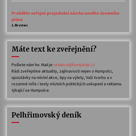
Proběhlo veřejné projednání návrhu nového územního
plánu
1.4k views
Máte text ke zveřejnění?
Pošlete nám ho. Mail je
redakce@humpolak.cz
Rádi zveřejníme aktuality, zajímavosti nejen o Humpolci,
upoutávky na místní akce, tipy na výlety, Vaši tvorbu a v
rozumné míře i texty místních politických uskupení a reklamu
týkající se Humpolce.
Pelhřimovský deník