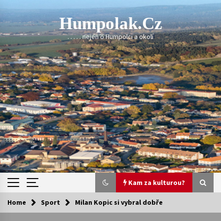
Skip
to
Humpolak.cz
content
. . . . . nejen o Humpolci a okolí
Kam za kulturou?
Home
Sport
Milan Kopic si vybral dobře
Kam za kulturou?