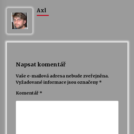
Axl
Napsat komentář
Vaše e-mailová adresa nebude zveřejněna.
Vyžadované informace jsou označeny
*
Komentář
*