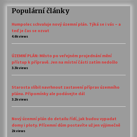
Populární články
Humpolec schvaluje nový územní plán. Týká se i vás – a
teď je čas se ozvat
4.6k views
ÚZEMNÍ PLÁN: Město po veřejném projednání mění
přístup k přípravě. Jen na místní části zatím nedošlo
3.3k views
Starosta slíbil navrhnout zastavení příprav územního
plánu. Připomínky ale podávejte dál
3.2k views
Nový územní plán do detailu řídí, jak budou vypadat
domy i ploty. Přízemní dům postavíte už jen výjimečně
2k views