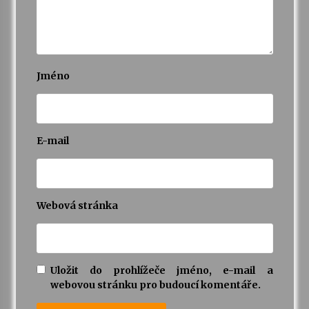
Jméno
E-mail
Webová stránka
Uložit do prohlížeče jméno, e-mail a
webovou stránku pro budoucí komentáře.