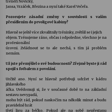
trenéři Novický,
Jansa, Vrzáček, Březina a nyní také Karel Večeřa.
Pozorujete zásadní změny v souvislosti s vaším
přesídlením do prvoligové kabiny?
Hlavně se ještě více zkvalitnily tréninky, zvětšil se i jejich
objem. Trénujeme ráno, občas i odpoledne, všechno je na
profesionální
úrovni. Zvládnout se to ale nechá, s tím já problém
nemám.
Už jste přemýšlel o své budoucnosti? Zřejmě byste ji rád
spojil s fotbalem z povolání.
Určitě ano. Nyní se hlavně potřebuji udržet v kádru
jihlavského
áčka. Uvědomuji si, že v současné době to na základní
sestavu nevypadá,
mohu být rád, pokud naskočím na několik minut a budu
pravidelně hrát
třetí ligu za béčko. Pokud ale na sobě nepřestanu