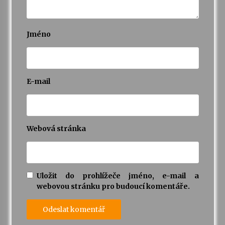
Varhanní recitál Michala Novenka v Klášteře
Želiv
Jméno
3. 7. 2026
Petr Adamec – Malovaný svět
30. 6. 2026
E-mail
Webová stránka
Uložit do prohlížeče jméno, e-mail a
webovou stránku pro budoucí komentáře.