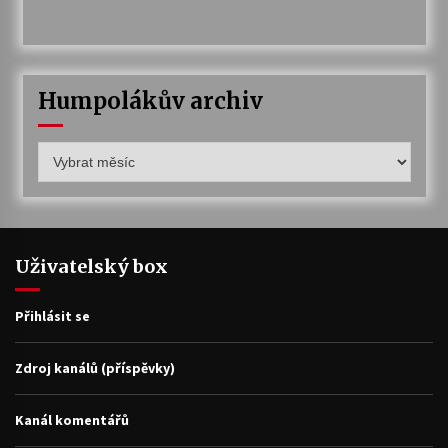
Humpolákův archiv
Humpolákův
archiv
Uživatelský box
Přihlásit se
Zdroj kanálů (příspěvky)
Kanál komentářů