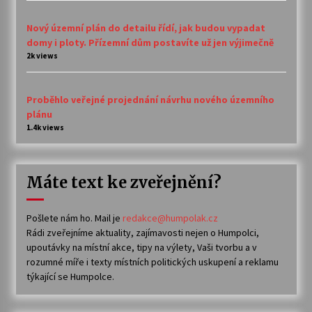
Nový územní plán do detailu řídí, jak budou vypadat
domy i ploty. Přízemní dům postavíte už jen výjimečně
2k views
Proběhlo veřejné projednání návrhu nového územního
plánu
1.4k views
Máte text ke zveřejnění?
Pošlete nám ho. Mail je
redakce@humpolak.cz
Rádi zveřejníme aktuality, zajímavosti nejen o Humpolci,
upoutávky na místní akce, tipy na výlety, Vaši tvorbu a v
rozumné míře i texty místních politických uskupení a reklamu
týkající se Humpolce.