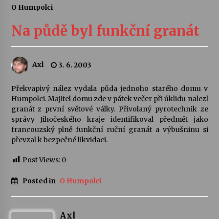
O Humpolci
Letní koncerty ve Stromovce: Ars Camerata a
Sukuba Ensemble
Na půdě byl funkční granát
4. 8. 2026
Vernisáž výstavy Josefíny Duškové: Stávám se
Axl
3. 6. 2003
kapkou
30. 7. 2026
Překvapivý nález vydala půda jednoho starého domu v
Humpolci. Majitel domu zde v pátek večer při úklidu nalezl
Veselí muzikanti
granát z první světové války. Přivolaný pyrotechnik ze
30. 7. 2026
správy Jihočeského kraje identifikoval předmět jako
francouzský plně funkční ruční granát a výbušninu si
převzal k bezpečné likvidaci.
Pozvánka na integrační festival Quijotova
šedesátka: 28. 7.–1. 8. 2026
Post Views:
0
28. 7. 2026
Posted in
O Humpolci
Letní koncerty ve Stromovce: Kolchoz a
Jenakaši
28. 7. 2026
Axl