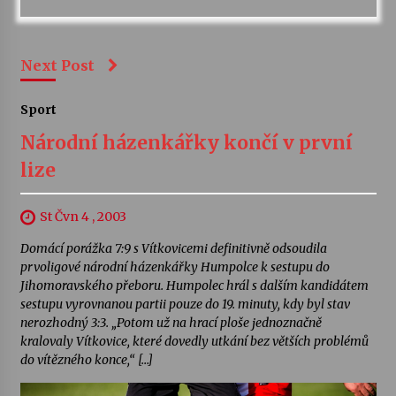
Next Post
Sport
Národní házenkářky končí v první
lize
St Čvn 4 , 2003
Domácí porážka 7:9 s Vítkovicemi definitivně odsoudila
prvoligové národní házenkářky Humpolce k sestupu do
Jihomoravského přeboru. Humpolec hrál s dalším kandidátem
sestupu vyrovnanou partii pouze do 19. minuty, kdy byl stav
nerozhodný 3:3. „Potom už na hrací ploše jednoznačně
kralovaly Vítkovice, které dovedly utkání bez větších problémů
do vítězného konce,“ […]