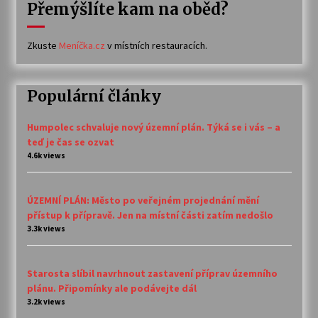
Přemýšlíte kam na oběd?
Zkuste
Meníčka.cz
v místních restauracích.
Populární články
Humpolec schvaluje nový územní plán. Týká se i vás – a
teď je čas se ozvat
4.6k views
ÚZEMNÍ PLÁN: Město po veřejném projednání mění
přístup k přípravě. Jen na místní části zatím nedošlo
3.3k views
Starosta slíbil navrhnout zastavení příprav územního
plánu. Připomínky ale podávejte dál
3.2k views