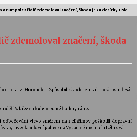
 v Humpolci: řidič zdemoloval značení, škoda je za desítky tisíc
Vernisáž výstavy Josefíny Duškové:
Stávám se kapkou
ič zdemoloval značení, škoda
30. 7. 2026
Letní koncerty ve Stromovce:
Kolchoz a Jenakaši
28. 7. 2026
s
Vysočinka
ního auta v Humpolci. Způsobil škodu za víc než osmdesát
17. 7. 2026
 pondělí 4. března kolem osmé hodiny ráno.
V
Varhanní recitál Michala Novenka v
ři odbočování vlevo směrem na Pelhřimov poškodil dopravní
Klášteře Želiv
vku,” uvedla mluvčí policie na Vysočině michaela Lébrová.
3. 7. 2026