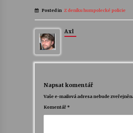
Posted in
Z deníku humpolecké policie
Axl
Napsat komentář
Vaše e-mailová adresa nebude zveřejněn
Komentář
*