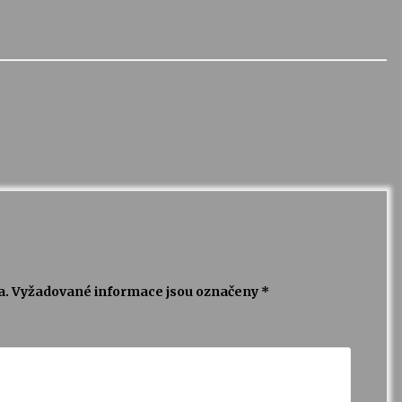
a.
Vyžadované informace jsou označeny
*