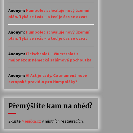
Anonym
:
Humpolec schvaluje nový územní
plán. Týká se i vás – a teď je čas se ozvat
Anonym
:
Humpolec schvaluje nový územní
plán. Týká se i vás – a teď je čas se ozvat
Anonym
:
Fleischsalat – Wurstsalat s
majonézou: německá salámová pochoutka
Anonym
:
AI Act je tady. Co znamená nové
evropské pravidlo pro Humpoláky?
Přemýšlíte kam na oběd?
Zkuste
Meníčka.cz
v místních restauracích.