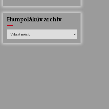
Humpolákův archiv
Humpolákův
archiv