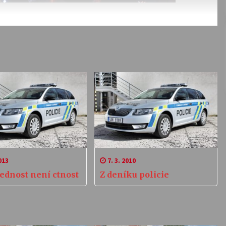
013
7. 3. 2010
ednost není ctnost
Z deníku policie