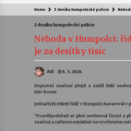
Home
Z deníku humpolecké policie
Nehoda
Kam za kulturou?
Z deníku humpolecké policie
Letní koncerty ve Stromovce: Ars
Camerata a Sukuba Ensemble
Nehoda v Humpolci: řid
4. 8. 2026
je za desítky tisíc
Pozvánka na integrační festival
Quijotova šedesátka: 28. 7.–1. 8.
2026
Axl
6. 3. 2024
28. 7. 2026
Letní koncerty ve Stromovce: Rufu
Dopravní značení přejel a zničil řidič osob
Miller
tisíc korun.
22. 7. 2026
Jednačtyřicetiletý řidič v Humpolci havaroval v
Za kulturou kousek za Humpolec. 
“Pravděpodobně se plně nevěnoval řízení a p
Želivě ožije odkaz Josefa Čapka
značení a zařízení umístěné na vyvýšeném ostrů
13. 7. 2026