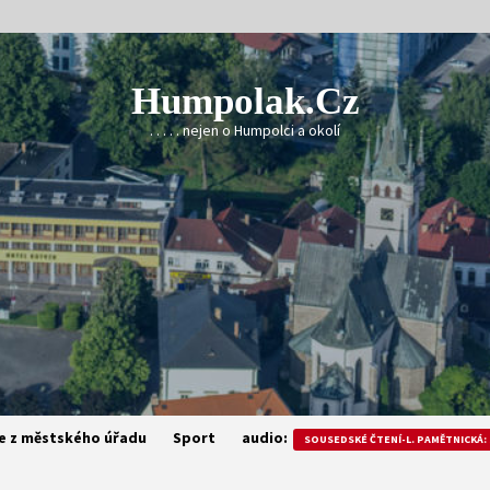
Humpolak.cz
. . . . . nejen o Humpolci a okolí
e z městského úřadu
Sport
audio:
SOUSEDSKÉ ČTENÍ-L. PAMĚTNICKÁ: 