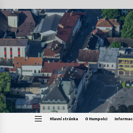
Skip
to
content
Hlavní stránka
O Humpolci
Informac