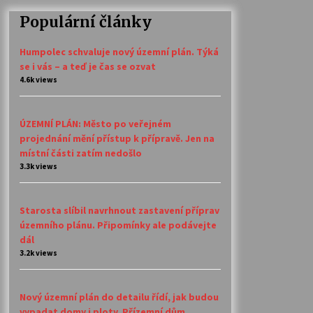
Populární články
Humpolec schvaluje nový územní plán. Týká
se i vás – a teď je čas se ozvat
4.6k views
ÚZEMNÍ PLÁN: Město po veřejném
projednání mění přístup k přípravě. Jen na
místní části zatím nedošlo
3.3k views
Starosta slíbil navrhnout zastavení příprav
územního plánu. Připomínky ale podávejte
dál
3.2k views
Nový územní plán do detailu řídí, jak budou
vypadat domy i ploty. Přízemní dům