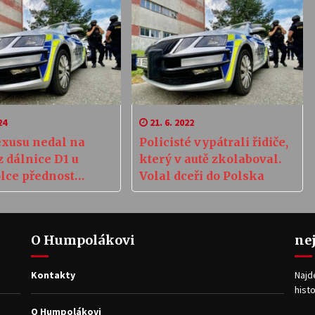
24
21. 6. 2022
exusu nedal na
Policisté vypátrali řidiče,
z dálnice D1 u
který v autě zkolaboval.
ce přednost
Volal dceři do Polska
áři
O Humpolákovi
ne
Kontakty
Najd
histo
O Humpolákovi