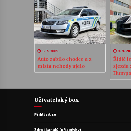
1. 7. 2005
9. 9. 20
Auto zabilo chodce a z
Řidič l
místa nehody ujelo
sjezdu 
Humpol
motork
Uživatelský box
Přihlásit se
Zdroj kanálů (příspěvky)