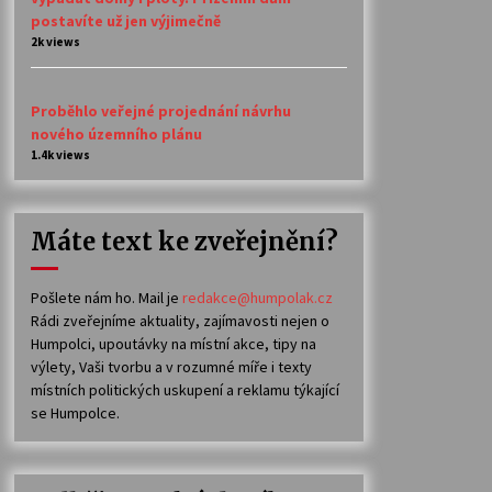
postavíte už jen výjimečně
2k views
Proběhlo veřejné projednání návrhu
nového územního plánu
1.4k views
Máte text ke zveřejnění?
Pošlete nám ho. Mail je
redakce@humpolak.cz
Rádi zveřejníme aktuality, zajímavosti nejen o
Humpolci, upoutávky na místní akce, tipy na
výlety, Vaši tvorbu a v rozumné míře i texty
místních politických uskupení a reklamu týkající
se Humpolce.