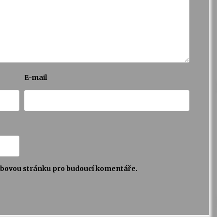
E-mail
webovou stránku pro budoucí komentáře.