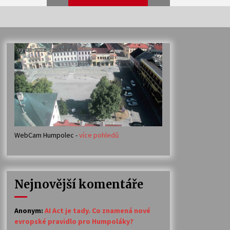
Veselí muzikanti
30. 7. 2026
Votavžatský ploty
23. 7. 2026
WebCam Humpolec -
více pohledů
Ozvěny prázdnin
14. 7. 2026
Nejnovější komentáře
Petr Adamec – Malovaný svět
30. 6. 2026
Anonym
:
AI Act je tady. Co znamená nové
evropské pravidlo pro Humpoláky?