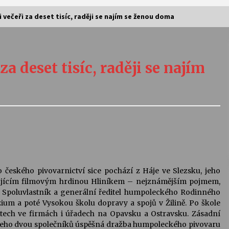
 večeři za deset tisíc, raději se najím se ženou doma
Vernisáž výstavy Josefíny Duškové:
Stávám se kapkou
za deset tisíc, raději se najím
30. 7. 2026
Letní koncerty ve Stromovce:
Kolchoz a Jenakaši
28. 7. 2026
s
Vysočinka
17. 7. 2026
 českého pivovarnictví sice pochází z Háje ve Slezsku, jeho
tujícím filmovým hrdinou Hliníkem – nejznámějším pojmem,
Spoluvlastník a generální ředitel humpoleckého Rodinného
V
Varhanní recitál Michala Novenka v
um a poté Vysokou školu dopravy a spojů v Žilině. Po škole
Klášteře Želiv
ech ve firmách i úřadech na Opavsku a Ostravsku. Zásadní
3. 7. 2026
a jeho dvou společníků úspěšná dražba humpoleckého pivovaru