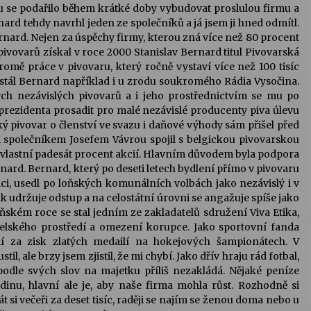
ku se podařilo během krátké doby vybudovat proslulou firmu a
nard tehdy navrhl jeden ze společníků a já jsem ji hned odmítl.
Bernard. Nejen za úspěchy firmy, kterou zná více než 80 procent
h pivovarů získal v roce 2000 Stanislav Bernard titul Pivovarská
romě práce v pivovaru, který ročně vystaví více než 100 tisíc
 stál Bernard například i u zrodu soukromého Rádia Vysočina.
ých nezávislých pivovarů a i jeho prostřednictvím se mu po
a prezidenta prosadit pro malé nezávislé producenty piva úlevu
 pivovar o členství ve svazu i daňové výhody sám přišel před
 společníkem Josefem Vávrou spojil s belgickou pivovarskou
a vlastní padesát procent akcií. Hlavním důvodem byla podpora
ernard. Bernard, který po deseti letech bydlení přímo v pivovaru
, usedl po loňských komunálních volbách jako nezávislý i v
ak udržuje odstup a na celostátní úrovni se angažuje spíše jako
ském roce se stal jedním ze zakladatelů sdružení Viva Etika,
atelského prostředí a omezení korupce. Jako sportovní fanda
í za zisk zlatých medailí na hokejových šampionátech. V
l, ale brzy jsem zjistil, že mi chybí. Jako dřív hraju rád fotbal,
i podle svých slov na majetku příliš nezakládá. Nějaké peníze
inu, hlavní ale je, aby naše firma mohla růst. Rozhodně si
 si večeři za deset tisíc, raději se najím se ženou doma nebo u