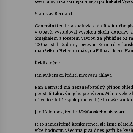
své mámy, říká asi nejznámější podnikatel Vyso
Stanislav Bernard
Generální ředitel a spoluvlastník Rodinného pi
v Opavě. Vystudoval Vysokou školu dopravy a 
Šmejkalem a Josefem Vávrou za přibližně 52 
100 se stal Rodinný pivovar Bernard v loňsk
manželkou Helenou má syna Filipa a dceru Han
Řekli o něm:
Jan Kylberger, ředitel pivovaru Jihlava
Pan Bernard má nezanedbatelný přínos ohledn
podstatě takovým jeho pionýrem. Máme velice kl
dá velice dobře spolupracovat. Je to naše konk
Jan Holoubek, ředitel Měšťanského pivovaru
Je to samozřejmě konkurence, ale jsme přátelé
více hodnotit. Všechna piva dnes patří ke kval