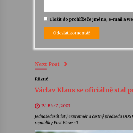
Uložit do prohlížeče jméno, e-mail a 
Next Post
Různé
Václav Klaus se oficiálně stal
Pá Bře 7 , 2003
Jednašedesátiletý expremiér a čestný předseda ODS V
republiky Post Views: 0