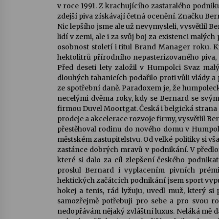
v roce 1991. Z krachujícího zastaralého podni
zdejší piva získávají četná ocenění. Značku Ber
Nic lepšího jsme ale už nevymysleli, vysvětlil 
lidí v zemi, ale i za svůj boj za existenci malýc
osobnost století i titul Brand Manager roku. K
hektolitrů přírodního nepasterizovaného piva,
Před deseti lety založil v Humpolci Svaz mal
dlouhých tahanicích podařilo proti vůli vlády 
ze spotřební daně. Paradoxem je, že humpolecký
necelými dvěma roky, kdy se Bernard se svým
firmou Duvel Moortgat. Česká i belgická stran
prodeje a akcelerace rozvoje firmy, vysvětlil B
přestěhoval rodinu do nového domu v Humpolci
městském zastupitelstvu. Od velké politiky si vš
zastánce dobrých mravů v podnikání. V předloň
které si dalo za cíl zlepšení českého podnik
proslul Bernard i vyplacením pivních prémi
hektických začátcích podnikání jsem sport vypusti
hokej a tenis, rád lyžuju, uvedl muž, který s
samozřejmě potřebuji pro sebe a pro svou rod
nedopřávám nějaký zvláštní luxus. Neláká mě dát