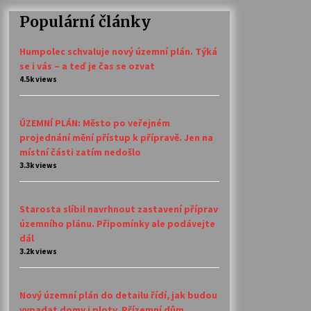
Populární články
Humpolec schvaluje nový územní plán. Týká
se i vás – a teď je čas se ozvat
4.5k views
ÚZEMNÍ PLÁN: Město po veřejném
projednání mění přístup k přípravě. Jen na
místní části zatím nedošlo
3.3k views
Starosta slíbil navrhnout zastavení příprav
územního plánu. Připomínky ale podávejte
dál
3.2k views
Nový územní plán do detailu řídí, jak budou
vypadat domy i ploty. Přízemní dům