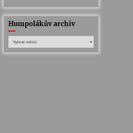
Humpolákův archiv
Humpolákův
archiv