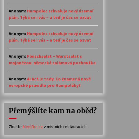
Anonym
:
Humpolec schvaluje nový územní
plán. Týká se i vás – a teď je čas se ozvat
Anonym
:
Humpolec schvaluje nový územní
plán. Týká se i vás – a teď je čas se ozvat
Anonym
:
Fleischsalat – Wurstsalat s
majonézou: německá salámová pochoutka
Anonym
:
AI Act je tady. Co znamená nové
evropské pravidlo pro Humpoláky?
Přemýšlíte kam na oběd?
Zkuste
Meníčka.cz
v místních restauracích.