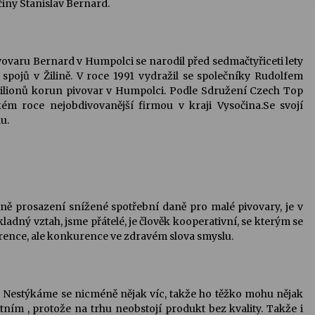
činy Stanislav Bernard.
vovaru Bernard v Humpolci se narodil před sedmačtyřiceti lety
spojů v Žilině. V roce 1991 vydražil se společníky Rudolfem
milionů korun pivovar v Humpolci. Podle Sdružení Czech Top
ém roce nejobdivovanější firmou v kraji Vysočina.Se svojí
u.
ě prosazení snížené spotřební daně pro malé pivovary, je v
adný vztah, jsme přátelé, je člověk kooperativní, se kterým se
urence, ale konkurence ve zdravém slova smyslu.
. Nestýkáme se nicméně nějak víc, takže ho těžko mohu nějak
itním , protože na trhu neobstojí produkt bez kvality. Takže i