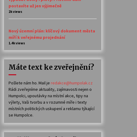
postavíte už jen výjimečně
2k views
Nový územní plán: klíčový dokument města
míří k veřejnému projednání
1.4k views
Máte text ke zveřejnění?
Pošlete nám ho. Mail je
redakce@humpolak.cz
Rádi zveřejníme aktuality, zajímavosti nejen o
Humpolci, upoutávky na místní akce, tipy na
výlety, Vaši tvorbu a v rozumné míře i texty
místních politických uskupení a reklamu týkající
se Humpolce.