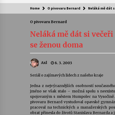
Home
O pivovaru Bernard
Neláká mě dát si
Kam za kulturou?
O pivovaru Bernard
Letní koncerty ve Stromovce: Ars
Camerata a Sukuba Ensemble
Neláká mě dát si večeři 
4. 8. 2026
se ženou doma
Pozvánka na integrační festival
Quijotova šedesátka: 28. 7.–1. 8.
2026
Axl
6. 3. 2003
28. 7. 2026
Letní koncerty ve Stromovce: Rufu
Seriál o zajímavých lidech z našeho kraje
Miller
22. 7. 2026
Jedna z nejvýraznějších osobností současného
jméno se však stalo – možná spolu s neexis
spojovaným s městem Humpolec na Vysočině. 
Za kulturou kousek za Humpolec. 
pivovaru Bernard vystudoval opavské gymnázi
Želivě ožije odkaz Josefa Čapka
pracoval na technických a manažerských post
13. 7. 2026
obrat přinesla do životů Stanislava Bernarda 