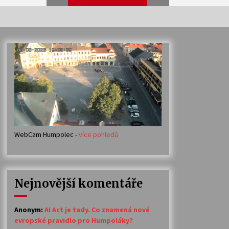
Veselí muzikanti
30. 7. 2026
Votavžatský ploty
23. 7. 2026
WebCam Humpolec -
více pohledů
Ozvěny prázdnin
14. 7. 2026
Nejnovější komentáře
Petr Adamec – Malovaný svět
30. 6. 2026
Anonym
:
AI Act je tady. Co znamená nové
evropské pravidlo pro Humpoláky?