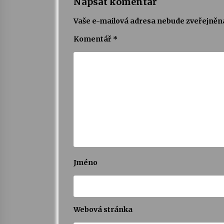
Napsat komentář
Vaše e-mailová adresa nebude zveřejněn
Komentář
*
Jméno
Webová stránka