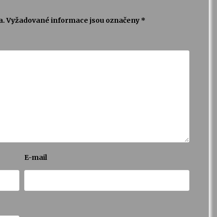
a.
Vyžadované informace jsou označeny
*
E-mail