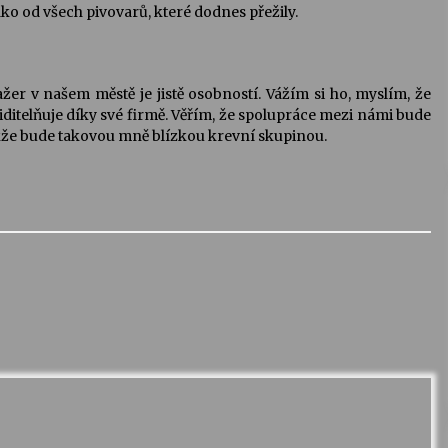
ko od všech pivovarů, které dodnes přežily.
er v našem městě je jistě osobností. Vážím si ho, myslím, že
iditelňuje díky své firmě. Věřím, že spolupráce mezi námi bude
takže bude takovou mně blízkou krevní skupinou.