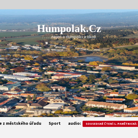
Humpolak.cz
. . . . . nejen o Humpolci a okolí
e z městského úřadu
Sport
audio:
SOUSEDSKÉ ČTENÍ-L. PAMĚTNICKÁ: 