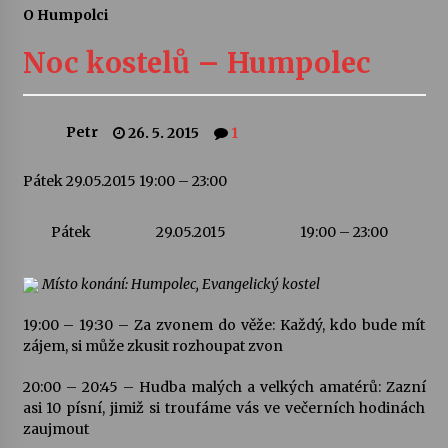
O Humpolci
Letní koncerty ve Stromovce: Ars Camerata a
Sukuba Ensemble
Noc kostelů – Humpolec
4. 8. 2026
Vernisáž výstavy Josefíny Duškové: Stávám se
Petr
26. 5. 2015
1
kapkou
30. 7. 2026
Pátek 29.05.2015 19:00 – 23:00
Veselí muzikanti
Pátek
29.05.2015
19:00 – 23:00
30. 7. 2026
Místo konání: Humpolec, Evangelický kostel
Pozvánka na integrační festival Quijotova
19:00 – 19:30 – Za zvonem do věže: Každý, kdo bude mít
šedesátka: 28. 7.–1. 8. 2026
zájem, si může zkusit rozhoupat zvon
28. 7. 2026
20:00 – 20:45 – Hudba malých a velkých amatérů: Zazní
Letní koncerty ve Stromovce: Kolchoz a
asi 10 písní, jimiž si troufáme vás ve večerních hodinách
Jenakaši
zaujmout
28. 7. 2026