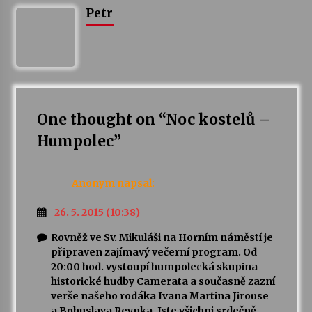
Petr
Varhanní recitál Michala Novenka v Klášteře
Želiv
3. 7. 2026
Petr Adamec – Malovaný svět
30. 6. 2026
One thought on “
Noc kostelů –
Humpolec
”
Anonym
napsal:
26. 5. 2015 (10:38)
Rovněž ve Sv. Mikuláši na Horním náměstí je
připraven zajímavý večerní program. Od
20:00 hod. vystoupí humpolecká skupina
historické hudby Camerata a současně zazní
verše našeho rodáka Ivana Martina Jirouse
a Bohuslava Reynka. Jste všichni srdečně