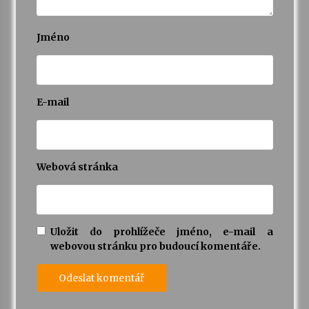
Jméno
E-mail
Webová stránka
Uložit do prohlížeče jméno, e-mail a
webovou stránku pro budoucí komentáře.