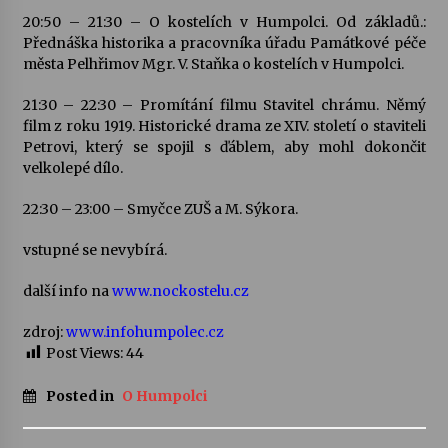
20:50 – 21:30 – O kostelích v Humpolci. Od základů.:
Přednáška historika a pracovníka úřadu Památkové péče
Votavžatský ploty
města Pelhřimov Mgr. V. Staňka o kostelích v Humpolci.
23. 7. 2026
21:30 – 22:30 – Promítání filmu Stavitel chrámu. Němý
film z roku 1919. Historické drama ze XIV. století o staviteli
Letní koncerty ve Stromovce: Rufus Miller
Petrovi, který se spojil s ďáblem, aby mohl dokončit
22. 7. 2026
velkolepé dílo.
22:30 – 23:00 – Smyčce ZUŠ a M. Sýkora.
Vysočinka
17. 7. 2026
vstupné se nevybírá.
další info na
www.nockostelu.cz
Ozvěny prázdnin
zdroj:
www.infohumpolec.cz
14. 7. 2026
Post Views:
44
Posted in
O Humpolci
Za kulturou kousek za Humpolec. V Želivě ožije
odkaz Josefa Čapka
13. 7. 2026