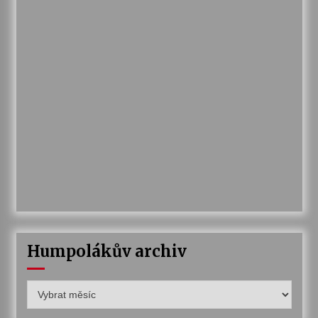
Humpolákův archiv
Humpolákův
archiv