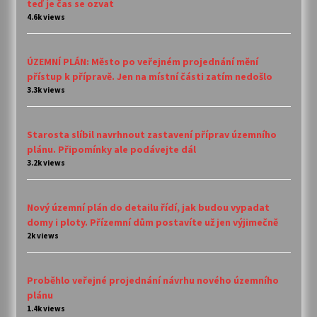
teď je čas se ozvat
4.6k views
ÚZEMNÍ PLÁN: Město po veřejném projednání mění
přístup k přípravě. Jen na místní části zatím nedošlo
3.3k views
Starosta slíbil navrhnout zastavení příprav územního
plánu. Připomínky ale podávejte dál
3.2k views
Nový územní plán do detailu řídí, jak budou vypadat
domy i ploty. Přízemní dům postavíte už jen výjimečně
2k views
Proběhlo veřejné projednání návrhu nového územního
plánu
1.4k views