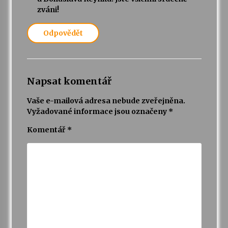
zváni!
Odpovědět
Napsat komentář
Vaše e-mailová adresa nebude zveřejněna.
Vyžadované informace jsou označeny
*
Komentář
*