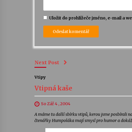
Uložit do prohlížeče jméno, e-mail a 
Next Post
Vtipy
Vtipná kaše
So Zář 4 , 2004
A máme tu další sbírku vtipů, kerou jsme posbírali n
čtenářky Humpoláka mají smysl pro humor a dokáž