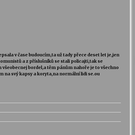
nepsala v čase budoucím,ta už tady přece deset let je,jen
 komunistů a z příslušníků se stali policajti,tak se
 všeobecnej bordel,a těm pánům nahoře je to všechno
 na svý kapsy a koryta,na normální lidi se.ou