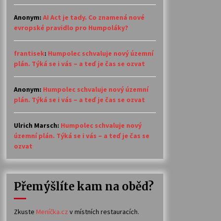
Anonym
:
AI Act je tady. Co znamená nové
evropské pravidlo pro Humpoláky?
frantisek
:
Humpolec schvaluje nový územní
plán. Týká se i vás – a teď je čas se ozvat
Anonym
:
Humpolec schvaluje nový územní
plán. Týká se i vás – a teď je čas se ozvat
Ulrich Marsch
:
Humpolec schvaluje nový
územní plán. Týká se i vás – a teď je čas se
ozvat
Přemýšlíte kam na oběd?
Zkuste
Meníčka.cz
v místních restauracích.