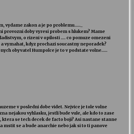
m, vydame zakon a je po problemu….._
eni provozni doby vyresi probem s hlukem? Mame
adistvym, o rizeni v opilosti …. co pomuze omezeni
t a vymahat, kdyz prochazi soucastny neporadek?
cenych obyvatel Humpolce je to v podstate volne…..
zeme v posledni dobe videt. Nejvice je tole volne
a nejakou vyhlasku, jestli bude vule, ale kdo to zase
e, ktera se tech decek de facto boji? Asi nastane stanne
a mstit se a bude anarchie nebo jak si to ti panove