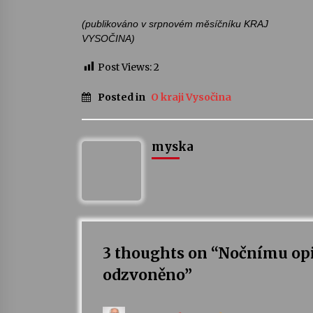
(publikováno v srpnovém měsíčníku KRAJ
VYSOČINA)
Post Views:
2
Posted in
O kraji Vysočina
myska
3 thoughts on “
Nočnímu opi
odzvoněno
”