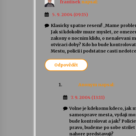
frantisek
napsal:
5. 9. 2004 (09:15)
Klasicky spatne reseni! _Mame proble
Jak si kdokoliv muze myslet, ze omez
zakony o nocnim klidu, o nenalevani ml
otviraci doby? Kdo ho bude kontrolova
Mestu, policii i podstatne casti nedot
Odpovědět
Anonym
napsal:
7. 9. 2004 (13:11)
Volne je kdekomu kdeco, jak mu
samosprave mesta, vydaji mozn
bude kontrolovat a jak? Polici
pravo, budeme po sobe strilet 
nahore predstavuji?