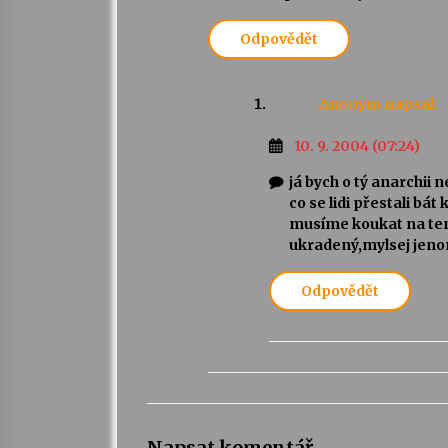
Odpovědět
Anonym
napsal:
10. 9. 2004 (07:24)
já bych o tý anarchii 
co se lidi přestali bát
musíme koukat na ten
ukradený,mylsej jenom
Odpovědět
Napsat komentář