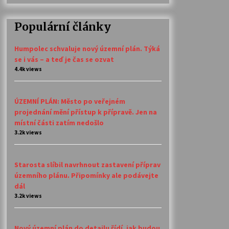
Populární články
Humpolec schvaluje nový územní plán. Týká
se i vás – a teď je čas se ozvat
4.4k views
ÚZEMNÍ PLÁN: Město po veřejném
projednání mění přístup k přípravě. Jen na
místní části zatím nedošlo
3.2k views
Starosta slíbil navrhnout zastavení příprav
územního plánu. Připomínky ale podávejte
dál
3.2k views
Nový územní plán do detailu řídí, jak budou