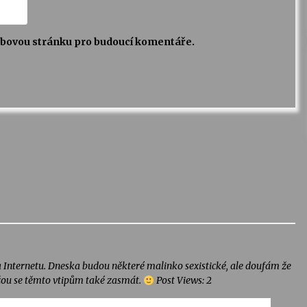
webovou stránku pro budoucí komentáře.
a Internetu. Dneska budou některé malinko sexistické, ale doufám že
ou se těmto vtipům také zasmát.
Post Views: 2