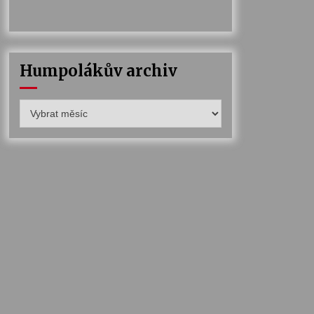
Humpolákův archiv
Humpolákův
archiv