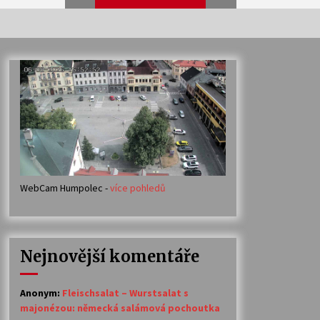
Veselí muzikanti
30. 7. 2026
Votavžatský ploty
23. 7. 2026
WebCam Humpolec -
více pohledů
Ozvěny prázdnin
14. 7. 2026
Nejnovější komentáře
Petr Adamec – Malovaný svět
30. 6. 2026
Anonym
:
Fleischsalat – Wurstsalat s
majonézou: německá salámová pochoutka