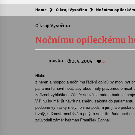
Home
O kraji Vysočina
Nočnímu opileckém
Kam za kulturou?
O kraji Vysočina
Letní koncerty ve Stromovce: Ars
Camerata a Sukuba Ensemble
Nočnímu opileckému h
4. 8. 2026
Pozvánka na integrační festival
myska
3. 9. 2004
3
Quijotova šedesátka: 28. 7.–1. 8.
2026
28. 7. 2026
Hluku
z heren a hospod a nočnímu řádění opilců by mohl být b
Letní koncerty ve Stromovce: Rufu
parlamentu navrhnout, aby obce měly pravomoc omezit 
Miller
zařízení vyhláškou. Záměr schválila rada a bude jej proj
22. 7. 2026
V říjnu by měl jít návrh na změnu zákona do parlament
podobné vyhlášky měly, loni na podzim jim ji ale poslanci
trvalý, stížností neubývá a potýká se s tím řada obcí ne
Za kulturou kousek za Humpolec. 
Želivě ožije odkaz Josefa Čapka
zdůvodnil záměr hejtman František Dohnal.
13. 7. 2026