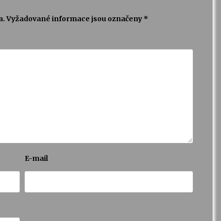
a.
Vyžadované informace jsou označeny
*
E-mail