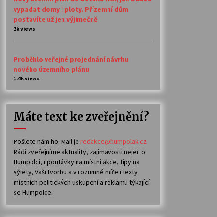
vypadat domy i ploty. Přízemní dům
postavíte už jen výjimečně
2k views
Proběhlo veřejné projednání návrhu
nového územního plánu
1.4k views
Máte text ke zveřejnění?
Pošlete nám ho. Mail je
redakce@humpolak.cz
Rádi zveřejníme aktuality, zajímavosti nejen o
Humpolci, upoutávky na místní akce, tipy na
výlety, Vaši tvorbu a v rozumné míře i texty
místních politických uskupení a reklamu týkající
se Humpolce.