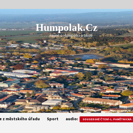
Humpolak.cz
. . . . . nejen o Humpolci a okolí
e z městského úřadu
Sport
audio:
SOUSEDSKÉ ČTENÍ-L. PAMĚTNICKÁ: 