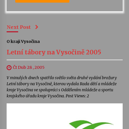
Next Post
O kraji Vysočina
Letní tábory na Vysočině 2005
Čt Dub 28 , 2005
V minulých dnech spatřilo světlo světa druhé vydání brožury
Letní tábory na Vysočině, kterou vydala Rada dětí a mládeže
kraje Vysočina ve spolupráci s Oddělením mládeže a sportu
krajského úřadu kraje Vysočina. Post Views: 2