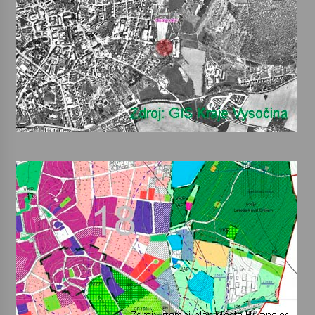
Votavžatský ploty
23. 7. 2026
Letní koncerty ve Stromovce: Rufus Miller
22. 7. 2026
Vysočinka
17. 7. 2026
Ozvěny prázdnin
14. 7. 2026
Za kulturou kousek za Humpolec. V Želivě ožije
odkaz Josefa Čapka
13. 7. 2026