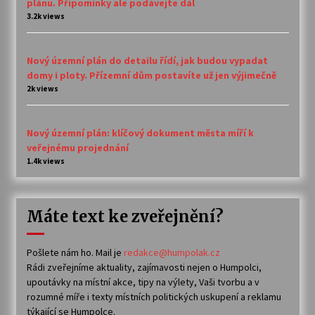
plánu. Připomínky ale podávejte dál
3.2k views
Nový územní plán do detailu řídí, jak budou vypadat
domy i ploty. Přízemní dům postavíte už jen výjimečně
2k views
Nový územní plán: klíčový dokument města míří k
veřejnému projednání
1.4k views
Máte text ke zveřejnění?
Pošlete nám ho. Mail je
redakce@humpolak.cz
Rádi zveřejníme aktuality, zajímavosti nejen o Humpolci,
upoutávky na místní akce, tipy na výlety, Vaši tvorbu a v
rozumné míře i texty místních politických uskupení a reklamu
týkající se Humpolce.