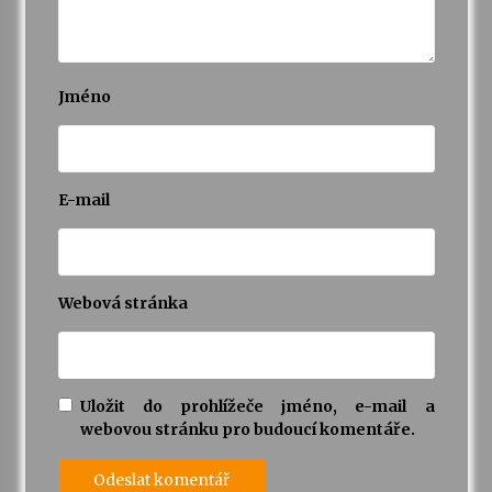
Jméno
E-mail
Webová stránka
Uložit do prohlížeče jméno, e-mail a
webovou stránku pro budoucí komentáře.