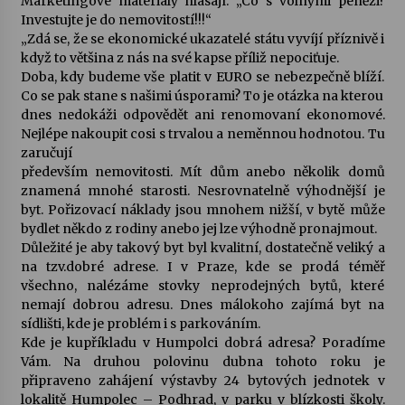
Marketingové materiály hlásají: „Co s volnými penězi?
Investujte je do nemovitostí!!!“
„Zdá se, že se ekonomické ukazatelé státu vyvíjí příznivě i
když to většina z nás na své kapse příliž nepociťuje.
Doba, kdy budeme vše platit v EURO se nebezpečně blíží.
Co se pak stane s našimi úsporami? To je otázka na kterou
dnes nedokáži odpovědět ani renomovaní ekonomové.
Nejlépe nakoupit cosi s trvalou a neměnnou hodnotou. Tu
zaručují
především nemovitosti. Mít dům anebo několik domů
znamená mnohé starosti. Nesrovnatelně výhodnější je
byt. Pořizovací náklady jsou mnohem nižší, v bytě může
bydlet někdo z rodiny anebo jej lze výhodně pronajmout.
Důležité je aby takový byt byl kvalitní, dostatečně veliký a
na tzv.dobré adrese. I v Praze, kde se prodá téměř
všechno, nalézáme stovky neprodejných bytů, které
nemají dobrou adresu. Dnes málokoho zajímá byt na
sídlišti, kde je problém i s parkováním.
Kde je kupříkladu v Humpolci dobrá adresa? Poradíme
Vám. Na druhou polovinu dubna tohoto roku je
připraveno zahájení výstavby 24 bytových jednotek v
lokalitě Humpolec – Podhrad, v parku v blízkosti školy.