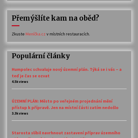
Přemýšlíte kam na oběd?
Zkuste
Meníčka.cz
v místních restauracích.
Populární články
Humpolec schvaluje nový územní plán. Týká se i vás – a
teď je čas se ozvat
4.5k views
ÚZEMNÍ PLÁN: Město po veřejném projednání mění
přístup k přípravě. Jen na místní části zatím nedošlo
3.3k views
Starosta slíbil navrhnout zastavení příprav územního