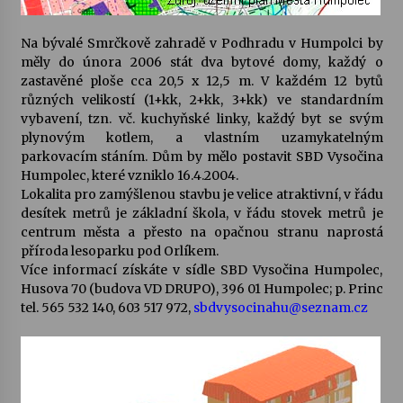
Na bývalé Smrčkově zahradě v Podhradu v Humpolci by
Varhanní recitál Michala Novenka v Klášteře
Želiv
měly do února 2006 stát dva bytové domy, každý o
3. 7. 2026
zastavěné ploše cca 20,5 x 12,5 m. V každém 12 bytů
různých velikostí (1+kk, 2+kk, 3+kk) ve standardním
vybavení, tzn. vč. kuchyňské linky, každý byt se svým
Petr Adamec – Malovaný svět
plynovým kotlem, a vlastním uzamykatelným
30. 6. 2026
parkovacím stáním. Dům by mělo postavit SBD Vysočina
Humpolec, které vzniklo 16.4.2004.
Lokalita pro zamýšlenou stavbu je velice atraktivní, v řádu
desítek metrů je základní škola, v řádu stovek metrů je
centrum města a přesto na opačnou stranu naprostá
příroda lesoparku pod Orlíkem.
Více informací získáte v sídle SBD Vysočina Humpolec,
Husova 70 (budova VD DRUPO), 396 01 Humpolec; p. Princ
tel. 565 532 140, 603 517 972,
sbdvysocinahu@seznam.cz