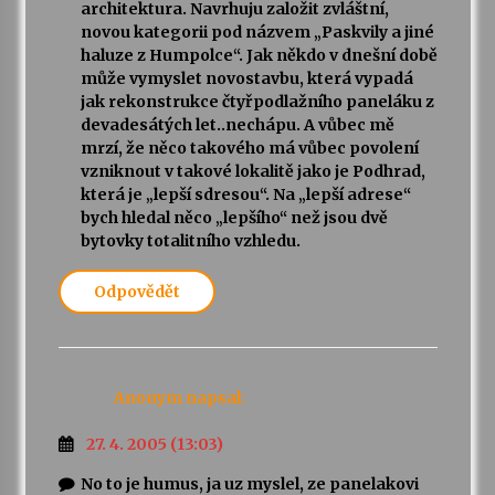
architektura. Navrhuju založit zvláštní,
novou kategorii pod názvem „Paskvily a jiné
haluze z Humpolce“. Jak někdo v dnešní době
může vymyslet novostavbu, která vypadá
jak rekonstrukce čtyřpodlažního paneláku z
devadesátých let..nechápu. A vůbec mě
mrzí, že něco takového má vůbec povolení
vzniknout v takové lokalitě jako je Podhrad,
která je „lepší sdresou“. Na „lepší adrese“
bych hledal něco „lepšího“ než jsou dvě
bytovky totalitního vzhledu.
Odpovědět
Anonym
napsal:
27. 4. 2005 (13:03)
No to je humus, ja uz myslel, ze panelakovi