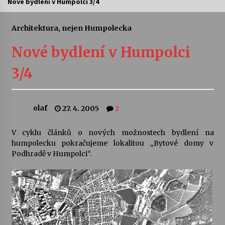
Nové bydlení v Humpolci 3/4
Letní koncerty ve Stromovce: Ars Camerata a
Sukuba Ensemble
Architektura, nejen Humpolecka
4. 8. 2026
Nové bydlení v Humpolci
Vernisáž výstavy Josefíny Duškové: Stávám se
3/4
kapkou
30. 7. 2026
olaf
27. 4. 2005
2
Veselí muzikanti
30. 7. 2026
V cyklu článků o nových možnostech bydlení na
humpolecku pokračujeme lokalitou „Bytové domy v
Podhradě v Humpolci“.
Pozvánka na integrační festival Quijotova
šedesátka: 28. 7.–1. 8. 2026
28. 7. 2026
Letní koncerty ve Stromovce: Kolchoz a
Jenakaši
28. 7. 2026