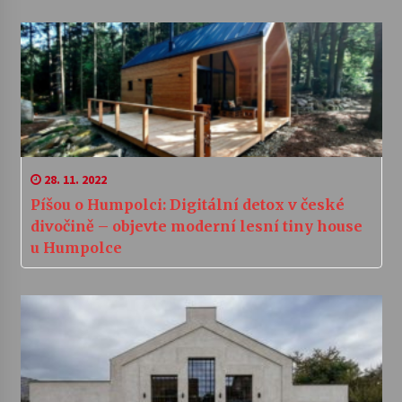
28. 11. 2022
Píšou o Humpolci: Digitální detox v české
divočině – objevte moderní lesní tiny house
u Humpolce