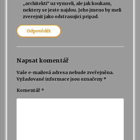
„architekti“ uz vymreli, ale jak koukam,
nektery se jeste najdou. Jeho jmeno by meli
zverejnit jako odstrasujici pripad.
Odpovědět
Napsat komentář
Vaše e-mailová adresa nebude zveřejněna.
Vyžadované informace jsou označeny
*
Komentář
*