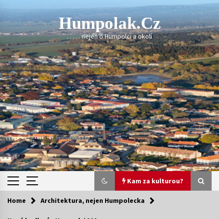
Skip
to
Humpolak.cz
content
. . . . . nejen o Humpolci a okolí
Kam za kulturou?
Home
Architektura, nejen Humpolecka
Kam za kulturou?