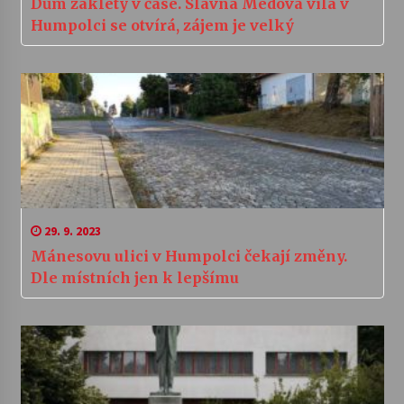
Dům zakletý v čase. Slavná Medova vila v
Humpolci se otvírá, zájem je velký
29. 9. 2023
Mánesovu ulici v Humpolci čekají změny.
Dle místních jen k lepšímu