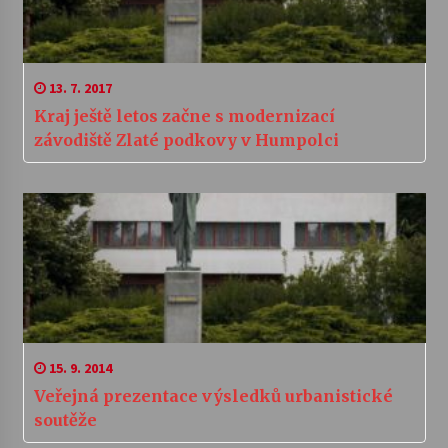
13. 7. 2017
Kraj ještě letos začne s modernizací
závodiště Zlaté podkovy v Humpolci
15. 9. 2014
Veřejná prezentace výsledků urbanistické
soutěže