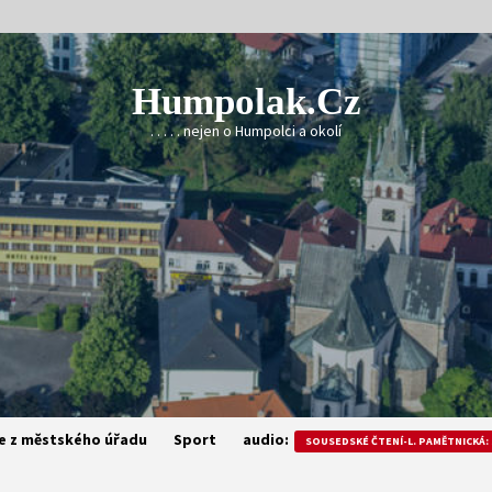
Humpolak.cz
. . . . . nejen o Humpolci a okolí
e z městského úřadu
Sport
audio:
SOUSEDSKÉ ČTENÍ-L. PAMĚTNICKÁ: 