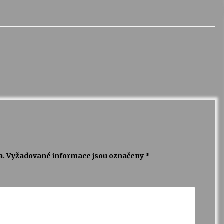
a.
Vyžadované informace jsou označeny
*