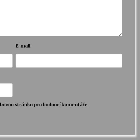
E-mail
webovou stránku pro budoucí komentáře.