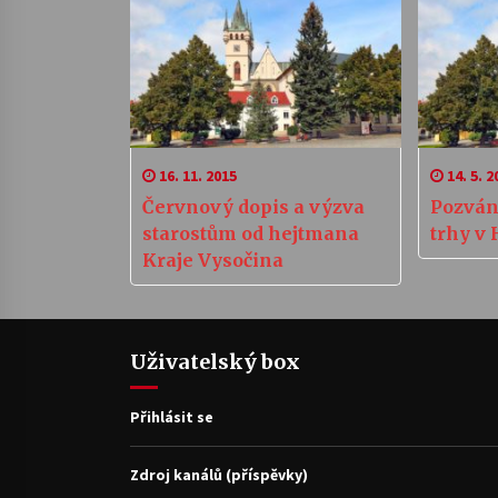
16. 11. 2015
14. 5. 2
Červnový dopis a výzva
Pozván
starostům od hejtmana
trhy v
Kraje Vysočina
Uživatelský box
Přihlásit se
Zdroj kanálů (příspěvky)