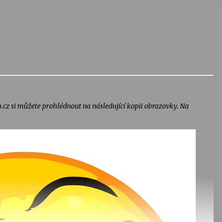
.cz si můžete prohlédnout na následující kopii obrazovky. Na