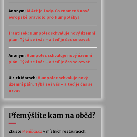
Anonym
:
AI Act je tady. Co znamená nové
evropské pravidlo pro Humpoláky?
frantisek
:
Humpolec schvaluje nový územní
plán. Týká se i vás – a teď je čas se ozvat
Anonym
:
Humpolec schvaluje nový územní
plán. Týká se i vás – a teď je čas se ozvat
Ulrich Marsch
:
Humpolec schvaluje nový
územní plán. Týká se i vás – a teď je čas se
ozvat
Přemýšlíte kam na oběd?
Zkuste
Meníčka.cz
v místních restauracích.