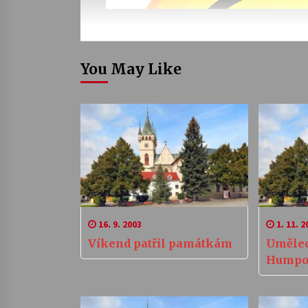
You May Like
16. 9. 2003
1. 11. 2
Víkend patřil památkám
Umělec
Humpol