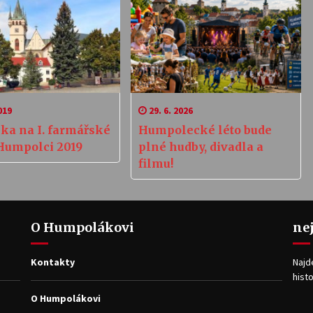
019
29. 6. 2026
ka na I. farmářské
Humpolecké léto bude
 Humpolci 2019
plné hudby, divadla a
filmu!
O Humpolákovi
ne
Kontakty
Najd
histo
O Humpolákovi