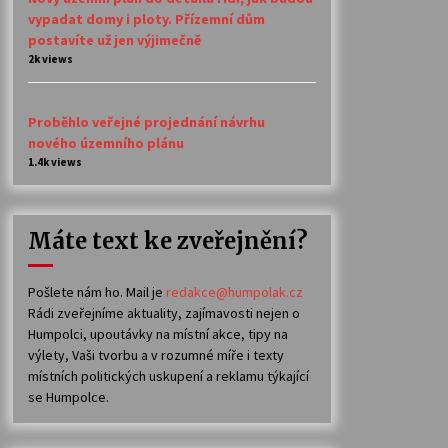
vypadat domy i ploty. Přízemní dům
postavíte už jen výjimečně
2k views
Proběhlo veřejné projednání návrhu
nového územního plánu
1.4k views
Máte text ke zveřejnění?
Pošlete nám ho. Mail je
redakce@humpolak.cz
Rádi zveřejníme aktuality, zajímavosti nejen o
Humpolci, upoutávky na místní akce, tipy na
výlety, Vaši tvorbu a v rozumné míře i texty
místních politických uskupení a reklamu týkající
se Humpolce.