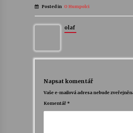
Posted in
O Humpolci
olaf
Napsat komentář
Vaše e-mailová adresa nebude zveřejněn
Komentář
*