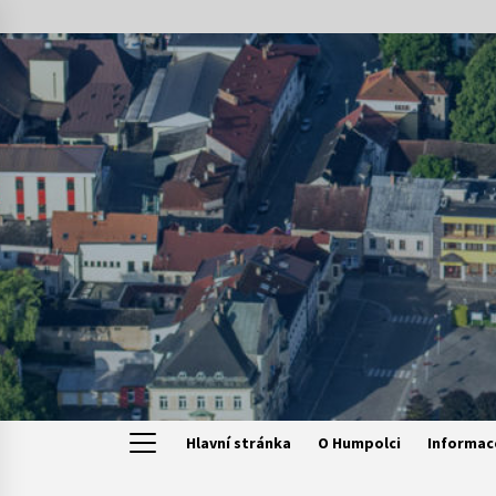
Skip
to
content
Hlavní stránka
O Humpolci
Informac