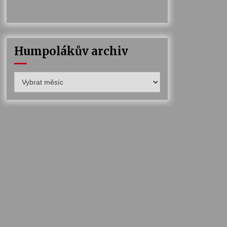
Humpolákův archiv
Humpolákův
archiv