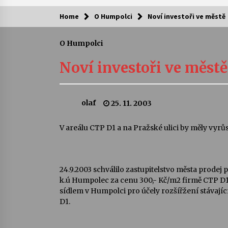
Home
O Humpolci
Noví investoři ve městě
Kam za kulturou?
O Humpolci
Letní koncerty ve Stromovce: Ars
Camerata a Sukuba Ensemble
Noví investoři ve městě
4. 8. 2026
Pozvánka na integrační festival
olaf
25. 11. 2003
Quijotova šedesátka: 28. 7.–1. 8.
2026
28. 7. 2026
V areálu CTP D1 a na Pražské ulici by měly vyrů
Letní koncerty ve Stromovce: Rufu
Miller
22. 7. 2026
24.9.2003 schválilo zastupitelstvo města prode
k.ú Humpolec za cenu 300,- Kč/m2 firmě CTP D1 Pro
sídlem v Humpolci pro účely rozšířžení stávají
Za kulturou kousek za Humpolec. 
D1.
Želivě ožije odkaz Josefa Čapka
13. 7. 2026