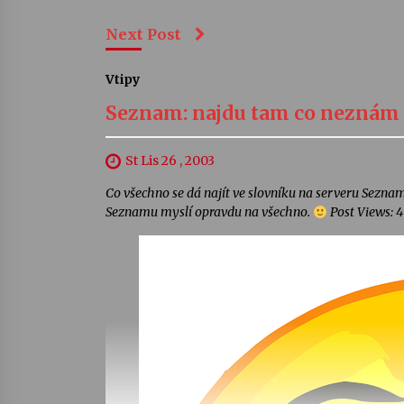
Next Post
Vtipy
Seznam: najdu tam co neznám
St Lis 26 , 2003
Co všechno se dá najít ve slovníku na serveru Seznam
Seznamu myslí opravdu na všechno.
Post Views: 4