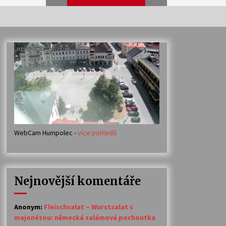
Veselí muzikanti
30. 7. 2026
Votavžatský ploty
23. 7. 2026
WebCam Humpolec -
více pohledů
Ozvěny prázdnin
14. 7. 2026
Nejnovější komentáře
Petr Adamec – Malovaný svět
30. 6. 2026
Anonym
:
Fleischsalat – Wurstsalat s
majonézou: německá salámová pochoutka