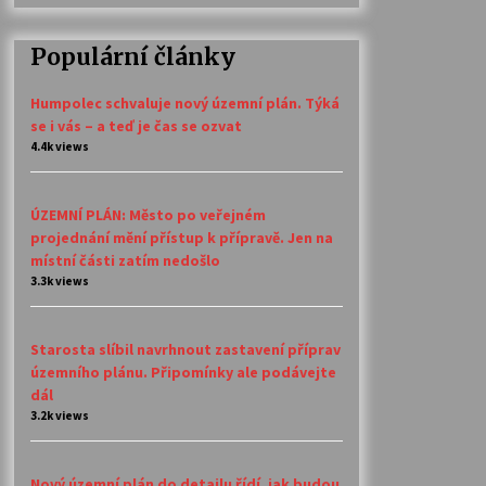
Populární články
Humpolec schvaluje nový územní plán. Týká
se i vás – a teď je čas se ozvat
4.4k views
ÚZEMNÍ PLÁN: Město po veřejném
projednání mění přístup k přípravě. Jen na
místní části zatím nedošlo
3.3k views
Starosta slíbil navrhnout zastavení příprav
územního plánu. Připomínky ale podávejte
dál
3.2k views
Nový územní plán do detailu řídí, jak budou