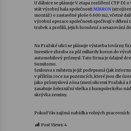
U dálnice se plánuje V. etapa rozšíření CTP D1 o
stát výrobní hala společnosti
MIKRON
(strojíre
montáž) o zastavěné ploše 6.600 m2, včetně da
výrobní operace společnosti spočívají v dělení 
trubek a profilů, jejich broušení a sesazování d
Na Pražské ulici se plánuje výstavba továrny fi
Investice zhruba za půl miliardy korun do výrob
automobilový průmysl. Tato firma je údajně dc
Sumitomo.
Smlouva s městem je již podepsaná (jak informo
v příštím roce na pozemcích, které jsou dle ú
jako průmyslová zóna (mezi ulicemi Pražská a 
zasahuje železniční vlečka z humpoleckého nádra
skrývka zeminy.
Pokud Vás zajímá nabídka volných pracovních m
Post Views:
4