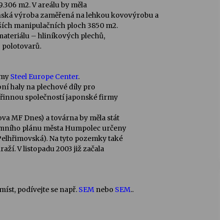
 9.306 m2. V areálu by měla
nská výroba zaměřená na lehkou kovovýrobu a
lších manipulačních ploch 3850 m2.
materiálu – hliníkových plechů,
o polotovarů.
rmy
Steel Europe Center
.
ní haly na plechové díly pro
eřinnou společností japonské firmy
va MF Dnes) a továrna by měla stát
zemního plánu města Humpolec určeny
Pelhřimovská). Na tyto pozemky také
ží. V listopadu 2003 již začala
íst, podívejte se např.
SEM
nebo
SEM
..