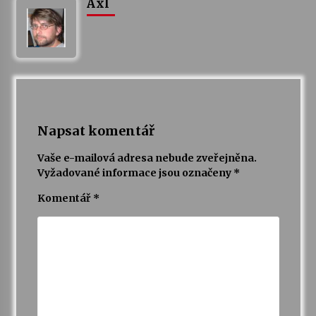
Axl
Varhanní recitál Michala Novenka v Klášteře
Želiv
3. 7. 2026
Petr Adamec – Malovaný svět
30. 6. 2026
Napsat komentář
Vaše e-mailová adresa nebude zveřejněna.
Vyžadované informace jsou označeny
*
Komentář
*