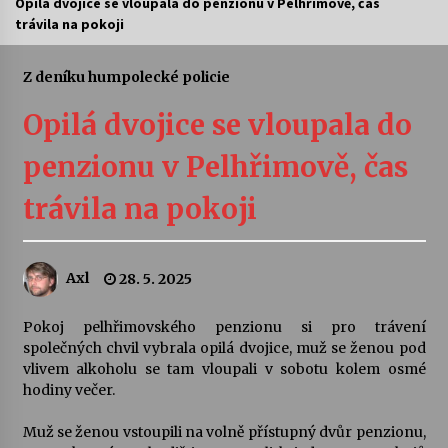
Opilá dvojice se vloupala do penzionu v Pelhřimově, čas
trávila na pokoji
Letní koncerty ve Stromovce: Ars Camerata a
Sukuba Ensemble
4. 8. 2026
Z deníku humpolecké policie
Opilá dvojice se vloupala do
Vernisáž výstavy Josefíny Duškové: Stávám se
kapkou
penzionu v Pelhřimově, čas
30. 7. 2026
trávila na pokoji
Veselí muzikanti
30. 7. 2026
Axl
28. 5. 2025
Pozvánka na integrační festival Quijotova
šedesátka: 28. 7.–1. 8. 2026
Pokoj pelhřimovského penzionu si pro trávení
28. 7. 2026
společných chvil vybrala opilá dvojice, muž se ženou pod
vlivem alkoholu se tam vloupali v sobotu kolem osmé
hodiny večer.
Letní koncerty ve Stromovce: Kolchoz a
Jenakaši
Muž se ženou vstoupili na volně přístupný dvůr penzionu,
28. 7. 2026