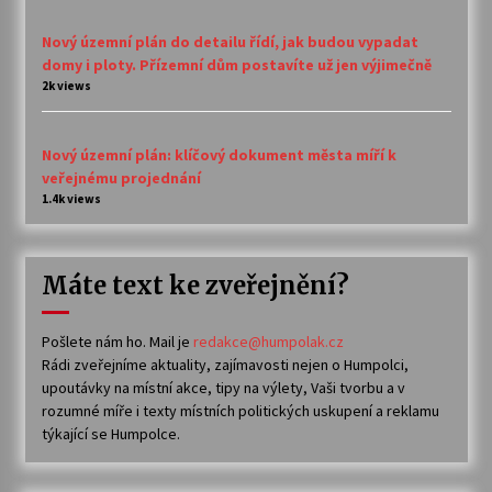
Nový územní plán do detailu řídí, jak budou vypadat
domy i ploty. Přízemní dům postavíte už jen výjimečně
2k views
Nový územní plán: klíčový dokument města míří k
veřejnému projednání
1.4k views
Máte text ke zveřejnění?
Pošlete nám ho. Mail je
redakce@humpolak.cz
Rádi zveřejníme aktuality, zajímavosti nejen o Humpolci,
upoutávky na místní akce, tipy na výlety, Vaši tvorbu a v
rozumné míře i texty místních politických uskupení a reklamu
týkající se Humpolce.