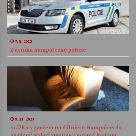
7. 5. 2012
Z deníku humpolecké policie
9. 11. 2023
Srážka s gaučem na dálnici u Humpolce: do
spadené sedací soupravy narazil kamion