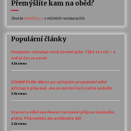
Přemýšlíte kam na oběd?
Zkuste
Meníčka.cz
v místních restauracích.
Populární články
Humpolec schvaluje nový územní plán. Týká se i vás – a
teď je čas se ozvat
4.5k views
ÚZEMNÍ PLÁN: Město po veřejném projednání mění
přístup k přípravě. Jen na místní části zatím nedošlo
3.3k views
Starosta slíbil navrhnout zastavení příprav územního
plánu. Připomínky ale podávejte dál
3.2k views