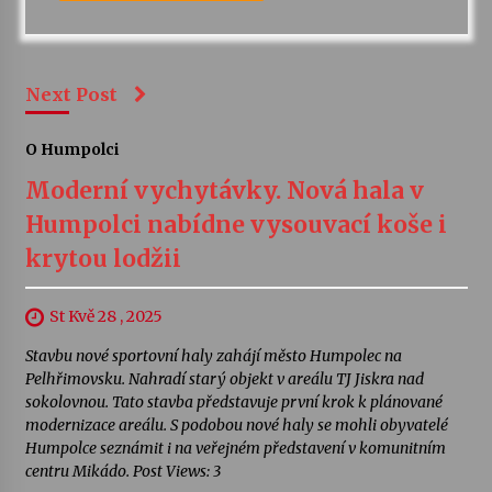
Next Post
O Humpolci
Moderní vychytávky. Nová hala v
Humpolci nabídne vysouvací koše i
krytou lodžii
St Kvě 28 , 2025
Stavbu nové sportovní haly zahájí město Humpolec na
Pelhřimovsku. Nahradí starý objekt v areálu TJ Jiskra nad
sokolovnou. Tato stavba představuje první krok k plánované
modernizace areálu. S podobou nové haly se mohli obyvatelé
Humpolce seznámit i na veřejném představení v komunitním
centru Mikádo. Post Views: 3