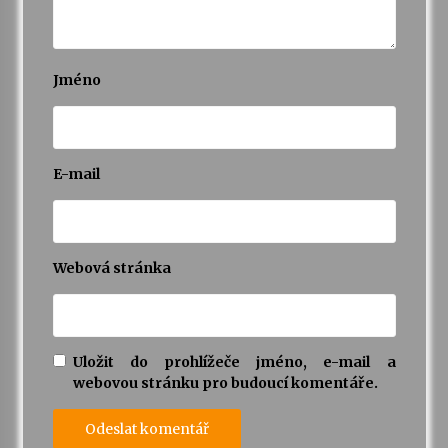
Jméno
E-mail
Webová stránka
Uložit do prohlížeče jméno, e-mail a
webovou stránku pro budoucí komentáře.