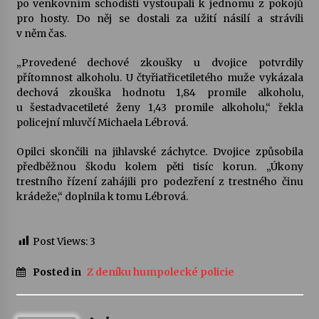
po venkovním schodišti vystoupali k jednomu z pokojů
pro hosty. Do něj se dostali za užití násilí a strávili
Votavžatský ploty
v něm čas.
23. 7. 2026
„Provedené dechové zkoušky u dvojice potvrdily
přítomnost alkoholu. U čtyřiatřicetiletého muže vykázala
dechová zkouška hodnotu 1,84 promile alkoholu,
Letní koncerty ve Stromovce: Rufus Miller
u šestadvacetileté ženy 1,43 promile alkoholu,“ řekla
22. 7. 2026
policejní mluvčí Michaela Lébrová.
Opilci skončili na jihlavské záchytce. Dvojice způsobila
Vysočinka
předběžnou škodu kolem pěti tisíc korun. „Úkony
17. 7. 2026
trestního řízení zahájili pro podezření z trestného činu
krádeže,“ doplnila k tomu Lébrová.
Ozvěny prázdnin
14. 7. 2026
Post Views:
3
Posted in
Z deníku humpolecké policie
Za kulturou kousek za Humpolec. V Želivě ožije
odkaz Josefa Čapka
13. 7. 2026