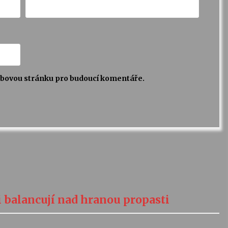
webovou stránku pro budoucí komentáře.
 balancují nad hranou propasti