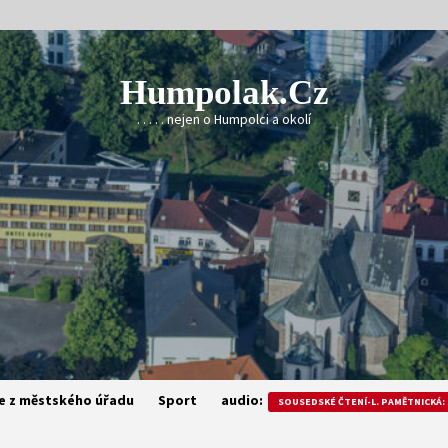
Humpolak.cz
. . . . . nejen o Humpolci a okolí
e z městského úřadu
Sport
audio:
SOUSEDSKÉ ČTENÍ-L. PAMĚTNICKÁ: 