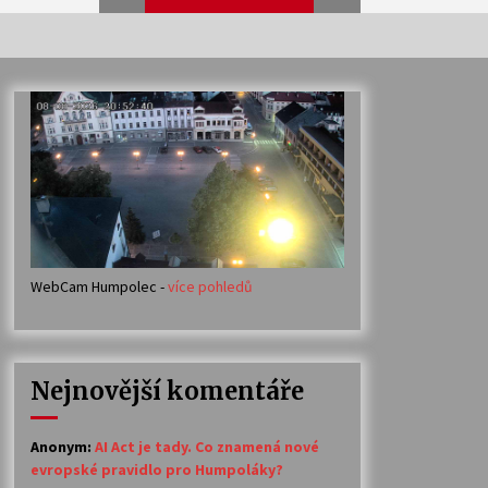
Veselí muzikanti
30. 7. 2026
Votavžatský ploty
23. 7. 2026
WebCam Humpolec -
více pohledů
Ozvěny prázdnin
14. 7. 2026
Nejnovější komentáře
Petr Adamec – Malovaný svět
30. 6. 2026
Anonym
:
AI Act je tady. Co znamená nové
evropské pravidlo pro Humpoláky?