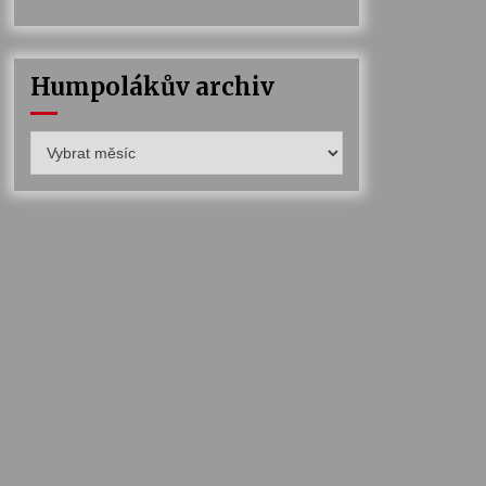
Humpolákův archiv
Humpolákův
archiv