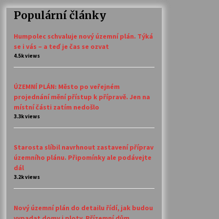
Populární články
Humpolec schvaluje nový územní plán. Týká
se i vás – a teď je čas se ozvat
4.5k views
ÚZEMNÍ PLÁN: Město po veřejném
projednání mění přístup k přípravě. Jen na
místní části zatím nedošlo
3.3k views
Starosta slíbil navrhnout zastavení příprav
územního plánu. Připomínky ale podávejte
dál
3.2k views
Nový územní plán do detailu řídí, jak budou
vypadat domy i ploty. Přízemní dům