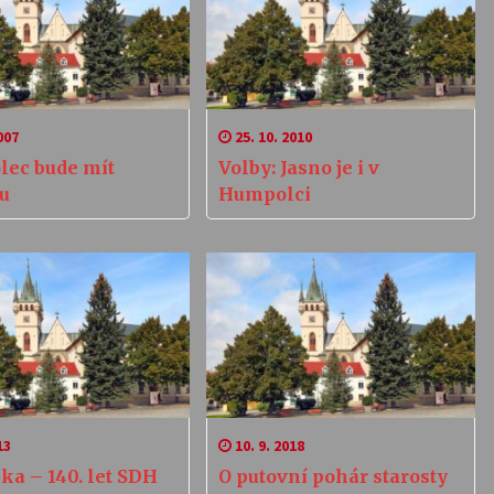
007
25. 10. 2010
ec bude mít
Volby: Jasno je i v
nu
Humpolci
13
10. 9. 2018
ka – 140. let SDH
O putovní pohár starosty