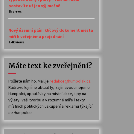
postavíte už jen výjimečně
2k views
Nový územní plán: klíčový dokument města
míří k veřejnému projednání
1.4k views
Máte text ke zveřejnění?
Pošlete nám ho. Mail je
redakce@humpolak.cz
Rádi zveřejníme aktuality, zajímavosti nejen o
Humpolci, upoutávky na místní akce, tipy na
výlety, Vaši tvorbu a v rozumné míře i texty
místních politických uskupení a reklamu týkající
se Humpolce.