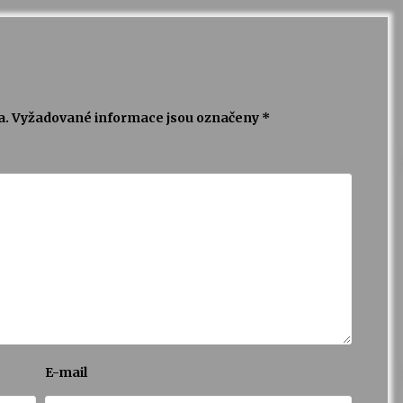
a.
Vyžadované informace jsou označeny
*
E-mail