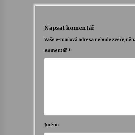
Napsat komentář
Vaše e-mailová adresa nebude zveřejněn
Komentář
*
Jméno