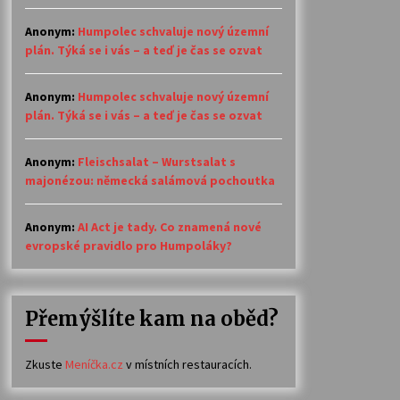
Anonym
:
Humpolec schvaluje nový územní
plán. Týká se i vás – a teď je čas se ozvat
Anonym
:
Humpolec schvaluje nový územní
plán. Týká se i vás – a teď je čas se ozvat
Anonym
:
Fleischsalat – Wurstsalat s
majonézou: německá salámová pochoutka
Anonym
:
AI Act je tady. Co znamená nové
evropské pravidlo pro Humpoláky?
Přemýšlíte kam na oběd?
Zkuste
Meníčka.cz
v místních restauracích.