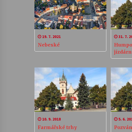
19. 7. 2021
31. 7. 2
Nebeské
Humpol
jízdár
10. 9. 2018
5. 6. 20
Farmářské trhy
Pozván