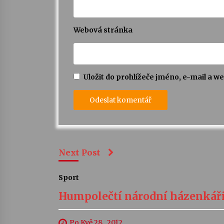
Webová stránka
Uložit do prohlížeče jméno, e-mail a 
Next Post
Sport
Humpolečtí národní házenkáři
Po Kvě 28 , 2012