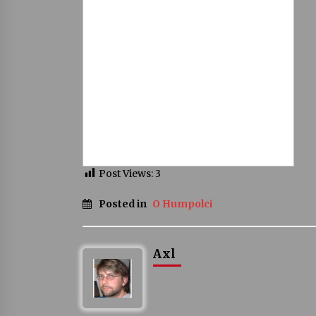
Post Views:
3
Posted in
O Humpolci
Axl