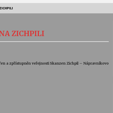
ZICHPILI
Vernisáž výstavy Josefíny Duškové:
Stávám se kapkou
NA ZICHPILI
30. 7. 2026
Letní koncerty ve Stromovce:
Kolchoz a Jenakaši
28. 7. 2026
vřen a zpřístupněn veřejnosti Skanzen Zichpil – Nápravníkovo
s
Vysočinka
17. 7. 2026
V
Varhanní recitál Michala Novenka v
Klášteře Želiv
3. 7. 2026