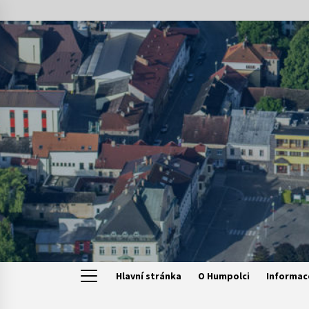
Skip
to
content
Hlavní stránka
O Humpolci
Informac