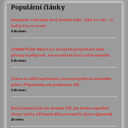
Populární články
Humpolec schvaluje nový územní plán. Týká se i vás – a
teď je čas se ozvat
4.3k views
ÚZEMNÍ PLÁN: Město po veřejném projednání mění
přístup k přípravě. Jen na místní části zatím nedošlo
3.2k views
Starosta slíbil navrhnout zastavení příprav územního
plánu. Připomínky ale podávejte dál
3.2k views
Nový územní plán do detailu řídí, jak budou vypadat
domy i ploty. Přízemní dům postavíte už jen výjimečně
2k views