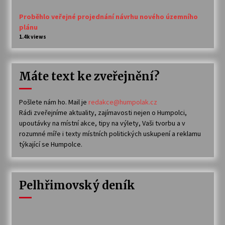
Proběhlo veřejné projednání návrhu nového územního
plánu
1.4k views
Máte text ke zveřejnění?
Pošlete nám ho. Mail je
redakce@humpolak.cz
Rádi zveřejníme aktuality, zajímavosti nejen o Humpolci,
upoutávky na místní akce, tipy na výlety, Vaši tvorbu a v
rozumné míře i texty místních politických uskupení a reklamu
týkající se Humpolce.
Pelhřimovský deník