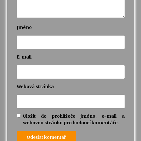
Varhanní recitál Michala Novenka v Klášteře
Želiv
3. 7. 2026
Jméno
Petr Adamec – Malovaný svět
30. 6. 2026
E-mail
Webová stránka
Uložit do prohlížeče jméno, e-mail a
webovou stránku pro budoucí komentáře.