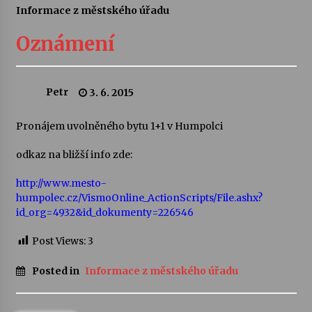
Informace z městského úřadu
Letní koncerty ve Stromovce: Ars Camerata a
Sukuba Ensemble
Oznámení
4. 8. 2026
Vernisáž výstavy Josefíny Duškové: Stávám se
Petr
3. 6. 2015
kapkou
30. 7. 2026
Pronájem uvolněného bytu 1+1 v Humpolci
Veselí muzikanti
odkaz na bližší info zde:
30. 7. 2026
http://www.mesto-
humpolec.cz/VismoOnline_ActionScripts/File.ashx?
id_org=4932&id_dokumenty=226546
Pozvánka na integrační festival Quijotova
šedesátka: 28. 7.–1. 8. 2026
Post Views:
3
28. 7. 2026
Posted in
Informace z městského úřadu
Letní koncerty ve Stromovce: Kolchoz a
Jenakaši
28. 7. 2026