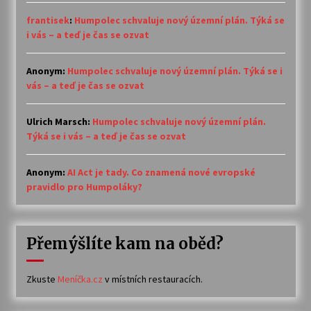
frantisek
:
Humpolec schvaluje nový územní plán. Týká se
i vás – a teď je čas se ozvat
Anonym
:
Humpolec schvaluje nový územní plán. Týká se i
vás – a teď je čas se ozvat
Ulrich Marsch
:
Humpolec schvaluje nový územní plán.
Týká se i vás – a teď je čas se ozvat
Anonym
:
AI Act je tady. Co znamená nové evropské
pravidlo pro Humpoláky?
Přemýšlíte kam na oběd?
Zkuste
Meníčka.cz
v místních restauracích.