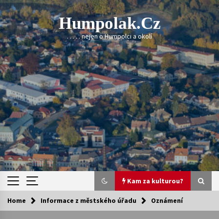
Skip
to
Humpolak.cz
content
. . . . . nejen o Humpolci a okolí
Kam za kulturou?
Home
Informace z městského úřadu
Oznámení
Kam za kulturou?