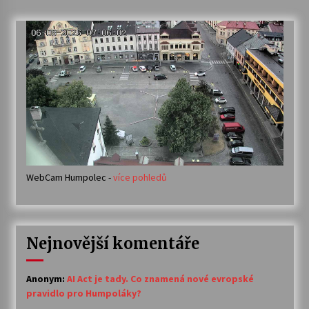
WebCam Humpolec -
více pohledů
Nejnovější komentáře
Anonym
:
AI Act je tady. Co znamená nové evropské
pravidlo pro Humpoláky?