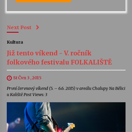
Next Post
Kultura
Již tento víkend - V. ročník
folkového festivalu FOLKALIŠTĚ
St Čvn 3 , 2015
První červnový víkend (5. – 6.6. 2015) v areálu Chalupy Na Bělici
u Kaliště Post Views: 3