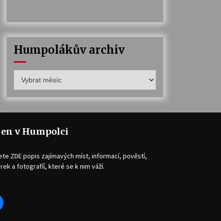
Humpolákův archiv
Humpolákův
archiv
jen v Humpolci
ete ZDE popis zajímavých míst, informací, pověstí,
rek a fotografíí, které se k nim váží.
acebook