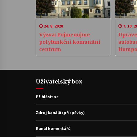
24. 8. 2020
7. 10. 2
Výzva: Pojmenujme
Uprave
polyfunkční komunitní
autobus
centrum
Humpol
Pelhři
Uživatelský box
Přihlásit se
Zdroj kanálů (příspěvky)
Kanál komentářů