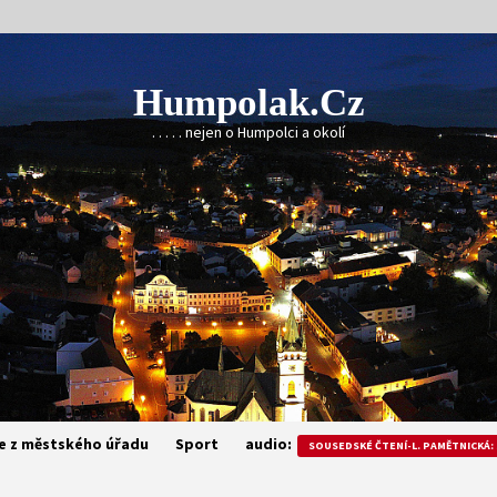
Humpolak.cz
. . . . . nejen o Humpolci a okolí
e z městského úřadu
Sport
audio:
SOUSEDSKÉ ČTENÍ-L. PAMĚTNICKÁ: 