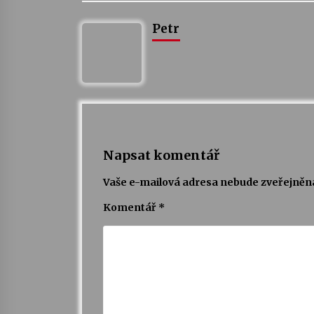
Petr
Napsat komentář
Vaše e-mailová adresa nebude zveřejněn
Komentář
*