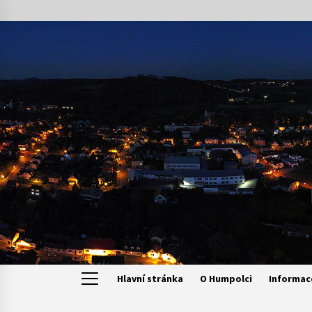
Skip
to
content
Hlavní stránka
O Humpolci
Informac