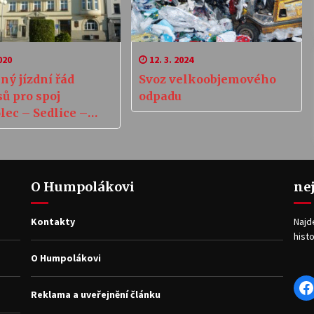
020
12. 3. 2024
ný jízdní řád
Svoz velkoobjemového
ů pro spoj
odpadu
ec – Sedlice –
mov
O Humpolákovi
ne
Kontakty
Najd
histo
O Humpolákovi
F
Reklama a uveřejnění článku