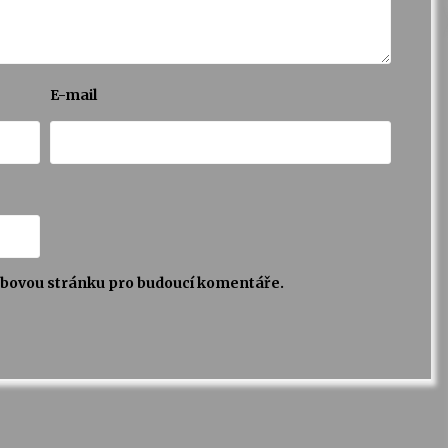
E-mail
webovou stránku pro budoucí komentáře.