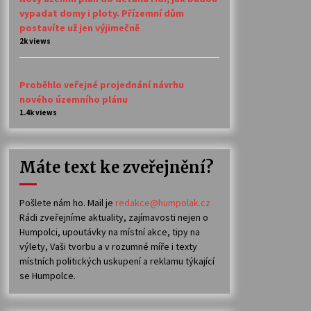
vypadat domy i ploty. Přízemní dům
postavíte už jen výjimečně
2k views
Proběhlo veřejné projednání návrhu
nového územního plánu
1.4k views
Máte text ke zveřejnění?
Pošlete nám ho. Mail je
redakce@humpolak.cz
Rádi zveřejníme aktuality, zajímavosti nejen o
Humpolci, upoutávky na místní akce, tipy na
výlety, Vaši tvorbu a v rozumné míře i texty
místních politických uskupení a reklamu týkající
se Humpolce.