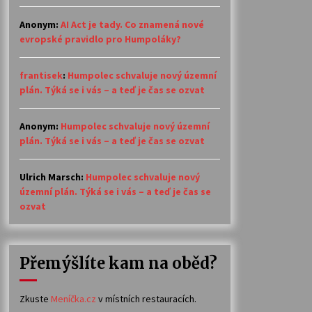
Anonym
:
AI Act je tady. Co znamená nové
evropské pravidlo pro Humpoláky?
frantisek
:
Humpolec schvaluje nový územní
plán. Týká se i vás – a teď je čas se ozvat
Anonym
:
Humpolec schvaluje nový územní
plán. Týká se i vás – a teď je čas se ozvat
Ulrich Marsch
:
Humpolec schvaluje nový
územní plán. Týká se i vás – a teď je čas se
ozvat
Přemýšlíte kam na oběd?
Zkuste
Meníčka.cz
v místních restauracích.