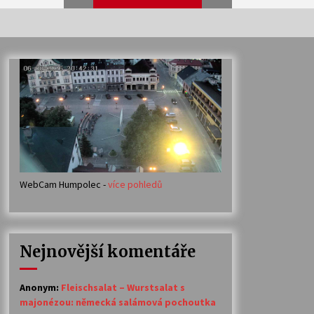
Veselí muzikanti
30. 7. 2026
Votavžatský ploty
23. 7. 2026
WebCam Humpolec -
více pohledů
Ozvěny prázdnin
14. 7. 2026
Nejnovější komentáře
Petr Adamec – Malovaný svět
30. 6. 2026
Anonym
:
Fleischsalat – Wurstsalat s
majonézou: německá salámová pochoutka