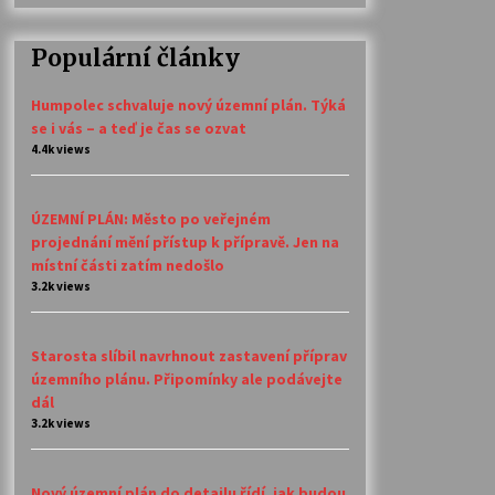
Populární články
Humpolec schvaluje nový územní plán. Týká
se i vás – a teď je čas se ozvat
4.4k views
ÚZEMNÍ PLÁN: Město po veřejném
projednání mění přístup k přípravě. Jen na
místní části zatím nedošlo
3.2k views
Starosta slíbil navrhnout zastavení příprav
územního plánu. Připomínky ale podávejte
dál
3.2k views
Nový územní plán do detailu řídí, jak budou