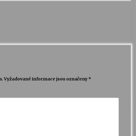
a.
Vyžadované informace jsou označeny
*