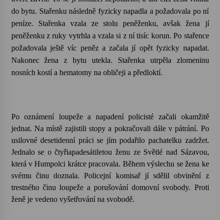
do bytu. Stařenku následně fyzicky napadla a požadovala po ní
Votavžatský ploty
peníze. Stařenka vzala ze stolu peněženku, avšak žena jí
23. 7. 2026
peněženku z ruky vytrhla a vzala si z ní tisíc korun. Po stařence
požadovala ještě víc peněz a začala jí opět fyzicky napadat.
Nakonec žena z bytu utekla. Stařenka utrpěla zlomeninu
Letní koncerty ve Stromovce: Rufus Miller
nosních kostí a hematomy na obličeji a předloktí.
22. 7. 2026
Vysočinka
Po oznámení loupeže a napadení policisté začali okamžitě
17. 7. 2026
jednat. Na místě zajistili stopy a pokračovali dále v pátrání. Po
usilovné desetidenní práci se jím podařilo pachatelku zadržet.
Jednalo se o čtyřiapadesátiletou ženu ze Světlé nad Sázavou,
Ozvěny prázdnin
která v Humpolci krátce pracovala. Během výslechu se žena ke
14. 7. 2026
svému činu doznala. Policejní komisař jí sdělil obvinění z
trestného činu loupeže a porušování domovní svobody. Proti
ženě je vedeno vyšetřování na svobodě.
Za kulturou kousek za Humpolec. V Želivě ožije
odkaz Josefa Čapka
13. 7. 2026