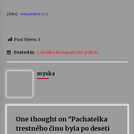
(Zdroj:
www.policie.cz
)
Varhanní recitál Michala Novenka v Klášteře
Želiv
3. 7. 2026
Post Views:
3
Petr Adamec – Malovaný svět
30. 6. 2026
Posted in
Z deníku humpolecké policie
myska
One thought on “
Pachatelka
trestného činu byla po deseti