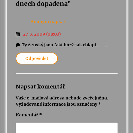
dnech dopadena
”
Anonym
napsal:
27. 3. 2009 (08:03)
Ty ženský jsou fakt horší jak chlapi………..
Odpovědět
Napsat komentář
Vaše e-mailová adresa nebude zveřejněna.
Vyžadované informace jsou označeny
*
Komentář
*