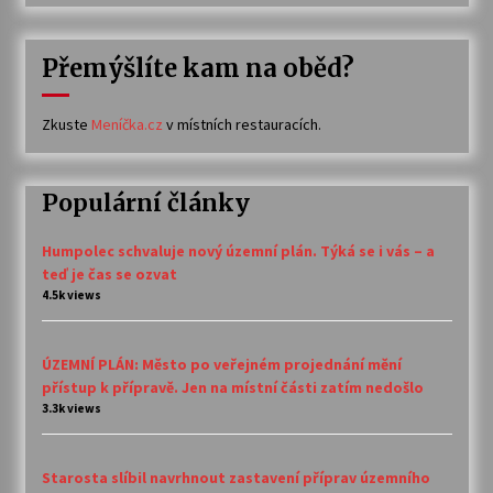
Přemýšlíte kam na oběd?
Zkuste
Meníčka.cz
v místních restauracích.
Populární články
Humpolec schvaluje nový územní plán. Týká se i vás – a
teď je čas se ozvat
4.5k views
ÚZEMNÍ PLÁN: Město po veřejném projednání mění
přístup k přípravě. Jen na místní části zatím nedošlo
3.3k views
Starosta slíbil navrhnout zastavení příprav územního