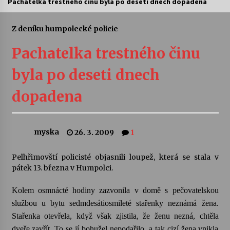
Pachatelka trestného činu byla po deseti dnech dopadena
Letní koncerty ve Stromovce: Ars Camerata a
Sukuba Ensemble
Z deníku humpolecké policie
4. 8. 2026
Pachatelka trestného činu
Vernisáž výstavy Josefíny Duškové: Stávám se
byla po deseti dnech
kapkou
30. 7. 2026
dopadena
Veselí muzikanti
30. 7. 2026
myska
26. 3. 2009
1
Pelhřimovští policisté objasnili loupež, která se stala v
Pozvánka na integrační festival Quijotova
šedesátka: 28. 7.–1. 8. 2026
pátek 13. března v Humpolci.
28. 7. 2026
Kolem osmnácté hodiny zazvonila v domě s pečovatelskou
službou u bytu sedmdesátiosmileté stařenky neznámá žena.
Letní koncerty ve Stromovce: Kolchoz a
Jenakaši
Stařenka otevřela, když však zjistila, že ženu nezná, chtěla
28. 7. 2026
dveře zavřít. To se jí bohužel nepodařilo, a tak cizí žena vnikla