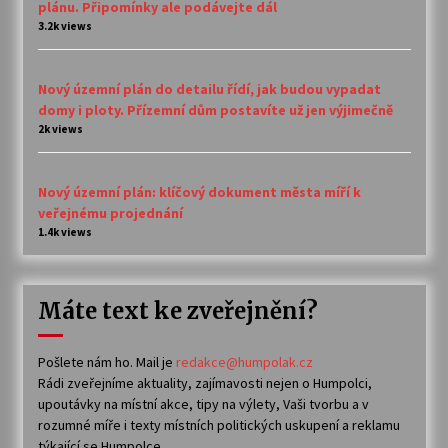
plánu. Připomínky ale podávejte dál
3.2k views
Nový územní plán do detailu řídí, jak budou vypadat
domy i ploty. Přízemní dům postavíte už jen výjimečně
2k views
Nový územní plán: klíčový dokument města míří k
veřejnému projednání
1.4k views
Máte text ke zveřejnění?
Pošlete nám ho. Mail je
redakce@humpolak.cz
Rádi zveřejníme aktuality, zajímavosti nejen o Humpolci,
upoutávky na místní akce, tipy na výlety, Vaši tvorbu a v
rozumné míře i texty místních politických uskupení a reklamu
týkající se Humpolce.