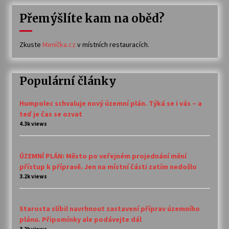
Přemýšlíte kam na oběd?
Zkuste
Meníčka.cz
v místních restauracích.
Populární články
Humpolec schvaluje nový územní plán. Týká se i vás – a
teď je čas se ozvat
4.3k views
ÚZEMNÍ PLÁN: Město po veřejném projednání mění
přístup k přípravě. Jen na místní části zatím nedošlo
3.2k views
Starosta slíbil navrhnout zastavení příprav územního
plánu. Připomínky ale podávejte dál
3.2k views