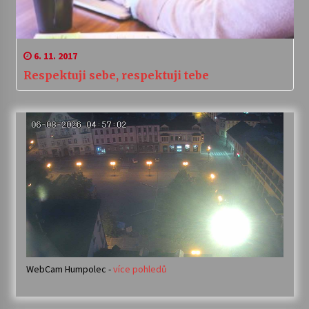
6. 11. 2017
Respektuji sebe, respektuji tebe
WebCam Humpolec -
více pohledů