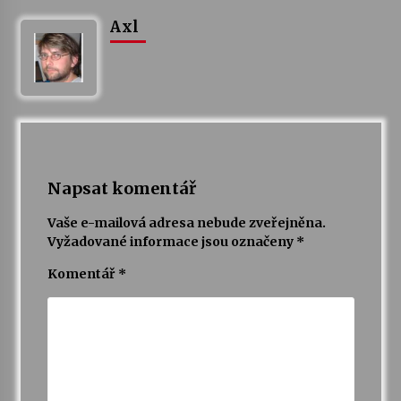
Axl
Napsat komentář
Vaše e-mailová adresa nebude zveřejněna.
Vyžadované informace jsou označeny
*
Komentář
*