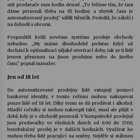
mít prodavače osm hodin denně. „To řešíme tím, že tam
dáme personál třeba na tři hodiny a zbytek času je
Varhanní recitál Michala Novenka v Klášteře
automatizovaný prodej,“ sdělil Němčík. Podotkl, že záleží i
Želiv
na dohodě s obcemi.
3. 7. 2026
Propouštět kvůli novému systému prodeje obchody
nebudou. „My máme dlouhodobě podstav. Když už
Petr Adamec – Malovaný svět
dochází k optimalizaci nějaké otevírací doby, tak se ti lidé
30. 6. 2026
jenom přesunou na jinou prodejnu nebo do jiného
času,“ popsal manažer.
Jen od 18 let
Do automatizované prodejny lidé vstupují pomocí
bankovní identity, v tomto režimu mohou nakupovat
pouze lidé od 18 let. Díky tomu se dá prodávat i alkohol.
Mladší ročníky si mohou nakoupit také, musí ale přijít v
době, kdy je v obchodě personál. V humpolecké prodejně
jsou prodavačky ve všedních dnech od 6:00 do 17:00,
bezobslužný prodej je v dalších hodinách. Využívat ho
mohou třeba lidé pracující na směny. Nejdřív si stáhnou