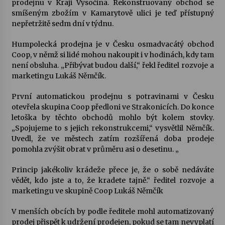
prodejnu v Kraji Vysočina. Rekonstruovaný obchod se
smíšeným zbožím v Kamarytově ulici je teď přístupný
Votavžatský ploty
nepřetržitě sedm dní v týdnu.
23. 7. 2026
Humpolecká prodejna je v Česku osmadvacátý obchod
Coop, v němž si lidé mohou nakoupit i v hodinách, kdy tam
není obsluha. „Přibývat budou další,“ řekl ředitel rozvoje a
Letní koncerty ve Stromovce: Rufus Miller
marketingu Lukáš Němčík.
22. 7. 2026
První automatickou prodejnu s potravinami v Česku
otevřela skupina Coop předloni ve Strakonicích. Do konce
Vysočinka
letoška by těchto obchodů mohlo být kolem stovky.
17. 7. 2026
„Spojujeme to s jejich rekonstrukcemi,“ vysvětlil Němčík.
Uvedl, že ve městech zatím rozšířená doba prodeje
pomohla zvýšit obrat v průměru asi o desetinu. „
Ozvěny prázdnin
14. 7. 2026
Princip jakékoliv krádeže přece je, že o sobě nedáváte
vědět, kdo jste a to, že kradete tajně.“ ředitel rozvoje a
marketingu ve skupině Coop Lukáš Němčík
Za kulturou kousek za Humpolec. V Želivě ožije
V menších obcích by podle ředitele mohl automatizovaný
odkaz Josefa Čapka
prodej přispět k udržení prodejen, pokud se tam nevyplatí
13. 7. 2026