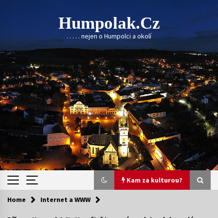
Skip
to
Humpolak.cz
content
. . . . . nejen o Humpolci a okolí
Kam za kulturou?
Home
Internet a WWW
Kam za kulturou?