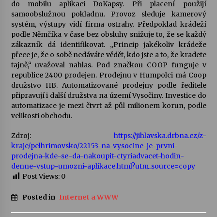
do mobilu aplikaci DoKapsy. Při placení použijí
samoobslužnou pokladnu. Provoz sleduje kamerový
systém, výstupy vidí firma ostrahy. Předpoklad krádeží
podle Němčíka v čase bez obsluhy snižuje to, že se každý
zákazník dá identifikovat. „Princip jakékoliv krádeže
přece je, že o sobě nedáváte vědět, kdo jste a to, že kradete
tajně,“ uvažoval nahlas. Pod značkou COOP funguje v
republice 2400 prodejen. Prodejnu v Humpolci má Coop
družstvo HB. Automatizované prodejny podle ředitele
připravují i další družstva na území Vysočiny. Investice do
automatizace je mezi čtvrt až půl milionem korun, podle
velikosti obchodu.
Zdroj:
https://jihlavska.drbna.cz/z-
kraje/pelhrimovsko/22153-na-vysocine-je-prvni-
prodejna-kde-se-da-nakoupit-ctyriadvacet-hodin-
denne-vstup-umozni-aplikace.html?utm_source=copy
Post Views:
0
Posted in
Internet a WWW