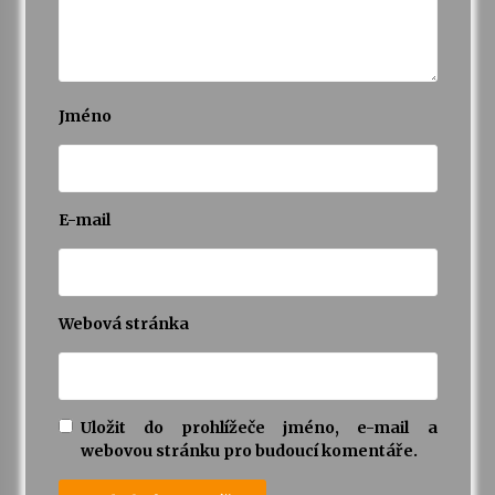
Jméno
E-mail
Webová stránka
Uložit do prohlížeče jméno, e-mail a
webovou stránku pro budoucí komentáře.