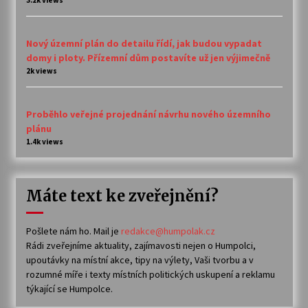
Nový územní plán do detailu řídí, jak budou vypadat
domy i ploty. Přízemní dům postavíte už jen výjimečně
2k views
Proběhlo veřejné projednání návrhu nového územního
plánu
1.4k views
Máte text ke zveřejnění?
Pošlete nám ho. Mail je
redakce@humpolak.cz
Rádi zveřejníme aktuality, zajímavosti nejen o Humpolci,
upoutávky na místní akce, tipy na výlety, Vaši tvorbu a v
rozumné míře i texty místních politických uskupení a reklamu
týkající se Humpolce.