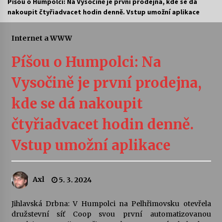
Píšou o Humpolci: Na Vysočině je první prodejna, kde se dá
nakoupit čtyřiadvacet hodin denně. Vstup umožní aplikace
Letní koncerty ve Stromovce: Ars Camerata a
Sukuba Ensemble
4. 8. 2026
Internet a WWW
Píšou o Humpolci: Na
Vernisáž výstavy Josefíny Duškové: Stávám se
kapkou
Vysočině je první prodejna,
30. 7. 2026
kde se dá nakoupit
Veselí muzikanti
30. 7. 2026
čtyřiadvacet hodin denně.
Vstup umožní aplikace
Pozvánka na integrační festival Quijotova
šedesátka: 28. 7.–1. 8. 2026
28. 7. 2026
Axl
5. 3. 2024
Letní koncerty ve Stromovce: Kolchoz a
Jihlavská Drbna: V Humpolci na Pelhřimovsku otevřela
Jenakaši
družstevní síť Coop svou první automatizovanou
28. 7. 2026