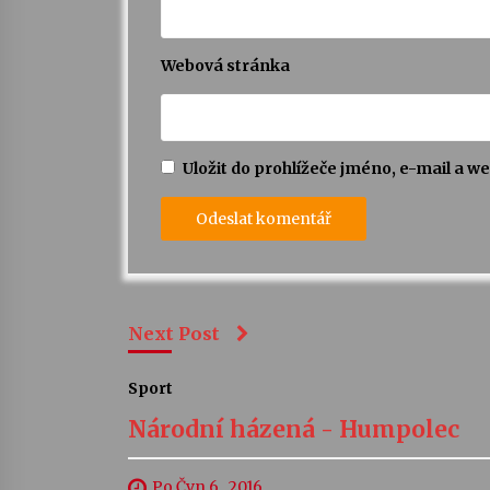
Webová stránka
Uložit do prohlížeče jméno, e-mail a 
Next Post
Sport
Národní házená - Humpolec
Po Čvn 6 , 2016