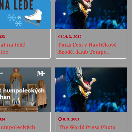
023
14. 3. 2012
al na ledě –
Punk Fest v Havlíčkově
lec
Brodě…klub Tempo…
024
8. 9. 2003
 humpoleckých
The World Press Photo