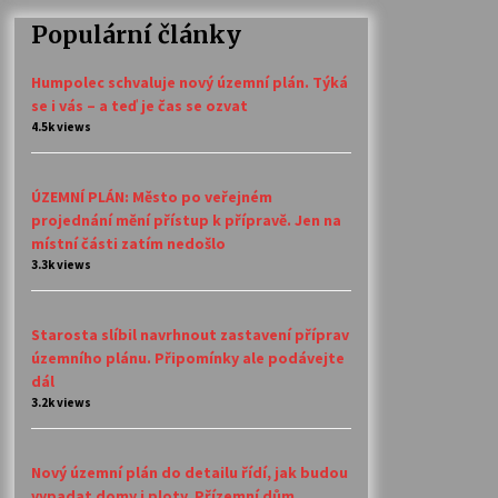
Populární články
Humpolec schvaluje nový územní plán. Týká
se i vás – a teď je čas se ozvat
4.5k views
ÚZEMNÍ PLÁN: Město po veřejném
projednání mění přístup k přípravě. Jen na
místní části zatím nedošlo
3.3k views
Starosta slíbil navrhnout zastavení příprav
územního plánu. Připomínky ale podávejte
dál
3.2k views
Nový územní plán do detailu řídí, jak budou
vypadat domy i ploty. Přízemní dům