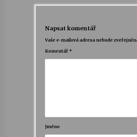
Napsat komentář
Vaše e-mailová adresa nebude zveřejněn
Komentář
*
Jméno