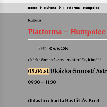
Home
Kultura
Platforma – Humpolec
Kam za kulturou?
Kultura
Letní koncerty ve Stromovce: Ars
Camerata a Sukuba Ensemble
Platforma – Humpolec
4. 8. 2026
Pozvánka na integrační festival
Petr
6. 6. 2016
Quijotova šedesátka: 28. 7.–1. 8.
2026
28. 7. 2026
Ukázka činností Astry. První krůčky k hudbě
Letní koncerty ve Stromovce: Rufu
08.06.st
Ukázka činností Ast
Miller
22. 7. 2026
09:30 – 11:30
Za kulturou kousek za Humpolec. 
Želivě ožije odkaz Josefa Čapka
Oblastní charita Havlíčkův Brod
13. 7. 2026