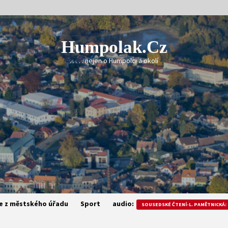
Humpolak.cz
. . . . . nejen o Humpolci a okolí
e z městského úřadu
Sport
audio:
SOUSEDSKÉ ČTENÍ-L. PAMĚTNICKÁ: 