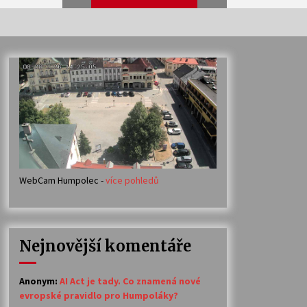
Veselí muzikanti
30. 7. 2026
Votavžatský ploty
23. 7. 2026
WebCam Humpolec -
více pohledů
Ozvěny prázdnin
14. 7. 2026
Nejnovější komentáře
Petr Adamec – Malovaný svět
30. 6. 2026
Anonym
:
AI Act je tady. Co znamená nové
evropské pravidlo pro Humpoláky?