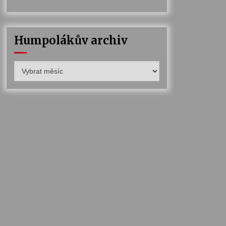
Humpolákův archiv
Humpolákův
archiv