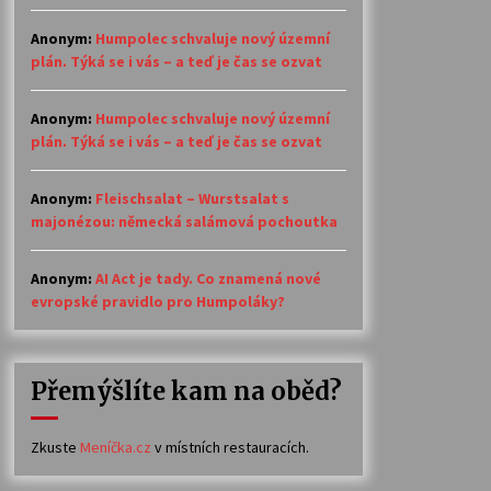
Anonym
:
Humpolec schvaluje nový územní
plán. Týká se i vás – a teď je čas se ozvat
Anonym
:
Humpolec schvaluje nový územní
plán. Týká se i vás – a teď je čas se ozvat
Anonym
:
Fleischsalat – Wurstsalat s
majonézou: německá salámová pochoutka
Anonym
:
AI Act je tady. Co znamená nové
evropské pravidlo pro Humpoláky?
Přemýšlíte kam na oběd?
Zkuste
Meníčka.cz
v místních restauracích.