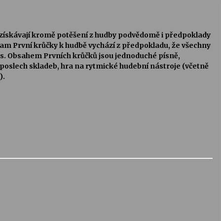
, získávají kromě potěšení z hudby podvědomě i předpoklady
gram První krůčky k hudbě vychází z předpokladu, že všechny
us. Obsahem Prvních krůčků jsou jednoduché písně,
poslech skladeb, hra na rytmické hudební nástroje (včetně
).