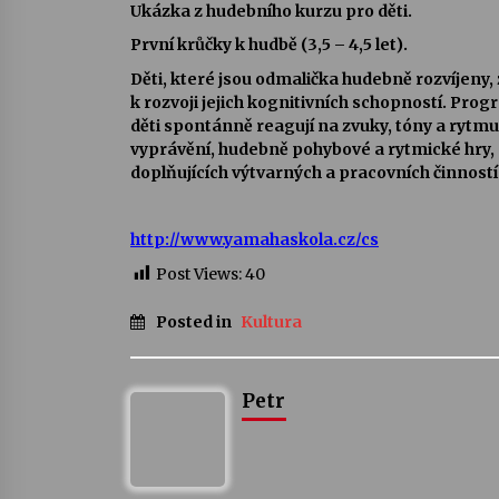
Ukázka z hudebního kurzu pro děti.
První krůčky k hudbě (3,5 – 4,5 let).
Děti, které jsou odmalička hudebně rozvíjeny
k rozvoji jejich kognitivních schopností. Pro
děti spontánně reagují na zvuky, tóny a rytm
vyprávění, hudebně pohybové a rytmické hry, 
doplňujících výtvarných a pracovních činností
http://www.yamahaskola.cz/cs
Post Views:
40
Posted in
Kultura
Petr