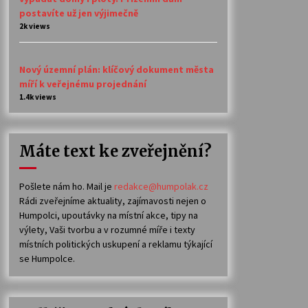
postavíte už jen výjimečně
2k views
Nový územní plán: klíčový dokument města
míří k veřejnému projednání
1.4k views
Máte text ke zveřejnění?
Pošlete nám ho. Mail je
redakce@humpolak.cz
Rádi zveřejníme aktuality, zajímavosti nejen o
Humpolci, upoutávky na místní akce, tipy na
výlety, Vaši tvorbu a v rozumné míře i texty
místních politických uskupení a reklamu týkající
se Humpolce.