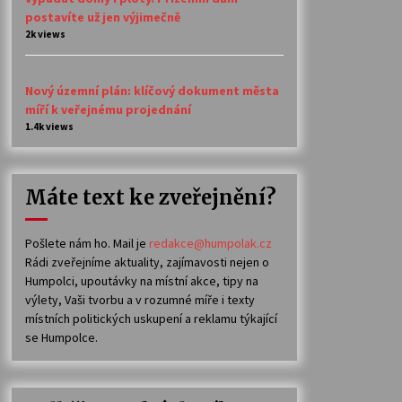
postavíte už jen výjimečně
2k views
Nový územní plán: klíčový dokument města
míří k veřejnému projednání
1.4k views
Máte text ke zveřejnění?
Pošlete nám ho. Mail je
redakce@humpolak.cz
Rádi zveřejníme aktuality, zajímavosti nejen o
Humpolci, upoutávky na místní akce, tipy na
výlety, Vaši tvorbu a v rozumné míře i texty
místních politických uskupení a reklamu týkající
se Humpolce.