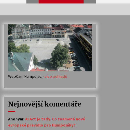
Veselí muzikanti
30. 7. 2026
Votavžatský ploty
23. 7. 2026
WebCam Humpolec -
více pohledů
Ozvěny prázdnin
14. 7. 2026
Nejnovější komentáře
Petr Adamec – Malovaný svět
30. 6. 2026
Anonym
:
AI Act je tady. Co znamená nové
evropské pravidlo pro Humpoláky?