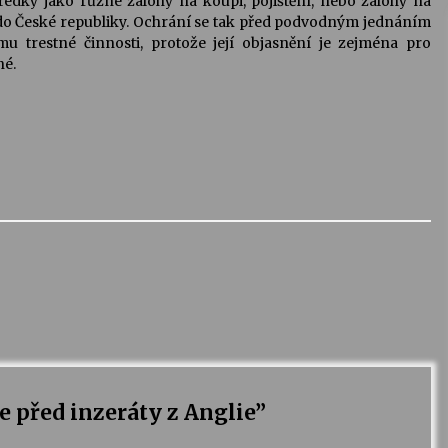
edky jako různé zálohy na koupi, pojištění, nebo zálohy na
 do České republiky. Ochrání se tak před podvodným jednáním
mu trestné činnosti, protože její objasnění je zejména pro
né.
je před inzeráty z Anglie
”