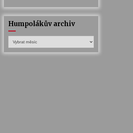
Humpolákův archiv
Humpolákův
archiv