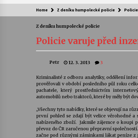
Home
Z deníku humpolecké policie
Policie
Kam za kulturou?
Z deníku humpolecké policie
Letní koncerty ve Stromovce: Ars
Camerata a Sukuba Ensemble
Policie varuje před inze
4. 8. 2026
Pozvánka na integrační festival
Petr
12. 3. 2013
3
Quijotova šedesátka: 28. 7.–1. 8.
2026
28. 7. 2026
Kriminalisté z odboru analytiky, oddělení infor
prověřovali v období posledního půl roku ce
Letní koncerty ve Stromovce: Rufu
pachatele, který prostřednictvím internet
Miller
automobilů nebo traktorů, které by měly být do
22. 7. 2026
„Všechny tyto nabídky, které se objevují na rů
první pohled se zdají být velice věrohodné a
Za kulturou kousek za Humpolec. 
nabízeného zboží. Jakmile zájemce o koupi pro
Želivě ožije odkaz Josefa Čapka
převoz do ČR zaručenou přepravní společností. 
13. 7. 2026
začne pod různými záminkami lákat peníze z 