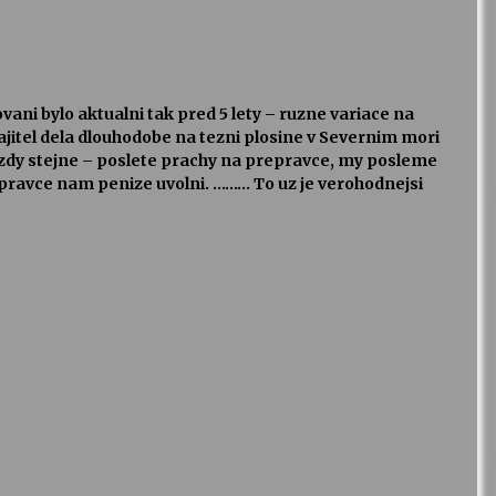
vani bylo aktualni tak pred 5 lety – ruzne variace na
ajitel dela dlouhodobe na tezni plosine v Severnim mori
 vzdy stejne – poslete prachy na prepravce, my posleme
repravce nam penize uvolni. ……… To uz je verohodnejsi