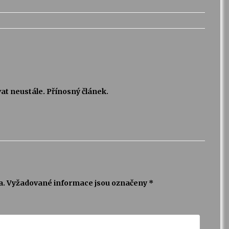
vat neustále. Přínosný článek.
a.
Vyžadované informace jsou označeny
*