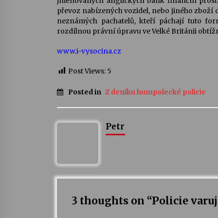
jmenovaných anglických bank finanční prostř
převoz nabízených vozidel, nebo jiného zboží
neznámých pachatelů, kteří páchají tuto for
rozdílnou právní úpravu ve Velké Británii obtíž
www.i-vysocina.cz
Post Views:
5
Posted in
Z deníku humpolecké policie
Petr
3 thoughts on “
Policie varu