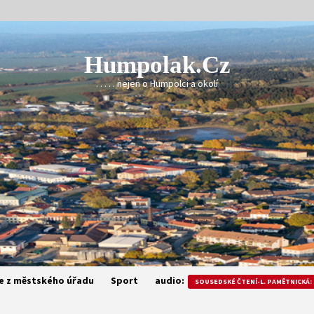
Humpolak.cz
. . . . . nejen o Humpolci a okolí
e z městského úřadu
Sport
audio:
SOUSEDSKÉ ČTENÍ-L. PAMĚTNICKÁ: 