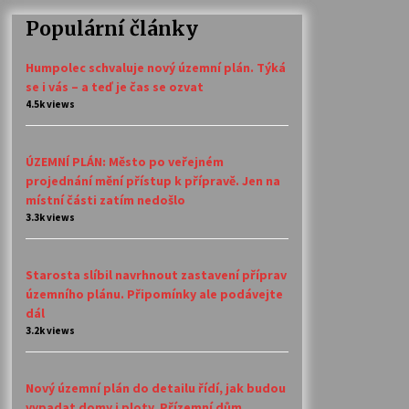
Populární články
Humpolec schvaluje nový územní plán. Týká
se i vás – a teď je čas se ozvat
4.5k views
ÚZEMNÍ PLÁN: Město po veřejném
projednání mění přístup k přípravě. Jen na
místní části zatím nedošlo
3.3k views
Starosta slíbil navrhnout zastavení příprav
územního plánu. Připomínky ale podávejte
dál
3.2k views
Nový územní plán do detailu řídí, jak budou
vypadat domy i ploty. Přízemní dům