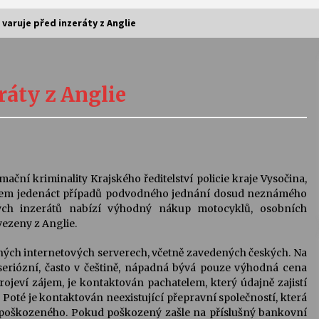
 varuje před inzeráty z Anglie
Vernisáž výstavy Josefíny Duškové:
Stávám se kapkou
ráty z Anglie
30. 7. 2026
Letní koncerty ve Stromovce:
Kolchoz a Jenakaši
28. 7. 2026
mační kriminality Krajského ředitelství policie kraje Vysočina,
lkem jedenáct případů podvodného jednání dosud neznámého
s
Vysočinka
ových inzerátů nabízí výhodný nákup motocyklů, osobních
17. 7. 2026
vezeny z Anglie.
zných internetových serverech, včetně zavedených českých. Na
 seriózní, často v češtině, nápadná bývá pouze výhodná cena
V
Varhanní recitál Michala Novenka v
jeví zájem, je kontaktován pachatelem, který údajně zajistí
Klášteře Želiv
Poté je kontaktován neexistující přepravní společností, která
3. 7. 2026
poškozeného. Pokud poškozený zašle na příslušný bankovní