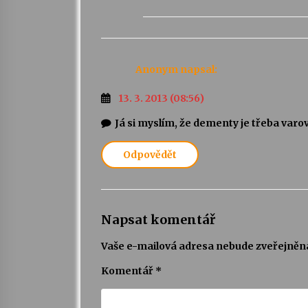
Anonym
napsal:
13. 3. 2013 (08:56)
Já si myslím, že dementy je třeba varo
Odpovědět
Napsat komentář
Vaše e-mailová adresa nebude zveřejněn
Komentář
*