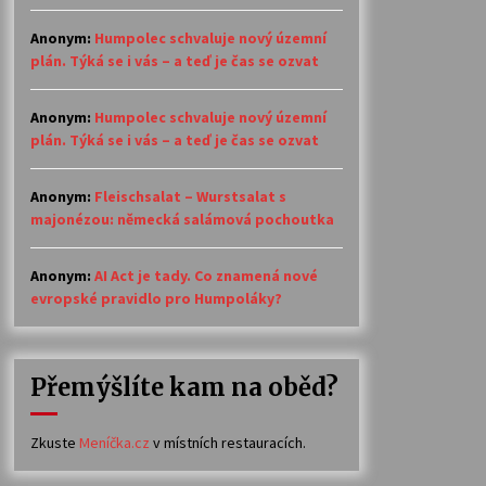
Anonym
:
Humpolec schvaluje nový územní
plán. Týká se i vás – a teď je čas se ozvat
Anonym
:
Humpolec schvaluje nový územní
plán. Týká se i vás – a teď je čas se ozvat
Anonym
:
Fleischsalat – Wurstsalat s
majonézou: německá salámová pochoutka
Anonym
:
AI Act je tady. Co znamená nové
evropské pravidlo pro Humpoláky?
Přemýšlíte kam na oběd?
Zkuste
Meníčka.cz
v místních restauracích.