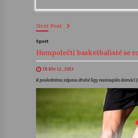
Next Post
Sport
Humpolečtí basketbalisté se roz
Út Bře 12 , 2013
K poslednímu zápasu druhé ligy nastoupila domácí Jis