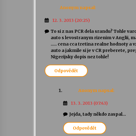
Anonym
napsal:
12. 3. 2013 (20:25)
To si z nas PCR dela srandu? Tohle varo
auto s levostranym rizenim v Anglii, m
….. cena cca tretina realne hodnoty a
auto a jakmile si je v CR preberete, p
Nigerijsky dopis nez tohle!
Odpovědět
Anonym
napsal:
13. 3. 2013 (07:43)
Jejda, tady někdo zaspal…
Odpovědět