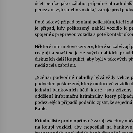
účet peníze jako zálohu, případně uhradí dal
peněz ani vybraného vozidla,“ varuje před podv
Poté takový případ oznámí policistům, kteří za
je případ, kdy poškozený nabídl vozidlo k pr
spojené s přepravou vozidla a poté kontakt ukon
Některé internetové servery, které se zabývají
reagují a snaží se je ze svých nabídek pravi
diskuzích další kupující, aby byli v takových 
nedá zcela zabránit.
„Scénář podvodné nabídky bývá vždy velice p
podveden poškozený, který motorové vozidlo d
jednání bankovních účtů, které jsou zřízeny 
oddělení informační kriminality, který případ
podezřelých případů podařilo zjistit, že se je
Bank.
Kriminalisté proto opětovně varují všechny obč
na koupi vozidel, aby neposílali na bankov