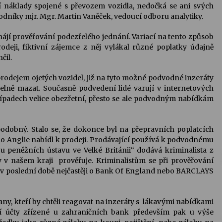
ší náklady spojené s převozem vozidla, nedočká se ani svých
odníky mjr. Mgr. Martin Vaněček, vedoucí odboru analytiky.
hájí prověřování podezřelého jednání. Variací na tento způsob
odeji, fiktivní zájemce z něj vylákal různé poplatky údajně
čil.
 prodejem ojetých vozidel, již na tyto možné podvodné inzeráty
delně mazat. Současně podvedení lidé varují v internetových
případech velice obezřetní, přesto se ale podvodným nabídkám
odobný. Stalo se, že dokonce byl na přepravních poplatcích
o Anglie nabídl k prodeji. Prodávající používá k podvodnému
u peněžních ústavu ve Velké Británii“ dodává kriminalista z
y v našem kraji prověřuje. Kriminalistům se při prověřování
dná v poslední době nejčastěji o Bank Of England nebo BARCLAYS
any, kteří by chtěli reagovat na inzeráty s lákavými nabídkami
ní účty zřízené u zahraničních bank především pak u výše