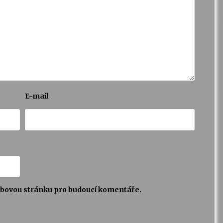
E-mail
webovou stránku pro budoucí komentáře.