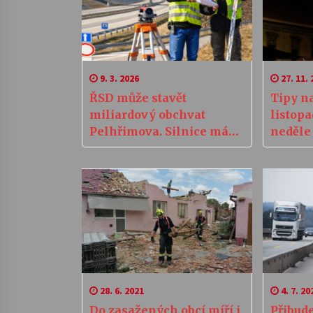
9. 3. 2026
27. 11. 
ŘSD může stavět
Tipy na
miliardový obchvat
listopa
Pelhřimova. Silnice má
neděle 
po dvou letech povolení,
skromn
úřady řešily polní cesty
28. 6. 2021
4. 7. 20
Do zasažených obcí míří i
Přibude