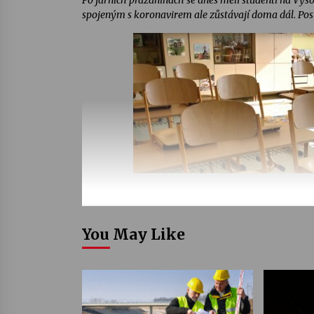
Po jarních prázdninách se dnes měli studenti na Vyso
spojeným s koronavirem ale zůstávají doma dál. Post
You May Like