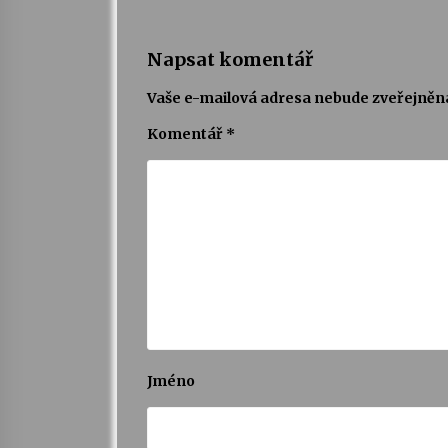
Napsat komentář
Vaše e-mailová adresa nebude zveřejněn
Komentář
*
Jméno