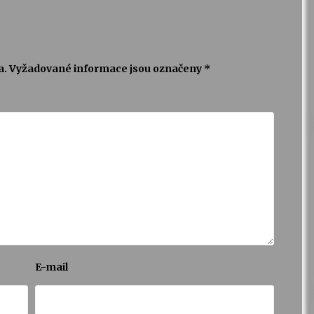
a.
Vyžadované informace jsou označeny
*
E-mail