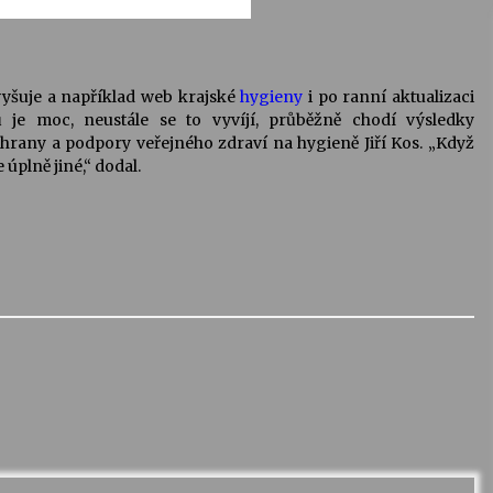
vyšuje a například web krajské
hygieny
i po ranní aktualizaci
 je moc, neustále se to vyvíjí, průběžně chodí výsledky
e ochrany a podpory veřejného zdraví na hygieně Jiří Kos. „Když
úplně jiné,“ dodal.