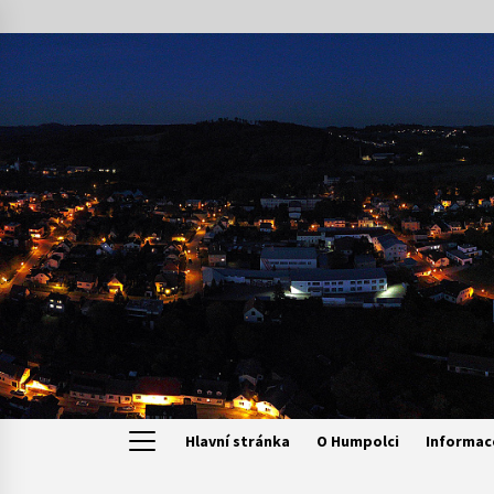
Skip
to
content
Hlavní stránka
O Humpolci
Informac