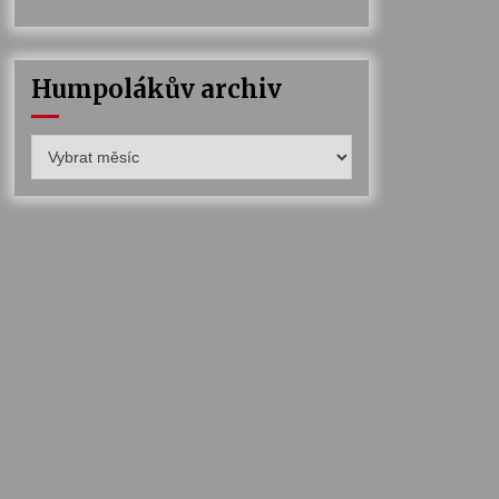
Humpolákův archiv
Humpolákův
archiv