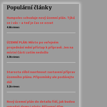
Populární články
Humpolec schvaluje nový územní plán. Týká
se i vás – a teď je čas se ozvat
4.6k views
ÚZEMNÍ PLÁN: Město po veřejném
projednání mění přístup k přípravě. Jen na
místní části zatím nedošlo
3.3k views
Starosta slíbil navrhnout zastavení příprav
územního plánu. Připomínky ale podávejte
dál
3.2k views
Nový územní plán do detailu řídí, jak budou
vypadat domy i ploty. Přízemní dům