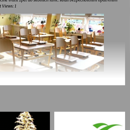
čině vrátit zpět do školních lavic. Kvůli bezpečnostním opatřením
 Views: 1