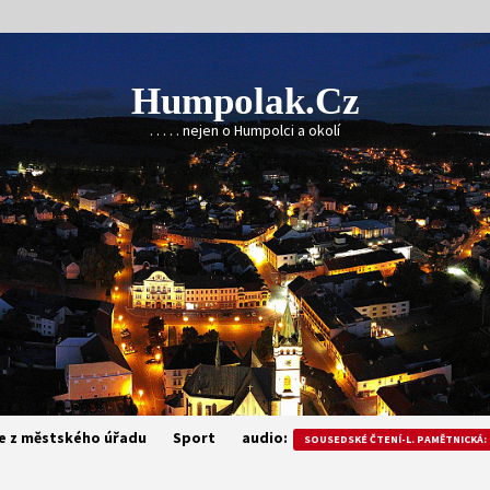
Humpolak.cz
. . . . . nejen o Humpolci a okolí
e z městského úřadu
Sport
audio:
SOUSEDSKÉ ČTENÍ-L. PAMĚTNICKÁ: 