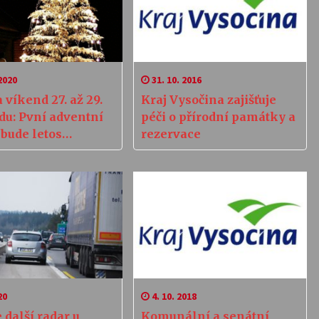
2020
31. 10. 2016
 víkend 27. až 29.
Kraj Vysočina zajišťuje
du: Pvní adventní
péči o přírodní památky a
bude letos
rezervace
ější
20
4. 10. 2018
 další radar u
Komunální a senátní