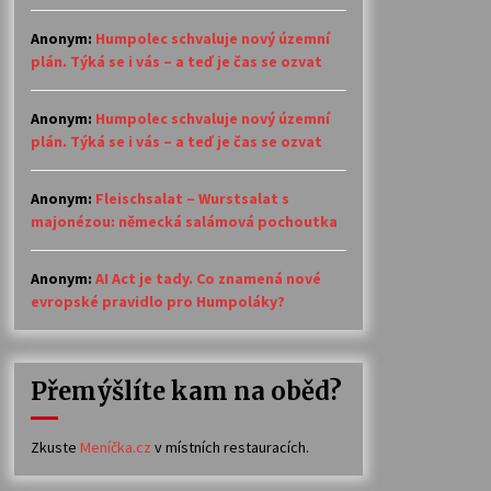
Anonym
:
Humpolec schvaluje nový územní
plán. Týká se i vás – a teď je čas se ozvat
Anonym
:
Humpolec schvaluje nový územní
plán. Týká se i vás – a teď je čas se ozvat
Anonym
:
Fleischsalat – Wurstsalat s
majonézou: německá salámová pochoutka
Anonym
:
AI Act je tady. Co znamená nové
evropské pravidlo pro Humpoláky?
Přemýšlíte kam na oběd?
Zkuste
Meníčka.cz
v místních restauracích.