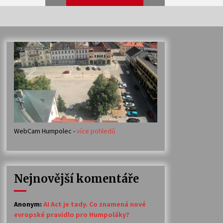
Veselí muzikanti
30. 7. 2026
Votavžatský ploty
23. 7. 2026
WebCam Humpolec -
více pohledů
Ozvěny prázdnin
14. 7. 2026
Nejnovější komentáře
Petr Adamec – Malovaný svět
30. 6. 2026
Anonym
:
AI Act je tady. Co znamená nové
evropské pravidlo pro Humpoláky?