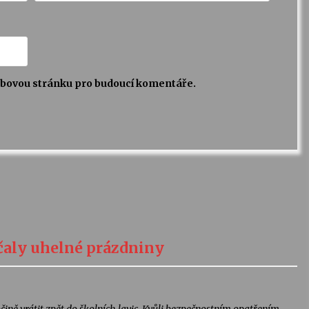
webovou stránku pro budoucí komentáře.
ačaly uhelné prázdniny