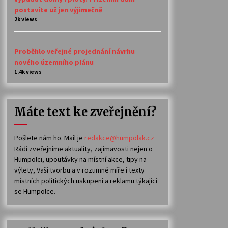
postavíte už jen výjimečně
2k views
Proběhlo veřejné projednání návrhu
nového územního plánu
1.4k views
Máte text ke zveřejnění?
Pošlete nám ho. Mail je
redakce@humpolak.cz
Rádi zveřejníme aktuality, zajímavosti nejen o
Humpolci, upoutávky na místní akce, tipy na
výlety, Vaši tvorbu a v rozumné míře i texty
místních politických uskupení a reklamu týkající
se Humpolce.