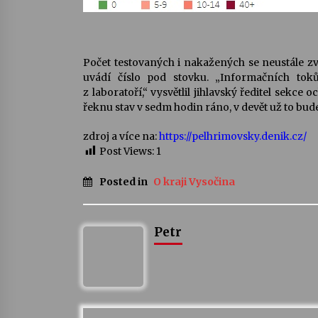
Počet testovaných i nakažených se neustále z
uvádí číslo pod stovku. „Informačních toků
z laboratoří,“ vysvětlil jihlavský ředitel sekc
řeknu stav v sedm hodin ráno, v devět už to bude 
zdroj a více na:
https://pelhrimovsky.denik.cz/
Post Views:
1
Posted in
O kraji Vysočina
Petr