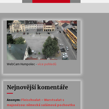
Veselí muzikanti
30. 7. 2026
Votavžatský ploty
23. 7. 2026
WebCam Humpolec -
více pohledů
Ozvěny prázdnin
14. 7. 2026
Nejnovější komentáře
Petr Adamec – Malovaný svět
30. 6. 2026
Anonym
:
Fleischsalat – Wurstsalat s
majonézou: německá salámová pochoutka