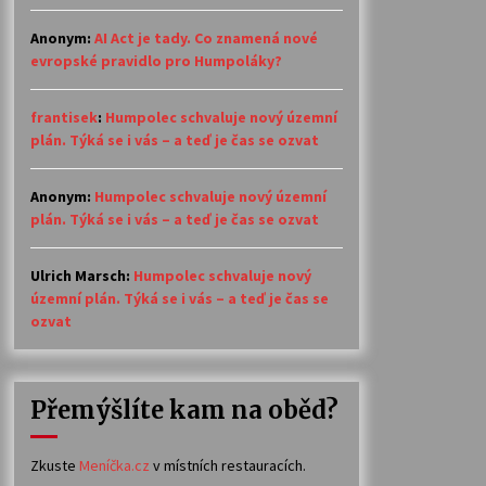
Anonym
:
AI Act je tady. Co znamená nové
evropské pravidlo pro Humpoláky?
frantisek
:
Humpolec schvaluje nový územní
plán. Týká se i vás – a teď je čas se ozvat
Anonym
:
Humpolec schvaluje nový územní
plán. Týká se i vás – a teď je čas se ozvat
Ulrich Marsch
:
Humpolec schvaluje nový
územní plán. Týká se i vás – a teď je čas se
ozvat
Přemýšlíte kam na oběd?
Zkuste
Meníčka.cz
v místních restauracích.