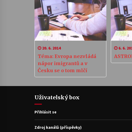
život“
20. 6. 2014
6. 6. 20
Téma: Evropa nezvládá
ASTRO
nápor imigrantů a v
Česku se o tom mlčí
Uživatelský box
Přihlásit se
Zdroj kanálů (příspěvky)