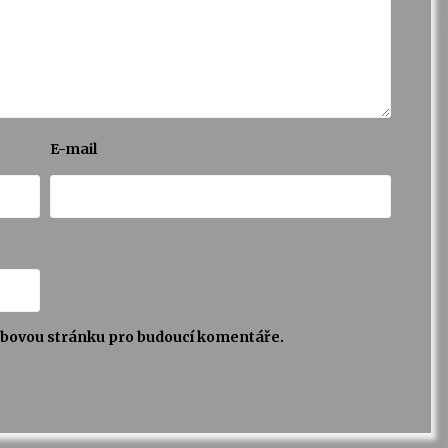
E-mail
webovou stránku pro budoucí komentáře.