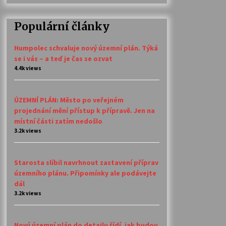
Populární články
Humpolec schvaluje nový územní plán. Týká
se i vás – a teď je čas se ozvat
4.4k views
ÚZEMNÍ PLÁN: Město po veřejném
projednání mění přístup k přípravě. Jen na
místní části zatím nedošlo
3.2k views
Starosta slíbil navrhnout zastavení příprav
územního plánu. Připomínky ale podávejte
dál
3.2k views
Nový územní plán do detailu řídí, jak budou