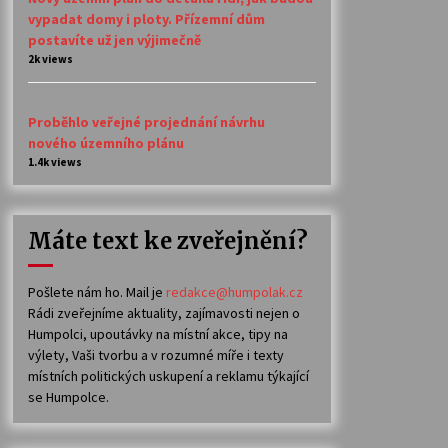
vypadat domy i ploty. Přízemní dům
postavíte už jen výjimečně
2k views
Proběhlo veřejné projednání návrhu
nového územního plánu
1.4k views
Máte text ke zveřejnění?
Pošlete nám ho. Mail je
redakce@humpolak.cz
Rádi zveřejníme aktuality, zajímavosti nejen o
Humpolci, upoutávky na místní akce, tipy na
výlety, Vaši tvorbu a v rozumné míře i texty
místních politických uskupení a reklamu týkající
se Humpolce.