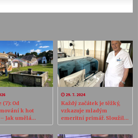
026
29. 7. 2024
e (7): Od
Každý začátek je těžký,
mování k hot
vzkazuje mladým
– Jak umělá
emeritní primář. Sloužil
gence napsala
46 let
 plán pro „nový