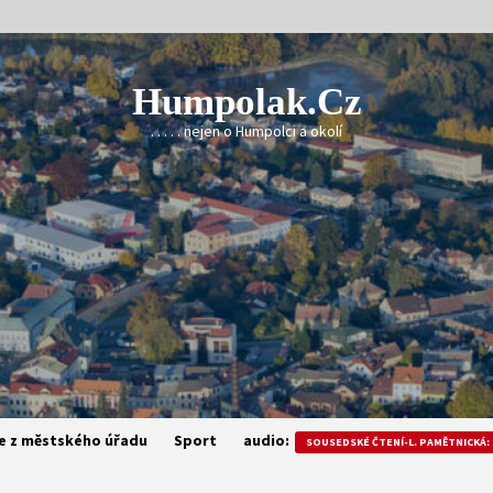
Humpolak.cz
. . . . . nejen o Humpolci a okolí
e z městského úřadu
Sport
audio:
SOUSEDSKÉ ČTENÍ-L. PAMĚTNICKÁ: 