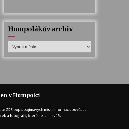
Humpolákův archiv
Humpolákův
archiv
jen v Humpolci
ete ZDE popis zajímavých míst, informací, pověstí,
rek a fotografíí, které se k nim váží.