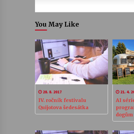
You May Like
28. 8. 2017
21. 4. 2
IV. ročník festivalu
AI séri
Quijotova šedesátka
progra
dogům 
inteli
byznys