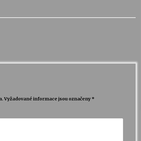
a.
Vyžadované informace jsou označeny
*