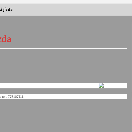
 jízda
Vernisáž výstavy Josefíny Duškové:
Stávám se kapkou
zda
30. 7. 2026
Letní koncerty ve Stromovce:
Kolchoz a Jenakaši
28. 7. 2026
s
Vysočinka
17. 7. 2026
 tel.: 775107111.
V
Varhanní recitál Michala Novenka v
Klášteře Želiv
3. 7. 2026