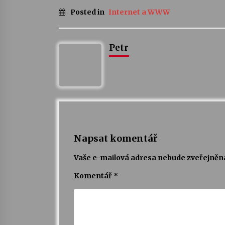
Posted in
Internet a WWW
Petr
Napsat komentář
Vaše e-mailová adresa nebude zveřejněn
Komentář
*