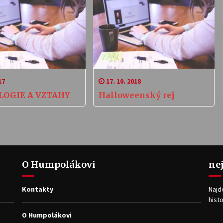
17
17. 10. 2018
LOGIE A VZTAHY
Halloweenský rej
O Humpolákovi
ne
Kontakty
Najd
histo
O Humpolákovi