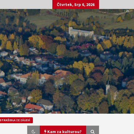
Čtvrtek, Srp 6, 2026
STRAŠIDLA ZE ZÁLESÍ
Kam za kulturou?