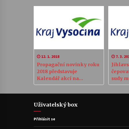
12. 1. 2018
7. 3. 20
Propagační novinky roku
Jihlav
2018 představuje
čepova
Kalendář akcí na
sudy mí
Vysočině 2018 a Sto le
Uživatelský box
Přihlásit se