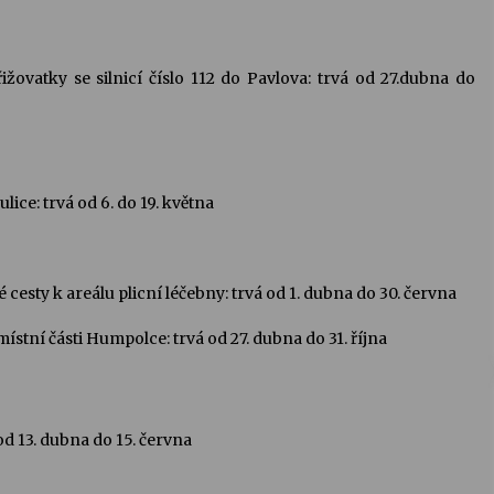
řižovatky se silnicí číslo 112 do Pavlova: trvá od 27.dubna do
lice: trvá od 6. do 19. května
esty k areálu plicní léčebny: trvá od 1. dubna do 30. června
stní části Humpolce: trvá od 27. dubna do 31. října
d 13. dubna do 15. června