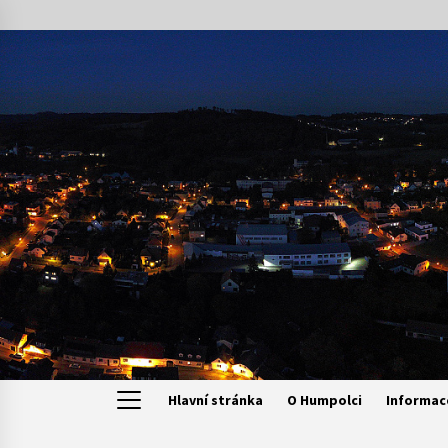
Skip
to
content
Hlavní stránka
O Humpolci
Informac