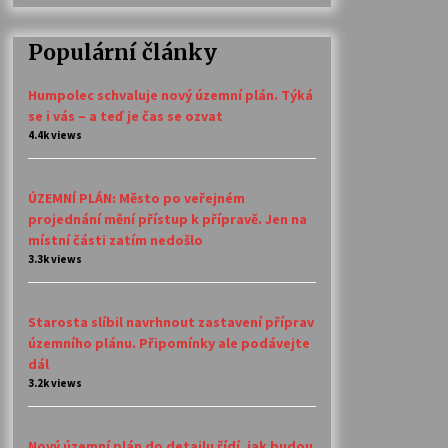
Populární články
Humpolec schvaluje nový územní plán. Týká
se i vás – a teď je čas se ozvat
4.4k views
ÚZEMNÍ PLÁN: Město po veřejném
projednání mění přístup k přípravě. Jen na
místní části zatím nedošlo
3.3k views
Starosta slíbil navrhnout zastavení příprav
územního plánu. Připomínky ale podávejte
dál
3.2k views
Nový územní plán do detailu řídí, jak budou