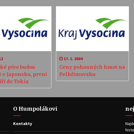
12
17. 1. 2004
ské pivo budou
Ceny pohonných hmot na
t v Japonsku, první
Pelhřimovsku
ří do Tokia
O Humpolákovi
ne
Kontakty
Najd
histo