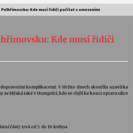
 Pelhřimovsku: Kde musí řidiči počítat s omezeními
Vernisáž výstavy Josefíny Duškové:
Stávám se kapkou
lhřimovsku: Kde musí řidiči
30. 7. 2026
Letní koncerty ve Stromovce:
Kolchoz a Jenakaši
28. 7. 2026
s
Vysočinka
s dopravními komplikacemi. V těchto dnech skončila uzavírka
17. 7. 2026
 se blýská také v Humpolci, kde se chýlí ke konci oprava ulice
V
Varhanní recitál Michala Novenka v
Klášteře Želiv
3. 7. 2026
tní část): trvá od 5. do 19. května