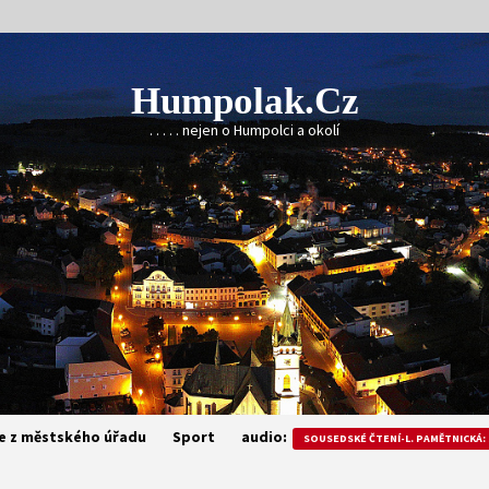
Humpolak.cz
. . . . . nejen o Humpolci a okolí
e z městského úřadu
Sport
audio:
SOUSEDSKÉ ČTENÍ-L. PAMĚTNICKÁ: 