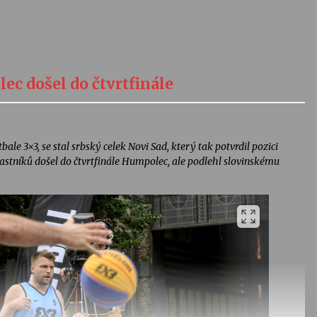
ec došel do čtvrtfinále
le 3×3, se stal srbský celek Novi Sad, který tak potvrdil pozici
častníků došel do čtvrtfinále Humpolec, ale podlehl slovinskému