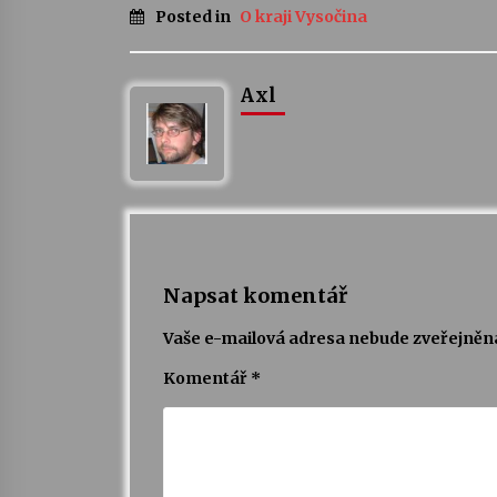
Posted in
O kraji Vysočina
Axl
Napsat komentář
Vaše e-mailová adresa nebude zveřejněn
Komentář
*