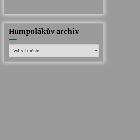
Humpolákův archiv
Humpolákův
archiv