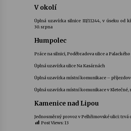
V okolí
Úplná uzavírka silnice III/11244, v úseku od k
30. srpna
Humpolec
Práce na silnici, Poděbradova ulice a Palackého u
Úplná uzavírka ulice Na Kasárnách
Úplná uzavírka místní komunikace – příjezdové c
Úplná uzavírka místní komunikace v Kletečné, mí
Kamenice nad Lipou
Jednosměrný provoz v Pelhřimovské ulici: trvá o
Post Views:
13