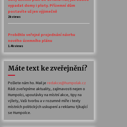
vypadat domy i ploty. Přízemní dům
postavíte už jen výjimečně
2k views
Proběhlo veřejné projednání návrhu
nového územního plánu
1.4k views
Máte text ke zveřejnění?
Pošlete nám ho. Mail je
redakce@humpolak.cz
Rádi zveřejníme aktuality, zajímavosti nejen o
Humpolci, upoutávky na místní akce, tipy na
výlety, Vaši tvorbu a v rozumné míře i texty
místních politických uskupení a reklamu týkající
se Humpolce.