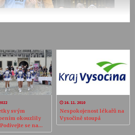
2022
16. 11. 2010
etky svým
Nespokojenost lékařů na
pením okouzlily
Vysočině stoupá
 Podívejte se na
 show