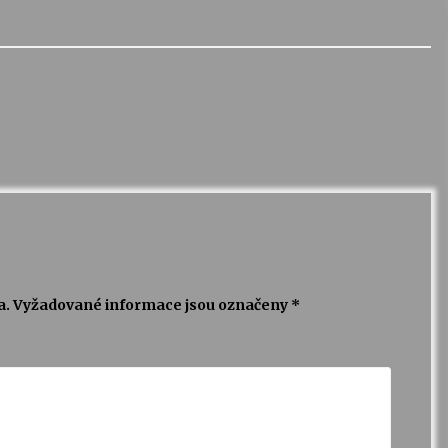
a.
Vyžadované informace jsou označeny
*