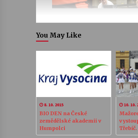
You May Like
8. 10. 2015
10. 10. 
BIO DEN na České
Mažor
zemědělské akademii v
vystou
Humpolci
Třebíč.
jejich