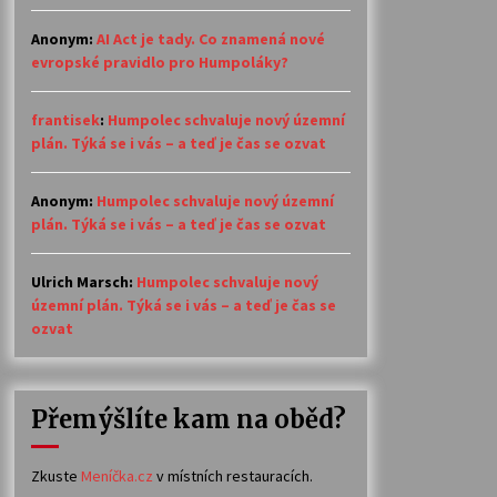
Anonym
:
AI Act je tady. Co znamená nové
evropské pravidlo pro Humpoláky?
frantisek
:
Humpolec schvaluje nový územní
plán. Týká se i vás – a teď je čas se ozvat
Anonym
:
Humpolec schvaluje nový územní
plán. Týká se i vás – a teď je čas se ozvat
Ulrich Marsch
:
Humpolec schvaluje nový
územní plán. Týká se i vás – a teď je čas se
ozvat
Přemýšlíte kam na oběd?
Zkuste
Meníčka.cz
v místních restauracích.