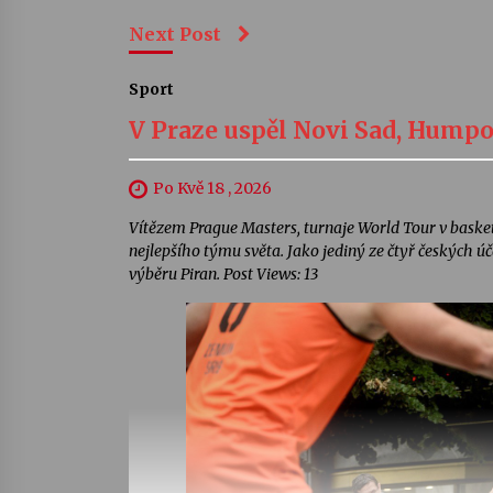
Next Post
Sport
V Praze uspěl Novi Sad, Humpol
Po Kvě 18 , 2026
Vítězem Prague Masters, turnaje World Tour v basketba
nejlepšího týmu světa. Jako jediný ze čtyř českých ú
výběru Piran. Post Views: 13