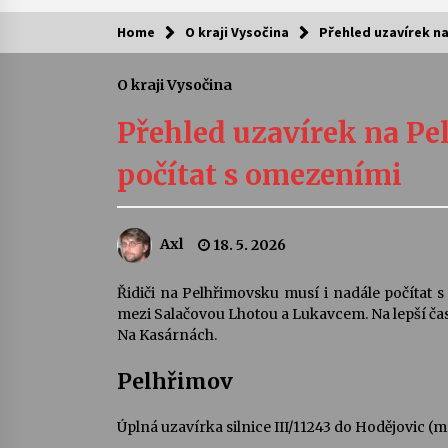
Home
O kraji Vysočina
Přehled uzavírek na
Kam za kulturou?
O kraji Vysočina
Letní koncerty ve Stromovce: Ars
Camerata a Sukuba Ensemble
Přehled uzavírek na Pe
4. 8. 2026
počítat s omezeními
Pozvánka na integrační festival
Quijotova šedesátka: 28. 7.–1. 8.
2026
Axl
18. 5. 2026
28. 7. 2026
Letní koncerty ve Stromovce: Rufu
Řidiči na Pelhřimovsku musí i nadále počítat 
Miller
mezi Salačovou Lhotou a Lukavcem. Na lepší časy
22. 7. 2026
Na Kasárnách.
Pelhřimov
Za kulturou kousek za Humpolec. 
Želivě ožije odkaz Josefa Čapka
13. 7. 2026
Úplná uzavírka silnice III/11243 do Hodějovic (mís