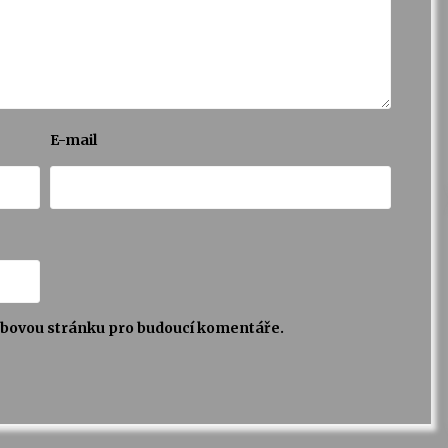
E-mail
webovou stránku pro budoucí komentáře.