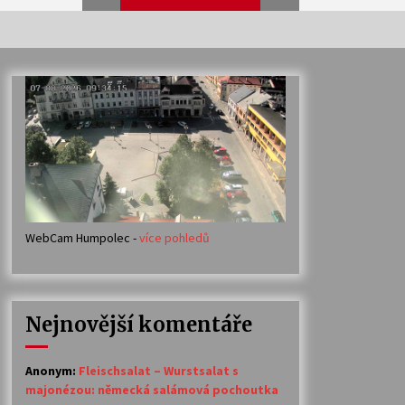
Veselí muzikanti
30. 7. 2026
Votavžatský ploty
23. 7. 2026
WebCam Humpolec -
více pohledů
Ozvěny prázdnin
14. 7. 2026
Nejnovější komentáře
Petr Adamec – Malovaný svět
30. 6. 2026
Anonym
:
Fleischsalat – Wurstsalat s
majonézou: německá salámová pochoutka