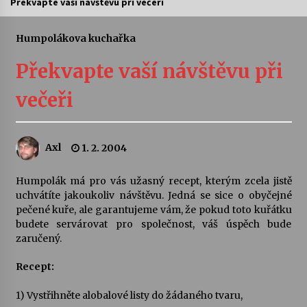
Překvapte vaší návštěvu při večeři
Letní koncerty ve Stromovce: Ars Camerata a
Sukuba Ensemble
Humpolákova kuchařka
4. 8. 2026
Překvapte vaší návštěvu při
Vernisáž výstavy Josefíny Duškové: Stávám se
večeři
kapkou
30. 7. 2026
Axl
1. 2. 2004
Veselí muzikanti
30. 7. 2026
Humpolák má pro vás užasný recept, kterým zcela jistě
uchvátíte jakoukoliv návštěvu. Jedná se sice o obyčejné
pečené kuře, ale garantujeme vám, že pokud toto kuřátku
Pozvánka na integrační festival Quijotova
šedesátka: 28. 7.–1. 8. 2026
budete servárovat pro společnost, váš úspěch bude
28. 7. 2026
zaručený.
Recept:
Letní koncerty ve Stromovce: Kolchoz a
Jenakaši
1) Vystřihněte alobalové listy do žádaného tvaru,
28. 7. 2026