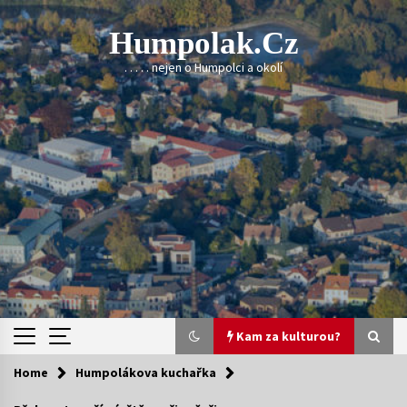
Skip
to
Humpolak.cz
content
. . . . . nejen o Humpolci a okolí
Kam za kulturou?
Home
Humpolákova kuchařka
Kam za kulturou?