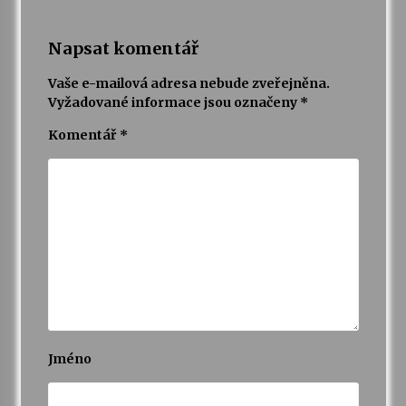
Napsat komentář
Vaše e-mailová adresa nebude zveřejněna.
Vyžadované informace jsou označeny
*
Komentář
*
Jméno