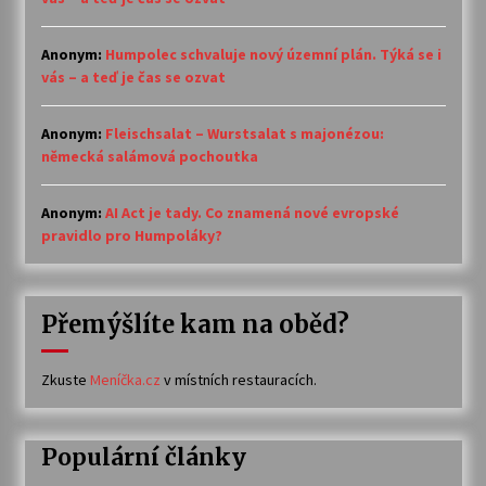
Anonym
:
Humpolec schvaluje nový územní plán. Týká se i
vás – a teď je čas se ozvat
Anonym
:
Fleischsalat – Wurstsalat s majonézou:
německá salámová pochoutka
Anonym
:
AI Act je tady. Co znamená nové evropské
pravidlo pro Humpoláky?
Přemýšlíte kam na oběd?
Zkuste
Meníčka.cz
v místních restauracích.
Populární články