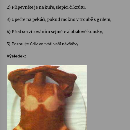
2) Připevněte je na kuře, slepici či krůtu,
Votavžatský ploty
23. 7. 2026
3) Upečte na pekáči, pokud možno v troubě s grilem,
4) Před servírováním sejměte alobalové kousky,
Letní koncerty ve Stromovce: Rufus Miller
5) Pozorujte údiv ve tváři vaší návštěvy…
22. 7. 2026
Výsledek:
Vysočinka
17. 7. 2026
Ozvěny prázdnin
14. 7. 2026
Za kulturou kousek za Humpolec. V Želivě ožije
odkaz Josefa Čapka
13. 7. 2026