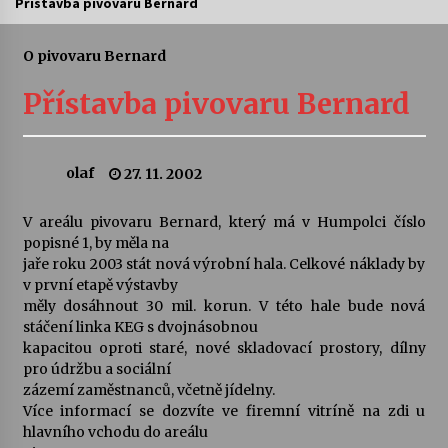
Přístavba pivovaru Bernard
Letní koncerty ve Stromovce: Ars Camerata a
Sukuba Ensemble
O pivovaru Bernard
4. 8. 2026
Přístavba pivovaru Bernard
Vernisáž výstavy Josefíny Duškové: Stávám se
kapkou
30. 7. 2026
olaf
27. 11. 2002
Veselí muzikanti
V areálu pivovaru Bernard, který má v Humpolci číslo
30. 7. 2026
popisné 1, by měla na
jaře roku 2003 stát nová výrobní hala. Celkové náklady by
v první etapě výstavby
měly dosáhnout 30 mil. korun. V této hale bude nová
Pozvánka na integrační festival Quijotova
šedesátka: 28. 7.–1. 8. 2026
stáčení linka KEG s dvojnásobnou
28. 7. 2026
kapacitou oproti staré, nové skladovací prostory, dílny
pro údržbu a sociální
zázemí zaměstnanců, včetně jídelny.
Letní koncerty ve Stromovce: Kolchoz a
Více informací se dozvíte ve firemní vitríně na zdi u
Jenakaši
hlavního vchodu do areálu
28. 7. 2026