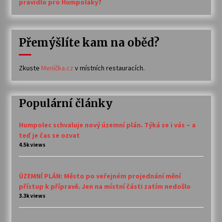
pravidlo pro Humpoláky?
Přemýšlíte kam na oběd?
Zkuste
Meníčka.cz
v místních restauracích.
Populární články
Humpolec schvaluje nový územní plán. Týká se i vás – a
teď je čas se ozvat
4.5k views
ÚZEMNÍ PLÁN: Město po veřejném projednání mění
přístup k přípravě. Jen na místní části zatím nedošlo
3.3k views