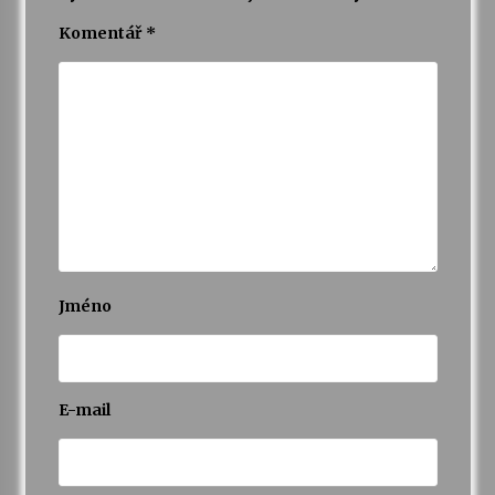
Komentář
*
Varhanní recitál Michala Novenka v Klášteře
Želiv
3. 7. 2026
Petr Adamec – Malovaný svět
30. 6. 2026
Jméno
E-mail