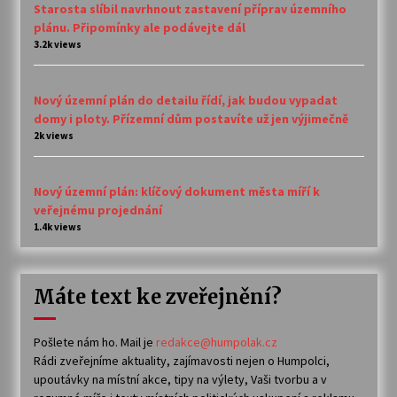
Starosta slíbil navrhnout zastavení příprav územního
plánu. Připomínky ale podávejte dál
3.2k views
Nový územní plán do detailu řídí, jak budou vypadat
domy i ploty. Přízemní dům postavíte už jen výjimečně
2k views
Nový územní plán: klíčový dokument města míří k
veřejnému projednání
1.4k views
Máte text ke zveřejnění?
Pošlete nám ho. Mail je
redakce@humpolak.cz
Rádi zveřejníme aktuality, zajímavosti nejen o Humpolci,
upoutávky na místní akce, tipy na výlety, Vaši tvorbu a v