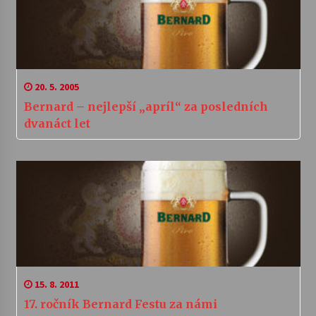
20. 5. 2005
Bernard – nejlepší „apríl“ za posledních
dvanáct let
15. 8. 2011
17. ročník Bernard Festu za námi