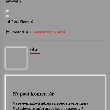
pivovaru.
Votavžatský ploty
23. 7. 2026
Post Views:
0
Posted in
O pivovaru Bernard
Letní koncerty ve Stromovce: Rufus Miller
22. 7. 2026
olaf
Vysočinka
17. 7. 2026
Ozvěny prázdnin
14. 7. 2026
Napsat komentář
Za kulturou kousek za Humpolec. V Želivě ožije
Vaše e-mailová adresa nebude zveřejněna.
odkaz Josefa Čapka
Vyžadované informace jsou označeny
*
13. 7. 2026