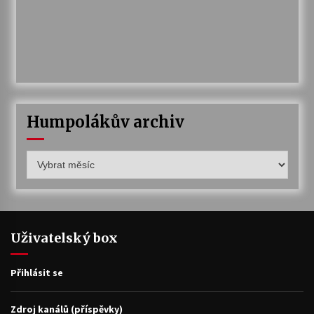
Humpolákův archiv
Humpolákův
archiv
Uživatelský box
Přihlásit se
Zdroj kanálů (příspěvky)