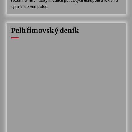
rozumné míře i texty místních politických uskupení a reklamu
týkající se Humpolce.
Pelhřimovský deník