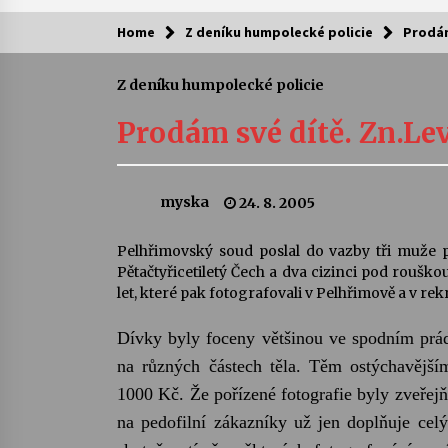
Home
Z deníku humpolecké policie
Prodám
Kam za kulturou?
Z deníku humpolecké policie
Letní koncerty ve Stromovce: Ars
Camerata a Sukuba Ensemble
Prodám své dítě. Zn.Le
4. 8. 2026
Pozvánka na integrační festival
myska
24. 8. 2005
Quijotova šedesátka: 28. 7.–1. 8.
2026
28. 7. 2026
Pelhřimovský soud poslal do vazby tři muže 
Pětačtyřicetiletý Čech a dva cizinci pod roušk
Letní koncerty ve Stromovce: Rufu
let, které pak fotografovali v Pelhřimově a v re
Miller
22. 7. 2026
Dívky byly foceny většinou ve spodním prádl
na různých částech těla. Těm ostýchavějším
Za kulturou kousek za Humpolec. 
1000 Kč. Že pořízené fotografie byly zveřej
Želivě ožije odkaz Josefa Čapka
13. 7. 2026
na pedofilní zákazníky už jen doplňuje cel