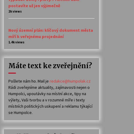
postavíte už jen výjimečně
2k views
Nový územní plán: klíčový dokument města
míří k veřejnému projednání
1.4k views
Máte text ke zveřejnění?
Pošlete nám ho. Mail je
redakce@humpolak.cz
Rádi zveřejníme aktuality, zajímavosti nejen o
Humpolci, upoutávky na místní akce, tipy na
výlety, Vaši tvorbu a v rozumné míře i texty
místních politických uskupení a reklamu týkající
se Humpolce.