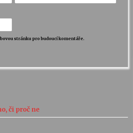
webovou stránku pro budoucí komentáře.
o, či proč ne