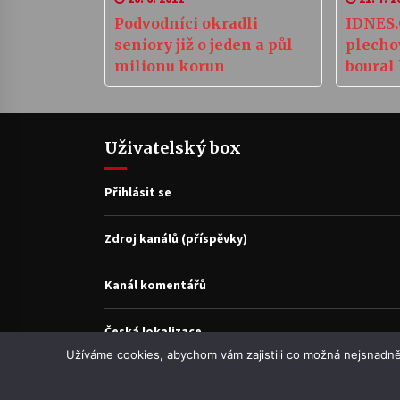
Podvodníci okradli
IDNES.
seniory již o jeden a půl
plecho
milionu korun
boural
kolabo
Uživatelský box
Přihlásit se
Zdroj kanálů (příspěvky)
Kanál komentářů
Česká lokalizace
Užíváme cookies, abychom vám zajistili co možná nejsnadně