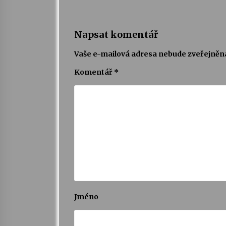
Napsat komentář
Vaše e-mailová adresa nebude zveřejněn
Komentář
*
Jméno