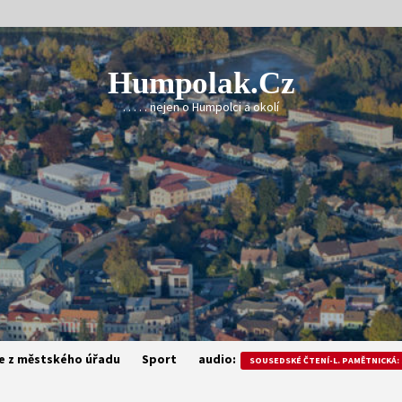
Humpolak.cz
. . . . . nejen o Humpolci a okolí
e z městského úřadu
Sport
audio:
SOUSEDSKÉ ČTENÍ-L. PAMĚTNICKÁ: 