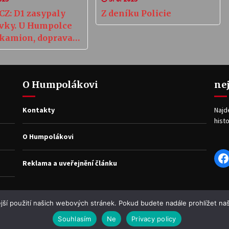
CZ: D1 zasypaly
Z deníku Policie
vky. U Humpolce
 kamion, doprava
vala
O Humpolákovi
ne
Kontakty
Najd
histo
O Humpolákovi
F
Reklama a uveřejnění článku
jší použití našich webových stránek. Pokud budete nadále prohlížet naš
Souhlasím
Ne
Privacy policy