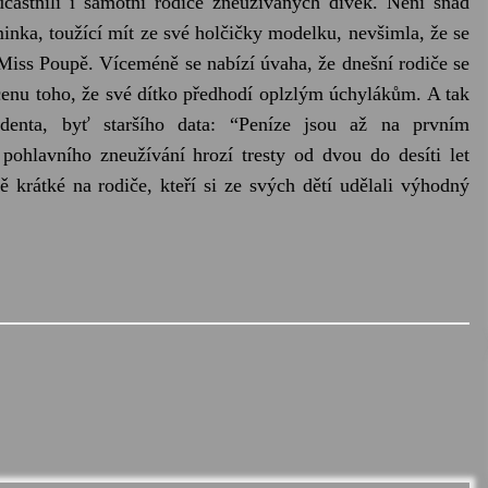
účastnili i samotní rodiče zneužívaných dívek. Není snad
nka, toužící mít ze své holčičky modelku, nevšimla, že se
 Miss Poupě. Víceméně se nabízí úvaha, že dnešní rodiče se
 cenu toho, že své dítko předhodí oplzlým úchylákům. A tak
identa, byť staršího data: “Peníze jsou až na prvním
ohlavního zneužívání hrozí tresty od dvou do desíti let
ě krátké na rodiče, kteří si ze svých dětí udělali výhodný