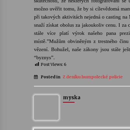
skutečností, že některých fotografování se 
možno uvěřit tomu, že by si cílevědomá mami
při takových aktivitách nejedná o casting na
snaží získat obolus za jakoukoliv cenu. I za
stále více platí výrok našeho pana prez
místě.”
Mužům obviněným z trestného činu p
vězení. Bohužel, naše zákony jsou stále ješt
“byznys”.
Post Views:
6
Posted in
Z deníku humpolecké policie
myska