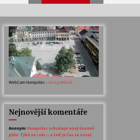
Veselí muzikanti
30. 7. 2026
Votavžatský ploty
23. 7. 2026
WebCam Humpolec -
více pohledů
Ozvěny prázdnin
14. 7. 2026
Nejnovější komentáře
Petr Adamec – Malovaný svět
30. 6. 2026
Anonym
:
Humpolec schvaluje nový územní
plán. Týká se i vás – a teď je čas se ozvat