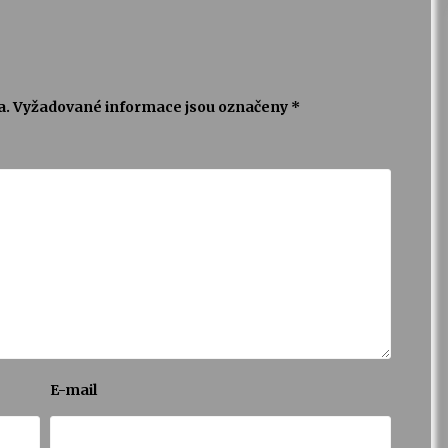
a.
Vyžadované informace jsou označeny
*
E-mail