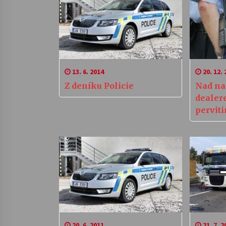
13. 6. 2014
20. 12. 
Z deníku Policie
Nad n
dealer
pervit
spadla
více ne
20. 6. 2011
21. 7. 2