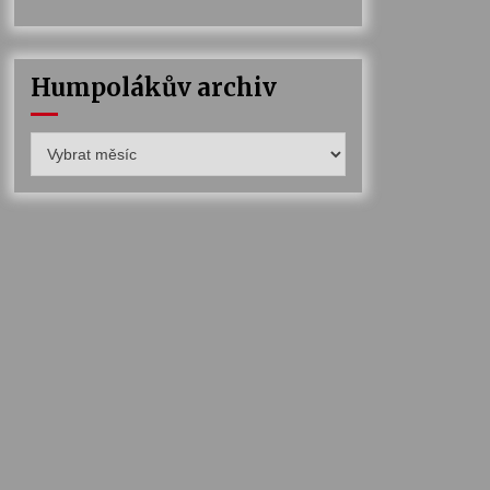
Humpolákův archiv
Humpolákův
archiv