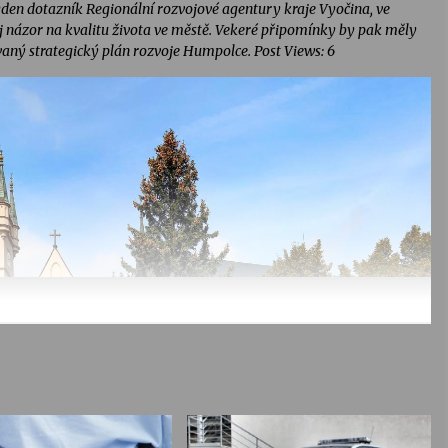
en dotazník Regionální rozvojové agentury kraje Vyočina, ve
 názor na kvalitu života ve městě. Vekeré připomínky by pak měly
aný strategický plán rozvoje Humpolce. Post Views: 6