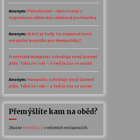
Anonym
:
Fleischsalat – Wurstsalat s
majonézou: německá salámová pochoutka
Anonym
:
AI Act je tady. Co znamená nové
evropské pravidlo pro Humpoláky?
frantisek
:
Humpolec schvaluje nový územní
plán. Týká se i vás – a teď je čas se ozvat
Anonym
:
Humpolec schvaluje nový územní
plán. Týká se i vás – a teď je čas se ozvat
Přemýšlíte kam na oběd?
Zkuste
Meníčka.cz
v místních restauracích.