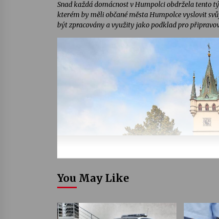
Snad každá domácnost v Humpolci obdržela tento týd
kterém by měli občané města Humpolce vyslovit svůj
být zpracovány a využity jako podklad pro připravov
You May Like