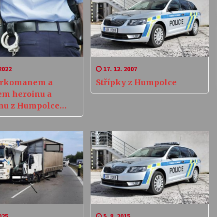
2022
17. 12. 2007
arkomanem a
Střípky z Humpolce
em heroinu a
inu z Humpolce
 klec. Drogy prodal
ž stokrát
025
5. 8. 2015