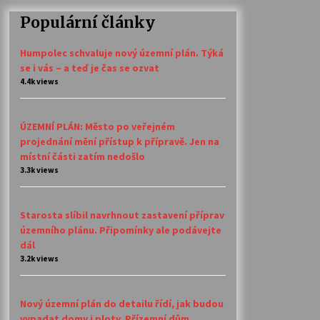
Populární články
Humpolec schvaluje nový územní plán. Týká
se i vás – a teď je čas se ozvat
4.4k views
ÚZEMNÍ PLÁN: Město po veřejném
projednání mění přístup k přípravě. Jen na
místní části zatím nedošlo
3.3k views
Starosta slíbil navrhnout zastavení příprav
územního plánu. Připomínky ale podávejte
dál
3.2k views
Nový územní plán do detailu řídí, jak budou
vypadat domy i ploty. Přízemní dům