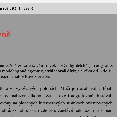
 své dítě. Zn.Levně
Vernisáž výstavy Josefíny Duškové:
Stávám se kapkou
vně
30. 7. 2026
Letní koncerty ve Stromovce:
Kolchoz a Jenakaši
28. 7. 2026
podezřelé ze zneužívání dívek a výroby dětské pornografie.
ou modelingové agentury vyhledávali dívky ve věku od 8 do 15
s
Vysočinka
kreační chatě v Nové Cerekvi.
17. 7. 2026
e a ve vyzývavých polohách. Muži je i osahávali a líbali
 byl nabízen alkohol. Za takové fotografování dostávali
V
Varhanní recitál Michala Novenka v
ňovány na placených internetových stránkách orientovaných
Klášteře Želiv
3. 7. 2026
ý obrázek toho, o co zde šlo. Zůstává pak rozum stát nad