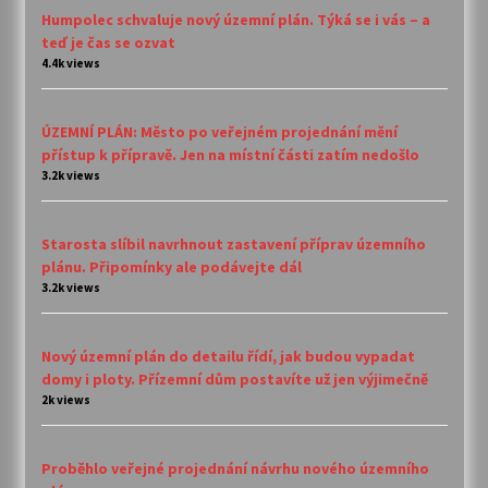
Humpolec schvaluje nový územní plán. Týká se i vás – a
teď je čas se ozvat
4.4k views
ÚZEMNÍ PLÁN: Město po veřejném projednání mění
přístup k přípravě. Jen na místní části zatím nedošlo
3.2k views
Starosta slíbil navrhnout zastavení příprav územního
plánu. Připomínky ale podávejte dál
3.2k views
Nový územní plán do detailu řídí, jak budou vypadat
domy i ploty. Přízemní dům postavíte už jen výjimečně
2k views
Proběhlo veřejné projednání návrhu nového územního