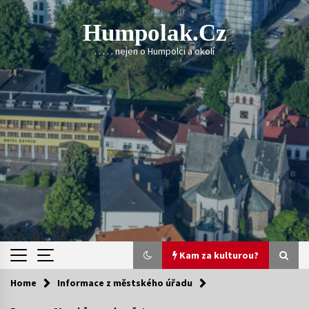
Skip
to
Humpolak.cz
content
. . . . . nejen o Humpolci a okolí
Kam za kulturou?
Home
Informace z městského úřadu
Kam za kulturou?