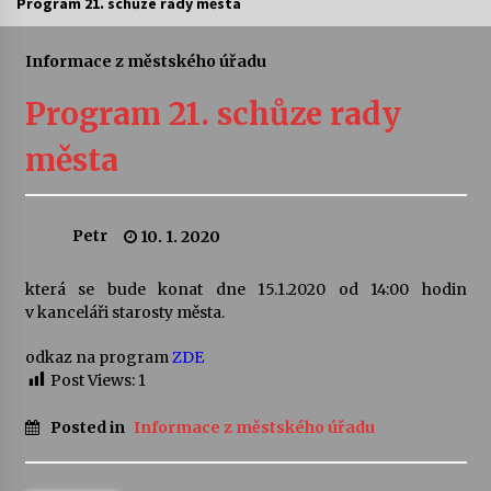
Program 21. schůze rady města
Letní koncerty ve Stromovce: Ars Camerata a
Sukuba Ensemble
Informace z městského úřadu
4. 8. 2026
Program 21. schůze rady
Vernisáž výstavy Josefíny Duškové: Stávám se
města
kapkou
30. 7. 2026
Petr
10. 1. 2020
Veselí muzikanti
30. 7. 2026
která se bude konat dne 15.1.2020 od 14:00 hodin
v kanceláři starosty města.
Pozvánka na integrační festival Quijotova
šedesátka: 28. 7.–1. 8. 2026
odkaz na program
ZDE
28. 7. 2026
Post Views:
1
Posted in
Informace z městského úřadu
Letní koncerty ve Stromovce: Kolchoz a
Jenakaši
28. 7. 2026