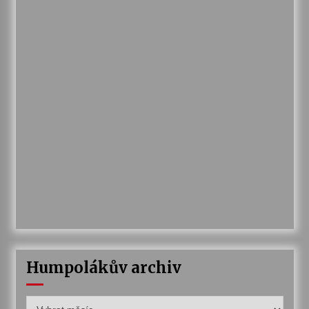
Humpolákův archiv
Humpolákův