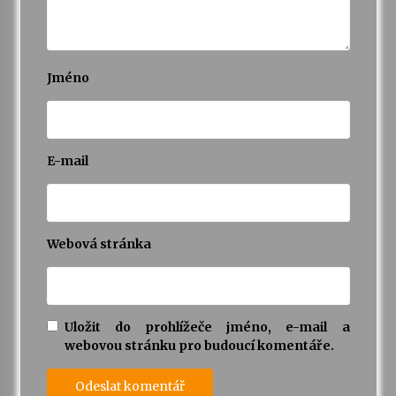
Varhanní recitál Michala Novenka v Klášteře
Želiv
3. 7. 2026
Jméno
Petr Adamec – Malovaný svět
30. 6. 2026
E-mail
Webová stránka
Uložit do prohlížeče jméno, e-mail a
webovou stránku pro budoucí komentáře.