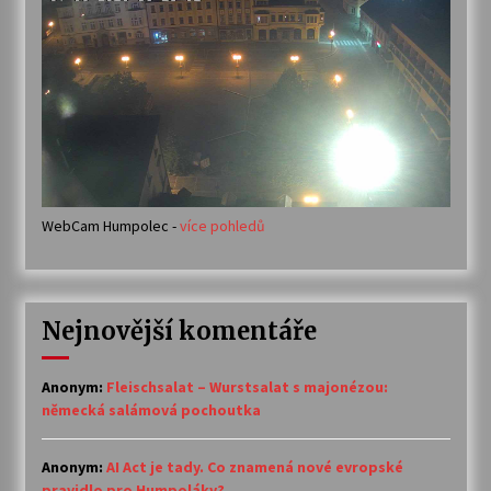
WebCam Humpolec -
více pohledů
Nejnovější komentáře
Anonym
:
Fleischsalat – Wurstsalat s majonézou:
německá salámová pochoutka
Anonym
:
AI Act je tady. Co znamená nové evropské
pravidlo pro Humpoláky?