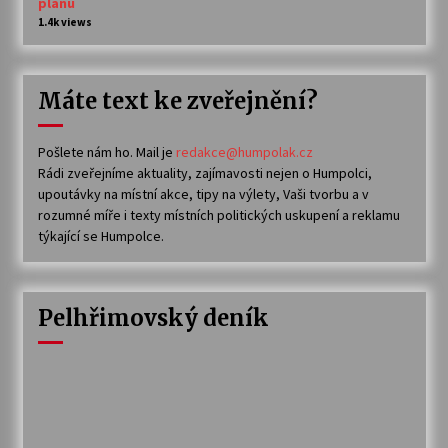
plánu
1.4k views
Máte text ke zveřejnění?
Pošlete nám ho. Mail je
redakce@humpolak.cz
Rádi zveřejníme aktuality, zajímavosti nejen o Humpolci,
upoutávky na místní akce, tipy na výlety, Vaši tvorbu a v
rozumné míře i texty místních politických uskupení a reklamu
týkající se Humpolce.
Pelhřimovský deník