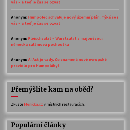
vás – a teď je čas se ozvat
Anonym
:
Humpolec schvaluje nový územní plán. Týká se i
vás – a teď je čas se ozvat
Anonym
:
Fleischsalat – Wurstsalat s majonézou:
německá salámová pochoutka
Anonym
:
AI Act je tady. Co znamená nové evropské
pravidlo pro Humpoláky?
Přemýšlíte kam na oběd?
Zkuste
Meníčka.cz
v místních restauracích.
Populární články