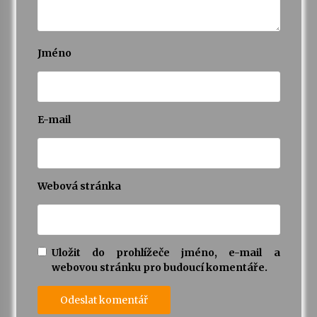
Jméno
E-mail
Webová stránka
Uložit do prohlížeče jméno, e-mail a
webovou stránku pro budoucí komentáře.