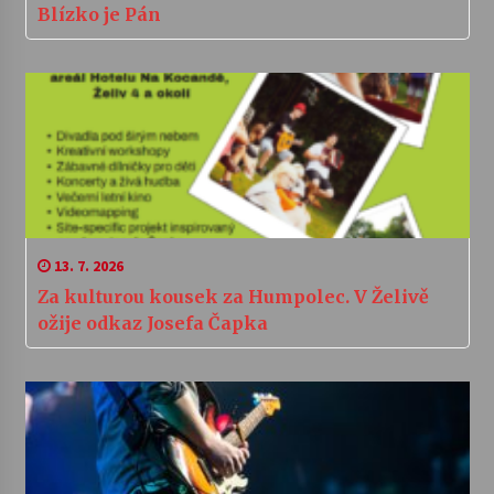
Blízko je Pán
13. 7. 2026
Za kulturou kousek za Humpolec. V Želivě
ožije odkaz Josefa Čapka