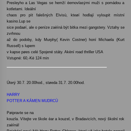
Presleyho a Las Vegas se hemží èernovlasými muži s pomádou a
kotletami. Ideální
chaos pro pìt falešných Elvisù, kteøí hodlají vyloupit místní
kasino.Lup se
sice podaøí, ale o peníze zaèíná být bitka mezi gangstery. Vztahy se
zvrhnou
až do podoby, kdy Murphy( Kevin Costner) honí Michaela (Kurt
Russell) s lupem
v kapse pøes celé Spojené státy. Akèní road thriller USA
Vstupné: 60,-Kè 124 min
Úterý 30.7. 20.00hod., støeda 31.7. 20.00hod.
HARRY
POTTER A KÁMEN MUDRCÙ
Pøipravte se na
kouzla. Vítejte ve škole èar a kouzel, v Bradavicích, nový školní rok
zaèíná!