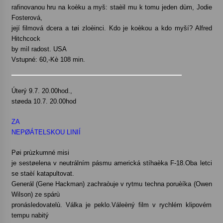
rafinovanou hru na koèku a myš: staèil mu k tomu jeden dùm, Jodie
Fosterová,
Varhanní recitál Michala Novenka v Klášteře
její filmová dcera a tøi zloèinci. Kdo je koèkou a kdo myší? Alfred
Želiv
Hitchcock
3. 7. 2026
by mìl radost. USA
Vstupné: 60,-Kè 108 min.
Petr Adamec – Malovaný svět
30. 6. 2026
Úterý 9.7. 20.00hod.,
støeda 10.7. 20.00hod
ZA
NEPØÁTELSKOU LINIÍ
Pøi prùzkumné misi
je sestøelena v neutrálním pásmu americká stíhaèka F-18.Oba letci
se staèí katapultovat.
Generál (Gene Hackman) zachraòuje v rytmu techna poruèíka (Owen
Wilson) ze spárù
pronásledovatelù. Válka je peklo.Váleèný film v rychlém klipovém
tempu nabitý