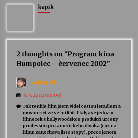
kapik
2 thoughts on “
Program kina
Humpolec – èervenec 2002
”
Axl
napsal:
8. 7. 2002 (00:00)
Tak tenhle film jsem videl cestou letadlem a
musim rict ze se mi libil. I kdyz se jedna o
filmecek s hollywoodskou produkci urceny
predevsim pro americkeho divaka (coz na
filmu zanechava jiste stopy), prece jenom