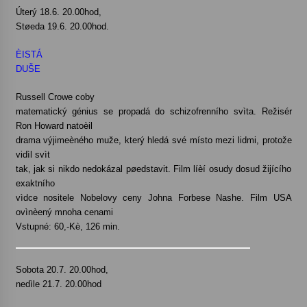
Úterý 18.6. 20.00hod,
Støeda 19.6. 20.00hod.
ÈISTÁ
DUŠE
Russell Crowe coby
matematický génius se propadá do schizofrenního svìta. Režisér
Ron Howard natoèil
drama výjimeèného muže, který hledá své místo mezi lidmi, protože
vidìl svìt
tak, jak si nikdo nedokázal pøedstavit. Film líèí osudy dosud žijícího
exaktního
vìdce nositele Nobelovy ceny Johna Forbese Nashe. Film USA
ovìnèený mnoha cenami
Vstupné: 60,-Kè, 126 min.
Sobota 20.7. 20.00hod,
nedìle 21.7. 20.00hod