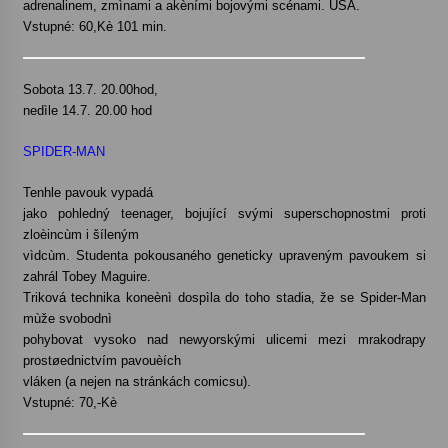
adrenalinem, zmìnami a akèními bojovými scénami. USA.
Vstupné: 60,Kè 101 min.
Sobota 13.7. 20.00hod,
nedìle 14.7. 20.00 hod
SPIDER-MAN
Tenhle pavouk vypadá
jako pohledný teenager, bojující svými superschopnostmi proti
zloèincùm i šíleným
vìdcùm. Studenta pokousaného geneticky upraveným pavoukem si
zahrál Tobey Maguire.
Triková technika koneènì dospìla do toho stadia, že se Spider-Man
mùže svobodnì
pohybovat vysoko nad newyorskými ulicemi mezi mrakodrapy
prostøednictvím pavouèích
vláken (a nejen na stránkách comicsu).
Vstupné: 70,-Kè