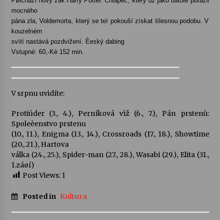
Pøichází nový žák Harry Potter. Chlapec, který už jako batole porazil
mocného
pána zla, Voldemorta, který se teï pokouší získat tìlesnou podobu. V
kouzelném
svìtì nastává pozdvižení. Èeský dabing
Vstupné: 60,-Kè 152 min.
V srpnu uvidíte:
Protiúder (3., 4.), Perníková vìž (6., 7.), Pán prstenù:
Spoleèenstvo prstenu
(10., 11.), Enigma (13., 14.), Crossroads (17., 18.), Showtime
(20., 21.), Hartova
válka (24., 25.), Spider-man (27., 28.), Wasabi (29.), Elita (31.,
1.záøí)
Post Views:
1
Posted in
Kultura