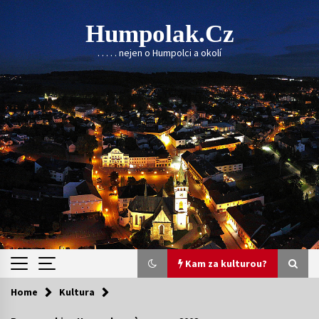
Skip
to
Humpolak.cz
content
. . . . . nejen o Humpolci a okolí
Kam za kulturou?
Home
Kultura
Kam za kulturou?