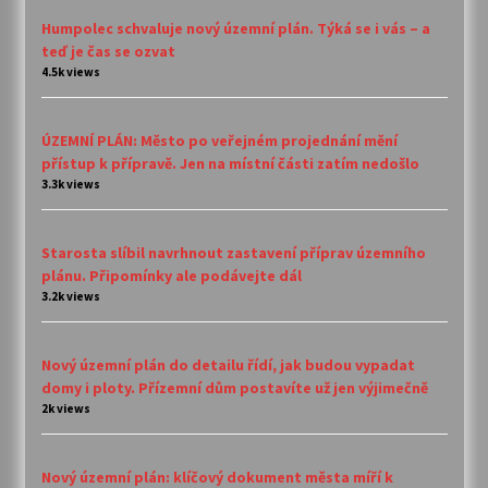
Humpolec schvaluje nový územní plán. Týká se i vás – a
teď je čas se ozvat
4.5k views
ÚZEMNÍ PLÁN: Město po veřejném projednání mění
přístup k přípravě. Jen na místní části zatím nedošlo
3.3k views
Starosta slíbil navrhnout zastavení příprav územního
plánu. Připomínky ale podávejte dál
3.2k views
Nový územní plán do detailu řídí, jak budou vypadat
domy i ploty. Přízemní dům postavíte už jen výjimečně
2k views
Nový územní plán: klíčový dokument města míří k