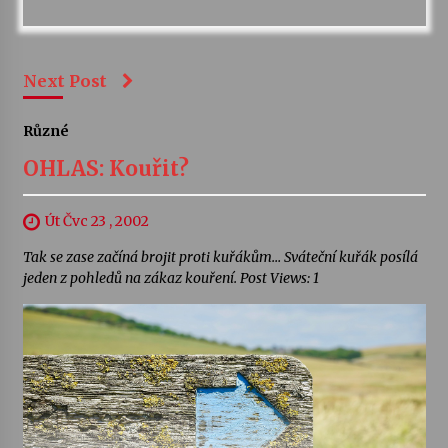
Next Post
Různé
OHLAS: Kouřit?
Út Čvc 23 , 2002
Tak se zase začíná brojit proti kuřákům… Sváteční kuřák posílá
jeden z pohledů na zákaz kouření. Post Views: 1