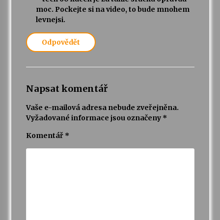
moc. Pockejte si na video, to bude mnohem
levnejsi.
Odpovědět
Napsat komentář
Vaše e-mailová adresa nebude zveřejněna.
Vyžadované informace jsou označeny
*
Komentář
*