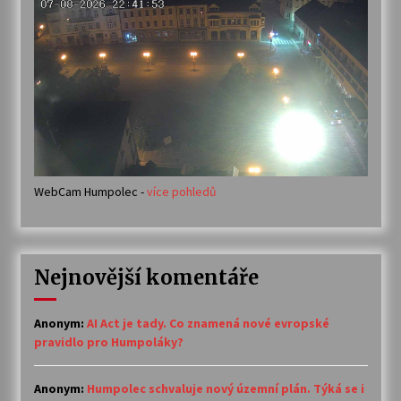
WebCam Humpolec -
více pohledů
Nejnovější komentáře
Anonym
:
AI Act je tady. Co znamená nové evropské
pravidlo pro Humpoláky?
Anonym
:
Humpolec schvaluje nový územní plán. Týká se i