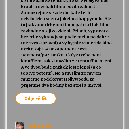
se mi zdalo ze tentokrate se v Hollywoodu
krotili a nechali filmu pocit realnosti.
Samozrejme se zde dockate tech
ocivlhcicich scen a jakehosi happyendu. Ale
to jiz k americkemu filmu patri a i tak film
rozhodne stoji za videni. Pribeh, vyprava a
herecke vykony jsou podle meho na dobre
(neli vyssi urovni) a vy by jste si meli do kina
urcite zajit. A nezapomente vzit
partnera/partnerku. I kdyz treba neni
kinofilem, tak si myslim ze tento film oceni.
A ve dvou bude zazitek jeste lepsi (a co
teprve potom:). No a myslim ze my jen
muzeme podekovat Hollywoodu za
prijemne dve hodiny bez strel a mrtvol.
Odpovědět
Axl
napsal: