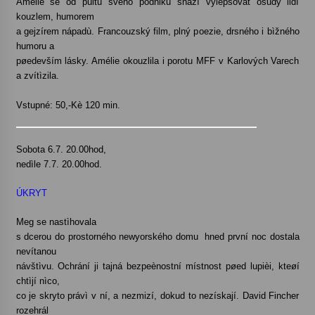
Amélie se od pultu svého podniku snaží vylepšovat osudy lidí
kouzlem, humorem
Votavžatský ploty
a gejzírem nápadù. Francouzský film, plný poezie, drsného i bìžného
23. 7. 2026
humoru a
pøedevším lásky. Amélie okouzlila i porotu MFF v Karlových Varech
a zvítìzila.
Letní koncerty ve Stromovce: Rufus Miller
Vstupné: 50,-Kè 120 min.
22. 7. 2026
Sobota 6.7. 20.00hod,
Vysočinka
nedìle 7.7. 20.00hod.
17. 7. 2026
ÚKRYT
Ozvěny prázdnin
Meg se nastìhovala
14. 7. 2026
s dcerou do prostorného newyorského domu  hned první noc dostala
nevítanou
návštìvu. Ochrání ji tajná bezpeènostní místnost pøed lupièi, kteøí
chtìjí nìco,
Za kulturou kousek za Humpolec. V Želivě ožije
co je skryto právì v ní, a nezmizí, dokud to nezískají. David Fincher
odkaz Josefa Čapka
rozehrál
13. 7. 2026