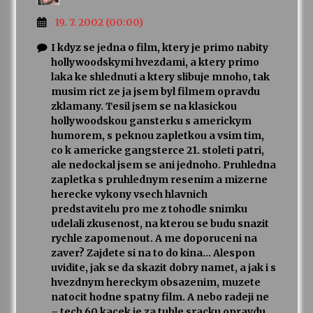
19. 7. 2002 (00:00)
I kdyz se jedna o film, ktery je primo nabity
hollywoodskymi hvezdami, a ktery primo
laka ke shlednuti a ktery slibuje mnoho, tak
musim rict ze ja jsem byl filmem opravdu
zklamany. Tesil jsem se na klasickou
hollywoodskou gansterku s americkym
humorem, s peknou zapletkou a vsim tim,
co k americke gangsterce 21. stoleti patri,
ale nedockal jsem se ani jednoho. Pruhledna
zapletka s pruhlednym resenim a mizerne
herecke vykony vsech hlavnich
predstavitelu pro me z tohodle snimku
udelali zkusenost, na kterou se budu snazit
rychle zapomenout. A me doporuceni na
zaver? Zajdete si na to do kina… Alespon
uvidite, jak se da skazit dobry namet, a jak i s
hvezdnym hereckym obsazenim, muzete
natocit hodne spatny film. A nebo radeji ne
– tech 60 kacek je za tuhle sracku opravdu