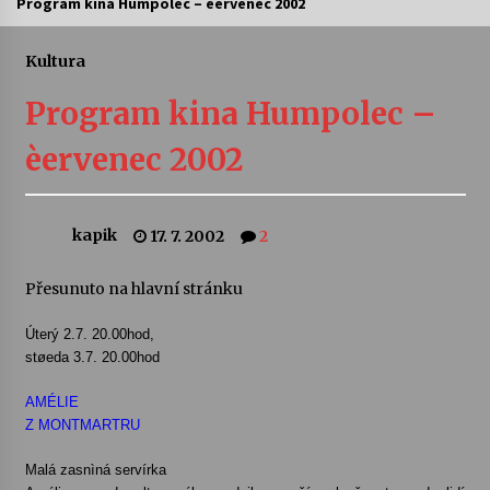
Program kina Humpolec – èervenec 2002
Letní koncerty ve Stromovce: Ars Camerata a
Sukuba Ensemble
Kultura
4. 8. 2026
Program kina Humpolec –
Vernisáž výstavy Josefíny Duškové: Stávám se
èervenec 2002
kapkou
30. 7. 2026
kapik
17. 7. 2002
2
Veselí muzikanti
30. 7. 2026
Přesunuto na hlavní stránku
Úterý 2.7. 20.00hod,
Pozvánka na integrační festival Quijotova
šedesátka: 28. 7.–1. 8. 2026
støeda 3.7. 20.00hod
28. 7. 2026
AMÉLIE
Z MONTMARTRU
Letní koncerty ve Stromovce: Kolchoz a
Jenakaši
Malá zasnìná servírka
28. 7. 2026