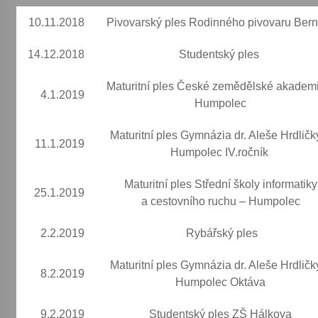
10.11.2018
Pivovarský ples Rodinného pivovaru Ber
Votavžatský ploty
23. 7. 2026
14.12.2018
Studentský ples
Maturitní ples České zemědělské akadem
4.1.2019
Letní koncerty ve Stromovce: Rufus Miller
Humpolec
22. 7. 2026
Maturitní ples Gymnázia dr. Aleše Hrdličk
11.1.2019
Humpolec IV.ročník
Vysočinka
17. 7. 2026
Maturitní ples Střední školy informatiky
25.1.2019
a cestovního ruchu – Humpolec
Ozvěny prázdnin
2.2.2019
Rybářský ples
14. 7. 2026
Maturitní ples Gymnázia dr. Aleše Hrdličk
8.2.2019
Humpolec Oktáva
Za kulturou kousek za Humpolec. V Želivě ožije
odkaz Josefa Čapka
9.2.2019
Studentský ples ZŠ Hálkova
13. 7. 2026