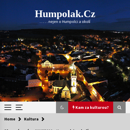
Skip
to
Humpolak.cz
content
. . . . . nejen o Humpolci a okolí
Kam za kulturou?
Home
Kultura
Kam za kulturou?