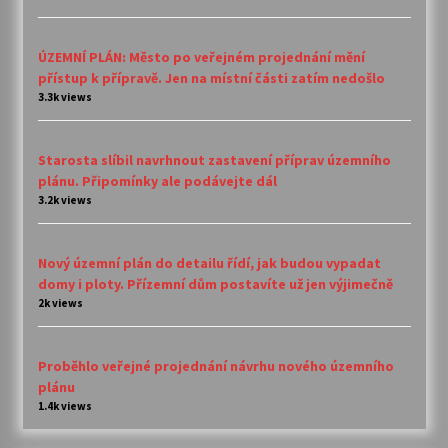
ÚZEMNÍ PLÁN: Město po veřejném projednání mění
přístup k přípravě. Jen na místní části zatím nedošlo
3.3k views
Starosta slíbil navrhnout zastavení příprav územního
plánu. Připomínky ale podávejte dál
3.2k views
Nový územní plán do detailu řídí, jak budou vypadat
domy i ploty. Přízemní dům postavíte už jen výjimečně
2k views
Proběhlo veřejné projednání návrhu nového územního
plánu
1.4k views