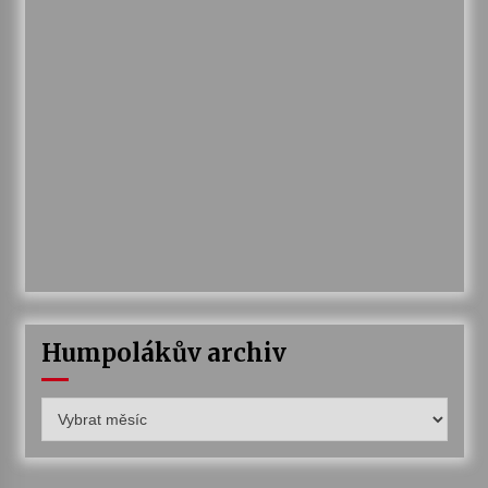
Humpolákův archiv
Humpolákův
archiv