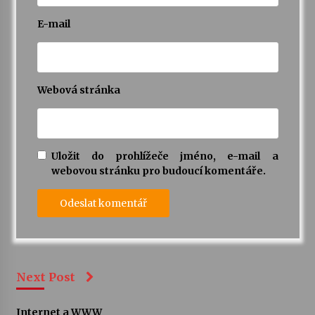
E-mail
Webová stránka
Uložit do prohlížeče jméno, e-mail a
webovou stránku pro budoucí komentáře.
Next Post
Internet a WWW