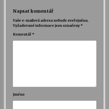
Napsat komentář
Vaše e-mailová adresa nebude zveřejněna.
Vyžadované informace jsou označeny
*
Komentář
*
Jméno