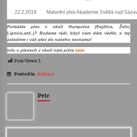
22.2.2019
Maturitní ples Akademie Světlá nad Sáza
Varhanní recitál Michala Novenka v Klášteře
Želiv
3. 7. 2026
Pořádáte ples v okolí Humpolce (Kejžlice, Želiv,
Lipnice,atd..)? Budeme rádi, když nám dáte vědět, a my
zařadíme i váš ples do našeho seznamu!
Petr Adamec – Malovaný svět
30. 6. 2026
info o plesech v okolí nám pište
sem:
Post Views:
1
Posted in
Kultura
Petr