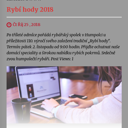
Rybí hody 2018
Čt Říj 25 , 2018
Po tříleté odmlce pořádá rybářský spolek v Humpolci u
příležitosti 110. výročí svého založení tradiční „Rybí hody“.
Termín: pátek 2. listopadu od 9:00 hodin. Přijďte ochutnat naše
domácí speciality a širokou nabídku rybích pokrmů. Srdečně
zvou humpolečtí rybáři. Post Views: 1