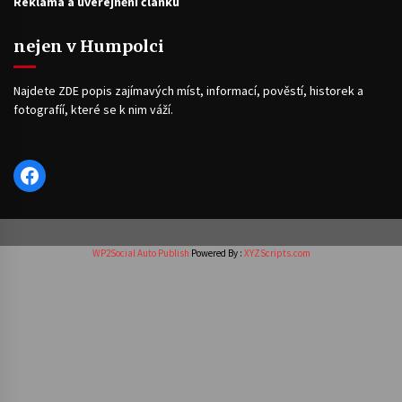
Reklama a uveřejnění článku
nejen v Humpolci
Najdete ZDE popis zajímavých míst, informací, pověstí, historek a
fotografíí, které se k nim váží.
Facebook
WP2Social Auto Publish
Powered By :
XYZScripts.com