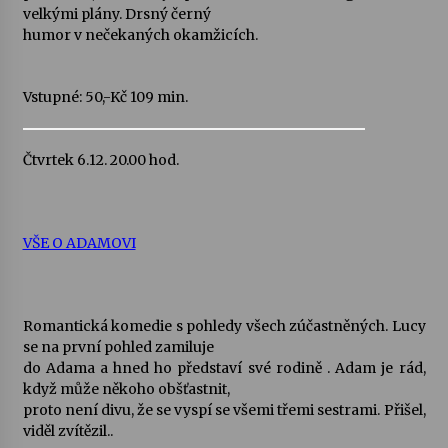
velkými plány. Drsný černý
humor v nečekaných okamžicích.
Varhanní recitál Michala Novenka v Klášteře
Želiv
3. 7. 2026
Vstupné: 50,-Kč 109 min.
Petr Adamec – Malovaný svět
Čtvrtek 6.12. 20.00 hod.
30. 6. 2026
VŠE O ADAMOVI
Romantická komedie s pohledy všech zúčastněných. Lucy
se na první pohled zamiluje
do Adama a hned ho představí své rodině . Adam je rád,
když může někoho obšťastnit,
proto není divu, že se vyspí se všemi třemi sestrami. Přišel,
viděl zvítězil..