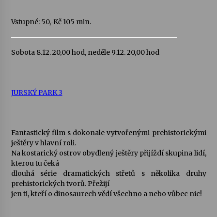
Vstupné: 50,-Kč 105 min.
Sobota 8.12. 20,00 hod, neděle 9.12. 20,00 hod
JURSKÝ PARK 3
Fantastický film s dokonale vytvořenými prehistorickými
ještěry v hlavní roli.
Na kostarický ostrov obydlený ještěry přijíždí skupina lidí,
kterou tu čeká
dlouhá série dramatických střetů s několika druhy
prehistorických tvorů. Přežijí
jen ti, kteří o dinosaurech vědí všechno a nebo vůbec nic!