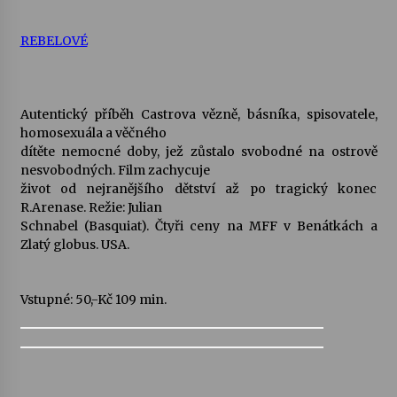
REBELOVÉ
Autentický příběh Castrova vězně, básníka, spisovatele,
homosexuála a věčného
dítěte nemocné doby, jež zůstalo svobodné na ostrově
nesvobodných. Film zachycuje
život od nejranějšího dětství až po tragický konec
R.Arenase. Režie: Julian
Schnabel (Basquiat). Čtyři ceny na MFF v Benátkách a
Zlatý globus. USA.
Vstupné: 50,-Kč 109 min.