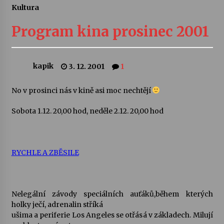
Kultura
Letní koncerty ve Stromovce: Ars Camerata a
Sukuba Ensemble
Program kina prosinec 2001
4. 8. 2026
Vernisáž výstavy Josefíny Duškové: Stávám se
kapik
3. 12. 2001
1
kapkou
30. 7. 2026
No v prosinci nás v kině asi moc nechtějí
Veselí muzikanti
Sobota 1.12. 20,00 hod, neděle 2.12. 20,00 hod
30. 7. 2026
RYCHLE A ZBĚSILE
Pozvánka na integrační festival Quijotova
šedesátka: 28. 7.–1. 8. 2026
28. 7. 2026
Nelegální závody speciálních auťáků,během kterých
Letní koncerty ve Stromovce: Kolchoz a
holky ječí, adrenalin stříká
Jenakaši
ušima a periferie Los Angeles se otřásá v základech. Milují
28. 7. 2026