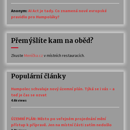
Anonym
:
AI Act je tady. Co znamená nové evropské
pravidlo pro Humpoláky?
Přemýšlíte kam na oběd?
Zkuste
Meníčka.cz
v místních restauracích.
Populární články
Humpolec schvaluje nový územní plán. Týká se i vás – a
teď je čas se ozvat
4.6k views
ÚZEMNÍ PLÁN: Město po veřejném projednání mění
přístup k přípravě. Jen na místní části zatím nedošlo