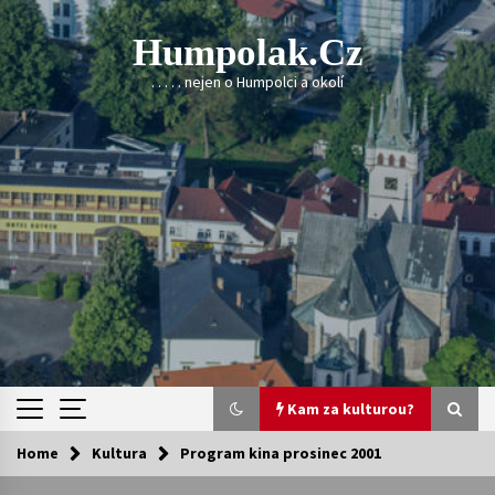
Skip
to
Humpolak.cz
content
. . . . . nejen o Humpolci a okolí
Kam za kulturou?
Home
Kultura
Program kina prosinec 2001
Kam za kulturou?