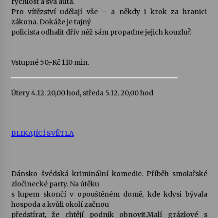
rychlost a svá auta.
Pro vítězství udělají vše – a někdy i krok za hranici
Votavžatský ploty
zákona. Dokáže je tajný
23. 7. 2026
policista odhalit dřív něž sám propadne jejich kouzlu?.
Vstupné 50,-Kč 110 min.
Letní koncerty ve Stromovce: Rufus Miller
22. 7. 2026
Útery 4.12. 20,00 hod, středa 5.12. 20,00 hod
Vysočinka
17. 7. 2026
BLIKAJÍCÍ SVĚTLA
Ozvěny prázdnin
14. 7. 2026
Dánsko-švédská kriminální komedie. Příběh smolařské
zločinecké party. Na útěku
s lupem skončí v opouštěném domě, kde kdysi bývala
Za kulturou kousek za Humpolec. V Želivě ožije
hospoda a kvůli okolí začnou
odkaz Josefa Čapka
předstírat, že chtějí podnik obnovit.Malí grázlové s
13. 7. 2026