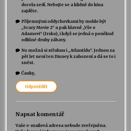
docela sedí. Nebojte se a klidně do kina
zajděte.
Příjemnými oddychovkami by mohlo být
„Scary Movie 2“ a pak hlavně „Vše o
Adamovi“ (Irsko), i když se jedná o poněkud
odlišné druhy zábavy.
No možná si střuhnu i „Atlantídu“. Jednou za
pět let není ten Disney k zahození a dá se to i
snést.
Čauky,
Odpovědět
Napsat komentář
Vaše e-mailová adresa nebude zveřejněna.