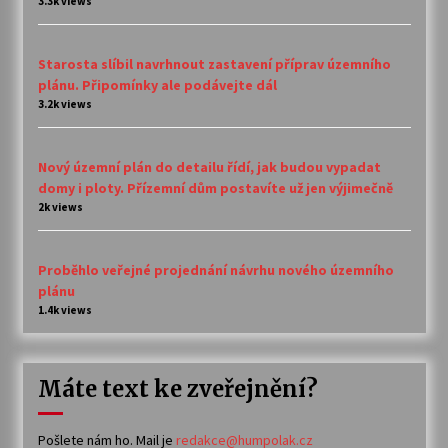
3.3k views
Starosta slíbil navrhnout zastavení příprav územního
plánu. Připomínky ale podávejte dál
3.2k views
Nový územní plán do detailu řídí, jak budou vypadat
domy i ploty. Přízemní dům postavíte už jen výjimečně
2k views
Proběhlo veřejné projednání návrhu nového územního
plánu
1.4k views
Máte text ke zveřejnění?
Pošlete nám ho. Mail je
redakce@humpolak.cz