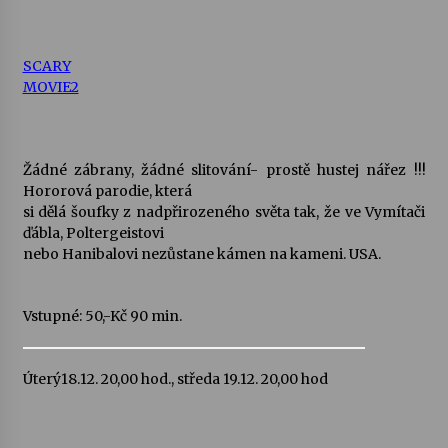
SCARY
MOVIE2
Žádné zábrany, žádné slitování- prostě hustej nářez !!!
Hororová parodie, která
si dělá šoufky z nadpřirozeného světa tak, že ve Vymítači
ďábla, Poltergeistovi
nebo Hanibalovi nezůstane kámen na kameni. USA.
Vstupné: 50,-Kč 90 min.
Úterý18.12. 20,00 hod., středa 19.12. 20,00 hod