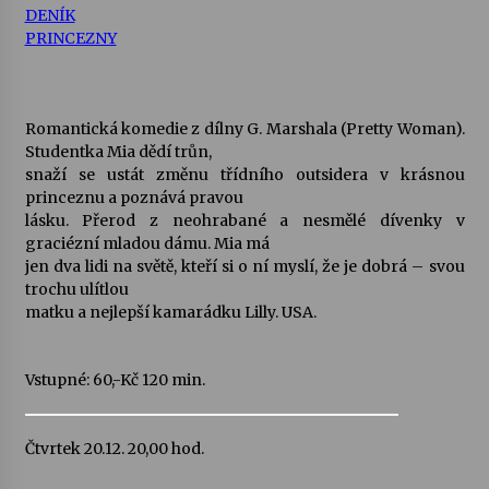
DENÍK
PRINCEZNY
Romantická komedie z dílny G. Marshala (Pretty Woman).
Studentka Mia dědí trůn,
snaží se ustát změnu třídního outsidera v krásnou
princeznu a poznává pravou
lásku. Přerod z neohrabané a nesmělé dívenky v
graciézní mladou dámu. Mia má
jen dva lidi na světě, kteří si o ní myslí, že je dobrá – svou
trochu ulítlou
matku a nejlepší kamarádku Lilly. USA.
Vstupné: 60,-Kč 120 min.
Čtvrtek 20.12. 20,00 hod.