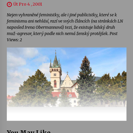
Út Pro 4 , 2001
Nejen vyhraněné feministky, ale i jiné publicistky, které se k
feminismu ani nehlásí, razí ve svých článcích (na stránkách LN
naposled Irena Obermannová) tezi, že existuje lidský druh
muž-agresor, který podle nich nemá ženský protějšek. Post
Views: 2
You May Like