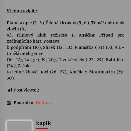
V lednu uvidíte:
Planeta opic (2., 3.), Šílená / krásný (5., 6.), Téměř dokonalý
zločin (8.,
9.), Filmový klub režiséra P. Juráčka: Případ pro
začínajícího kata, Postava
k podpírání (10.), Shrek (12., 13.), Pianistka ( art 15.), A.I. -
Umělá inteligence
(16., 17.), Large ( 19., 20.), Divoké včely ( 22., 23.), Babí léto
(24.), Začalo
to jedné žhavé noci (26., 27.), Amélie z Montmartru (29.,
30.).
Post Views:
2
Posted in
Kultura
kapik