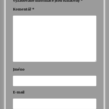
Vyžadované informace jsou označeny
*
Komentář
*
Jméno
E-mail