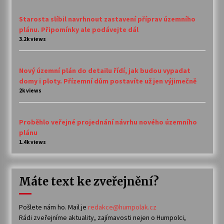
Starosta slíbil navrhnout zastavení příprav územního
plánu. Připomínky ale podávejte dál
3.2k views
Nový územní plán do detailu řídí, jak budou vypadat
domy i ploty. Přízemní dům postavíte už jen výjimečně
2k views
Proběhlo veřejné projednání návrhu nového územního
plánu
1.4k views
Máte text ke zveřejnění?
Pošlete nám ho. Mail je
redakce@humpolak.cz
Rádi zveřejníme aktuality, zajímavosti nejen o Humpolci,