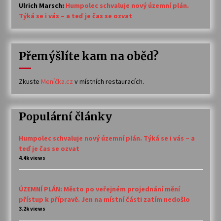
Ulrich Marsch
:
Humpolec schvaluje nový územní plán.
Týká se i vás – a teď je čas se ozvat
Přemýšlíte kam na oběd?
Zkuste
Meníčka.cz
v místních restauracích.
Populární články
Humpolec schvaluje nový územní plán. Týká se i vás – a
teď je čas se ozvat
4.4k views
ÚZEMNÍ PLÁN: Město po veřejném projednání mění
přístup k přípravě. Jen na místní části zatím nedošlo
3.2k views