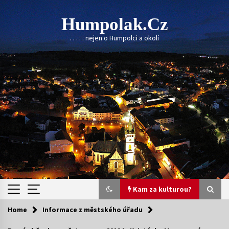
Skip
to
Humpolak.cz
content
. . . . . nejen o Humpolci a okolí
Kam za kulturou?
Home
Informace z městského úřadu
Kam za kulturou?