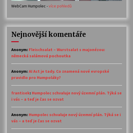
WebCam Humpolec -
více pohledů
Nejnovější komentáře
Anonym
:
Fleischsalat – Wurstsalat s majonézou:
německá salámová pochoutka
Anonym
:
AI Act je tady. Co znamená nové evropské
pravidlo pro Humpoláky?
frantisek
:
Humpolec schvaluje nový územní plán. Týká se
i vás – a teď je čas se ozvat
Anonym
:
Humpolec schvaluje nový územní plán. Týká se i
vás – a teď je čas se ozvat