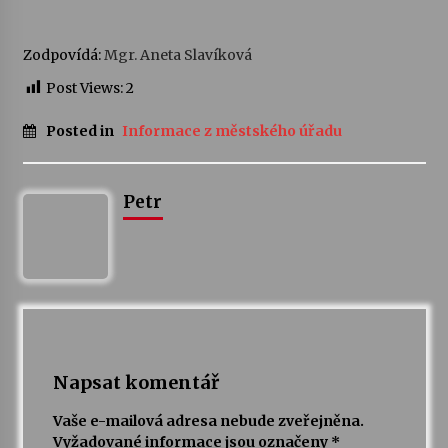
Varhanní recitál Michala Novenka v Klášteře
Zodpovídá:
Mgr. Aneta Slavíková
Želiv
3. 7. 2026
Post Views:
2
Posted in
Informace z městského úřadu
Petr Adamec – Malovaný svět
30. 6. 2026
Petr
Napsat komentář
Vaše e-mailová adresa nebude zveřejněna.
Vyžadované informace jsou označeny
*