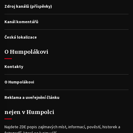
Zdroj kanálů (příspěvky)
Kanál komentářů
Česká lokalizace
O Humpolákovi
Kontakty
O Humpolákovi
Reklama a uveřejnění článku
nejen v Humpolci
Najdete ZDE popis zajímavých míst, informací, pověstí, historek a
fotografíí, které se k nim váží.