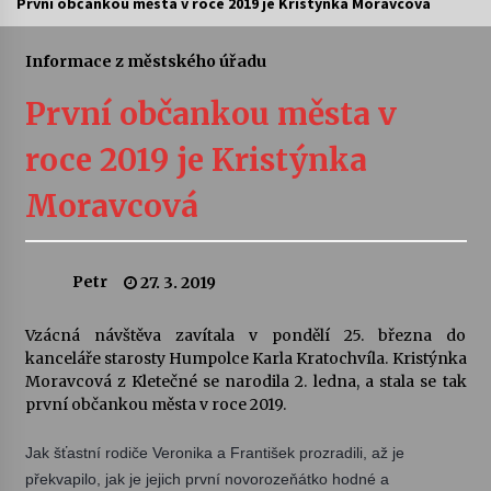
První občankou města v roce 2019 je Kristýnka Moravcová
Letní koncerty ve Stromovce: Ars Camerata a
Sukuba Ensemble
Informace z městského úřadu
4. 8. 2026
První občankou města v
Vernisáž výstavy Josefíny Duškové: Stávám se
roce 2019 je Kristýnka
kapkou
30. 7. 2026
Moravcová
Veselí muzikanti
30. 7. 2026
Petr
27. 3. 2019
Vzácná návštěva zavítala v pondělí 25. března do
Pozvánka na integrační festival Quijotova
šedesátka: 28. 7.–1. 8. 2026
kanceláře starosty Humpolce Karla Kratochvíla. Kristýnka
28. 7. 2026
Moravcová z Kletečné se narodila 2. ledna, a stala se tak
první občankou města v roce 2019.
Letní koncerty ve Stromovce: Kolchoz a
Jak šťastní rodiče Veronika a František prozradili, až je
Jenakaši
28. 7. 2026
překvapilo, jak je jejich první novorozeňátko hodné a