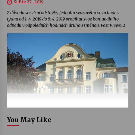
St Bře 27 , 2019
Z důvodu servisní odstávky jednoho svozového vozu bude v
týdnu od 1. 4. 2019 do 5. 4. 2019 probíhat svoz komunálního
odpadu v odpoledních hodinách druhou směnou. Post Views: 2
You May Like