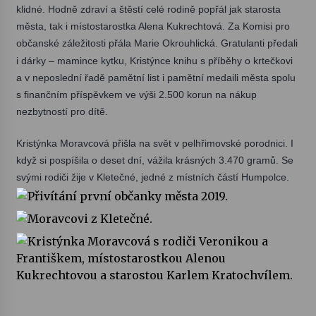
klidné.
Hodně zdraví a štěstí celé rodině popřál jak starosta
města, tak i místostarostka Alena Kukrechtová. Za Komisi pro
Votavžatský ploty
občanské záležitosti přála Marie Okrouhlická.
Gratulanti předali
23. 7. 2026
i dárky – mamince kytku, Kristýnce knihu s příběhy o krtečkovi
a v neposlední řadě pamětní list i pamětní medaili města spolu
Letní koncerty ve Stromovce: Rufus Miller
s finančním příspěvkem ve výši 2.500 korun na nákup
22. 7. 2026
nezbytností pro dítě.
Kristýnka Moravcová přišla na svět v pelhřimovské porodnici. I
Vysočinka
když si pospíšila o deset dní, vážila krásných 3.470 gramů. Se
17. 7. 2026
svými rodiči žije v Kletečné, jedné z místních částí Humpolce.
Ozvěny prázdnin
14. 7. 2026
Za kulturou kousek za Humpolec. V Želivě ožije
odkaz Josefa Čapka
13. 7. 2026