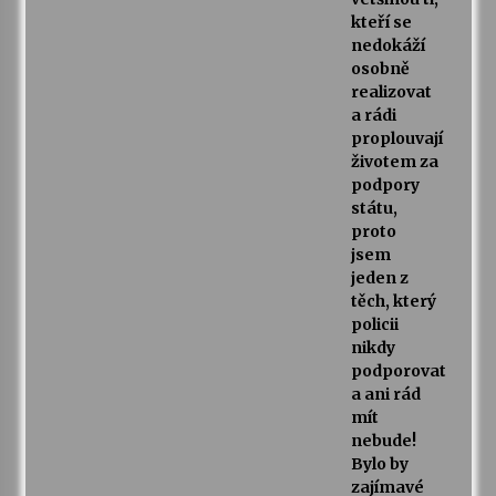
kteří se
nedokáží
osobně
realizovat
a rádi
proplouvají
životem za
podpory
státu,
proto
jsem
jeden z
těch, který
policii
nikdy
podporovat
a ani rád
mít
nebude!
Bylo by
zajímavé