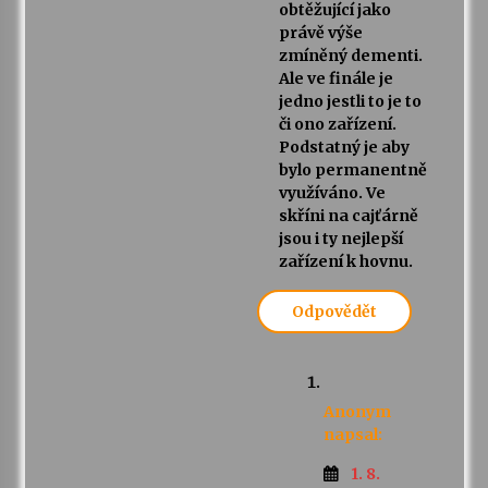
obtěžující jako
právě výše
zmíněný dementi.
Ale ve finále je
jedno jestli to je to
či ono zařízení.
Podstatný je aby
bylo permanentně
využíváno. Ve
skříni na cajťárně
jsou i ty nejlepší
zařízení k hovnu.
Odpovědět
Anonym
napsal:
1. 8.