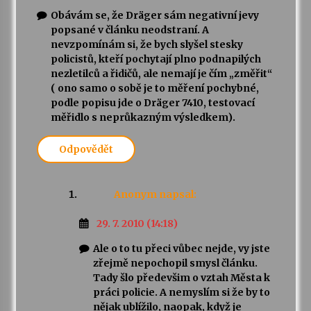
Obávám se, že Dräger sám negativní jevy
popsané v článku neodstraní. A
nevzpomínám si, že bych slyšel stesky
policistů, kteří pochytají plno podnapilých
nezletilců a řidičů, ale nemají je čím „změřit“
( ono samo o sobě je to měření pochybné,
podle popisu jde o Dräger 7410, testovací
měřidlo s neprůkazným výsledkem).
Odpovědět
Anonym
napsal:
29. 7. 2010 (14:18)
Ale o to tu přeci vůbec nejde, vy jste
zřejmě nepochopil smysl článku.
Tady šlo předevšim o vztah Města k
práci policie. A nemyslím si že by to
nějak ublížilo, naopak, když je