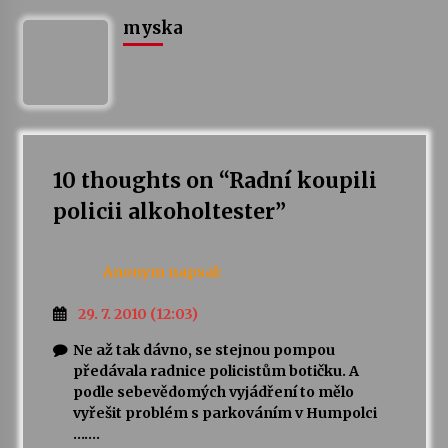
myska
10 thoughts on “
Radní koupili
policii alkoholtester
”
Anonym
napsal:
29. 7. 2010 (12:03)
Ne až tak dávno, se stejnou pompou
předávala radnice policistům botičku. A
podle sebevědomých vyjádření to mělo
vyřešit problém s parkováním v Humpolci
…….