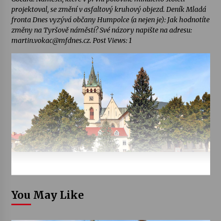
projektoval, se změní v asfaltový kruhový objezd. Deník Mladá
fronta Dnes vyzývá občany Humpolce (a nejen je): Jak hodnotíte
změny na Tyršově náměstí? Své názory napište na adresu:
martin.vokac@mfdnes.cz. Post Views: 1
You May Like