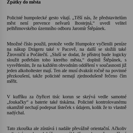
Zpátky do města
Votavžatský ploty
Policisté humpolecké gesto vítají. „Těší nás, že představitelům
23. 7. 2026
měst není prevence nešvarů lhostejná,“ uvedl velitel
pelhřimovského územního odboru Jaromír Štěpánek.
Letní koncerty ve Stromovce: Rufus Miller
Množné číslo použil, protože vedle Humpolce vyčlenili peníze
22. 7. 2026
na nákup Drägeru také v Pacově, na další se složili také
Žirovničtí a Počátečtí. „Sluší se dodat, že přístroj bude logicky
sloužit potřebám toho kterého města,“ doplnil Štěpánek, s
vysvětlením, že na každém obvodním oddělení v současnosti již
Vysočinka
jeden alkoholtester mají. Ten ale musí dvakrát ročně na povinné
17. 7. 2026
přezkoušení, takže policisté nemají zjednodušeně řečeno čím
měřit.
Ozvěny prázdnin
V kufříku za čtyřicet tisíc korun se skrývá vedle samotné
14. 7. 2026
„foukačky“ a baterie také tiskárna. Policisté kontrolovanému
okamžitě nechají podepsat lísteček s údajem, kolik že to vlastně
nadýchal.
Za kulturou kousek za Humpolec. V Želivě ožije
odkaz Josefa Čapka
Tato zkouška ale zůstává i nadále převážně orientační. Ačkoliv
13. 7. 2026