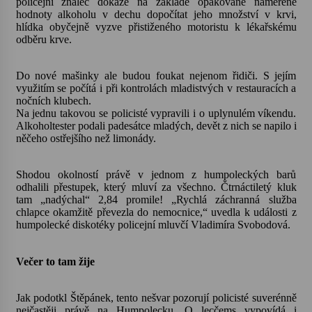
policejní znalec dokáže na základě opakovaně naměřené
hodnoty alkoholu v dechu dopočítat jeho množství v krvi,
hlídka obyčejně vyzve přistiženého motoristu k lékařskému
Varhanní recitál Michala Novenka v Klášteře
odběru krve.
Želiv
3. 7. 2026
Do nové mašinky ale budou foukat nejenom řidiči. S jejím
využitím se počítá i při kontrolách mladistvých v restauracích a
Petr Adamec – Malovaný svět
nočních klubech.
30. 6. 2026
Na jednu takovou se policisté vypravili i o uplynulém víkendu.
Alkoholtester podali padesátce mladých, devět z nich se napilo i
něčeho ostřejšího než limonády.
Shodou okolností právě v jednom z humpoleckých barů
odhalili přestupek, který mluví za všechno. Čtrnáctiletý kluk
tam „nadýchal“ 2,84 promile! „Rychlá záchranná služba
chlapce okamžitě převezla do nemocnice,“ uvedla k události z
humpolecké diskotéky policejní mluvčí Vladimíra Svobodová.
Večer to tam žije
Jak podotkl Štěpánek, tento nešvar pozorují policisté suverénně
nejčastěji právě na Humpolecku. O lecčems vypovídá i