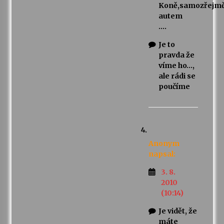
Koně,samozřejm
autem
….
Je to
pravda že
víme ho…,
ale rádi se
poučíme
Anonym
napsal:
3. 8.
2010
(10:14)
Je vidět, že
máte