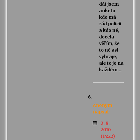
dát jsem
anketu
kdo má
rád policii
a kdo né,
docela
věřím, že
to né asi
vyhraje,
ale to je na
každém….
Anonym
napsal:
3. 8.
2010
(14:22)