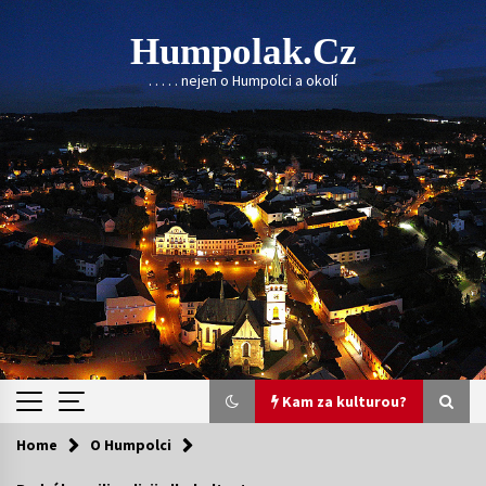
Skip
to
Humpolak.cz
content
. . . . . nejen o Humpolci a okolí
Kam za kulturou?
Home
O Humpolci
Kam za kulturou?