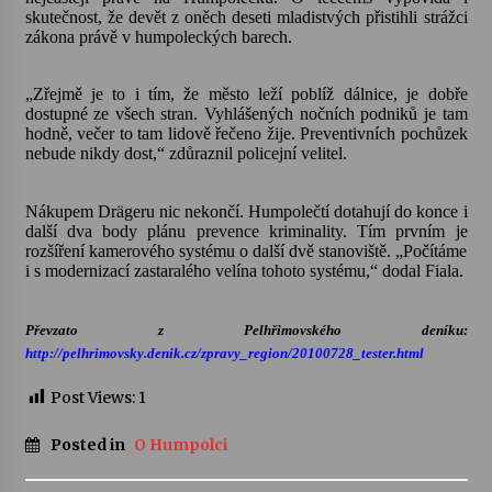
skutečnost, že devět z oněch deseti mladistvých přistihli strážci
zákona právě v humpoleckých barech.
„Zřejmě je to i tím, že město leží poblíž dálnice, je dobře
dostupné ze všech stran. Vyhlášených nočních podniků je tam
hodně, večer to tam lidově řečeno žije. Preventivních pochůzek
nebude nikdy dost,“ zdůraznil policejní velitel.
Nákupem Drägeru nic nekončí. Humpolečtí dotahují do konce i
další dva body plánu prevence kriminality. Tím prvním je
rozšíření kamerového systému o další dvě stanoviště. „Počítáme
i s modernizací zastaralého velína tohoto systému,“ dodal Fiala.
Převzato z Pelhřimovského deníku:
http://pelhrimovsky.denik.cz/zpravy_region/20100728_tester.html
Post Views:
1
Posted in
O Humpolci