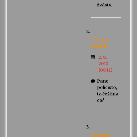
žvásty.
Anonym
napsal:
2. 8.
2010
(08:11)
Pane
policisto,
ta čeština
co?
Anonym