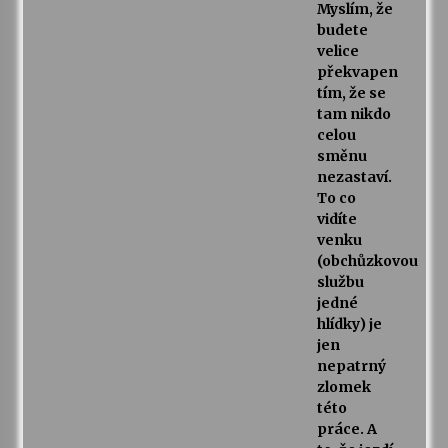
Myslím, že
budete
velice
překvapen
tím, že se
tam nikdo
celou
směnu
nezastaví.
To co
vidíte
venku
(obchůzkovou
službu
jedné
hlídky) je
jen
nepatrný
zlomek
této
práce. A