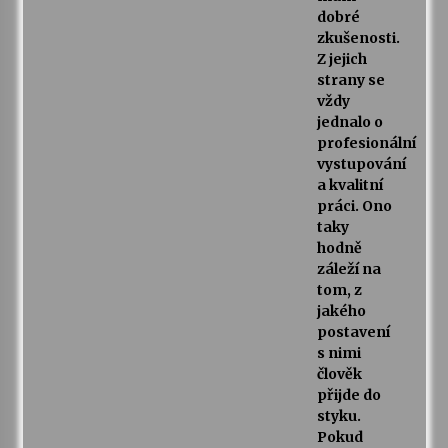
dobré
zkušenosti.
Z jejich
strany se
vždy
jednalo o
profesionální
vystupování
a kvalitní
práci. Ono
taky
hodně
záleží na
tom, z
jakého
postavení
s nimi
člověk
přijde do
styku.
Pokud