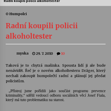
Radní koupili policii alkoholtester
Letní koncerty ve Stromovce: Ars Camerata a
Sukuba Ensemble
O Humpolci
4. 8. 2026
Radní koupili policii
Vernisáž výstavy Josefíny Duškové: Stávám se
alkoholtester
kapkou
30. 7. 2026
myska
29. 7. 2010
10
Veselí muzikanti
30. 7. 2026
Taková je to chytrá mašinka. Spousta lidí ji ale bude
nenávidět. Řeč je o novém alkoholtesteru Dräger, který
nechali zakoupit humpolečtí radní a plánují jej předat
Pozvánka na integrační festival Quijotova
šedesátka: 28. 7.–1. 8. 2026
policistům.
28. 7. 2026
„Přístroj jsme pořídili jako součást programu prevence
kriminality,“ sdělil vedoucí odboru sociálních věcí Josef Fiala,
Letní koncerty ve Stromovce: Kolchoz a
který má tuto problematiku na starost.
Jenakaši
28. 7. 2026