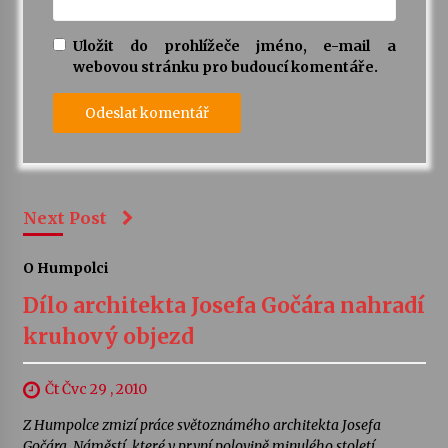
Uložit do prohlížeče jméno, e-mail a
webovou stránku pro budoucí komentáře.
Next Post
O Humpolci
Dílo architekta Josefa Gočára nahradí
kruhový objezd
Čt Čvc 29 , 2010
Z Humpolce zmizí práce světoznámého architekta Josefa
Gočára. Náměstí, které v první polovině minulého století