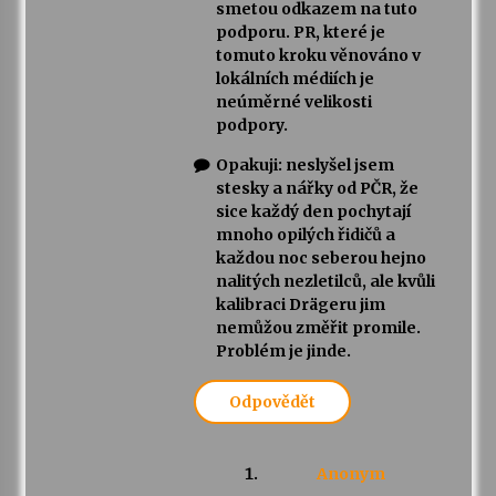
smetou odkazem na tuto
podporu. PR, které je
tomuto kroku věnováno v
lokálních médiích je
neúměrné velikosti
podpory.
Opakuji: neslyšel jsem
stesky a nářky od PČR, že
sice každý den pochytají
mnoho opilých řidičů a
každou noc seberou hejno
nalitých nezletilců, ale kvůli
kalibraci Drägeru jim
nemůžou změřit promile.
Problém je jinde.
Odpovědět
Anonym