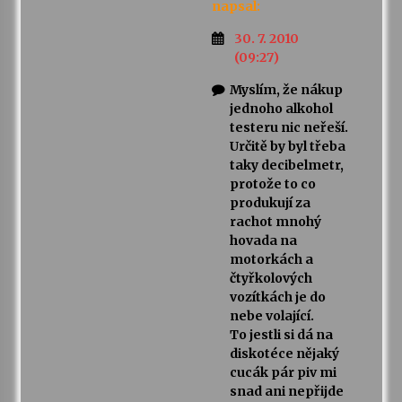
napsal:
30. 7. 2010
(09:27)
Myslím, že nákup
jednoho alkohol
testeru nic neřeší.
Určitě by byl třeba
taky decibelmetr,
protože to co
produkují za
rachot mnohý
hovada na
motorkách a
čtyřkolových
vozítkách je do
nebe volající.
To jestli si dá na
diskotéce nějaký
cucák pár piv mi
snad ani nepřijde