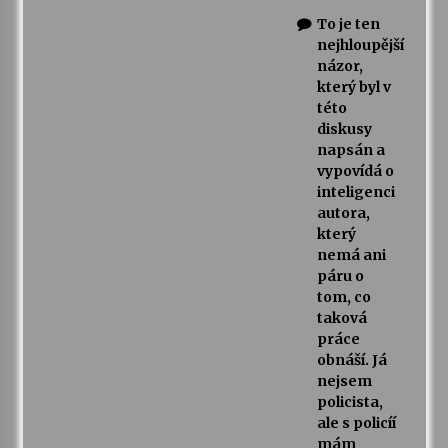
To je ten
nejhloupější
názor,
který byl v
této
diskusy
napsán a
vypovídá o
inteligenci
autora,
který
nemá ani
páru o
tom, co
taková
práce
obnáší. Já
nejsem
policista,
ale s policíí
mám