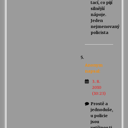
tací, co pijí
silnější
nápoje.
Jeden
nejmenovaný
policista
Anonym
napsal:
3. 8.
2010
(10:23)
Prostě a
jednoduše,
u policie
jsou
vetšinou ti,