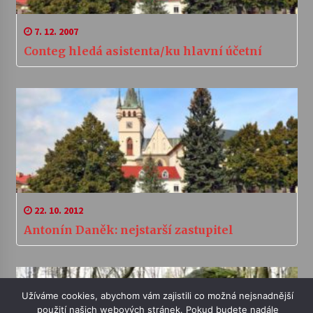
7. 12. 2007
Conteg hledá asistenta/ku hlavní účetní
22. 10. 2012
Antonín Daněk: nejstarší zastupitel
Užíváme cookies, abychom vám zajistili co možná nejsnadnější
použití našich webových stránek. Pokud budete nadále