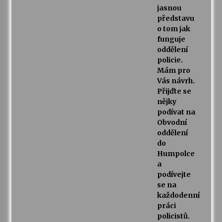
jasnou
představu
o tom jak
funguje
oddělení
policie.
Mám pro
Vás návrh.
Přijďte se
nějky
podívat na
Obvodní
oddělení
do
Humpolce
a
podívejte
se na
každodenní
práci
policistů.