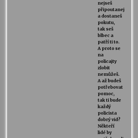
nejseš
připoutanej
a dostaneš
pokutu,
tak seš
blbec a
patří ti to.
A proto se
na
policajty
zlobit
nemůžeš.
A až budeš
potřebovat
pomoc,
tak ti bude
každý
policista
dobrý vid?
Někteří
lidé by