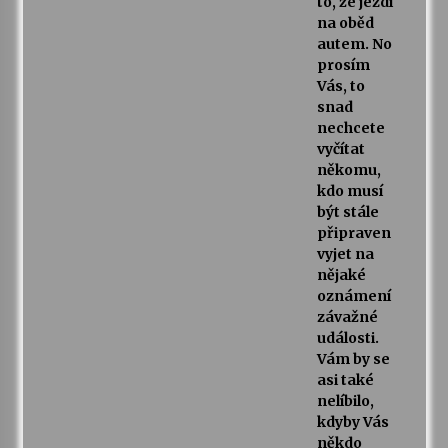
to, že jezdí
na oběd
autem. No
prosím
Vás, to
snad
nechcete
vyčítat
někomu,
kdo musí
být stále
připraven
vyjet na
nějaké
oznámení
závažné
události.
Vám by se
asi také
nelíbilo,
kdyby Vás
někdo