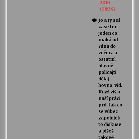
2010
(08:39)
Jo a ty seš
zase ten
jeden co
maká od
rána do
večera a
ostatní,
hlavně
policajti,
dělaj
hovno, vid.
Když víš o
naší práci
prd, tak co
se vůbec
zapojuješ
to diskuse
a píšeš
takové