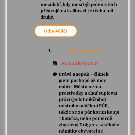
mezidobí, kdy musí být jeden z těch
přístrojů na kalibraci, je třeba mít
druhý.
Odpovědět
Anonym
napsal:
30. 7. 2010 (07:02)
Právě naopak – článek
jsem pochopil až moc
dobře. Město nemá
prostředky a chuť suplovat
práci (polofunkčního)
místního oddělení PČR,
takže se za pár korun koupí
1 botička, nebo poměrně
zbytečný Dräger a jakékoliv
námitky obyvatel se