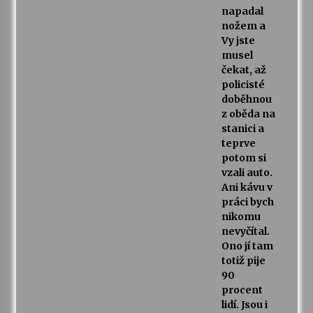
napadal
nožem a
Vy jste
musel
čekat, až
policisté
doběhnou
z oběda na
stanici a
teprve
potom si
vzali auto.
Ani kávu v
práci bych
nikomu
nevyčítal.
Ono jí tam
totiž pije
90
procent
lidí. Jsou i