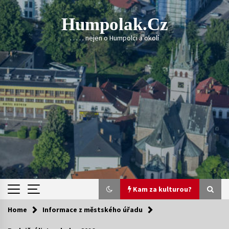
Skip
to
Humpolak.cz
content
. . . . . nejen o Humpolci a okolí
Kam za kulturou?
Home
Informace z městského úřadu
Kam za kulturou?