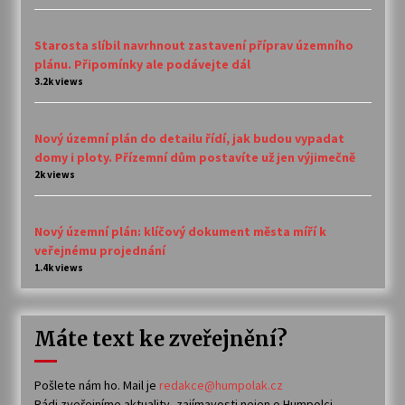
Starosta slíbil navrhnout zastavení příprav územního
plánu. Připomínky ale podávejte dál
3.2k views
Nový územní plán do detailu řídí, jak budou vypadat
domy i ploty. Přízemní dům postavíte už jen výjimečně
2k views
Nový územní plán: klíčový dokument města míří k
veřejnému projednání
1.4k views
Máte text ke zveřejnění?
Pošlete nám ho. Mail je
redakce@humpolak.cz
Rádi zveřejníme aktuality, zajímavosti nejen o Humpolci,