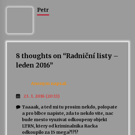
Petr
Votavžatský ploty
23. 7. 2026
Letní koncerty ve Stromovce: Rufus Miller
22. 7. 2026
8 thoughts on “
Radniční listy –
leden 2016
”
Vysočinka
17. 7. 2026
Anonym
napsal:
Ozvěny prázdnin
23. 1. 2016 (20:11)
14. 7. 2026
Taaaak, a ted mi tu prosim nekdo, polopate
a pro blbce napiste, zda to nekdo vite, nac
bude mesto vyuzivat odkoupeny objekt
Za kulturou kousek za Humpolec. V Želivě ožije
LTRN, ktery od kriminalnika Racka
odkaz Josefa Čapka
odkoupilo za 15 mega?!?!?
13. 7. 2026