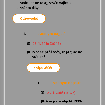
Prosim, mne to opravdu zajima.
Predem diky
Varhanní recitál Michala Novenka v Klášteře
Želiv
Odpovědět
3. 7. 2026
Petr Adamec – Malovaný svět
Anonym
napsal:
30. 6. 2026
23. 1. 2016 (20:15)
Proč se ptáš tady, zeptej se na
radnici !
Odpovědět
Anonym
napsal:
23. 1. 2016 (20:42)
A nejde o objekt LTRN.