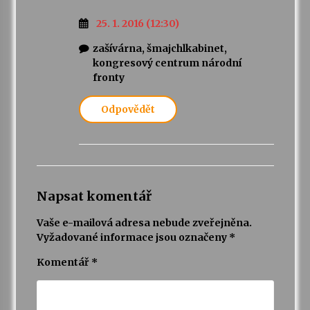
25. 1. 2016 (12:30)
zašívárna, šmajchlkabinet,
kongresový centrum národní
fronty
Odpovědět
Napsat komentář
Vaše e-mailová adresa nebude zveřejněna.
Vyžadované informace jsou označeny
*
Komentář
*