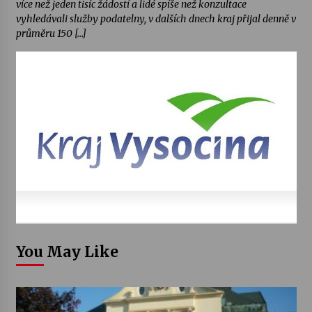
více než jeden tisíc žádostí a lidé spíše než konzultace
vyhledávali služby podatelny, v dalších dnech kraj přijal denně v
průměru 150 […]
You May Like