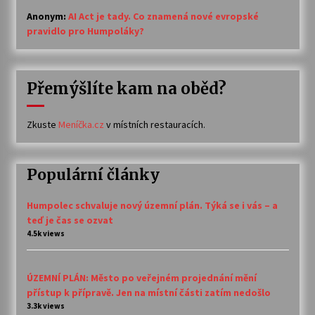
Anonym
:
AI Act je tady. Co znamená nové evropské
pravidlo pro Humpoláky?
Přemýšlíte kam na oběd?
Zkuste
Meníčka.cz
v místních restauracích.
Populární články
Humpolec schvaluje nový územní plán. Týká se i vás – a
teď je čas se ozvat
4.5k views
ÚZEMNÍ PLÁN: Město po veřejném projednání mění
přístup k přípravě. Jen na místní části zatím nedošlo
3.3k views