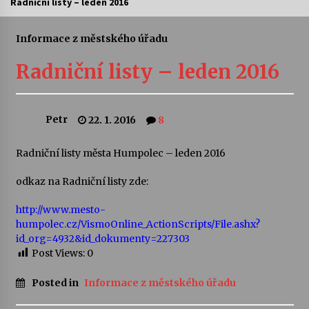
Radniční listy – leden 2016
Letní koncerty ve Stromovce: Ars Camerata a
Sukuba Ensemble
Informace z městského úřadu
4. 8. 2026
Radniční listy – leden 2016
Vernisáž výstavy Josefíny Duškové: Stávám se
kapkou
30. 7. 2026
Petr
22. 1. 2016
8
Veselí muzikanti
Radniční listy města Humpolec – leden 2016
30. 7. 2026
odkaz na Radniční listy zde:
http://www.mesto-
Pozvánka na integrační festival Quijotova
humpolec.cz/VismoOnline_ActionScripts/File.ashx?
šedesátka: 28. 7.–1. 8. 2026
id_org=4932&id_dokumenty=227303
28. 7. 2026
Post Views:
0
Letní koncerty ve Stromovce: Kolchoz a
Posted in
Informace z městského úřadu
Jenakaši
28. 7. 2026