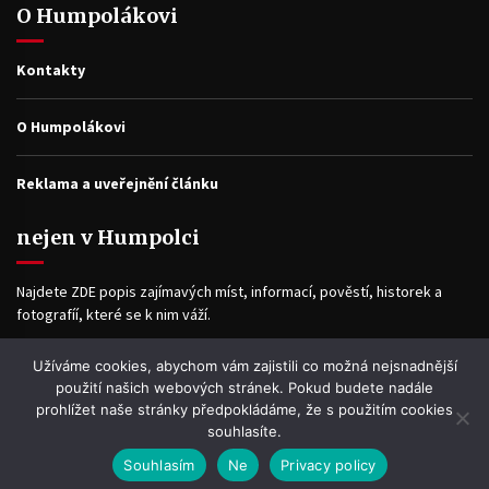
O Humpolákovi
Kontakty
O Humpolákovi
Reklama a uveřejnění článku
nejen v Humpolci
Najdete ZDE popis zajímavých míst, informací, pověstí, historek a
fotografíí, které se k nim váží.
Užíváme cookies, abychom vám zajistili co možná nejsnadnější
Facebook
použití našich webových stránek. Pokud budete nadále
prohlížet naše stránky předpokládáme, že s použitím cookies
souhlasíte.
Souhlasím
Ne
Privacy policy
WP2Social Auto Publish
Powered By :
XYZScripts.com