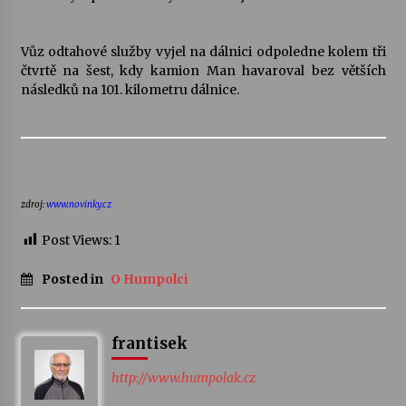
Varhanní recitál Michala Novenka v Klášteře
Vůz odtahové služby vyjel na dálnici odpoledne kolem tři
Želiv
čtvrtě na šest, kdy kamion Man havaroval bez větších
3. 7. 2026
následků na 101. kilometru dálnice.
Petr Adamec – Malovaný svět
30. 6. 2026
zdroj:
www.novinky.cz
Post Views:
1
Posted in
O Humpolci
frantisek
http://www.humpolak.cz