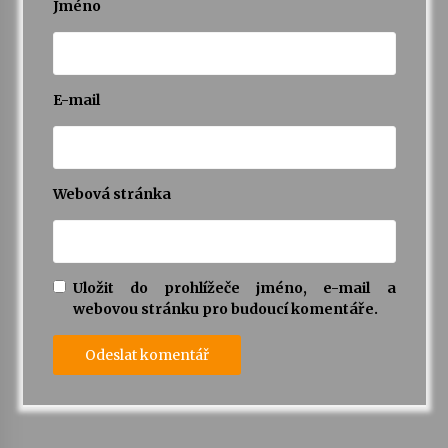
Jméno
E-mail
Webová stránka
Uložit do prohlížeče jméno, e-mail a
webovou stránku pro budoucí komentáře.