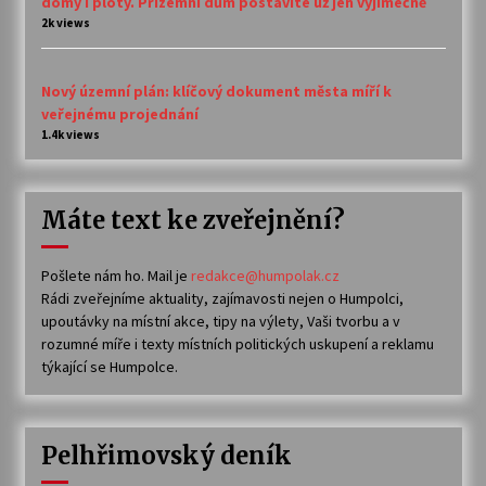
domy i ploty. Přízemní dům postavíte už jen výjimečně
2k views
Nový územní plán: klíčový dokument města míří k
veřejnému projednání
1.4k views
Máte text ke zveřejnění?
Pošlete nám ho. Mail je
redakce@humpolak.cz
Rádi zveřejníme aktuality, zajímavosti nejen o Humpolci,
upoutávky na místní akce, tipy na výlety, Vaši tvorbu a v
rozumné míře i texty místních politických uskupení a reklamu
týkající se Humpolce.
Pelhřimovský deník