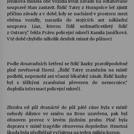
Jeníkova musela obě vozidla kvůli závadě na odtahované
soupravě Man zastavit. Řidič Tatry z Humpolce šel zjistit
Votavžatský ploty
příčinu závady a v době, kdy se nacházel v prostoru mezi
23. 7. 2026
oběma vozidly, narazila do stojících aut nákladní
souprava Liaz, kterou řídil sedmatřicetiletý řidič
z Ostravy,“ řekla Právu policejní mluvčí Kamila Janíčková.
V té době chybělo několik desítek minut do půlnoci.
Letní koncerty ve Stromovce: Rufus Miller
22. 7. 2026
Podle dosavadních šetření se řidič liazky pravděpodobně
Vysočinka
plně nevěnoval řízení. „Řidič Tatry zraněním na místě
17. 7. 2026
podlehl, nepomohl ani včasný lékařský zásah. Řidič liazky
byl s těžkými zraněními převezen do nemocnice,“
doplnila informaci policejní mluvčí.
Ozvěny prázdnin
14. 7. 2026
Zhruba od půl dvanácté do půl páté ráno byla v místě
nehody dálnice ve směru na Brno uzavřena, pak byl
obnoven provoz v levém jízdním pruhu. Plně byla
Za kulturou kousek za Humpolec. V Želivě ožije
doprava v místě tragédie obnovena dopoledne. Hmotná
odkaz Josefa Čapka
škoda byla předběžně vyčíslena na jeden milión korun.
13. 7. 2026