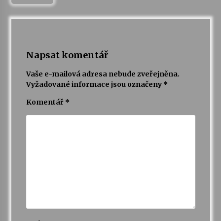
Napsat komentář
Vaše e-mailová adresa nebude zveřejněna.
Vyžadované informace jsou označeny
*
Komentář
*