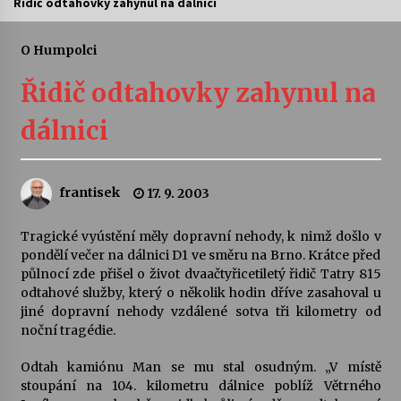
Řidič odtahovky zahynul na dálnici
Letní koncerty ve Stromovce: Ars Camerata a
Sukuba Ensemble
O Humpolci
4. 8. 2026
Řidič odtahovky zahynul na
Vernisáž výstavy Josefíny Duškové: Stávám se
dálnici
kapkou
30. 7. 2026
frantisek
17. 9. 2003
Veselí muzikanti
30. 7. 2026
Tragické vyústění měly dopravní nehody, k nimž došlo v
pondělí večer na dálnici D1 ve směru na Brno. Krátce před
půlnocí zde přišel o život dvaačtyřicetiletý řidič Tatry 815
Pozvánka na integrační festival Quijotova
šedesátka: 28. 7.–1. 8. 2026
odtahové služby, který o několik hodin dříve zasahoval u
28. 7. 2026
jiné dopravní nehody vzdálené sotva tři kilometry od
noční tragédie.
Letní koncerty ve Stromovce: Kolchoz a
Odtah kamiónu Man se mu stal osudným. „V místě
Jenakaši
stoupání na 104. kilometru dálnice poblíž Větrného
28. 7. 2026