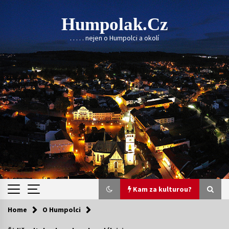
Skip
to
Humpolak.cz
content
. . . . . nejen o Humpolci a okolí
Kam za kulturou?
Home
O Humpolci
Kam za kulturou?