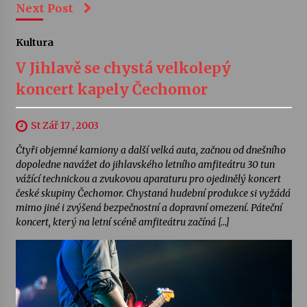
Next Post
Kultura
V Jihlavě se chystá velkolepý
koncert kapely Čechomor
St Zář 17 , 2003
Čtyři objemné kamiony a další velká auta, začnou od dnešního
dopoledne navážet do jihlavského letního amfiteátru 30 tun
vážící technickou a zvukovou aparaturu pro ojedinělý koncert
české skupiny Čechomor. Chystaná hudební produkce si vyžádá
mimo jiné i zvýšená bezpečnostní a dopravní omezení. Páteční
koncert, který na letní scéně amfiteátru začíná […]