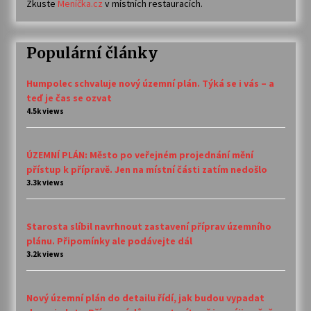
Zkuste
Meníčka.cz
v místních restauracích.
Populární články
Humpolec schvaluje nový územní plán. Týká se i vás – a
teď je čas se ozvat
4.5k views
ÚZEMNÍ PLÁN: Město po veřejném projednání mění
přístup k přípravě. Jen na místní části zatím nedošlo
3.3k views
Starosta slíbil navrhnout zastavení příprav územního
plánu. Připomínky ale podávejte dál
3.2k views
Nový územní plán do detailu řídí, jak budou vypadat