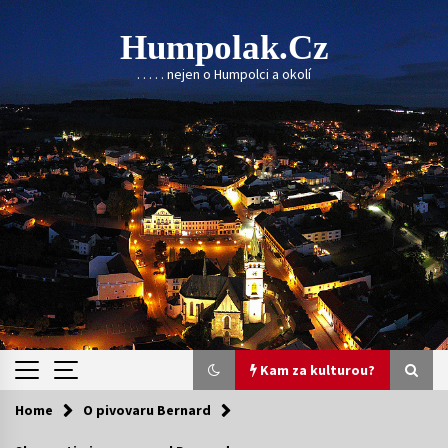
Skip
to
Humpolak.cz
content
. . . . . nejen o Humpolci a okolí
Kam za kulturou?
Home
O pivovaru Bernard
Kam za kulturou?