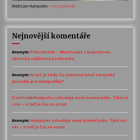
WebCam Humpolec -
více pohledů
Nejnovější komentáře
Anonym
:
Fleischsalat – Wurstsalat s majonézou:
německá salámová pochoutka
Anonym
:
AI Act je tady. Co znamená nové evropské
pravidlo pro Humpoláky?
frantisek
:
Humpolec schvaluje nový územní plán. Týká se
i vás – a teď je čas se ozvat
Anonym
:
Humpolec schvaluje nový územní plán. Týká se i
vás – a teď je čas se ozvat