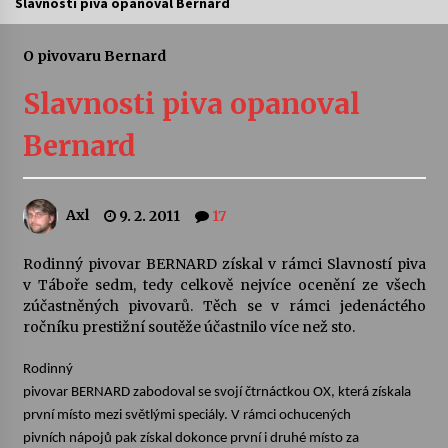
Slavnosti piva opanoval Bernard
Letní koncerty ve Stromovce: Ars Camerata a
Sukuba Ensemble
O pivovaru Bernard
4. 8. 2026
Slavnosti piva opanoval
Vernisáž výstavy Josefíny Duškové: Stávám se
Bernard
kapkou
30. 7. 2026
Axl
9. 2. 2011
17
Veselí muzikanti
30. 7. 2026
Rodinný pivovar BERNARD získal v rámci Slavností piva
v Táboře sedm, tedy celkově nejvíce ocenění ze všech
zúčastněných pivovarů. Těch se v rámci jedenáctého
Pozvánka na integrační festival Quijotova
šedesátka: 28. 7.–1. 8. 2026
ročníku prestižní soutěže účastnilo více než sto.
28. 7. 2026
Rodinný
pivovar BERNARD zabodoval se svojí čtrnáctkou OX, která získala
Letní koncerty ve Stromovce: Kolchoz a
Jenakaši
první místo mezi světlými speciály. V rámci ochucených
28. 7. 2026
pivních nápojů pak získal dokonce první i druhé místo za