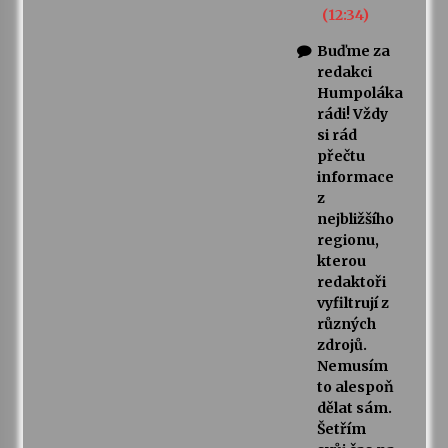
(12:34)
Buďme za
redakci
Humpoláka
rádi! Vždy
si rád
přečtu
informace
z
nejbližšího
regionu,
kterou
redaktoři
vyfiltrují z
různých
zdrojů.
Nemusím
to alespoň
dělat sám.
Šetřím