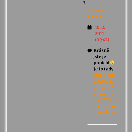
Anonym
napsal:
10. 2.
2011
(09:42)
Krásně
jste je
popíchl
Je to tady:
http://pelh
rimovsky.
denik.cz/z
pravy_regi
on/2011021
0_demons
trace.html