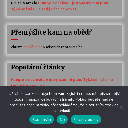
Ulrich Marsch
:
Humpolec schvaluje nový územní plán.
Týká se i vás – a teď je čas se ozvat
Přemýšlíte kam na oběd?
Zkuste
Meníčka.cz
v místních restauracích.
Populární články
Humpolec schvaluje nový územní plán. Týká se i vás – a
teď je čas se ozvat
4.4k views
Užíváme cookies, abychom vám zajistili co možná nejsnadnější
použití našich webových stránek. Pokud budete nadále
prohlížet naše stránky předpokládáme, že s použitím cookies
ÚZEMNÍ PLÁN: Město po veřejném projednání mění
souhlasíte.
přístup k přípravě. Jen na místní části zatím nedošlo
Souhlasím
Ne
Privacy policy
3.2k views