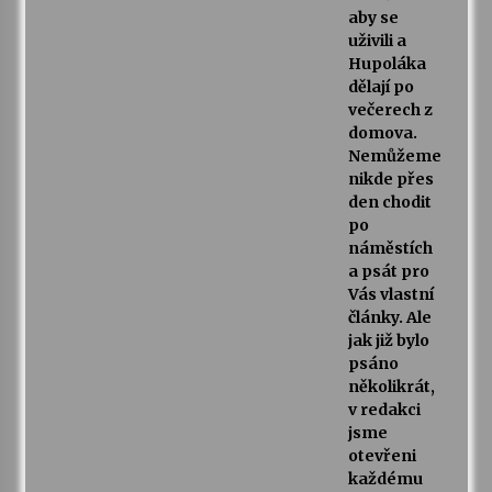
aby se
uživili a
Hupoláka
dělají po
večerech z
domova.
Nemůžeme
nikde přes
den chodit
po
náměstích
a psát pro
Vás vlastní
články. Ale
jak již bylo
psáno
několikrát,
v redakci
jsme
otevřeni
každému