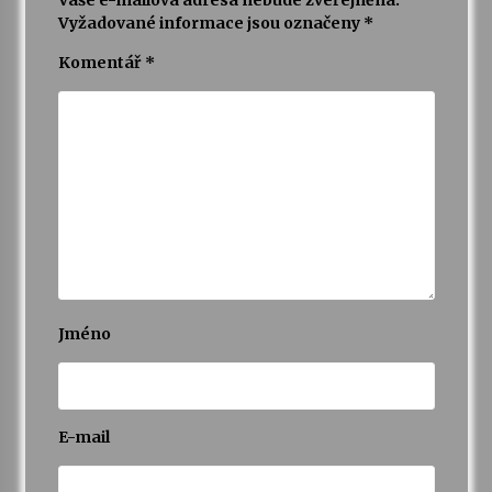
Vyžadované informace jsou označeny
*
Komentář
*
Jméno
E-mail