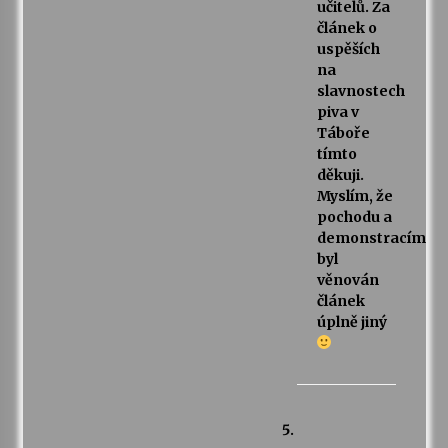
učitelů. Za
článek o
uspěších
na
slavnostech
piva v
Táboře
tímto
děkuji.
Myslím, že
pochodu a
demonstracím
byl
věnován
článek
úplně jiný