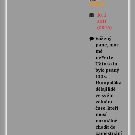
napsal:
10. 2.
2011
(08:25)
Vážený
pane, moc
mě
ne*erte.
Už to to tu
bylo psaný
100x.
Humpoláka
dělají lidé
ve svém
volném
čase, kteří
musí
normálně
chodit do
zaměstnání