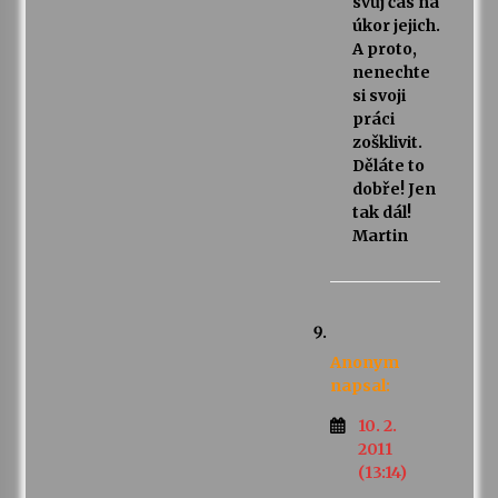
svůj čas na
úkor jejich.
A proto,
nenechte
si svoji
práci
zošklivit.
Děláte to
dobře! Jen
tak dál!
Martin
Anonym
napsal:
10. 2.
2011
(13:14)