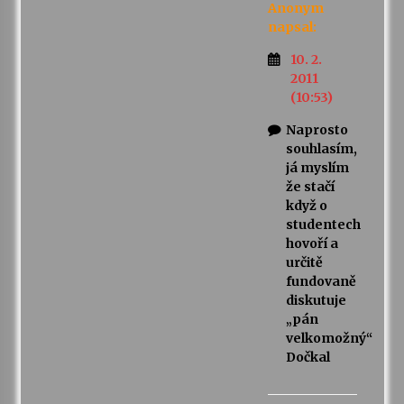
Anonym
napsal:
10. 2.
2011
(10:53)
Naprosto
souhlasím,
já myslím
že stačí
když o
studentech
hovoří a
určitě
fundovaně
diskutuje
„pán
velkomožný“
Dočkal