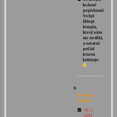
krásné
popíchnutí.
To byl
žblept
lempla,
který sám
nic nedělá,
a ostatní
pořád
jenom
kritizuje.
Anonym
napsal:
10. 2.
2011