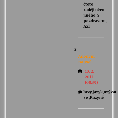
čtete
raději něco
jiného. S
pozdravem,
Axl
Anonym
napsal:
10. 2.
2011
(08:39)
brzy,jazyk,ozývat
se ,Ruzyně