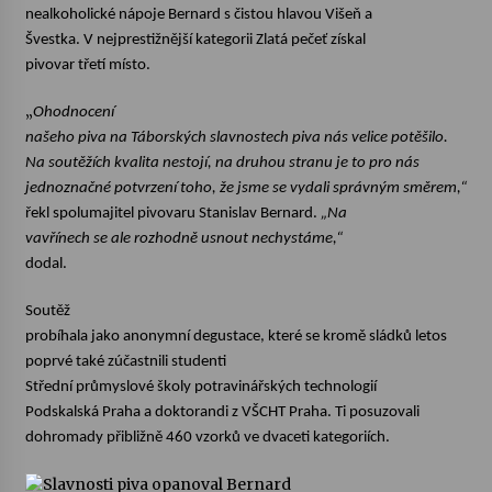
nealkoholické nápoje Bernard s čistou hlavou Višeň a
Švestka. V nejprestižnější kategorii Zlatá pečeť získal
Votavžatský ploty
pivovar třetí místo.
23. 7. 2026
„
Ohodnocení
našeho piva na Táborských slavnostech piva nás velice potěšilo.
Letní koncerty ve Stromovce: Rufus Miller
Na soutěžích kvalita nestojí, na druhou stranu je to pro nás
22. 7. 2026
jednoznačné potvrzení toho, že jsme se vydali správným směrem,“
řekl spolumajitel pivovaru Stanislav Bernard.
„Na
vavřínech se ale rozhodně usnout nechystáme,“
Vysočinka
dodal.
17. 7. 2026
Soutěž
probíhala jako anonymní degustace, které se kromě sládků letos
Ozvěny prázdnin
poprvé také zúčastnili
studenti
14. 7. 2026
Střední průmyslové školy potravinářských technologií
Podskalská Praha a doktorandi z VŠCHT Praha. Ti posuzovali
dohromady přibližně 460 vzorků ve dvaceti kategoriích.
Za kulturou kousek za Humpolec. V Želivě ožije
odkaz Josefa Čapka
13. 7. 2026