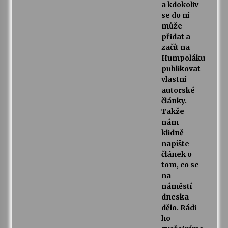
a kdokoliv
se do ní
může
přidat a
začít na
Humpoláku
publikovat
vlastní
autorské
články.
Takže
nám
klidně
napište
článek o
tom, co se
na
náměstí
dneska
dělo. Rádi
ho