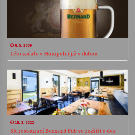
6. 5. 2009
Léto začalo v Humpolci již v dubnu
15. 8. 2022
Síť restaurací Bernard Pub se rozšíří o dva