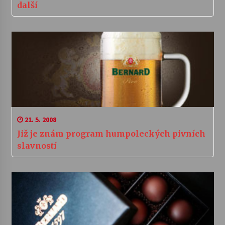
další
21. 5. 2008
Již je znám program humpoleckých pivních
slavností