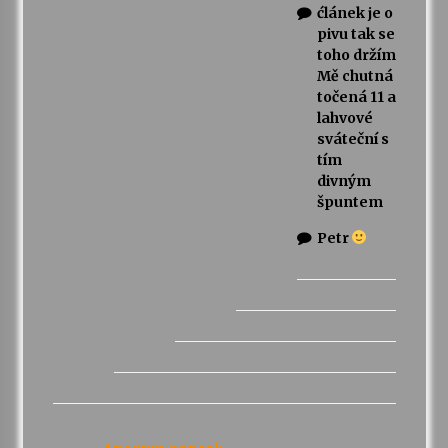
ćlánek je o
pivu tak se
toho držím
Mě chutná
točená 11 a
lahvové
sváteční s
tím
divným
špuntem
Petr