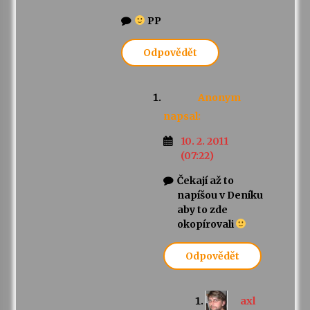
PP
Odpovědět
Anonym
napsal:
10. 2. 2011
(07:22)
Čekají až to
napíšou v Deníku
aby to zde
okopírovali
Odpovědět
axl