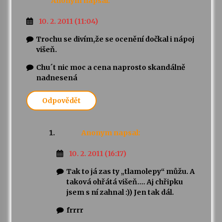
Anonym
napsal:
10. 2. 2011 (11:04)
Trochu se divím,že se ocenění dočkal i nápoj
višeň.
Chu´t nic moc a cena naprosto skandálně
nadnesená
Odpovědět
Anonym
napsal:
10. 2. 2011 (16:17)
Tak to já zas ty „tlamolepy“ můžu. A
taková ohřátá višeň…. Aj chřipku
jsem s ní zahnal :)) Jen tak dál.
frrrr