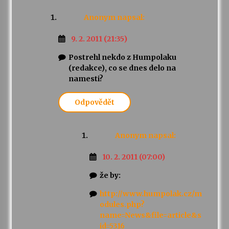
Anonym
napsal:
9. 2. 2011 (21:35)
Postrehl nekdo z Humpolaku
(redakce), co se dnes delo na
namesti?
Odpovědět
Anonym
napsal:
10. 2. 2011 (07:00)
že by:
http://www.humpolak.cz/m
odules.php?
name=News&file=article&s
id=5316