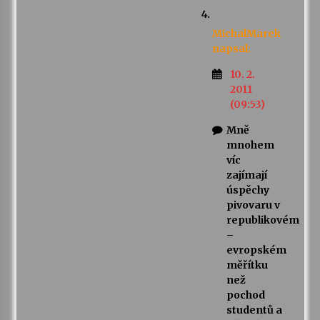
MichalMarek
napsal:
10. 2.
2011
(09:53)
Mně
mnohem
víc
zajímají
úspěchy
pivovaru v
republikovém
–
evropském
měřítku
než
pochod
studentů a