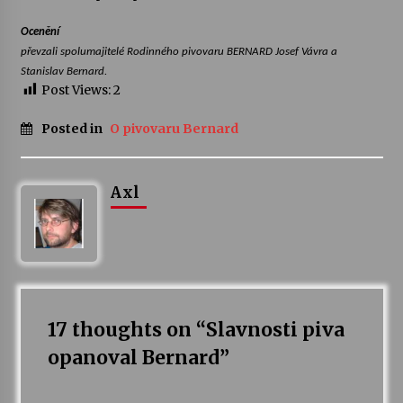
Ocenění
Varhanní recitál Michala Novenka v Klášteře
převzali spolumajitelé Rodinného pivovaru BERNARD Josef Vávra a
Želiv
Stanislav Bernard.
3. 7. 2026
Post Views:
2
Petr Adamec – Malovaný svět
Posted in
O pivovaru Bernard
30. 6. 2026
Axl
17 thoughts on “
Slavnosti piva
opanoval Bernard
”