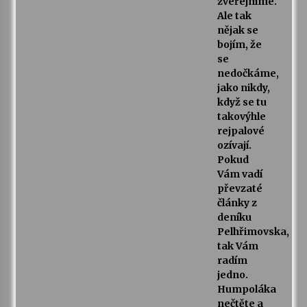
zveřejníme.
Ale tak
nějak se
bojím, že
se
nedočkáme,
jako nikdy,
když se tu
takovýhle
rejpalové
ozívají.
Pokud
Vám vadí
převzaté
články z
deníku
Pelhřimovska,
tak Vám
radím
jedno.
Humpoláka
nečtěte a