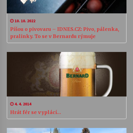
10. 10. 2022
Píšou o pivovaru – IDNES.CZ: Pivo, pálenka,
pralinky. To se v Bernardu rýmuje
4. 4. 2014
Hrát fér se vyplácí…