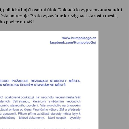
, politický boj či osobní útok.
Dokládá to vypracovaný soudní
ěsta potvrzuje. Proto vyzýváme k rezignaci starostu města,
eho pozice obnáší.