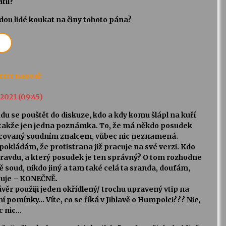
til?
dou lidé koukat na činy tohoto pána?
rrrr
napsal:
. 2021 (09:45)
u se pouštět do diskuze, kdo a kdy komu šlápl na kuří
 takže jen jedna poznámka. To, že má někdo posudek
covaný soudním znalcem, vůbec nic neznamená.
okládám, že protistrana již pracuje na své verzi. Kdo
ravdu, a který posudek je ten správný? O tom rozhodne
ě soud, nikdo jiný a tam také celá ta sranda, doufám,
uje – KONEČNĚ.
věr použiji jeden okřídlený/ trochu upravený vtip na
í pomínky… Víte, co se říká v Jihlavě o Humpolci??? Nic,
c nic…