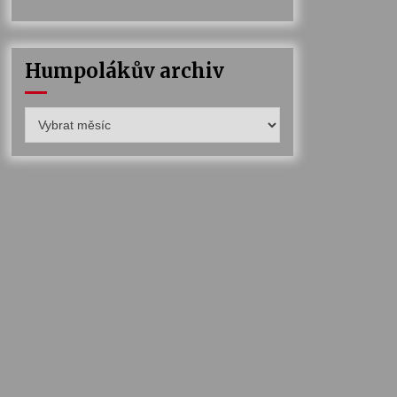
Humpolákův archiv
Humpolákův
archiv