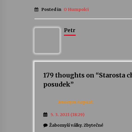
Posted in
O Humpolci
Petr
179 thoughts on “
Starosta 
posudek
”
Anonym
napsal:
5. 3. 2021 (18:29)
Žabomyší války. Zbytečné