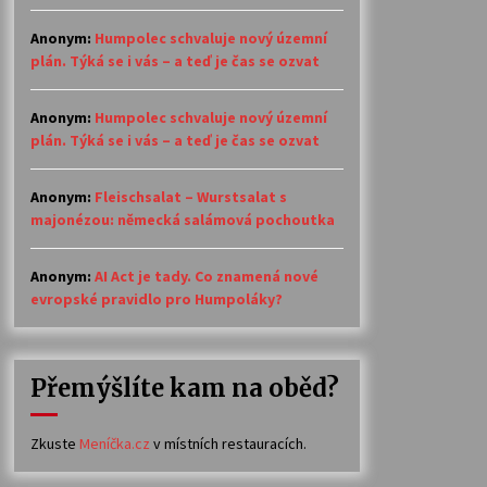
Anonym
:
Humpolec schvaluje nový územní
plán. Týká se i vás – a teď je čas se ozvat
Anonym
:
Humpolec schvaluje nový územní
plán. Týká se i vás – a teď je čas se ozvat
Anonym
:
Fleischsalat – Wurstsalat s
majonézou: německá salámová pochoutka
Anonym
:
AI Act je tady. Co znamená nové
evropské pravidlo pro Humpoláky?
Přemýšlíte kam na oběd?
Zkuste
Meníčka.cz
v místních restauracích.