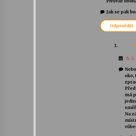
Pivovar oboha
Jak se pak bu
Odpovědět
f
6. 3
Nebud
oko,
zpra
Předp
má p
jedin
směř
Na zá
místn
vůbe