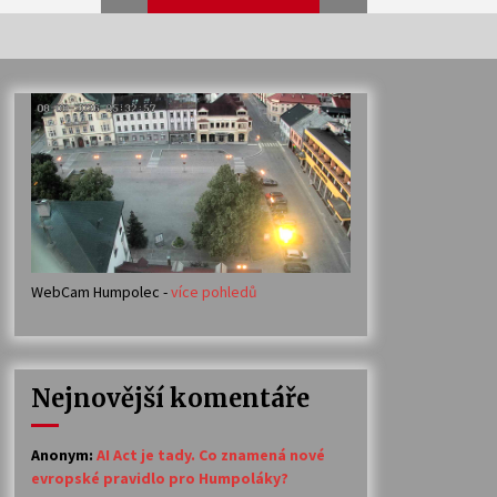
Veselí muzikanti
30. 7. 2026
Votavžatský ploty
23. 7. 2026
WebCam Humpolec -
více pohledů
Ozvěny prázdnin
14. 7. 2026
Nejnovější komentáře
Petr Adamec – Malovaný svět
30. 6. 2026
Anonym
:
AI Act je tady. Co znamená nové
evropské pravidlo pro Humpoláky?