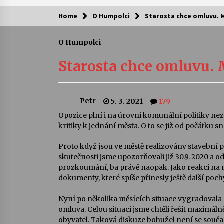
Home
O Humpolci
Starosta chce omluvu.
Kam za kulturou?
O Humpolci
Letní koncerty ve Stromovce: Ars
Camerata a Sukuba Ensemble
Starosta chce omluvu.
4. 8. 2026
Pozvánka na integrační festival
Petr
5. 3. 2021
179
Quijotova šedesátka: 28. 7.–1. 8.
2026
Opozice plní i na úrovni komunální politiky nez
28. 7. 2026
kritiky k jednání města.
O to se již od počátku s
Letní koncerty ve Stromovce: Rufu
Proto když jsou ve městě realizovány stavebn
Miller
skutečnosti jsme upozorňovali již 30.9. 2020 a 
22. 7. 2026
prozkoumání, ba právě naopak.
Jako reakci na
dokumenty, které spíše přinesly ještě další poc
Za kulturou kousek za Humpolec. 
Nyní po několika měsících situace vygradovala
Želivě ožije odkaz Josefa Čapka
omluva.
Celou situaci jsme chtěli řešit maximál
13. 7. 2026
obyvatel. Taková diskuze bohužel není se souč