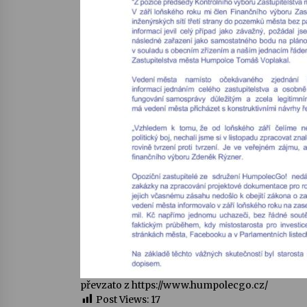
převzato z https://www.humpolecgo.cz/
Post Views:
17