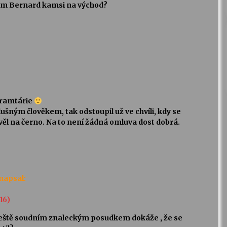
em Bernard kamsi na východ?
Tramtárie
lušným člověkem, tak odstoupil už ve chvíli, kdy se
avěl na černo. Na to není žádná omluva dost dobrá.
napsal:
:16)
 ještě soudním znaleckým posudkem dokáže , že se