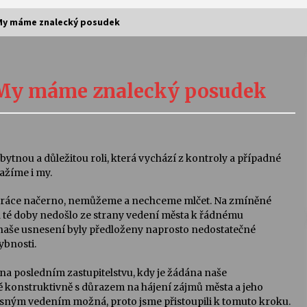
 My máme znalecký posudek
Vernisáž výstavy Josefíny Duškové:
Stávám se kapkou
 My máme znalecký posudek
30. 7. 2026
Letní koncerty ve Stromovce:
Kolchoz a Jenakaši
bytnou a důležitou roli, která vychází z kontroly a případné
28. 7. 2026
nažíme i my.
s
Vysočinka
í práce načerno, nemůžeme a nechceme mlčet.
Na zmíněné
17. 7. 2026
od té doby nedošlo ze strany vedení města k řádnému
 naše usnesení byly předloženy naprosto nedostatečné
hybnosti.
V
Varhanní recitál Michala Novenka v
 na
posledním zastupitelstvu, kdy je žádána naše
Klášteře Želiv
ně konstruktivně s důrazem na hájení zájmů města a jeho
3. 7. 2026
asným vedením možná, proto jsme přistoupili k tomuto kroku.