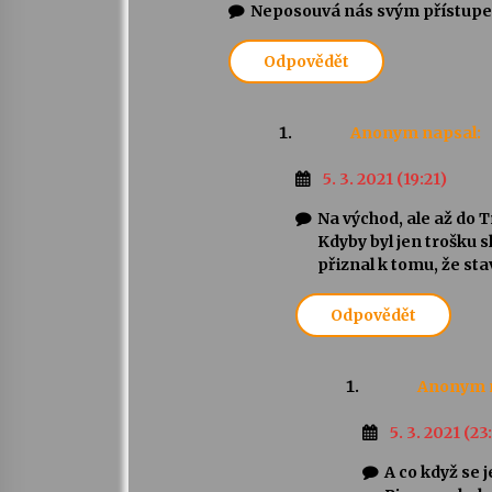
Neposouvá nás svým přístup
Odpovědět
Anonym
napsal:
5. 3. 2021 (19:21)
Na východ, ale až do 
Kdyby byl jen trošku s
přiznal k tomu, že st
Odpovědět
Anonym
5. 3. 2021 (23
A co když se