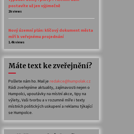
postavíte už jen výjimečně
2k views
Nový územní plán: klíčový dokument města
míří k veřejnému projednání
1.4k views
Máte text ke zveřejnění?
Pošlete nám ho. Mail je
redakce@humpolak.cz
Rádi zveřejníme aktuality, zajímavosti nejen o
Humpolci, upoutávky na místní akce, tipy na
výlety, Vaši tvorbu a v rozumné míře i texty
místních politických uskupení a reklamu týkající
se Humpolce.