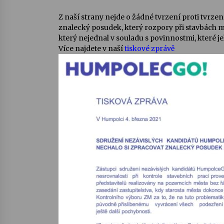
Z naší strany nejde o žádné tvrzení proti tvrzení
znalecký posudek, který rozpory při stavbách m
který nejednal v souladu s povinnostmi, které j
Více najdete v naší
tiskové zprávě