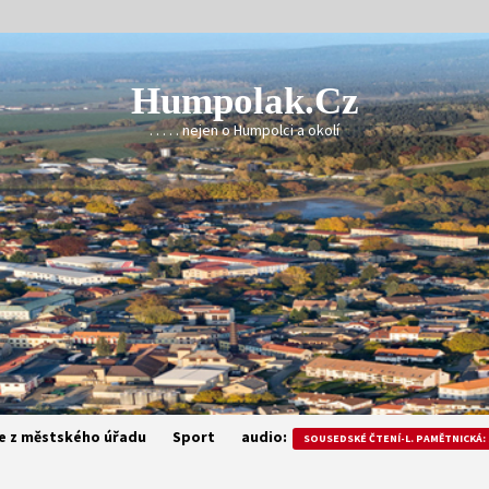
Humpolak.cz
. . . . . nejen o Humpolci a okolí
e z městského úřadu
Sport
audio:
SOUSEDSKÉ ČTENÍ-L. PAMĚTNICKÁ: 