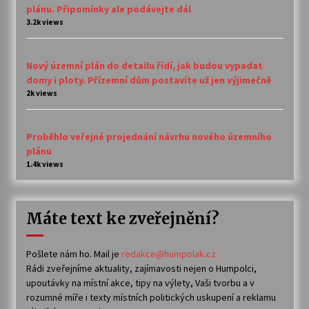
plánu. Připomínky ale podávejte dál
3.2k views
Nový územní plán do detailu řídí, jak budou vypadat
domy i ploty. Přízemní dům postavíte už jen výjimečně
2k views
Proběhlo veřejné projednání návrhu nového územního
plánu
1.4k views
Máte text ke zveřejnění?
Pošlete nám ho. Mail je
redakce@humpolak.cz
Rádi zveřejníme aktuality, zajímavosti nejen o Humpolci,
upoutávky na místní akce, tipy na výlety, Vaši tvorbu a v
rozumné míře i texty místních politických uskupení a reklamu