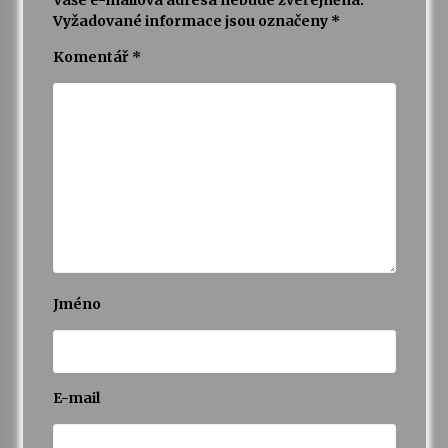
Vaše e-mailová adresa nebude zveřejněna.
Vyžadované informace jsou označeny
*
Komentář
*
Jméno
E-mail