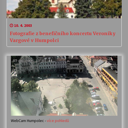
10. 4. 2003
Fotografie z benefičního koncertu Veroniky
Vargové v Humpolci
WebCam Humpolec -
více pohledů