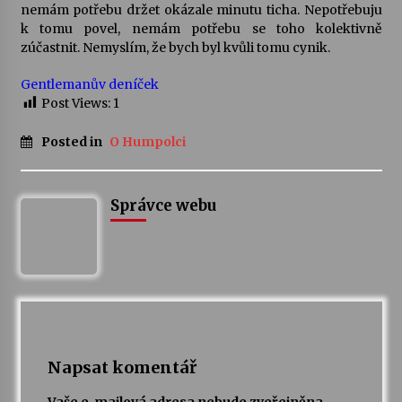
nemám potřebu držet okázale minutu ticha. Nepotřebuju
k tomu povel, nemám potřebu se toho kolektivně
Varhanní recitál Michala Novenka v Klášteře
zúčastnit. Nemyslím, že bych byl kvůli tomu cynik.
Želiv
3. 7. 2026
Gentlemanův deníček
Post Views:
1
Petr Adamec – Malovaný svět
Posted in
O Humpolci
30. 6. 2026
Správce webu
Napsat komentář