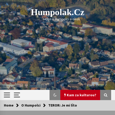
Skip
to
Humpolak.cz
content
. . . . . nejen o Humpolci a okolí
Kam za kulturou?
Home
O Humpolci
TEROR: Je mi líto
Kam za kulturou?