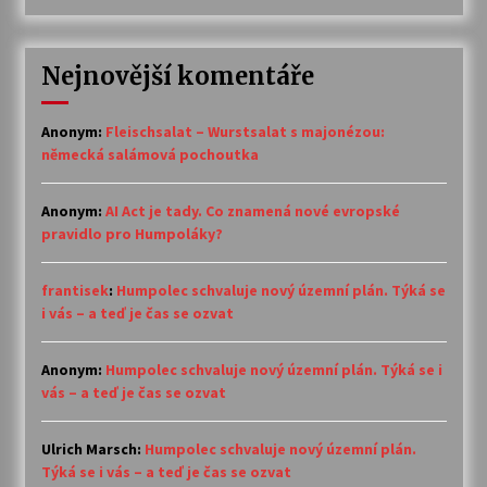
Nejnovější komentáře
Anonym
:
Fleischsalat – Wurstsalat s majonézou:
německá salámová pochoutka
Anonym
:
AI Act je tady. Co znamená nové evropské
pravidlo pro Humpoláky?
frantisek
:
Humpolec schvaluje nový územní plán. Týká se
i vás – a teď je čas se ozvat
Anonym
:
Humpolec schvaluje nový územní plán. Týká se i
vás – a teď je čas se ozvat
Ulrich Marsch
:
Humpolec schvaluje nový územní plán.
Týká se i vás – a teď je čas se ozvat