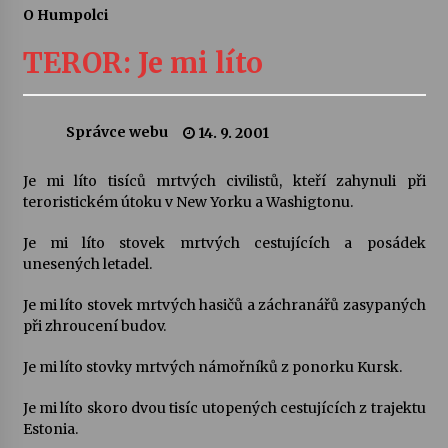
O Humpolci
Letní koncerty ve Stromovce: Ars Camerata a
Sukuba Ensemble
TEROR: Je mi líto
4. 8. 2026
Vernisáž výstavy Josefíny Duškové: Stávám se
Správce webu
14. 9. 2001
kapkou
30. 7. 2026
Je mi líto tisíců mrtvých civilistů, kteří zahynuli při
teroristickém útoku v New Yorku a Washigtonu.
Veselí muzikanti
30. 7. 2026
Je mi líto stovek mrtvých cestujících a posádek
unesených letadel.
Je mi líto stovek mrtvých hasičů a záchranářů zasypaných
Pozvánka na integrační festival Quijotova
šedesátka: 28. 7.–1. 8. 2026
při zhroucení budov.
28. 7. 2026
Je mi líto stovky mrtvých námořníků z ponorku Kursk.
Letní koncerty ve Stromovce: Kolchoz a
Je mi líto skoro dvou tisíc utopených cestujících z trajektu
Jenakaši
Estonia.
28. 7. 2026