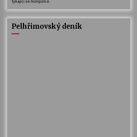
týkající se Humpolce.
Pelhřimovský deník