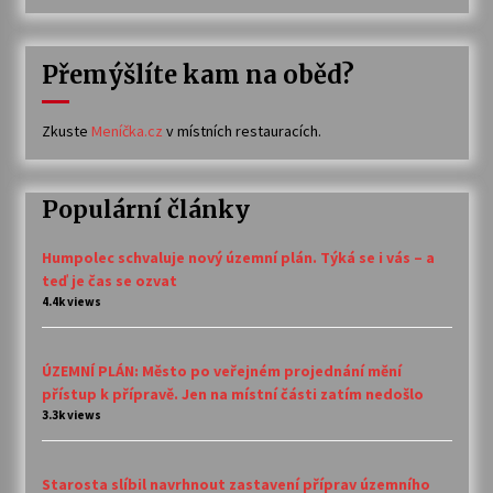
Přemýšlíte kam na oběd?
Zkuste
Meníčka.cz
v místních restauracích.
Populární články
Humpolec schvaluje nový územní plán. Týká se i vás – a
teď je čas se ozvat
4.4k views
ÚZEMNÍ PLÁN: Město po veřejném projednání mění
přístup k přípravě. Jen na místní části zatím nedošlo
3.3k views
Starosta slíbil navrhnout zastavení příprav územního