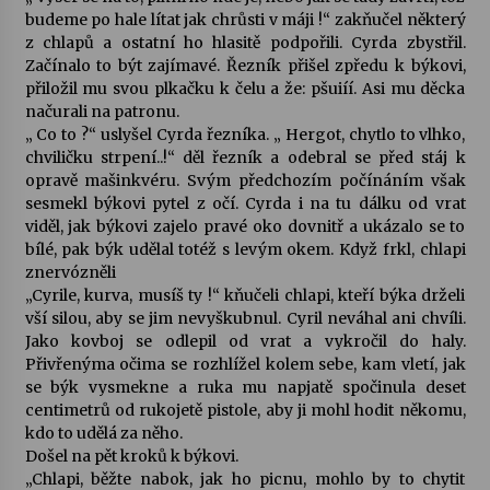
budeme po hale lítat jak chrůsti v máji !“ zakňučel některý
z chlapů a ostatní ho hlasitě podpořili. Cyrda zbystřil.
Začínalo to být zajímavé. Řezník přišel zpředu k býkovi,
přiložil mu svou plkačku k čelu a že: pšuiíí. Asi mu děcka
načurali na patronu.
„ Co to ?“ uslyšel Cyrda řezníka. „ Hergot, chytlo to vlhko,
chviličku strpení..!“ děl řezník a odebral se před stáj k
opravě mašinkvéru. Svým předchozím počínáním však
sesmekl býkovi pytel z očí. Cyrda i na tu dálku od vrat
viděl, jak býkovi zajelo pravé oko dovnitř a ukázalo se to
bílé, pak býk udělal totéž s levým okem. Když frkl, chlapi
znervózněli
„Cyrile, kurva, musíš ty !“ kňučeli chlapi, kteří býka drželi
vší silou, aby se jim nevyškubnul. Cyril neváhal ani chvíli.
Jako kovboj se odlepil od vrat a vykročil do haly.
Přivřenýma očima se rozhlížel kolem sebe, kam vletí, jak
se býk vysmekne a ruka mu napjatě spočinula deset
centimetrů od rukojetě pistole, aby ji mohl hodit někomu,
kdo to udělá za něho.
Došel na pět kroků k býkovi.
„Chlapi, běžte nabok, jak ho picnu, mohlo by to chytit