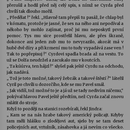
přerušil a hodil před něj celý spis, s nímž se Cyrda před
chvílí tak dlouho mořil.
Varhanní recitál Michala Novenka v Klášteře
„ Předělat !“ řekl. „Hlavně tam přepiš tu pasáž, že chlap byl
Želiv
v kómatu, protože je jasné, že ses na něho ani nepodíval a
3. 7. 2026
někoho by mohlo zajímat, proč jsi mu neposkytl první
pomoc. Tys mu sice prostřelil hlavu, ale přes škraně,
Petr Adamec – Malovaný svět
dokonce ani jeden zub mu to nevyrazilo, akorát má v
30. 6. 2026
hubě dvě díry a při krmení mu to tudy vypadává zase ven !
Tak to popřepisuj !“ Cyrdovi spadla brada až na vestu. To
už se Dolfa neudržel a zacukalo mu v koutcích.
„ Ta kúúrva, ten hájzl !“ slyšel pak ještě Cyrdu na odchodu,
jak nadává.
„ Tož je toto možné, takový žebrák a takové štěstí ?“ láteřil
Cyril po chvíli u dozorčího, kde se mu Pavel smál.
„ Jak vidíš, tož možné to je a já už se tady nedivím ničemu,“
pokýval hlavou Pavel ještě předtím, než Cyrda začal znovu
mlátit do stroje.
Když to později na stanici rozebírali, řekl Jindra:
„ Kam se na nás hrabe takový americký policajt. Kdyby
tam měli hlášku o zlodějovi aut, sjelo by se tam deset
policejních aut, vrtulník, zásahovka a já nevím co všecko.