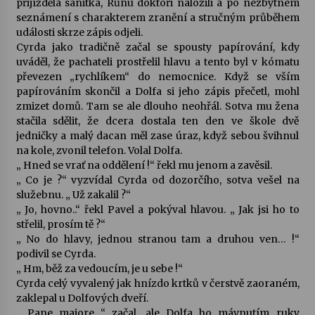
přijížděla sanitka, Růnu doktoři naložili a po nezbytném
seznámení s charakterem zranění a stručným průběhem
Votavžatský ploty
události skrze zápis odjeli.
23. 7. 2026
Cyrda jako tradičně začal se spousty papírování, kdy
uváděl, že pachateli prostřelil hlavu a tento byl v kómatu
převezen „rychlíkem“ do nemocnice. Když se vším
papírováním skončil a Dolfa si jeho zápis přečetl, mohl
Letní koncerty ve Stromovce: Rufus Miller
zmizet domů. Tam se ale dlouho neohřál. Sotva mu žena
22. 7. 2026
stačila sdělit, že dcera dostala ten den ve škole dvě
jedničky a malý dacan měl zase úraz, když sebou švihnul
na kole, zvonil telefon. Volal Dolfa.
Vysočinka
„ Hned se vrať na oddělení !“ řekl mu jenom a zavěsil.
17. 7. 2026
„ Co je ?“ vyzvídal Cyrda od dozorčího, sotva vešel na
služebnu. „ Už zakalil ?“
„ Jo, hovno..“ řekl Pavel a pokýval hlavou. „ Jak jsi ho to
Ozvěny prázdnin
střelil, prosím tě ?“
14. 7. 2026
„ No do hlavy, jednou stranou tam a druhou ven… !“
podivil se Cyrda.
„ Hm, běž za vedoucím, je u sebe !“
Cyrda celý vyvalený jak hnízdo krtků v čerstvě zaoraném,
Za kulturou kousek za Humpolec. V Želivě ožije
odkaz Josefa Čapka
zaklepal u Dolfových dveří.
13. 7. 2026
„ Pane majore…“ začal, ale Dolfa ho mávnutím ruky