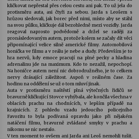
kličkovat nepřestal přes celou cestu ani pak. To už jela do
protisměru auta, asi čtyři za sebou. Jarda s Leošem s
hrůzou sledovali, jak borec před nimi, místo aby se stáhl
na svou půlku, kličkuje dál bezohledně mezi vozidly. Jarda
reagoval naprosto podvědomě a držel se raději za
pronásledovaným autem, protože kolem se začaly dít věci
připomínající velice silně americké filmy. Automobilová
honička ve filmu a v reálu je nebe a dudy. Především je to
hra nervů, kdy emoce pracují na plné pecky a hladina
adrenalinu jde na maximum. Kdo to nezažil, nepochopí.
Na honičce autem není nic dobrodružného, je to celkem
nervy drásající záležitost. Aspoň v reálném čase. Za
hodinu na oddělení se už o tom mluví jinak.
Auta v protisměru naštěstí plná výtečných řidičů se
bravurně kličkující Stovce vyhýbala, ale končila všechna v
oblacích prachu na chodnících, v lepším případě na
krajnicích. Z pohledu vzadu jedoucího policejního
Favoritu to byla podívaná opravdu jako při nějakém
natáčení filmu, bravurně zvládané smyky v prachu a
nikomu se nic nestalo.
V ten moment to ovšem ani Jarda ani Leoš nemohli tušit.