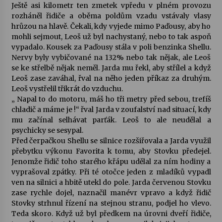
Ještě asi kilometr ten zmetek vpředu v plném provozu
rozháněl řidiče a oběma poldům vzadu vstávaly vlasy
hrůzou na hlavě. Čekali, kdy vyjede mimo Paďousy, aby ho
mohli sejmout, Leoš už byl nachystaný, nebo to tak aspoň
vypadalo. Kousek za Paďousy stála v poli benzinka Shellu.
Nervy byly vybičované na 132% nebo tak nějak, ale Leoš
se ke střelbě nějak neměl. Jarda mu řekl, aby střílel a když
Leoš zase zaváhal, řval na něho jeden příkaz za druhým.
Leoš vystřelil třikrát do vzduchu.
„ Napal to do motoru, máš ho tři metry před sebou, trefíš
chladič a máme je !“ řval Jarda v zoufalství nad situací, kdy
mu začínal selhávat parťák. Leoš to ale neudělal a
psychicky se sesypal.
Před čerpačkou Shellu se silnice rozšiřovala a Jarda využil
přebytku výkonu Favorita k tomu, aby Stovku předejel.
Jenomže řidič toho starého křápu udělal za ním hodiny a
vyprašoval zpátky. Při té otočce jeden z mladíků vypadl
ven na silnici a hbitě utekl do pole. Jarda červenou Stovku
zase rychle dojel, naznačil manévr vpravo a když řidič
Stovky strhnul řízení na stejnou stranu, podjel ho vlevo.
Teda skoro. Když už byl předkem na úrovni dveří řidiče,