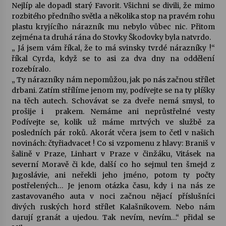
Nejlíp ale dopadl starý Favorit. Všichni se divili, že mimo
rozbitého předního světla a několika stop na pravém rohu
plastu kryjícího nárazník mu nebylo vůbec nic. Přitom
zejména ta druhá rána do Stovky Škodovky byla natvrdo.
„ Já jsem vám říkal, že to má svinsky tvrdé nárazníky !“
říkal Cyrda, když se to asi za dva dny na oddělení
rozebíralo.
„ Ty nárazníky nám nepomůžou, jak po nás začnou střílet
drbani. Zatím střílíme jenom my, podívejte se na ty plíšky
na těch autech. Schovávat se za dveře nemá smysl, to
prošije i prakem. Nemáme ani neprůstřelné vesty
Podívejte se, kolik už máme mrtvých ve službě za
posledních pár roků. Akorát včera jsem to četl v našich
novinách: čtyřiadvacet ! Co si vzpomenu z hlavy: Braniš v
šalině v Praze, Linhart v Praze v činžáku, Vitásek na
severní Moravě či kde, další co ho sejmul ten šmejd z
Jugoslávie, ani neřekli jeho jméno, potom ty počty
postřelených… Je jenom otázka času, kdy i na nás ze
zastavovaného auta v noci začnou nějací příslušníci
divých ruských hord střílet Kalašnikovem. Nebo nám
darují granát a ujedou. Tak nevím, nevím…“ přidal se