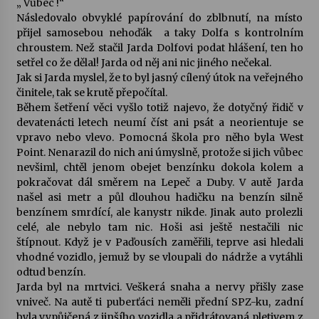
„ Vůbec !“
Následovalo obvyklé papírování do zblbnutí, na místo
přijel samosebou nehoďák a taky Dolfa s kontrolním
chroustem. Než stačil Jarda Dolfovi podat hlášení, ten ho
setřel co že dělal! Jarda od něj ani nic jiného nečekal.
Jak si Jarda myslel, že to byl jasný cílený útok na veřejného
činitele, tak se krutě přepočítal.
Během šetření věci vyšlo totiž najevo, že dotyčný řidič v
devatenácti letech neumí číst ani psát a neorientuje se
vpravo nebo vlevo. Pomocná škola pro něho byla West
Point. Nenarazil do nich ani úmyslně, protože si jich vůbec
nevšiml, chtěl jenom obejet benzínku dokola kolem a
pokračovat dál směrem na Lepeč a Duby. V autě Jarda
našel asi metr a půl dlouhou hadičku na benzín silně
benzínem smrdící, ale kanystr nikde. Jinak auto prolezli
celé, ale nebylo tam nic. Hoši asi ještě nestačili nic
štípnout. Když je v Paďousích zaměřili, teprve asi hledali
vhodné vozidlo, jemuž by se vloupali do nádrže a vytáhli
odtud benzín.
Jarda byl na mrtvici. Veškerá snaha a nervy přišly zase
vniveč. Na autě ti puberťáci neměli přední SPZ-ku, zadní
byla vypůjčená z jinšího vozidla a přidrátovaná pletivem z