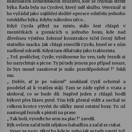
Blatenském zemědělském družstvu, kde se chystali střelit
býka. Řada byla na Cyrdovi, který měl službu. Veterinář si
ho vyžádal jako zajištění složité operace odstřelu jednoho
vzteklého býka. Kdyby náhodou něco…
Když Cyrda přibyl na místo, stálo šest chlapů v
montérkách a gumácích u jednoho boxu, kde nad
dřevěnou výstěnu železné konstrukce trčel černý hřbet
statného macka. Jak chlapi zmerčili Cyrdu, hned se s ním
nadšeně zdravili. Kdysi tam dělal taky jako traktorista.
„ Tož poslůchej, Cyrile, vytáhneme ho ven, tady řezník si
ho narychtuje a picne. Ty jsi tady jenom pro případ nouze,
že bys musel zasahovat je málo pravděpodobné !“ řekli
mu.
„ Dobře, ať je po vašem!“ souhlasil Cyril ochotně a
poodešel až k vratům stájí. Tam se zády opřel o vrata a
sledoval, co se bude dít. Napřed jeden z chlapů hodil
býkovi přes hlavu pytel. Tím býk přestal vidět a nechal se
celkem krotce vyvést do uličky mezi ostatní boxy. To už
nastoupil řezník s pistolí na prase.
„ Tak hoši, vyveďte ho sem na plac !“ zavelil.
Býk ovšem začal tušit nějakou habaďůru a začal se cukat.
„ Vyser se na to, plkni ho kde je, nebo jak se tady zavrtí, tož