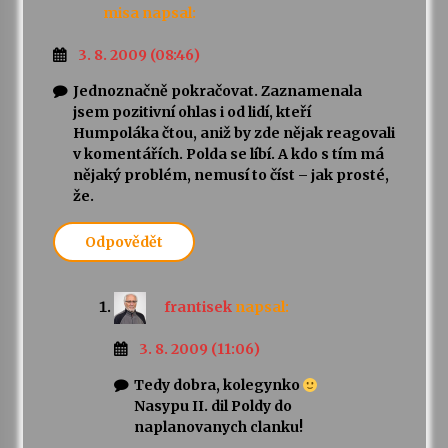
misa
napsal:
3. 8. 2009 (08:46)
Jednoznačně pokračovat. Zaznamenala
jsem pozitivní ohlas i od lidí, kteří
Humpoláka čtou, aniž by zde nějak reagovali
v komentářích. Polda se líbí. A kdo s tím má
nějaký problém, nemusí to číst – jak prosté,
že.
Odpovědět
frantisek
napsal:
3. 8. 2009 (11:06)
Tedy dobra, kolegynko
Nasypu II. dil Poldy do
naplanovanych clanku!