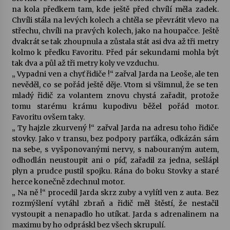
na kola předkem tam, kde ještě před chvílí měla zadek.
Chvíli stála na levých kolech a chtěla se převrátit vlevo na
střechu, chvíli na pravých kolech, jako na houpačce. Ještě
dvakrát se tak zhoupnula a zůstala stát asi dva až tři metry
kolmo k předku Favoritu. Před pár sekundami mohla být
tak dva a půl až tři metry koly ve vzduchu.
„ Vypadni ven a chyť řidiče !“ zařval Jarda na Leoše, ale ten
nevěděl, co se pořád ještě děje. Vtom si všimnul, že se ten
mladý řidič za volantem znovu chystá zařadit, protože
tomu starému krámu kupodivu běžel pořád motor.
Favoritu ovšem taky.
„ Ty hajzle zkurvený !“ zařval Jarda na adresu toho řidiče
stovky. Jako v transu, bez podpory parťáka, odkázán sám
na sebe, s vyšponovanými nervy, s nabouraným autem,
odhodlán neustoupit ani o píď, zařadil za jedna, sešlápl
plyn a prudce pustil spojku. Rána do boku Stovky a staré
herce konečně zdechnul motor.
„ Na ně !“ procedil Jarda skrz zuby a vylítl ven z auta. Bez
rozmýšlení vytáhl zbraň a řidič měl štěstí, že nestačil
vystoupit a nenapadlo ho utíkat. Jarda s adrenalinem na
maximu by ho odpráskl bez všech skrupulí.