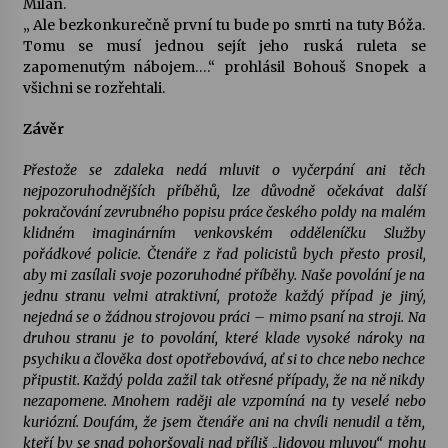
Milan.
„ Ale bezkonkurečně první tu bude po smrti na tuty Bóža.
Tomu se musí jednou sejít jeho ruská ruleta se
zapomenutým nábojem….“ prohlásil Bohouš Snopek a
všichni se rozřehtali.
Závěr
Přestože se zdaleka nedá mluvit o vyčerpání ani těch
nejpozoruhodnějších příběhů, lze důvodně očekávat další
pokračování zevrubného popisu práce českého poldy na malém
klidném imaginárním venkovském odděleníčku Služby
pořádkové policie. Čtenáře z řad policistů bych přesto prosil,
aby mi zasílali svoje pozoruhodné příběhy. Naše povolání je na
jednu stranu velmi atraktivní, protože každý případ je jiný,
nejedná se o žádnou strojovou práci – mimo psaní na stroji. Na
druhou stranu je to povolání, které klade vysoké nároky na
psychiku a člověka dost opotřebovává, ať si to chce nebo nechce
připustit. Každý polda zažil tak otřesné případy, že na ně nikdy
nezapomene. Mnohem raději ale vzpomíná na ty veselé nebo
kuriózní. Doufám, že jsem čtenáře ani na chvíli nenudil a těm,
kteří by se snad pohoršovali nad příliš „lidovou mluvou“ mohu