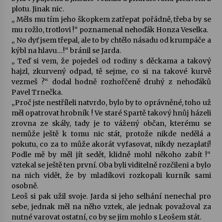
plotu. Jinak nic.
„ Měls mu tím jeho škopkem zatřepat pořádně, třeba by se
mu rožlo, trotlovi !“ poznamenal nehoďák Honza Veselka.
„ No dyť jsem třepal, ale to by chtělo násadu od krumpáče a
kýbl na hlavu…!“ bránil se Jarda.
„ Teď si vem, že pojedeš od rodiny s děckama a takový
hajzl, zkurvený odpad, tě sejme, co si na takové kurvě
vezmeš ?“ dodal hodně rozhořčeně druhý z nehoďáků
Pavel Trnečka.
„Proč jste nestříleli natvrdo, bylo by to oprávněné, toho už
měl opatrovat hrobník ! Ve staré Spartě takový hnůj házeli
zrovna ze skály, tady je to vážený občan, kterému se
nemůže ještě k tomu nic stát, protože nikde nedělá a
pokutu, co za to může akorát vyfasovat, nikdy nezaplatí!
Podle mě by měl jít sedět, klidně mohl někoho zabít !“
vztekal se ještě ten první. Oba byli viditelně rozčileni a bylo
na nich vidět, že by mladíkovi rozkopali kurník sami
osobně.
Leoš si pak užil svoje. Jarda si jeho selhání nenechal pro
sebe, jednak měl na něho vztek, ale jednak považoval za
nutné varovat ostatní, co by se jim mohlo s Leošem stát.