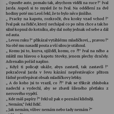
„ Opusťte auto, pomalu tak, abychom viděli na ruce !“ řval
Jarda. Aspoň si to myslel že to řval. Na oddělení za dvě
hodiny poté mu Leoš řekl, že to bylo něco jinšího.
„ Pracky na kapotu, rozkročit, dva kroky vzad vchod !“
řval pak na řidiče, který nechápal co po něm chce a tak ho
silně kopnul do kotníku, aby dal nohy jednak od sebe a dál
od auta.
„ Levou ruku !“ přikázal vytáhlému mladíčkovi, „ pravou !“
Na obě mu nasadil pouta a vší silou je utáhnul.
„ Komu jsi to, kurva, ujížděl, komu, co ?!“ řval na něho a
mlátil mu hlavou o kapotu Stovky, jenom plechy drnčely.
Adrenalin pořád naplno.
„ Když ti policajt ukáže, abys zastavil, tak zastavíš !“
pokračoval Jarda v řevu kázání nepřestávajíce přitom
řádně protřepávat obsah mladíčkovy lebky.
„ A do koho jsi to vrazil, co ?!“ Pak se třikrát zhluboka
nadechl a vydechl, aby se zbavil šíleného přetlaku z
nervového vypětí.
„ Kde máš papíry ?“ řekl už pak o poznání klidněji.
„ Nemám,“ řekl řidič.
„ Jak nemám, vůbec nemám nebo tady nemám ?“