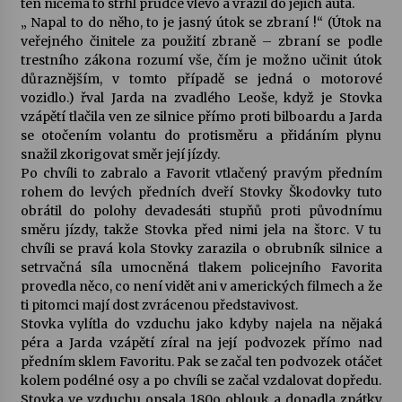
ten ničema to strhl prudce vlevo a vrazil do jejich auta.
„ Napal to do něho, to je jasný útok se zbraní !“ (Útok na
veřejného činitele za použití zbraně – zbraní se podle
trestního zákona rozumí vše, čím je možno učinit útok
důraznějším, v tomto případě se jedná o motorové
vozidlo.) řval Jarda na zvadlého Leoše, když je Stovka
vzápětí tlačila ven ze silnice přímo proti bilboardu a Jarda
se otočením volantu do protisměru a přidáním plynu
snažil zkorigovat směr její jízdy.
Po chvíli to zabralo a Favorit vtlačený pravým předním
rohem do levých předních dveří Stovky Škodovky tuto
obrátil do polohy devadesáti stupňů proti původnímu
směru jízdy, takže Stovka před nimi jela na štorc. V tu
chvíli se pravá kola Stovky zarazila o obrubník silnice a
setrvačná síla umocněná tlakem policejního Favorita
provedla něco, co není vidět ani v amerických filmech a že
ti pitomci mají dost zvrácenou představivost.
Stovka vylítla do vzduchu jako kdyby najela na nějaká
péra a Jarda vzápětí zíral na její podvozek přímo nad
předním sklem Favoritu. Pak se začal ten podvozek otáčet
kolem podélné osy a po chvíli se začal vzdalovat dopředu.
Stovka ve vzduchu opsala 180o oblouk a dopadla zpátky