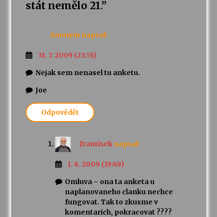
stát nemělo 21.
”
Anonym
napsal:
31. 7. 2009 (23:51)
Nejak sem nenasel tu anketu.
Joe
Odpovědět
frantisek
napsal:
1. 8. 2009 (19:49)
Omluva – ona ta anketa u
naplanovaneho clanku nechce
fungovat. Tak to zkusme v
komentarich, pokracovat ????