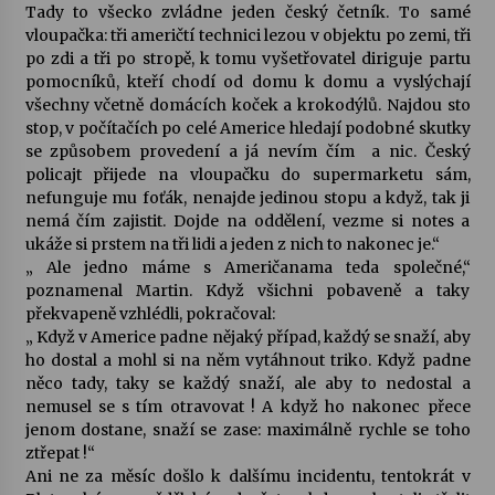
Tady to všecko zvládne jeden český četník. To samé
vloupačka: tři američtí technici lezou v objektu po zemi, tři
po zdi a tři po stropě, k tomu vyšetřovatel diriguje partu
pomocníků, kteří chodí od domu k domu a vyslýchají
všechny včetně domácích koček a krokodýlů. Najdou sto
stop, v počítačích po celé Americe hledají podobné skutky
se způsobem provedení a já nevím čím a nic. Český
policajt přijede na vloupačku do supermarketu sám,
nefunguje mu foťák, nenajde jedinou stopu a když, tak ji
nemá čím zajistit. Dojde na oddělení, vezme si notes a
ukáže si prstem na tři lidi a jeden z nich to nakonec je.“
„ Ale jedno máme s Američanama teda společné,“
poznamenal Martin. Když všichni pobaveně a taky
překvapeně vzhlédli, pokračoval:
„ Když v Americe padne nějaký případ, každý se snaží, aby
ho dostal a mohl si na něm vytáhnout triko. Když padne
něco tady, taky se každý snaží, ale aby to nedostal a
nemusel se s tím otravovat ! A když ho nakonec přece
jenom dostane, snaží se zase: maximálně rychle se toho
ztřepat !“
Ani ne za měsíc došlo k dalšímu incidentu, tentokrát v