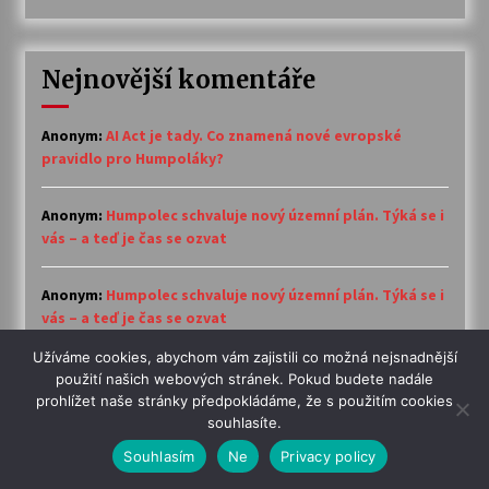
Nejnovější komentáře
Anonym
:
AI Act je tady. Co znamená nové evropské
pravidlo pro Humpoláky?
Anonym
:
Humpolec schvaluje nový územní plán. Týká se i
vás – a teď je čas se ozvat
Anonym
:
Humpolec schvaluje nový územní plán. Týká se i
vás – a teď je čas se ozvat
Užíváme cookies, abychom vám zajistili co možná nejsnadnější
Anonym
:
Fleischsalat – Wurstsalat s majonézou:
použití našich webových stránek. Pokud budete nadále
německá salámová pochoutka
prohlížet naše stránky předpokládáme, že s použitím cookies
souhlasíte.
Anonym
:
AI Act je tady. Co znamená nové evropské
Souhlasím
Ne
Privacy policy
pravidlo pro Humpoláky?