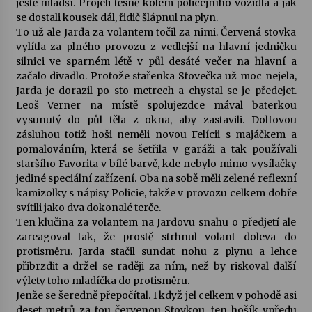
ještě mladší. Projeli těsně kolem policejního vozidla a jak
se dostali kousek dál, řidič šlápnul na plyn.
To už ale Jarda za volantem točil za nimi. Červená stovka
vylítla za plného provozu z vedlejší na hlavní jedničku
silnici ve sparném létě v půl desáté večer na hlavní a
začalo divadlo. Protože stařenka Stovečka už moc nejela,
Jarda je dorazil po sto metrech a chystal se je předejet.
Leoš Verner na místě spolujezdce mával baterkou
vysunutý do půl těla z okna, aby zastavili. Dolfovou
zásluhou totiž hoši neměli novou Felícii s majáčkem a
pomalováním, která se šetřila v garáži a tak používali
staršího Favorita v bílé barvě, kde nebylo mimo vysílačky
jediné speciální zařízení. Oba na sobě měli zelené reflexní
kamizolky s nápisy Policie, takže v provozu celkem dobře
svítili jako dva dokonalé terče.
Ten klučina za volantem na Jardovu snahu o předjetí ale
zareagoval tak, že prostě strhnul volant doleva do
protisměru. Jarda stačil sundat nohu z plynu a lehce
přibrzdit a držel se raději za ním, než by riskoval další
výlety toho mladíčka do protisměru.
Jenže se šeredně přepočítal. I když jel celkem v pohodě asi
deset metrů za tou červenou Stovkou, ten hošík vpředu