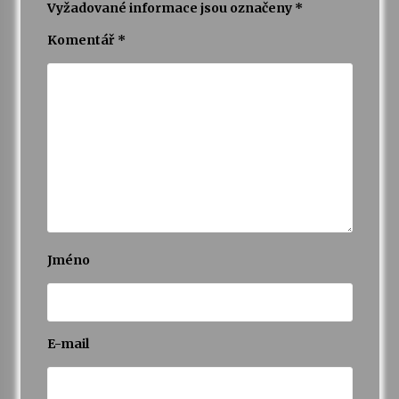
Vyžadované informace jsou označeny
*
Komentář
*
Jméno
E-mail