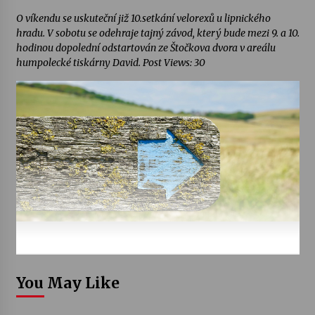
O víkendu se uskuteční již 10.setkání velorexů u lipnického
hradu. V sobotu se odehraje tajný závod, který bude mezi 9. a 10.
hodinou dopolední odstartován ze Štočkova dvora v areálu
humpolecké tiskárny David. Post Views: 30
You May Like