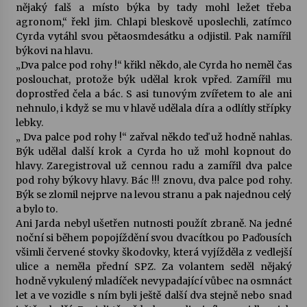
nějaký falš a místo býka by tady mohl ležet třeba
agronom,“ řekl jim. Chlapi bleskově uposlechli, zatímco
Cyrda vytáhl svou pětaosmdesátku a odjistil. Pak namířil
býkovi na hlavu.
„Dva palce pod rohy !“ křikl někdo, ale Cyrda ho neměl čas
poslouchat, protože býk udělal krok vpřed. Zamířil mu
doprostřed čela a bác. S asi tunovým zvířetem to ale ani
nehnulo, i když se mu v hlavě udělala díra a odlítly střípky
lebky.
„ Dva palce pod rohy !“ zařval někdo teď už hodně nahlas.
Býk udělal další krok a Cyrda ho už mohl kopnout do
hlavy. Zaregistroval už cennou radu a zamířil dva palce
pod rohy býkovy hlavy. Bác !!! znovu, dva palce pod rohy.
Býk se zlomil nejprve na levou stranu a pak najednou celý
a bylo to.
Ani Jarda nebyl ušetřen nutnosti použít zbraně. Na jedné
noční si během popojíždění svou dvacítkou po Paďousích
všimli červené stovky škodovky, která vyjížděla z vedlejší
ulice a neměla přední SPZ. Za volantem seděl nějaký
hodně vykulený mladíček nevypadající vůbec na osmnáct
let a ve vozidle s ním byli ještě další dva stejně nebo snad