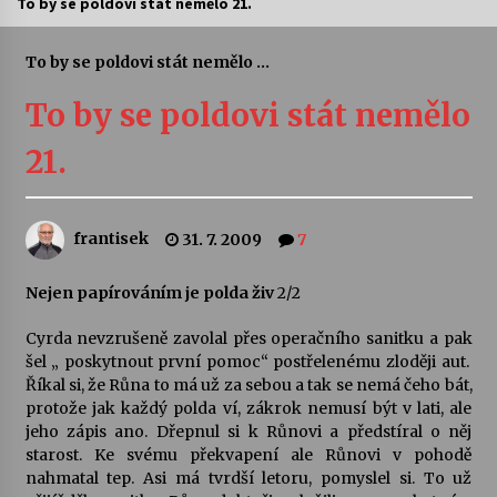
To by se poldovi stát nemělo 21.
Letní koncerty ve Stromovce: Ars Camerata a
Sukuba Ensemble
To by se poldovi stát nemělo ...
4. 8. 2026
To by se poldovi stát nemělo
Vernisáž výstavy Josefíny Duškové: Stávám se
21.
kapkou
30. 7. 2026
frantisek
31. 7. 2009
7
Veselí muzikanti
30. 7. 2026
Nejen papírováním je polda živ
2/2
Cyrda nevzrušeně zavolal přes operačního sanitku a pak
Pozvánka na integrační festival Quijotova
šedesátka: 28. 7.–1. 8. 2026
šel „ poskytnout první pomoc“ postřelenému zloději aut.
28. 7. 2026
Říkal si, že Růna to má už za sebou a tak se nemá čeho bát,
protože jak každý polda ví, zákrok nemusí být v lati, ale
jeho zápis ano. Dřepnul si k Růnovi a předstíral o něj
Letní koncerty ve Stromovce: Kolchoz a
starost. Ke svému překvapení ale Růnovi v pohodě
Jenakaši
nahmatal tep. Asi má tvrdší letoru, pomyslel si. To už
28. 7. 2026