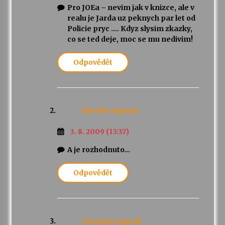
Pro JOEa – nevim jak v knizce, ale v
realu je Jarda uz peknych par let od
Policie pryc …. Kdyz slysim zkazky,
co se ted deje, moc se mu nedivim!
Odpovědět
hatchet
napsal:
3. 8. 2009 (13:37)
A je rozhodnuto…
Odpovědět
Anonym
napsal: