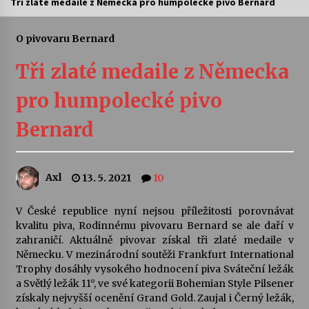
Tři zlaté medaile z Německa pro humpolecké pivo Bernard
Letní koncerty ve Stromovce: Ars Camerata a
Sukuba Ensemble
O pivovaru Bernard
4. 8. 2026
Tři zlaté medaile z Německa
Vernisáž výstavy Josefíny Duškové: Stávám se
pro humpolecké pivo
kapkou
30. 7. 2026
Bernard
Veselí muzikanti
30. 7. 2026
Axl
13. 5. 2021
10
V České republice nyní nejsou příležitosti porovnávat
Pozvánka na integrační festival Quijotova
šedesátka: 28. 7.–1. 8. 2026
kvalitu piva, Rodinnému pivovaru Bernard se ale daří v
28. 7. 2026
zahraničí. Aktuálně pivovar získal tři zlaté medaile v
Německu. V mezinárodní soutěži Frankfurt International
Trophy dosáhly vysokého hodnocení piva Sváteční ležák
Letní koncerty ve Stromovce: Kolchoz a
a Světlý ležák 11°, ve své kategorii Bohemian Style Pilsener
Jenakaši
získaly nejvyšší ocenění Grand Gold. Zaujal i Černý ležák,
28. 7. 2026