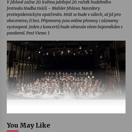
V Jihlavě začne 20. května jubilejní 20. ročník hudebního
festivalu Hudba tisíců – Mahler Jihlava. Navzdory
protiepidemickým opatřením. Hrát se bude v sálech, ať již pro
obecenstvo, či bez. Připraveny jsou online přenosy i záznamy
vystoupení. Jeden z koncertů bude věnován všem bojovníkům s
pandemií. Post Views: 1
You May Like