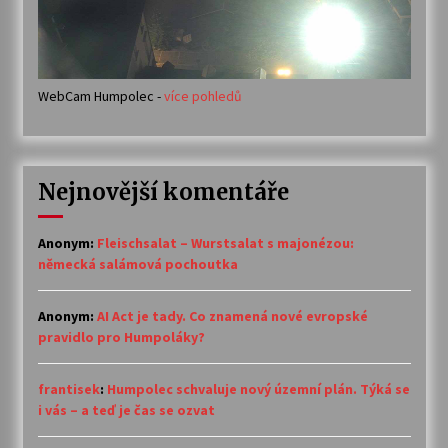
WebCam Humpolec -
více pohledů
Nejnovější komentáře
Anonym
:
Fleischsalat – Wurstsalat s majonézou:
německá salámová pochoutka
Anonym
:
AI Act je tady. Co znamená nové evropské
pravidlo pro Humpoláky?
frantisek
:
Humpolec schvaluje nový územní plán. Týká se
i vás – a teď je čas se ozvat