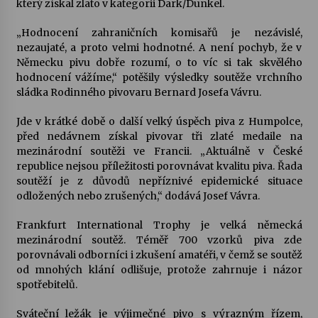
který získal zlato v kategorii Dark/Dunkel.
Votavžatský ploty
„Hodnocení zahraničních komisařů je nezávislé,
23. 7. 2026
nezaujaté, a proto velmi hodnotné. A není pochyb, že v
Německu pivu dobře rozumí, o to víc si tak skvělého
hodnocení vážíme,“ potěšily výsledky soutěže vrchního
sládka Rodinného pivovaru Bernard Josefa Vávru.
Letní koncerty ve Stromovce: Rufus Miller
22. 7. 2026
Jde v krátké době o další velký úspěch piva z Humpolce,
před nedávnem získal pivovar tři zlaté medaile na
mezinárodní soutěži ve Francii. „Aktuálně v České
Vysočinka
republice nejsou příležitosti porovnávat kvalitu piva. Řada
17. 7. 2026
soutěží je z důvodů nepříznivé epidemické situace
odložených nebo zrušených,“ dodává Josef Vávra.
Ozvěny prázdnin
Frankfurt International Trophy je velká německá
14. 7. 2026
mezinárodní soutěž. Téměř 700 vzorků piva zde
porovnávali odborníci i zkušení amatéři, v čemž se soutěž
od mnohých klání odlišuje, protože zahrnuje i názor
spotřebitelů.
Za kulturou kousek za Humpolec. V Želivě ožije
odkaz Josefa Čapka
Sváteční ležák je výjimečné pivo s výrazným řízem,
13. 7. 2026