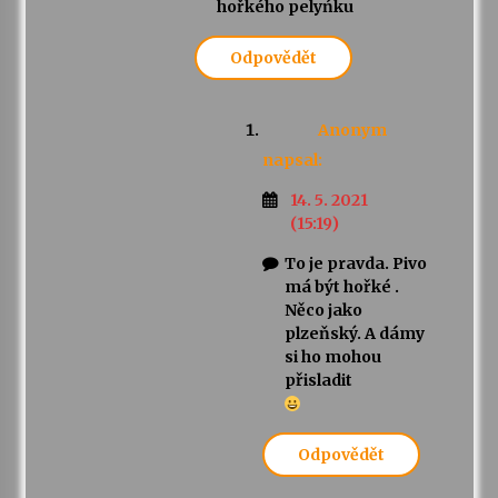
hořkého pelyńku
Odpovědět
Anonym
napsal:
14. 5. 2021
(15:19)
To je pravda. Pivo
má být hořké .
Něco jako
plzeňský. A dámy
si ho mohou
přisladit
Odpovědět