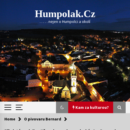
Skip
to
Humpolak.cz
content
. . . . . nejen o Humpolci a okolí
Kam za kulturou?
Home
O pivovaru Bernard
Kam za kulturou?