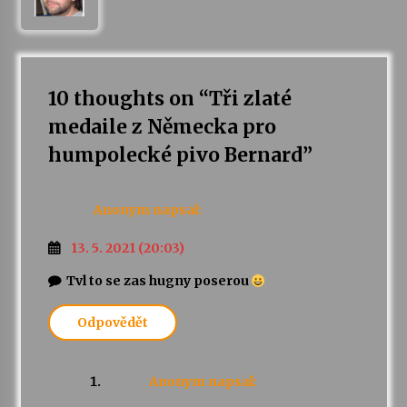
10 thoughts on “
Tři zlaté
medaile z Německa pro
humpolecké pivo Bernard
”
Anonym
napsal:
13. 5. 2021 (20:03)
Tvl to se zas hugny poserou
Odpovědět
Anonym
napsal: