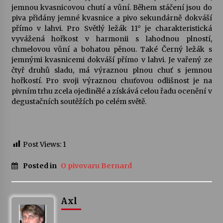
jemnou kvasnicovou chutí a vůní. Během stáčení jsou do
piva přidány jemné kvasnice a pivo sekundárně dokváší
Varhanní recitál Michala Novenka v Klášteře
přímo v lahvi. Pro Světlý ležák 11° je charakteristická
Želiv
vyvážená hořkost v harmonii s lahodnou plností,
3. 7. 2026
chmelovou vůní a bohatou pěnou. Také Černý ležák s
jemnými kvasnicemi dokváší přímo v lahvi. Je vařený ze
čtyř druhů sladu, má výraznou plnou chuť s jemnou
Petr Adamec – Malovaný svět
hořkostí. Pro svoji výraznou chuťovou odlišnost je na
30. 6. 2026
pivním trhu zcela ojedinělé a získává celou řadu ocenění v
degustačních soutěžích po celém světě.
Post Views:
1
Posted in
O pivovaru Bernard
Axl