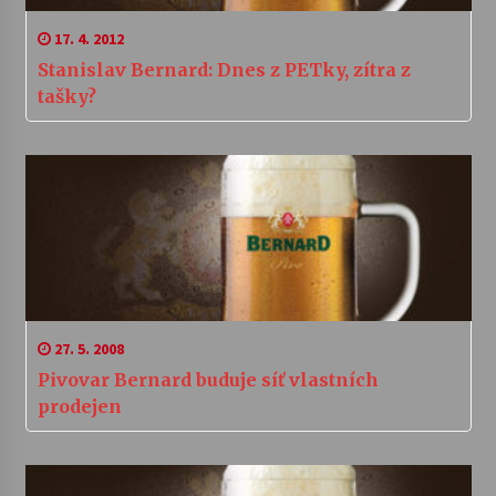
17. 4. 2012
Stanislav Bernard: Dnes z PETky, zítra z
tašky?
27. 5. 2008
Pivovar Bernard buduje síť vlastních
prodejen