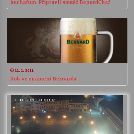
kuchařům. Připravil soutěž BenardChef
11. 1. 2011
Rok ve znamení Bernarda