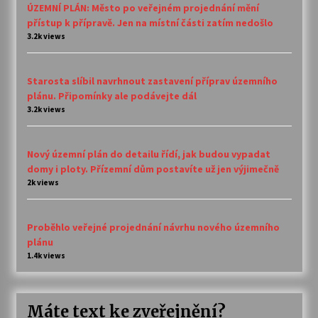
ÚZEMNÍ PLÁN: Město po veřejném projednání mění
přístup k přípravě. Jen na místní části zatím nedošlo
3.2k views
Starosta slíbil navrhnout zastavení příprav územního
plánu. Připomínky ale podávejte dál
3.2k views
Nový územní plán do detailu řídí, jak budou vypadat
domy i ploty. Přízemní dům postavíte už jen výjimečně
2k views
Proběhlo veřejné projednání návrhu nového územního
plánu
1.4k views
Máte text ke zveřejnění?