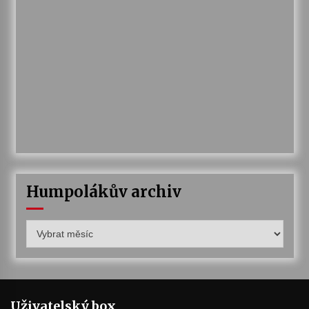
Humpolákův archiv
Humpolákův
archiv
Uživatelský box