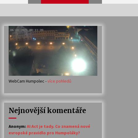
Veselí muzikanti
30. 7. 2026
Votavžatský ploty
23. 7. 2026
WebCam Humpolec -
více pohledů
Ozvěny prázdnin
14. 7. 2026
Nejnovější komentáře
Petr Adamec – Malovaný svět
30. 6. 2026
Anonym
:
AI Act je tady. Co znamená nové
evropské pravidlo pro Humpoláky?