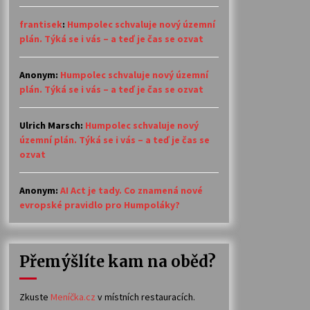
frantisek
:
Humpolec schvaluje nový územní
plán. Týká se i vás – a teď je čas se ozvat
Anonym
:
Humpolec schvaluje nový územní
plán. Týká se i vás – a teď je čas se ozvat
Ulrich Marsch
:
Humpolec schvaluje nový
územní plán. Týká se i vás – a teď je čas se
ozvat
Anonym
:
AI Act je tady. Co znamená nové
evropské pravidlo pro Humpoláky?
Přemýšlíte kam na oběd?
Zkuste
Meníčka.cz
v místních restauracích.