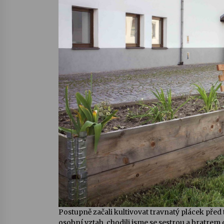
Postupně začali kultivovat travnatý plácek před
osobní vztah, chodili jsme se sestrou a bratrem