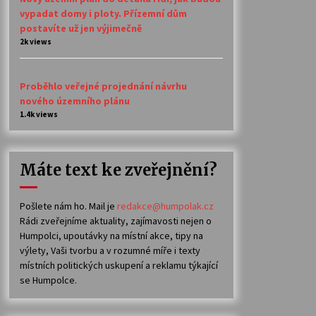
vypadat domy i ploty. Přízemní dům
postavíte už jen výjimečně
2k views
Proběhlo veřejné projednání návrhu
nového územního plánu
1.4k views
Máte text ke zveřejnění?
Pošlete nám ho. Mail je
redakce@humpolak.cz
Rádi zveřejníme aktuality, zajímavosti nejen o
Humpolci, upoutávky na místní akce, tipy na
výlety, Vaši tvorbu a v rozumné míře i texty
místních politických uskupení a reklamu týkající
se Humpolce.