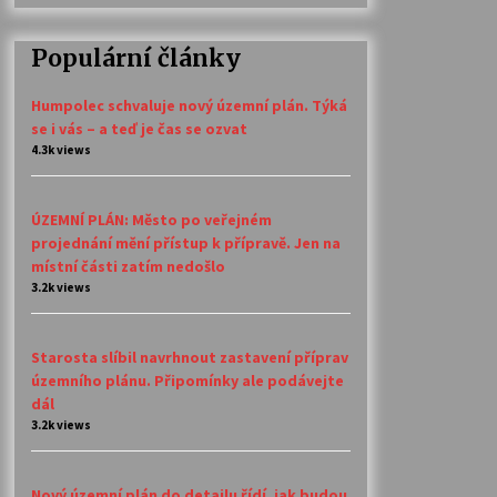
Populární články
Humpolec schvaluje nový územní plán. Týká
se i vás – a teď je čas se ozvat
4.3k views
ÚZEMNÍ PLÁN: Město po veřejném
projednání mění přístup k přípravě. Jen na
místní části zatím nedošlo
3.2k views
Starosta slíbil navrhnout zastavení příprav
územního plánu. Připomínky ale podávejte
dál
3.2k views
Nový územní plán do detailu řídí, jak budou