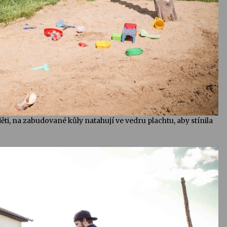
děti, na zabudované kůly natahují ve vedru plachtu, aby stínila