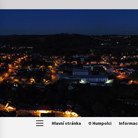
Skip
to
content
Hlavní stránka
O Humpolci
Informac