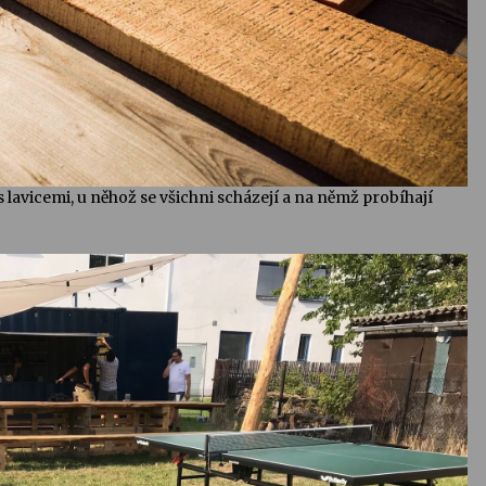
 lavicemi, u něhož se všichni scházejí a na němž probíhají