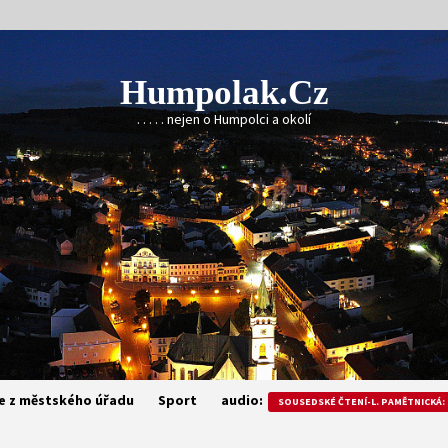
Humpolak.cz
. . . . . nejen o Humpolci a okolí
e z městského úřadu
Sport
audio:
SOUSEDSKÉ ČTENÍ-L. PAMĚTNICKÁ: 