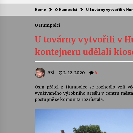
Home
O Humpolci
U továrny vytvořili v H
Kam za kulturou?
O Humpolci
Letní koncerty ve Stromovce: Ars
Camerata a Sukuba Ensemble
U továrny vytvořili v 
4. 8. 2026
kontejneru udělali kio
Pozvánka na integrační festival
Quijotova šedesátka: 28. 7.–1. 8.
2026
Axl
2. 12. 2020
6
28. 7. 2026
Letní koncerty ve Stromovce: Rufu
Osm přátel z Humpolce se rozhodlo vzít vě
Miller
využívaného výrobního areálu v centru města.
22. 7. 2026
postupně se komunita rozrůstala.
Za kulturou kousek za Humpolec. 
Želivě ožije odkaz Josefa Čapka
13. 7. 2026