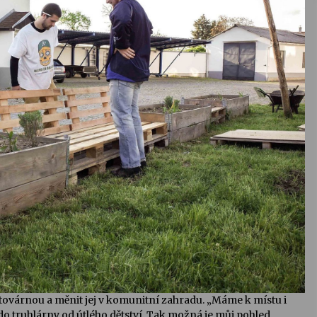
 továrnou a měnit jej v komunitní zahradu. „Máme k místu i
 do truhlárny od útlého dětství. Tak možná je můj pohled