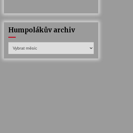
Humpolákův archiv
Humpolákův
archiv