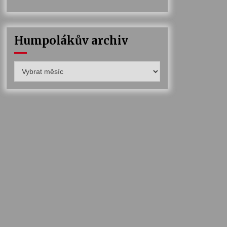
Humpolákův archiv
Humpolákův
archiv