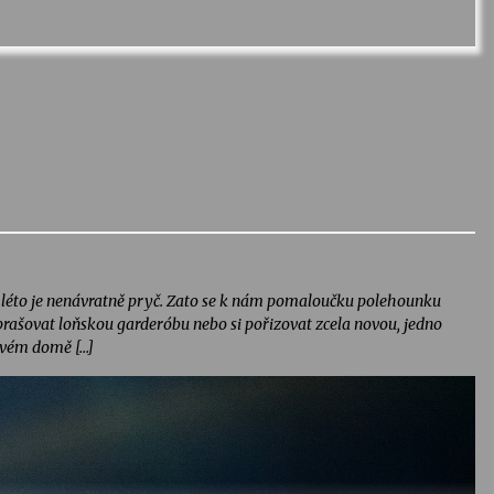
 – léto je nenávratně pryč. Zato se k nám pomaloučku polehounku
prašovat loňskou garderóbu nebo si pořizovat zcela novou, jedno
kovém domě […]