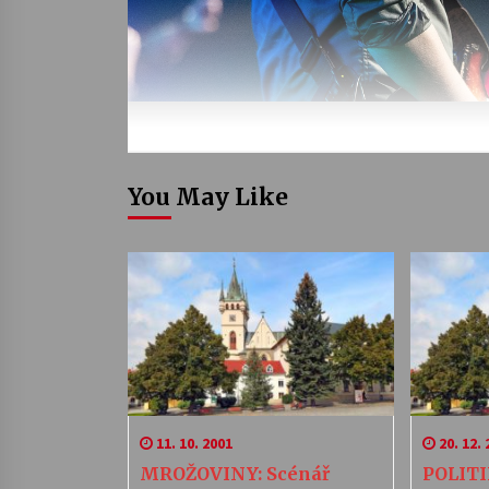
You May Like
11. 10. 2001
20. 12. 
MROŽOVINY: Scénář
POLITI