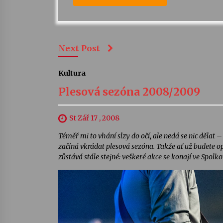
Next Post
Kultura
Plesová sezóna 2008/2009
St Zář 17 , 2008
Téměř mi to vhání slzy do očí, ale nedá se nic dělat
začíná vkrádat plesová sezóna. Takže ať už budete o
zůstává stále stejné: veškeré akce se konají ve Spol