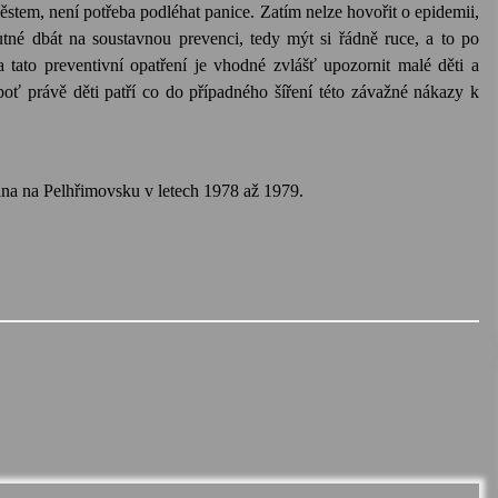
ěstem, není potřeba podléhat panice. Zatím nelze hovořit o epidemii,
tné dbát na soustavnou prevenci, tedy mýt si řádně ruce, a to po
ato preventivní opatření je vhodné zvlášť upozornit malé děti a
boť právě děti patří co do případného šíření této závažné nákazy k
na na Pelhřimovsku v letech 1978 až 1979.