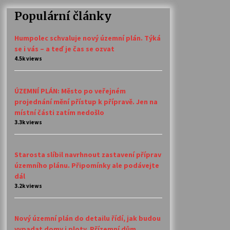
Populární články
Humpolec schvaluje nový územní plán. Týká
se i vás – a teď je čas se ozvat
4.5k views
ÚZEMNÍ PLÁN: Město po veřejném
projednání mění přístup k přípravě. Jen na
místní části zatím nedošlo
3.3k views
Starosta slíbil navrhnout zastavení příprav
územního plánu. Připomínky ale podávejte
dál
3.2k views
Nový územní plán do detailu řídí, jak budou
vypadat domy i ploty. Přízemní dům