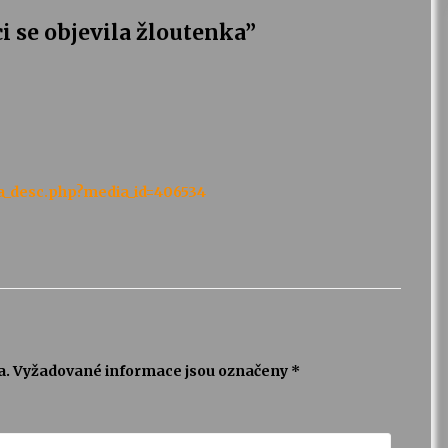
 se objevila žloutenka
”
ia_desc.php?media_id=406534
a.
Vyžadované informace jsou označeny
*