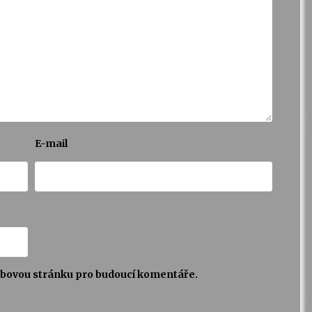
E-mail
webovou stránku pro budoucí komentáře.