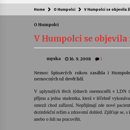
Home
O Humpolci
V Humpolci se objevila 
Kam za kulturou?
O Humpolci
Letní koncerty ve Stromovce: Ars
Camerata a Sukuba Ensemble
V Humpolci se objevila
4. 8. 2026
Pozvánka na integrační festival
myska
16. 9. 2008
1
Quijotova šedesátka: 28. 7.–1. 8.
2026
28. 7. 2026
Nemoc špinavých rukou zasáhla i Humpole
nemocných už devět lidí.
Letní koncerty ve Stromovce: Rufu
Miller
V uplynulých třech týdnech onemocněli v LDN tři p
22. 7. 2026
příjmu a jedna studentka, která v léčebně vykonáva
omezil chod zařízení. Nepřijímají zde nové pacien
Za kulturou kousek za Humpolec. 
dezinfekční režim a zdravotní dohled. Zjišťuje se, s
Želivě ožije odkaz Josefa Čapka
anebo o lidi na pracovišti.
13. 7. 2026