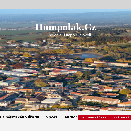
Humpolak.cz
. . . . . nejen o Humpolci a okolí
e z městského úřadu
Sport
audio:
SOUSEDSKÉ ČTENÍ-L. PAMĚTNICKÁ: 