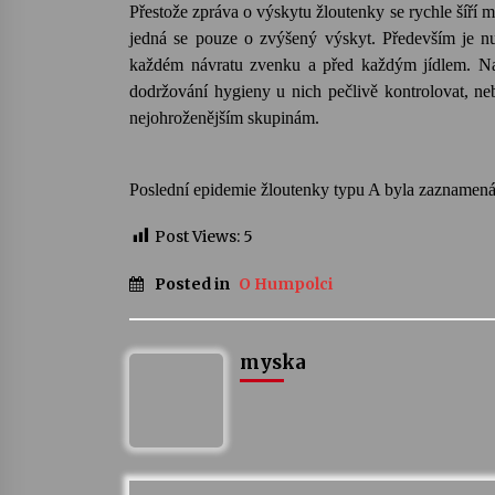
Přestože zpráva o výskytu žloutenky se rychle šíří m
jedná se pouze o zvýšený výskyt. Především je nu
každém návratu zvenku a před každým jídlem. Na t
dodržování hygieny u nich pečlivě kontrolovat, ne
nejohroženějším skupinám.
Poslední epidemie žloutenky typu A byla zaznamená
Post Views:
5
Posted in
O Humpolci
myska