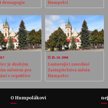
t demagogie
Humpolci
017
25. 10. 2006
ec je druhým
1.ustavující zasedání
ším městem pro
Zastupitelstva města
ání v republice
Humpolec
O Humpolákovi
ne