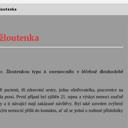
žloutenka
Vernisáž výstavy Josefíny Duškové:
Stávám se kapkou
 žloutenka
30. 7. 2026
Letní koncerty ve Stromovce:
Kolchoz a Jenakaši
28. 7. 2026
c. Žloutenkou typu A onemocnělo v léčebně dlouhodobě
s
Vysočinka
17. 7. 2026
acienti, tři zdravotní sestry, jedna ošetřovatelka, pracovnice na
la praxi. První případ byl zjištěn 21. srpna a výskyt nemoci značně
ty a ti stávající mají zakázané návštěvy. Byl také zaveden zvýšený
V
Varhanní recitál Michala Novenka v
 kým nemocní přišli do kontaktu, ať už se jedná o rodinné příslušníky
Klášteře Želiv
3. 7. 2026