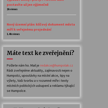
postavíte už jen výjimečně
2k views
Nový územní plán: klíčový dokument města
míří k veřejnému projednání
1.4k views
Máte text ke zveřejnění?
Pošlete nám ho. Mail je
redakce@humpolak.cz
Rádi zveřejníme aktuality, zajímavosti nejen o
Humpolci, upoutávky na místní akce, tipy na
výlety, Vaši tvorbu a v rozumné míře i texty
místních politických uskupení a reklamu týkající
se Humpolce.