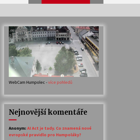
Veselí muzikanti
30. 7. 2026
Votavžatský ploty
23. 7. 2026
WebCam Humpolec -
více pohledů
Ozvěny prázdnin
14. 7. 2026
Nejnovější komentáře
Petr Adamec – Malovaný svět
30. 6. 2026
Anonym
:
AI Act je tady. Co znamená nové
evropské pravidlo pro Humpoláky?