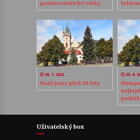
protiteroristické války
lehkos
26. 7. 2021
25. 4. 2
Psali jsme před 20 lety
Humpol
nejlep
podnik
Uživatelský box