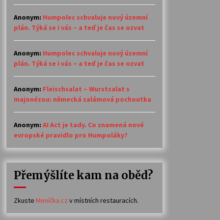
Anonym
:
Humpolec schvaluje nový územní
plán. Týká se i vás – a teď je čas se ozvat
Anonym
:
Humpolec schvaluje nový územní
plán. Týká se i vás – a teď je čas se ozvat
Anonym
:
Fleischsalat – Wurstsalat s
majonézou: německá salámová pochoutka
Anonym
:
AI Act je tady. Co znamená nové
evropské pravidlo pro Humpoláky?
Přemýšlíte kam na oběd?
Zkuste
Meníčka.cz
v místních restauracích.