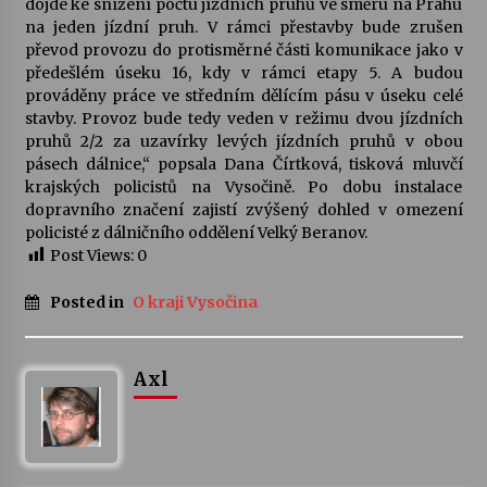
dojde ke snížení počtu jízdních pruhů ve směru na Prahu
na jeden jízdní pruh. V rámci přestavby bude zrušen
Votavžatský ploty
převod provozu do protisměrné části komunikace jako v
23. 7. 2026
předešlém úseku 16, kdy v rámci etapy 5. A budou
prováděny práce ve středním dělícím pásu v úseku celé
stavby. Provoz bude tedy veden v režimu dvou jízdních
pruhů 2/2 za uzavírky levých jízdních pruhů v obou
Letní koncerty ve Stromovce: Rufus Miller
pásech dálnice,“ popsala Dana Čírtková, tisková mluvčí
22. 7. 2026
krajských policistů na Vysočině. Po dobu instalace
dopravního značení zajistí zvýšený dohled v omezení
policisté z dálničního oddělení Velký Beranov.
Vysočinka
Post Views:
0
17. 7. 2026
Posted in
O kraji Vysočina
Ozvěny prázdnin
14. 7. 2026
Axl
Za kulturou kousek za Humpolec. V Želivě ožije
odkaz Josefa Čapka
13. 7. 2026