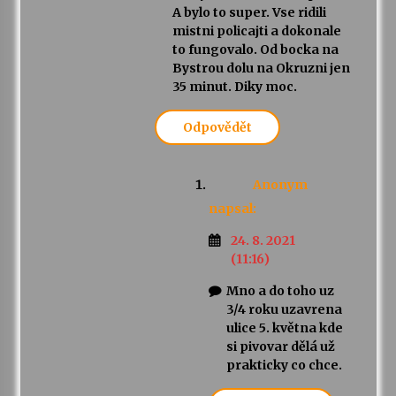
A bylo to super. Vse ridili
mistni policajti a dokonale
to fungovalo. Od bocka na
Bystrou dolu na Okruzni jen
35 minut. Diky moc.
Odpovědět
Anonym
napsal:
24. 8. 2021
(11:16)
Mno a do toho uz
3/4 roku uzavrena
ulice 5. května kde
si pivovar dělá už
prakticky co chce.