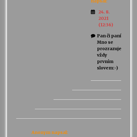
napsal:
24. 8.
2021
(12:36)
Pan či paní
Mno se
prozrazuje
vždy
prvním
slovem:-)
Anonym
napsal: