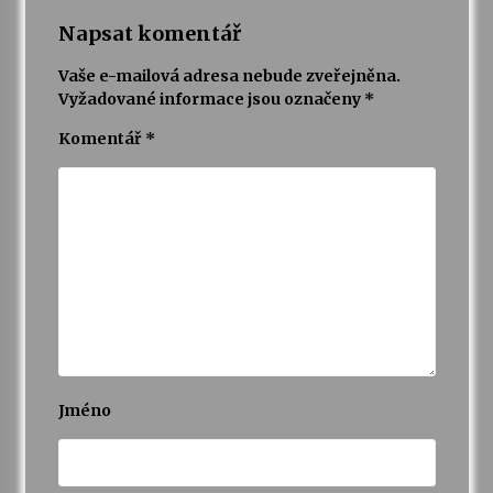
Napsat komentář
Vaše e-mailová adresa nebude zveřejněna.
Vyžadované informace jsou označeny
*
Komentář
*
Jméno