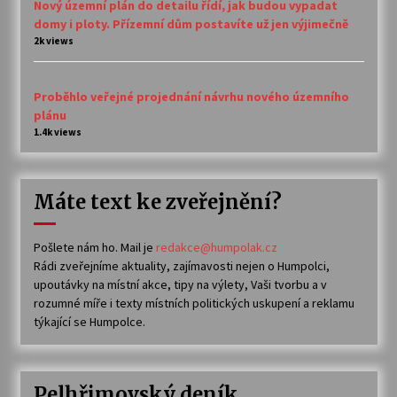
Nový územní plán do detailu řídí, jak budou vypadat
domy i ploty. Přízemní dům postavíte už jen výjimečně
2k views
Proběhlo veřejné projednání návrhu nového územního
plánu
1.4k views
Máte text ke zveřejnění?
Pošlete nám ho. Mail je
redakce@humpolak.cz
Rádi zveřejníme aktuality, zajímavosti nejen o Humpolci,
upoutávky na místní akce, tipy na výlety, Vaši tvorbu a v
rozumné míře i texty místních politických uskupení a reklamu
týkající se Humpolce.
Pelhřimovský deník