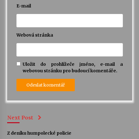
E-mail
Webová stránka
Uložit do prohlížeče jméno, e-mail a
webovou stránku pro budoucí komentáře.
Next Post
Z deníku humpolecké policie