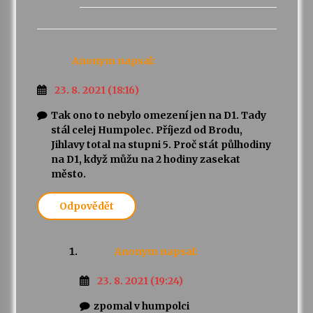
Anonym
napsal:
23. 8. 2021 (18:16)
Tak ono to nebylo omezení jen na D1. Tady
stál celej Humpolec. Příjezd od Brodu,
Jihlavy total na stupni 5. Proč stát půlhodiny
na D1, když můžu na 2 hodiny zasekat
město.
Odpovědět
Anonym
napsal:
23. 8. 2021 (19:24)
zpomal v humpolci