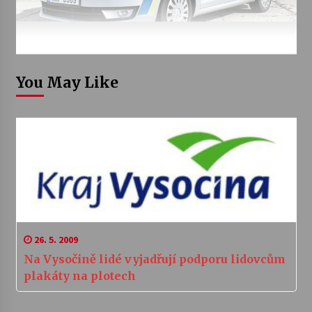
You May Like
26. 5. 2009
Na Vysočině lidé vyjadřují podporu lidovcům
plakáty na plotech