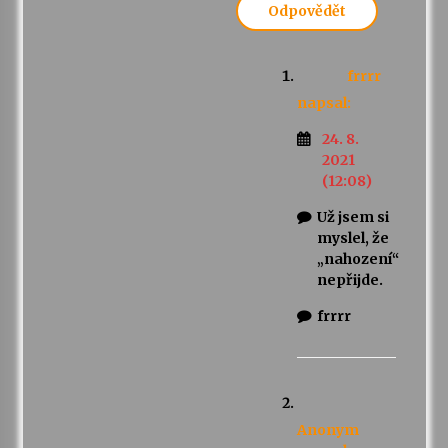
Odpovědět
frrrr
napsal:
24. 8.
2021
(12:08)
Už jsem si
myslel, že
„nahození“
nepřijde.
frrrr
Anonym