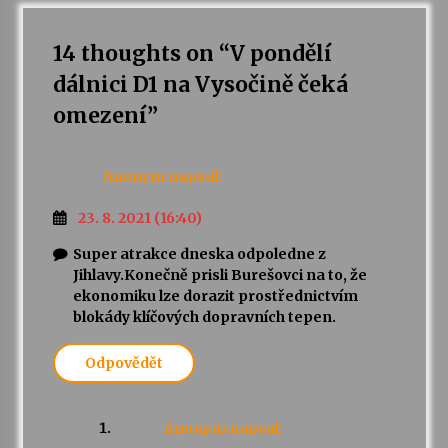
14 thoughts on “
V pondělí
Varhanní recitál Michala Novenka v Klášteře
Želiv
dálnici D1 na Vysočině čeká
3. 7. 2026
omezení
”
Petr Adamec – Malovaný svět
30. 6. 2026
Anonym
napsal:
23. 8. 2021 (16:40)
Super atrakce dneska odpoledne z
Jihlavy.Konečně prisli Burešovci na to, že
ekonomiku lze dorazit prostřednictvím
blokády klíčových dopravních tepen.
Odpovědět
Anonym
napsal: