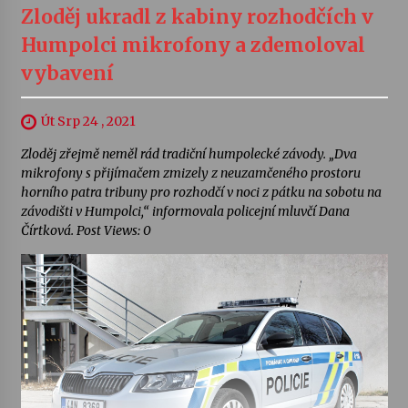
Zloděj ukradl z kabiny rozhodčích v
Humpolci mikrofony a zdemoloval
vybavení
Út Srp 24 , 2021
Zloděj zřejmě neměl rád tradiční humpolecké závody. „Dva
mikrofony s přijímačem zmizely z neuzamčeného prostoru
horního patra tribuny pro rozhodčí v noci z pátku na sobotu na
závodišti v Humpolci,“ informovala policejní mluvčí Dana
Čírtková. Post Views: 0