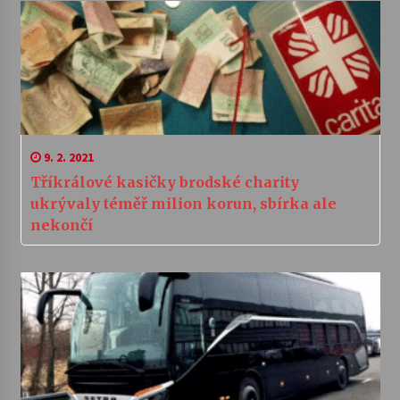
9. 2. 2021
Tříkrálové kasičky brodské charity
ukrývaly téměř milion korun, sbírka ale
nekončí