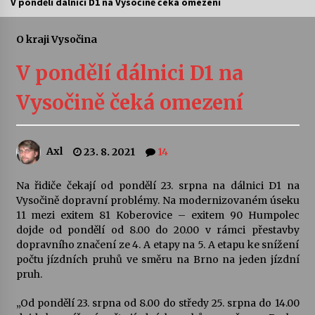
V pondělí dálnici D1 na Vysočině čeká omezení
Letní koncerty ve Stromovce: Ars Camerata a
Sukuba Ensemble
O kraji Vysočina
4. 8. 2026
V pondělí dálnici D1 na
Vernisáž výstavy Josefíny Duškové: Stávám se
Vysočině čeká omezení
kapkou
30. 7. 2026
Axl
23. 8. 2021
14
Veselí muzikanti
30. 7. 2026
Na řidiče čekají od pondělí 23. srpna na dálnici D1 na
Vysočině dopravní problémy. Na modernizovaném úseku
11 mezi exitem 81 Koberovice – exitem 90 Humpolec
Pozvánka na integrační festival Quijotova
šedesátka: 28. 7.–1. 8. 2026
dojde od pondělí od 8.00 do 20.00 v rámci přestavby
28. 7. 2026
dopravního značení ze 4. A etapy na 5. A etapu ke snížení
počtu jízdních pruhů ve směru na Brno na jeden jízdní
pruh.
Letní koncerty ve Stromovce: Kolchoz a
Jenakaši
„Od pondělí 23. srpna od 8.00 do středy 25. srpna do 14.00
28. 7. 2026