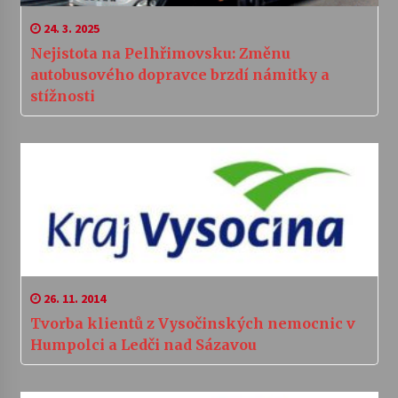
24. 3. 2025
Nejistota na Pelhřimovsku: Změnu
autobusového dopravce brzdí námitky a
stížnosti
26. 11. 2014
Tvorba klientů z Vysočinských nemocnic v
Humpolci a Ledči nad Sázavou