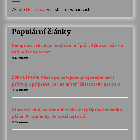
Zkuste
Meníčka.cz
v místních restauracích.
Populární články
Humpolec schvaluje nový územní plán. Týká se i vás – a
teď je čas se ozvat
4.6k views
ÚZEMNÍ PLÁN: Město po veřejném projednání mění
přístup k přípravě. Jen na místní části zatím nedošlo
3.3k views
Starosta slíbil navrhnout zastavení příprav územního
plánu. Připomínky ale podávejte dál
3.2k views