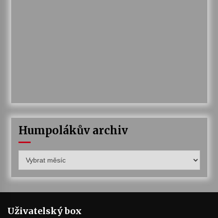
Humpolákův archiv
Humpolákův
archiv
Uživatelský box