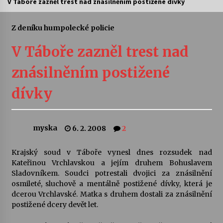
V Táboře zazněl trest nad znásilněním postižené dívky
Letní koncerty ve Stromovce: Ars Camerata a
Sukuba Ensemble
Z deníku humpolecké policie
4. 8. 2026
V Táboře zazněl trest nad
Vernisáž výstavy Josefíny Duškové: Stávám se
znásilněním postižené
kapkou
30. 7. 2026
dívky
Veselí muzikanti
30. 7. 2026
myska
6. 2. 2008
2
Krajský soud v Táboře vynesl dnes rozsudek nad
Pozvánka na integrační festival Quijotova
šedesátka: 28. 7.–1. 8. 2026
Kateřinou Vrchlavskou a jejím druhem Bohuslavem
28. 7. 2026
Sladovníkem. Soudci potrestali dvojici za znásilnění
osmileté, sluchově a mentálně postižené dívky, která je
dcerou Vrchlavské. Matka s druhem dostali za znásilnění
Letní koncerty ve Stromovce: Kolchoz a
postižené dcery devět let.
Jenakaši
28. 7. 2026