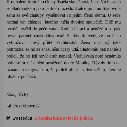
K odhalení trestného činu přispěla skutečnost, že se Vrchlavská
se Sladovníkem jako partneři rozešli. Krátce po činu Sladovník
Votavžatský ploty
ženu ze své chalupy vystěhoval i s jejími třemi dětmi. U sebe
23. 7. 2026
nechal jen chlapce, kterého měla dvojice společně. Dítě mu
později svěřil do péče soud. Kvůli chlapci a penězům se pak
bývalí partneři často dohadovali. Sladovník uvedl, že mu často
Letní koncerty ve Stromovce: Rufus Miller
vyhrožoval nový přítel Vrchlavské. Žena mu prý také
22. 7. 2026
pohrozila, že ho za znásilnění dcery udá. Sladovník pak nahlásil
policii, že ho její nový druh napadl. Vrchlavská poté oznámila
policistům znásilnění postižené dcery Moniky. Bývalý druh na
Vysočinka
oznámení reagoval tím, že policii přinesl video z činu, které si
17. 7. 2026
uložil v počítači.
Ozvěny prázdnin
(Zdroj: ČTK)
14. 7. 2026
Post Views:
17
Za kulturou kousek za Humpolec. V Želivě ožije
Posted in
Z deníku humpolecké policie
odkaz Josefa Čapka
13. 7. 2026