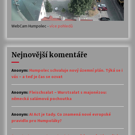
WebCam Humpolec -
více pohledů
Nejnovější komentáře
Anonym
:
Humpolec schvaluje nový územní plán. Týká se i
vás – a teď je čas se ozvat
Anonym
:
Fleischsalat – Wurstsalat s majonézou:
německá salámová pochoutka
Anonym
:
AI Act je tady. Co znamená nové evropské
pravidlo pro Humpoláky?