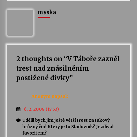
myska
Varhanní recitál Michala Novenka v Klášteře
Želiv
3. 7. 2026
Petr Adamec – Malovaný svět
30. 6. 2026
2 thoughts on “
V Táboře zazněl
trest nad znásilněním
postižené dívky
”
Anonym
napsal:
6. 2. 2008 (17:53)
Udělil bych jim ještě větší trest za takový
hrůzný čin! Který je to Sladovník? Jezdíval
favoritem?