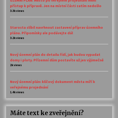
ÚZEMNÍ PLÁN: Město po veřejném projednání mění
přístup k přípravě. Jen na místní části zatím nedošlo
3.3k views
Starosta slíbil navrhnout zastavení příprav územního
plánu. Připomínky ale podávejte dál
3.2k views
Nový územní plán do detailu řídí, jak budou vypadat
domy i ploty. Přízemní dům postavíte už jen výjimečně
2k views
Nový územní plán: klíčový dokument města míří k
veřejnému projednání
1.4k views
Máte text ke zveřejnění?