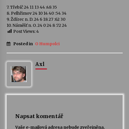
7. Třebíč 24 11 13 44 :48 35
Votavžatský ploty
8. Pelhřimov 24 10 14 40 :54 34
23. 7. 2026
9. Ždírec n. D. 24 6 18 27 :62 30
10. Náměšť n. O. 24 0 24 8 :72 24
Post Views:
4
Letní koncerty ve Stromovce: Rufus Miller
Posted in
O Humpolci
22. 7. 2026
Axl
Vysočinka
17. 7. 2026
Ozvěny prázdnin
14. 7. 2026
Napsat komentář
Za kulturou kousek za Humpolec. V Želivě ožije
odkaz Josefa Čapka
Vaše e-mailová adresa nebude zveřejněna.
13. 7. 2026