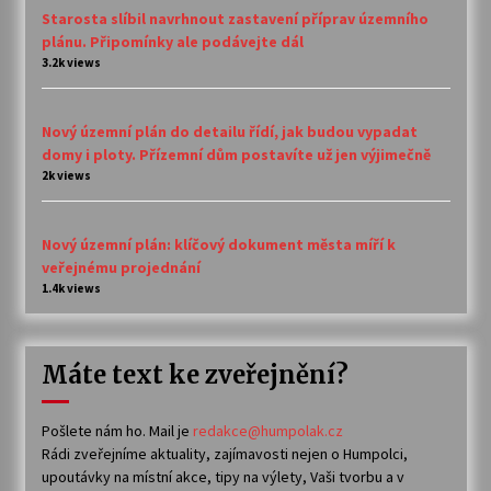
Starosta slíbil navrhnout zastavení příprav územního
plánu. Připomínky ale podávejte dál
3.2k views
Nový územní plán do detailu řídí, jak budou vypadat
domy i ploty. Přízemní dům postavíte už jen výjimečně
2k views
Nový územní plán: klíčový dokument města míří k
veřejnému projednání
1.4k views
Máte text ke zveřejnění?
Pošlete nám ho. Mail je
redakce@humpolak.cz
Rádi zveřejníme aktuality, zajímavosti nejen o Humpolci,
upoutávky na místní akce, tipy na výlety, Vaši tvorbu a v