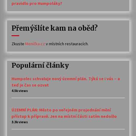
pravidlo pro Humpoláky?
Přemýšlíte kam na oběd?
Zkuste
Meníčka.cz
v místních restauracích.
Populární články
Humpolec schvaluje nový územní plán. Týká se i vás – a
teď je čas se ozvat
4.5k views
ÚZEMNÍ PLÁN: Město po veřejném projednání mění
přístup k přípravě. Jen na místní části zatím nedošlo
3.3k views