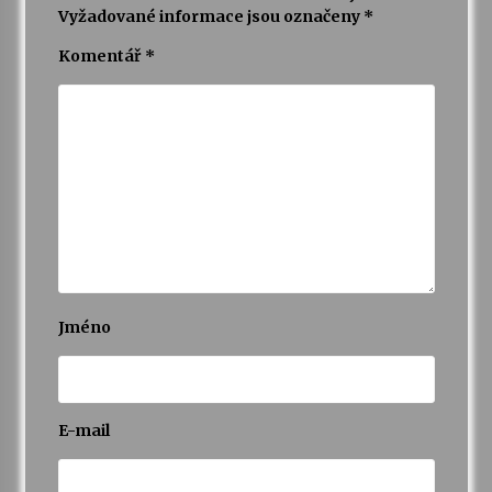
Vyžadované informace jsou označeny
*
Varhanní recitál Michala Novenka v Klášteře
Komentář
*
Želiv
3. 7. 2026
Petr Adamec – Malovaný svět
30. 6. 2026
Jméno
E-mail