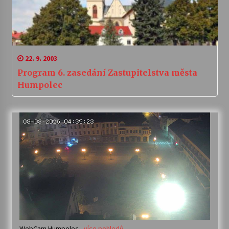
22. 9. 2003
Program 6. zasedání Zastupitelstva města
Humpolec
WebCam Humpolec -
více pohledů