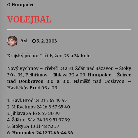
O Humpolci
Letní koncerty ve Stromovce: Ars Camerata a
Sukuba Ensemble
VOLEJBAL
4. 8. 2026
Vernisáž výstavy Josefíny Duškové: Stávám se
Axl
5. 2. 2003
kapkou
30. 7. 2026
Krajský přebor I. třídy žen, 23. a 24. kolo:
Veselí muzikanti
Nový Rychnov – Třebíč 1:3 a 3:1, Žďár nad Sázavou – Štoky
30. 7. 2026
3:0 a 3:1, Pelhřimov – Jihlava 3:2 a 0:3,
Humpolec – Ždírec
nad Doubravou 3:0 a 3:0
, Náměšť nad Ooslavou –
Havlíčkův Brod 0:3 a 0:3.
Pozvánka na integrační festival Quijotova
šedesátka: 28. 7.–1. 8. 2026
1. Havl. Brod 24 21 3 67 :19 45
28. 7. 2026
2. N. Rychnov 24 16 8 57 :35 40
3. Jihlava 24 16 8 55 :30 39
4. Žďár n. Sáz. 24 15 9 51 :37 39
Letní koncerty ve Stromovce: Kolchoz a
5. Štoky 24 13 11 48 :42 37
Jenakaši
6. Humpolec 24 12 12 46 :44 36
28. 7. 2026