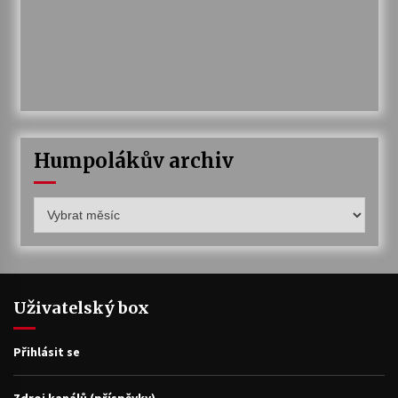
Humpolákův archiv
Humpolákův
archiv
Uživatelský box
Přihlásit se
Zdroj kanálů (příspěvky)