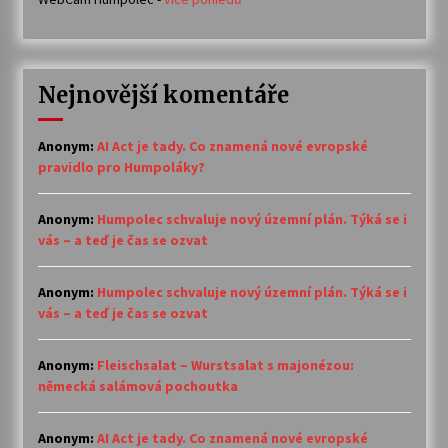
Nejnovější komentáře
Anonym
:
AI Act je tady. Co znamená nové evropské
pravidlo pro Humpoláky?
Anonym
:
Humpolec schvaluje nový územní plán. Týká se i
vás – a teď je čas se ozvat
Anonym
:
Humpolec schvaluje nový územní plán. Týká se i
vás – a teď je čas se ozvat
Anonym
:
Fleischsalat – Wurstsalat s majonézou:
německá salámová pochoutka
Anonym
:
AI Act je tady. Co znamená nové evropské