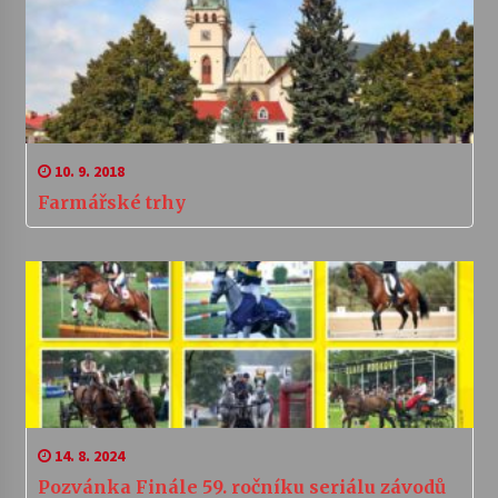
10. 9. 2018
Farmářské trhy
14. 8. 2024
Pozvánka Finále 59. ročníku seriálu závodů