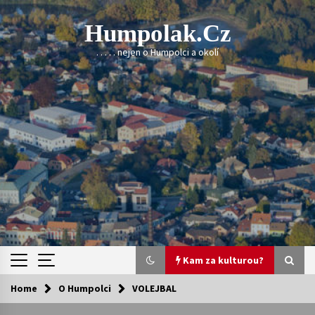
Skip
to
Humpolak.cz
content
. . . . . nejen o Humpolci a okolí
Kam za kulturou?
Home
O Humpolci
VOLEJBAL
Kam za kulturou?