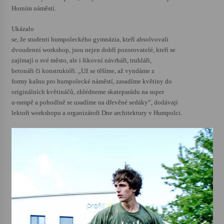
Horním náměstí.
Varhanní recitál Michala Novenka v Klášteře
Ukázalo
Želiv
se, že studenti humpoleckého gymnázia, kteří absolvovali
3. 7. 2026
dvoudenní workshop, jsou nejen dobří pozorovatelé, kteří se
zajímají o své město, ale i šikovní návrháři, truhláři,
Petr Adamec – Malovaný svět
betonáři či konstruktéři. „Už se těšíme, až vyndáme z
30. 6. 2026
formy kašnu pro humpolecké náměstí, zasadíme květiny do
originálních květináčů, zhlédneme skateparádu na super
u-rampě a pohodlně se usadíme na dřevěné sedáky“, dodávají
lektoři workshopu a organizátoři Dne architektury v Humpolci.