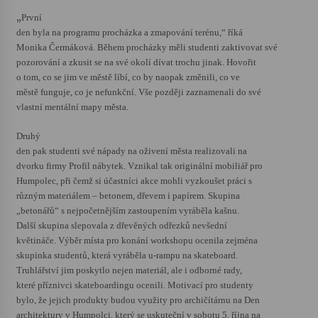
„
První
Votavžatský ploty
den byla na programu procházka a zmapování terénu,“ říká
23. 7. 2026
Monika Čermáková. Během procházky měli studenti zaktivovat své
pozorování a zkusit se na své okolí dívat trochu jinak. Hovořit
o tom, co se jim ve městě líbí, co by naopak změnili, co ve
městě funguje, co je nefunkční. Vše později zaznamenali do své
Letní koncerty ve Stromovce: Rufus Miller
vlastní mentální mapy města.
22. 7. 2026
Druhý
den pak studenti své nápady na oživení města realizovali na
Vysočinka
dvorku firmy Profil nábytek. Vznikal tak originální mobiliář pro
17. 7. 2026
Humpolec, při čemž si účastníci akce mohli vyzkoušet práci s
různým materiálem – betonem, dřevem i papírem. Skupina
„betonářů“ s nejpočetnějším zastoupením vyráběla kašnu.
Ozvěny prázdnin
Další skupina slepovala z dřevěných odřezků nevšední
14. 7. 2026
květináče. Výběr místa pro konání workshopu ocenila zejména
skupinka studentů, která vyráběla u-rampu na skateboard.
Truhlářství jim poskytlo nejen materiál, ale i odborné rady,
které příznivci skateboardingu ocenili. Motivací pro studenty
Za kulturou kousek za Humpolec. V Želivě ožije
odkaz Josefa Čapka
bylo, že jejich produkty budou využity pro archičítárnu na Den
13. 7. 2026
architektury v Humpolci, který se uskuteční v sobotu 5. října na