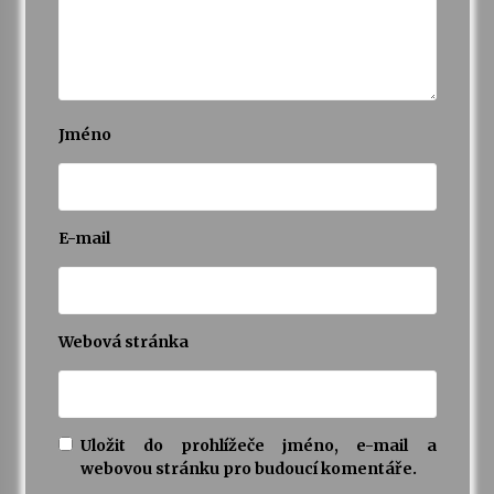
Jméno
E-mail
Webová stránka
Uložit do prohlížeče jméno, e-mail a
webovou stránku pro budoucí komentáře.