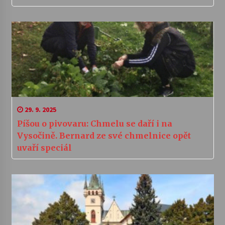
29. 9. 2025
Píšou o pivovaru: Chmelu se daří i na
Vysočině. Bernard ze své chmelnice opět
uvaří speciál