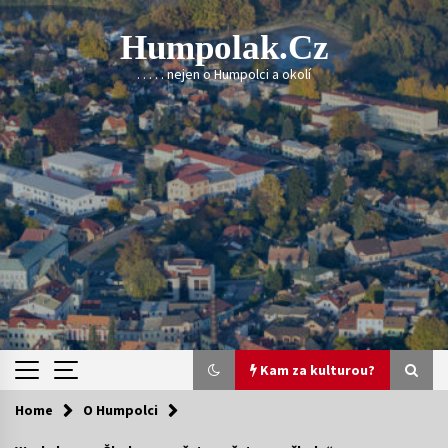
Skip
to
Humpolak.cz
content
. . . . . nejen o Humpolci a okolí
Kam za kulturou?
Home
O Humpolci
Kam za kulturou?