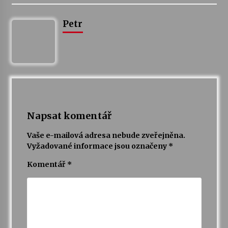
Petr
Napsat komentář
Vaše e-mailová adresa nebude zveřejněna.
Vyžadované informace jsou označeny
*
Komentář
*