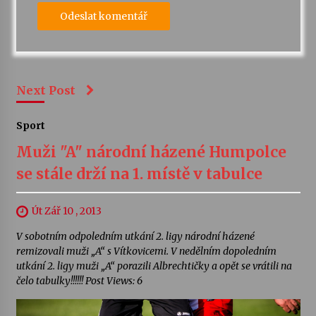
Next Post
Sport
Muži "A" národní házené Humpolce
se stále drží na 1. místě v tabulce
Út Zář 10 , 2013
V sobotním odpoledním utkání 2. ligy národní házené
remizovali muži „A“ s Vítkovicemi. V nedělním dopoledním
utkání 2. ligy muži „A“ porazili Albrechtičky a opět se vrátili na
čelo tabulky!!!!!! Post Views: 6