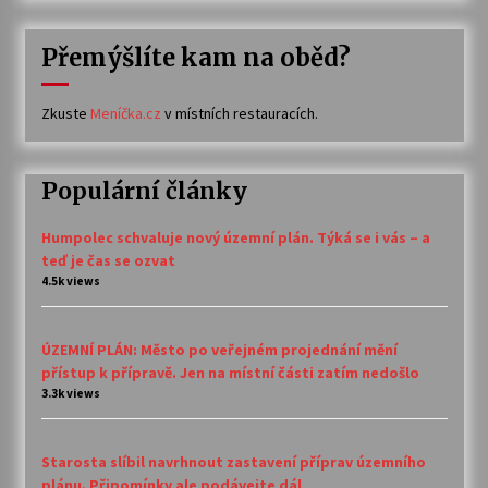
Přemýšlíte kam na oběd?
Zkuste
Meníčka.cz
v místních restauracích.
Populární články
Humpolec schvaluje nový územní plán. Týká se i vás – a
teď je čas se ozvat
4.5k views
ÚZEMNÍ PLÁN: Město po veřejném projednání mění
přístup k přípravě. Jen na místní části zatím nedošlo
3.3k views
Starosta slíbil navrhnout zastavení příprav územního
plánu. Připomínky ale podávejte dál