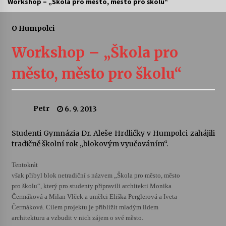
Workshop – „Škola pro město, město pro školu“
Letní koncerty ve Stromovce: Ars Camerata a
Sukuba Ensemble
O Humpolci
4. 8. 2026
Workshop – „Škola pro
Vernisáž výstavy Josefíny Duškové: Stávám se
město, město pro školu“
kapkou
30. 7. 2026
Petr
6. 9. 2013
Veselí muzikanti
30. 7. 2026
Studenti Gymnázia Dr. Aleše Hrdličky v Humpolci zahájili
tradičně školní rok „blokovým vyučováním“.
Pozvánka na integrační festival Quijotova
šedesátka: 28. 7.–1. 8. 2026
Tentokrát
28. 7. 2026
však přibyl blok netradiční s názvem „Škola pro město, město
pro školu“, který pro studenty připravili architekti Monika
Čermáková a Milan Vlček a umělci Eliška Perglerová a Iveta
Letní koncerty ve Stromovce: Kolchoz a
Čermáková. Cílem projektu je přiblížit mladým lidem
Jenakaši
architekturu a vzbudit v nich zájem o své město.
28. 7. 2026