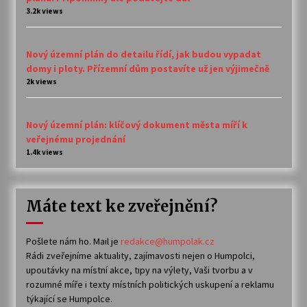
3.2k views
Nový územní plán do detailu řídí, jak budou vypadat
domy i ploty. Přízemní dům postavíte už jen výjimečně
2k views
Nový územní plán: klíčový dokument města míří k
veřejnému projednání
1.4k views
Máte text ke zveřejnění?
Pošlete nám ho. Mail je
redakce@humpolak.cz
Rádi zveřejníme aktuality, zajímavosti nejen o Humpolci,
upoutávky na místní akce, tipy na výlety, Vaši tvorbu a v
rozumné míře i texty místních politických uskupení a reklamu
týkající se Humpolce.