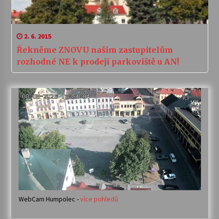
2. 6. 2015
Řekněme ZNOVU našim zastupitelům
rozhodné NE k prodeji parkoviště u AN!
WebCam Humpolec -
více pohledů