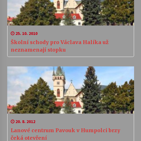
25. 10. 2010
Školní schody pro Václava Halíka už
neznamenají stopku
20. 8. 2012
Lanové centrum Pavouk v Humpolci brzy
čeká otevření