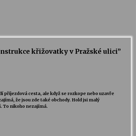
nstrukce křižovatky v Pražské ulici
”
dí příjezdová cesta, ale když se rozkope nebo uzavře
zajímá, že jsou zde také obchody. Hold jsi malý
eš. To nikoho nezajímá.