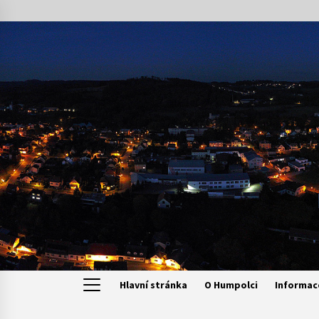
Skip
to
content
Hlavní stránka
O Humpolci
Informac