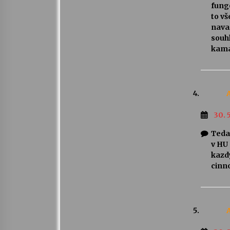
fungo
to v
navaz
souhl
kama
30. 
Teda 
v HU
kazd
cinn