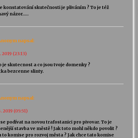
 konstatování skutečnosti je pliváním ? To je též
mavý názor…..
Anonym
napsal:
. 2019 (23:13)
o je skutecnost a co jsou tvoje domenky ?
tka bezcenne slinty.
Anonym
napsal:
5. 2019 (05:51)
 se podívat na novou trafostanici pro pivovar. To je
lenější stavba ve městě ! Jak toto mohl někdo povolit ?
 to komise pro rozvoj města ? Jak chce tato komise