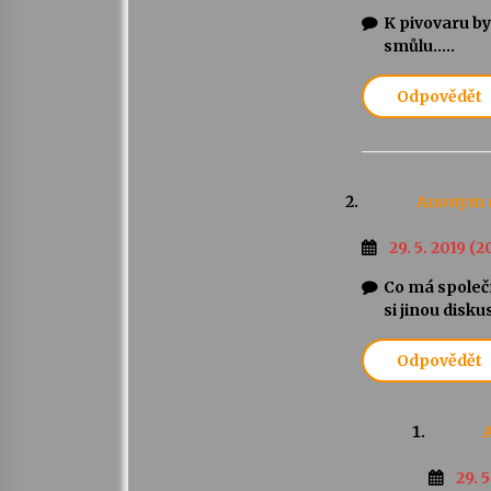
K pivovaru by 
smůlu…..
Odpovědět
Anonym
29. 5. 2019 (2
Co má společ
si jinou disku
Odpovědět
29. 5