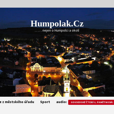
Humpolak.cz
. . . . . nejen o Humpolci a okolí
e z městského úřadu
Sport
audio:
SOUSEDSKÉ ČTENÍ-L. PAMĚTNICKÁ: 