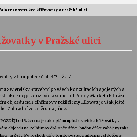
ala rekonstrukce křižovatky v Pražské ulici
Vernisáž výstavy Josefíny Duškové:
Stávám se kapkou
žovatky v Pražské ulici
30. 7. 2026
Letní koncerty ve Stromovce:
Kolchoz a Jenakaši
28. 7. 2026
ovatky v humpolecké ulici Pražská.
s
rma Swietelsky Stavební po všech konzultacích spojených s
Vysočinka
strukce nejprve uzavřela silnici od Penny Marketu k hrázi
17. 7. 2026
 objezdu na Pelhřimov v režii firmy Kilowatt je však ještě
lici Zahradní ve směru na Jiřice.
V
Varhanní recitál Michala Novenka v
POZDĚJI od 3. června je tak v plánu úplná uzavírka křižovatky v
Klášteře Želiv
vém objezdu na Pelhřimov dokončit dříve, budou dříve zahájeny také
3. 7. 2026
silnici na Želiv. Po rozhodnutí o tomto postupu informoval dotčené