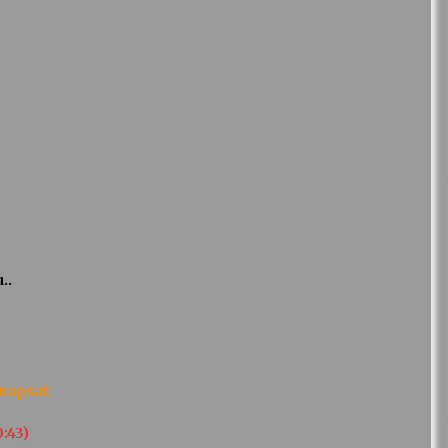
..
napsal:
0:43)