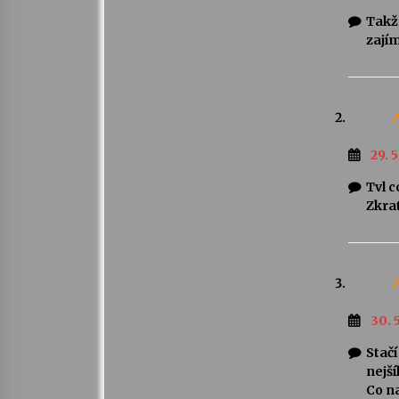
Takže
zají
29. 5
Tvl c
Zkra
30. 
Stačí
nejší
Co na