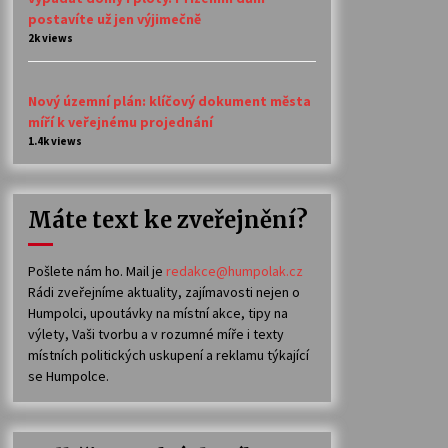
postavíte už jen výjimečně
2k views
Nový územní plán: klíčový dokument města
míří k veřejnému projednání
1.4k views
Máte text ke zveřejnění?
Pošlete nám ho. Mail je
redakce@humpolak.cz
Rádi zveřejníme aktuality, zajímavosti nejen o
Humpolci, upoutávky na místní akce, tipy na
výlety, Vaši tvorbu a v rozumné míře i texty
místních politických uskupení a reklamu týkající
se Humpolce.