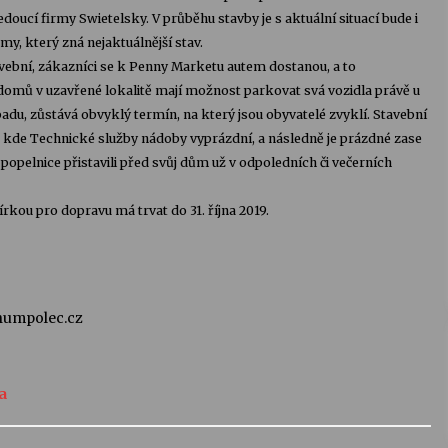
edoucí firmy Swietelsky. V průběhu stavby je s aktuální situací bude i
my, který zná nejaktuálnější stav.
vební, zákazníci se k Penny Marketu autem dostanou, a to
domů v uzavřené lokalitě mají možnost parkovat svá vozidla právě u
du, zůstává obvyklý termín, na který jsou obyvatelé zvyklí. Stavební
 kde Technické služby nádoby vyprázdní, a následně je prázdné zase
popelnice přistavili před svůj dům už v odpoledních či večerních
rkou pro dopravu má trvat do 31. října 2019.
humpolec.cz
a