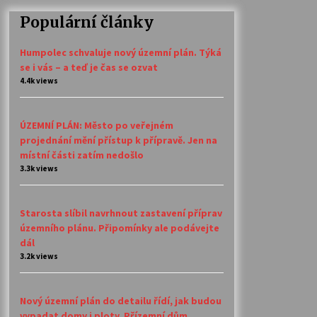
Populární články
Humpolec schvaluje nový územní plán. Týká
se i vás – a teď je čas se ozvat
4.4k views
ÚZEMNÍ PLÁN: Město po veřejném
projednání mění přístup k přípravě. Jen na
místní části zatím nedošlo
3.3k views
Starosta slíbil navrhnout zastavení příprav
územního plánu. Připomínky ale podávejte
dál
3.2k views
Nový územní plán do detailu řídí, jak budou
vypadat domy i ploty. Přízemní dům