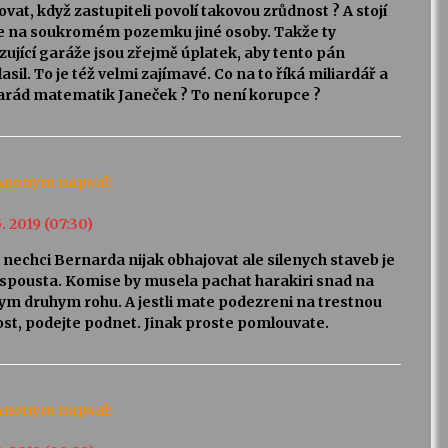
vat, když zastupiteli povolí takovou zrůdnost ? A stojí
še na soukromém pozemku jiné osoby. Takže ty
ující garáže jsou zřejmě úplatek, aby tento pán
asil. To je též velmi zajímavé. Co na to říká miliardář a
rád matematik Janeček ? To není korupce ?
Anonym
napsal:
5. 2019 (07:30)
nechci Bernarda nijak obhajovat ale silenych staveb je
 spousta. Komise by musela pachat harakiri snad na
ym druhym rohu. A jestli mate podezreni na trestnou
ost, podejte podnet. Jinak proste pomlouvate.
Anonym
napsal: