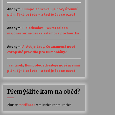
Anonym
:
Humpolec schvaluje nový územní
plán. Týká se i vás – a teď je čas se ozvat
Anonym
:
Fleischsalat – Wurstsalat s
majonézou: německá salámová pochoutka
Anonym
:
AI Act je tady. Co znamená nové
evropské pravidlo pro Humpoláky?
frantisek
:
Humpolec schvaluje nový územní
plán. Týká se i vás – a teď je čas se ozvat
Přemýšlíte kam na oběd?
Zkuste
Meníčka.cz
v místních restauracích.