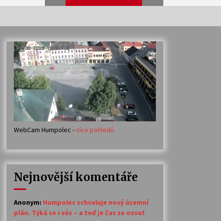
Veselí muzikanti
30. 7. 2026
Votavžatský ploty
23. 7. 2026
WebCam Humpolec -
více pohledů
Ozvěny prázdnin
14. 7. 2026
Nejnovější komentáře
Petr Adamec – Malovaný svět
30. 6. 2026
Anonym
:
Humpolec schvaluje nový územní
plán. Týká se i vás – a teď je čas se ozvat