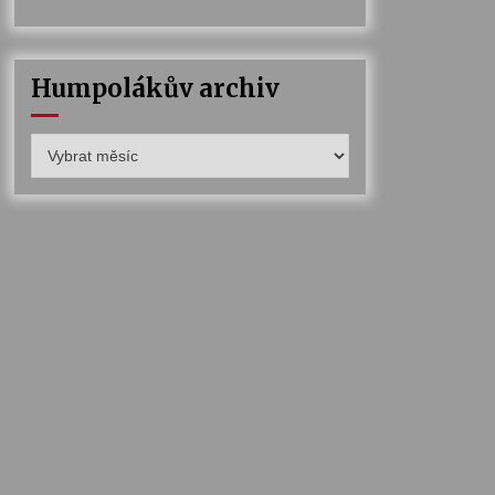
Humpolákův archiv
Humpolákův
archiv