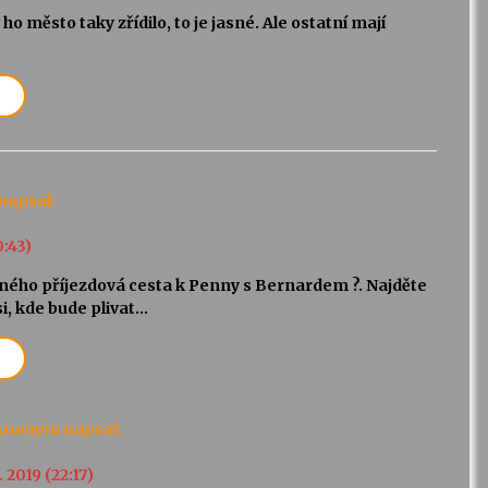
ho město taky zřídilo, to je jasné. Ale ostatní mají
napsal:
0:43)
ného příjezdová cesta k Penny s Bernardem ?. Najděte
si, kde bude plivat…
Anonym
napsal:
. 2019 (22:17)