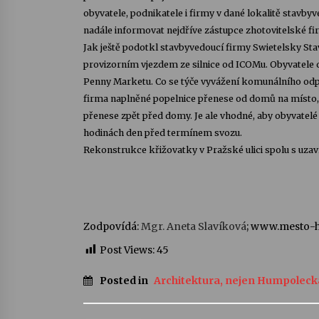
obyvatele, podnikatele i firmy v dané lokalitě stavbyv
nadále informovat nejdříve zástupce zhotovitelské fir
Jak ještě podotkl stavbyvedoucí firmy Swietelsky Sta
provizorním vjezdem ze silnice od ICOMu. Obyvatele 
Penny Marketu. Co se týče vyvážení komunálního odpa
firma naplněné popelnice přenese od domů na místo,
přenese zpět před domy. Je ale vhodné, aby obyvatelé 
hodinách den před termínem svozu.
Rekonstrukce křižovatky v Pražské ulici spolu s uzaví
Zodpovídá:
Mgr. Aneta Slavíková
; www.mesto-
Post Views:
45
Posted in
Architektura, nejen Humpoleck