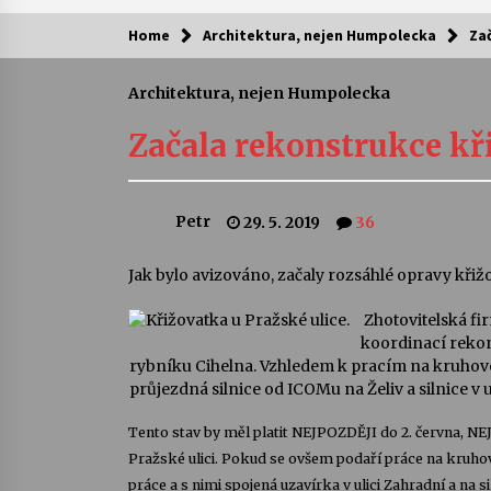
Home
Architektura, nejen Humpolecka
Zač
Kam za kulturou?
Architektura, nejen Humpolecka
Letní koncerty ve Stromovce: Ars
Camerata a Sukuba Ensemble
Začala rekonstrukce kři
4. 8. 2026
Pozvánka na integrační festival
Petr
29. 5. 2019
36
Quijotova šedesátka: 28. 7.–1. 8.
2026
28. 7. 2026
Jak bylo avizováno, začaly rozsáhlé opravy křiž
Letní koncerty ve Stromovce: Rufu
Zhotovitelská fi
Miller
koordinací rekon
22. 7. 2026
rybníku Cihelna. Vzhledem k pracím na kruhovém
průjezdná silnice od ICOMu na Želiv a silnice v u
Za kulturou kousek za Humpolec. 
Tento stav by měl platit NEJPOZDĚJI do 2. června, NEJ
Želivě ožije odkaz Josefa Čapka
Pražské ulici. Pokud se ovšem podaří práce na kruho
13. 7. 2026
práce a s nimi spojená uzavírka v ulici Zahradní a na 