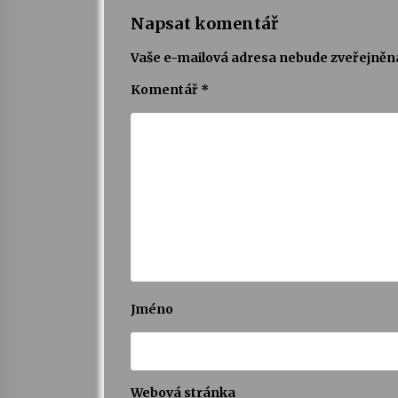
Napsat komentář
Vaše e-mailová adresa nebude zveřejněn
Komentář
*
Jméno
Webová stránka