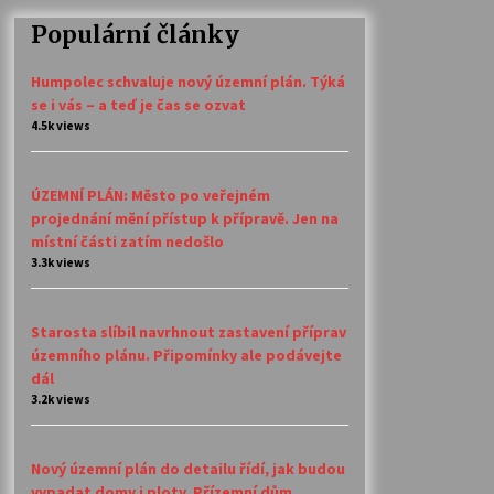
Populární články
Humpolec schvaluje nový územní plán. Týká
se i vás – a teď je čas se ozvat
4.5k views
ÚZEMNÍ PLÁN: Město po veřejném
projednání mění přístup k přípravě. Jen na
místní části zatím nedošlo
3.3k views
Starosta slíbil navrhnout zastavení příprav
územního plánu. Připomínky ale podávejte
dál
3.2k views
Nový územní plán do detailu řídí, jak budou
vypadat domy i ploty. Přízemní dům