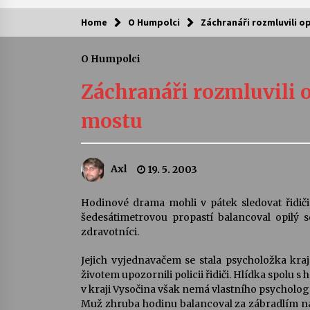
Home
O Humpolci
Záchranáři rozmluvili 
Kam za kulturou?
O Humpolci
Letní koncerty ve Stromovce: Ars
Camerata a Sukuba Ensemble
Záchranáři rozmluvili 
4. 8. 2026
mostu
Pozvánka na integrační festival
Quijotova šedesátka: 28. 7.–1. 8.
2026
Axl
19. 5. 2003
28. 7. 2026
Letní koncerty ve Stromovce: Rufu
Hodinové drama mohli v pátek sledovat řidič
Miller
šedesátimetrovou propastí balancoval opilý se
22. 7. 2026
zdravotníci.
Jejich vyjednavačem se stala psycholožka kr
Za kulturou kousek za Humpolec. 
životem upozornili policii řidiči. Hlídka spolu s
Želivě ožije odkaz Josefa Čapka
v kraji Vysočina však nemá vlastního psychologa
13. 7. 2026
Muž zhruba hodinu balancoval za zábradlím na