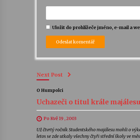
Uložit do prohlížeče jméno, e-mail a 
Next Post
O Humpolci
Uchazeči o titul krále majále
Po Kvě 19 , 2003
Už čtvrtý ročník Studentského majálesu mohli o výk
letos se zde utkaly všechny čtyři střední školy ve m