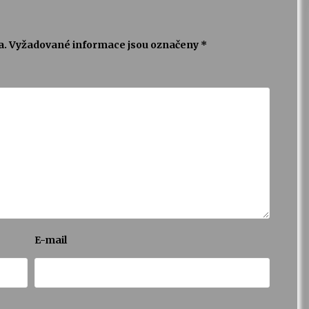
a.
Vyžadované informace jsou označeny
*
E-mail