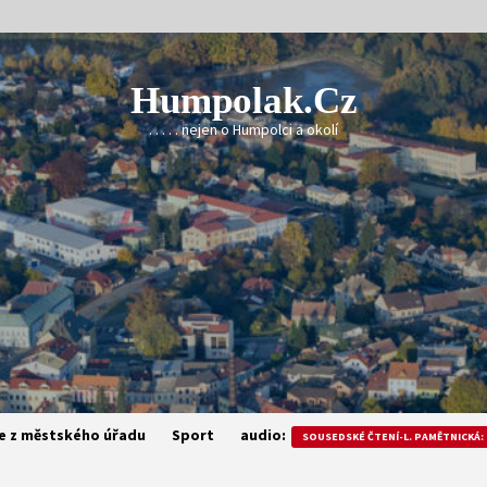
Humpolak.cz
. . . . . nejen o Humpolci a okolí
e z městského úřadu
Sport
audio:
SOUSEDSKÉ ČTENÍ-L. PAMĚTNICKÁ: 