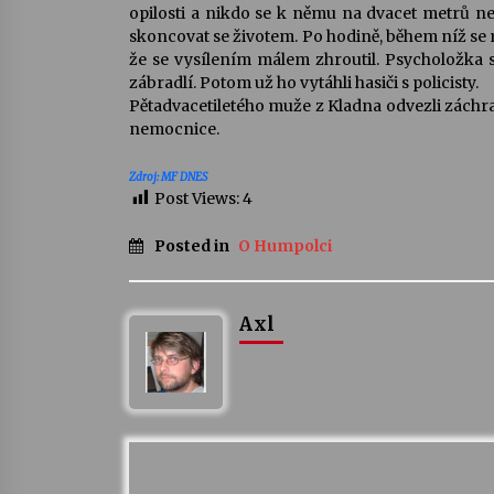
opilosti a nikdo se k němu na dvacet metrů nesm
skoncovat se životem. Po hodině, během níž se 
že se vysílením málem zhroutil. Psycholožka sp
zábradlí. Potom už ho vytáhli hasiči s policisty.
Pětadvacetiletého muže z Kladna odvezli záchr
nemocnice.
Zdroj: MF DNES
Post Views:
4
Posted in
O Humpolci
Axl