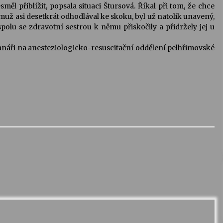
ěl přiblížit, popsala situaci Štursová. Říkal při tom, že chce
muž asi desetkrát odhodlával ke skoku, byl už natolik unavený,
olu se zdravotní sestrou k němu přiskočily a přidržely jej u
anáři na anesteziologicko-resuscitační oddělení pelhřimovské