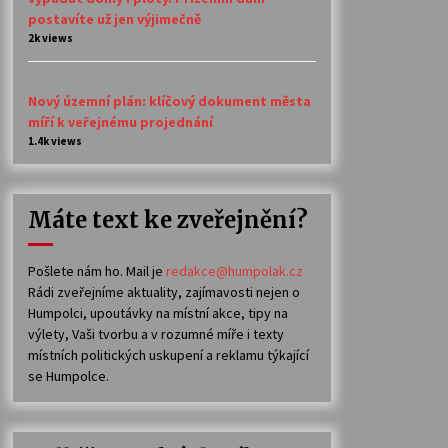
postavíte už jen výjimečně
2k views
Nový územní plán: klíčový dokument města
míří k veřejnému projednání
1.4k views
Máte text ke zveřejnění?
Pošlete nám ho. Mail je
redakce@humpolak.cz
Rádi zveřejníme aktuality, zajímavosti nejen o
Humpolci, upoutávky na místní akce, tipy na
výlety, Vaši tvorbu a v rozumné míře i texty
místních politických uskupení a reklamu týkající
se Humpolce.