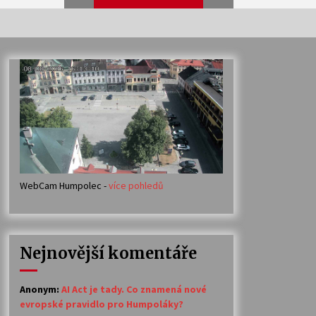
Veselí muzikanti
30. 7. 2026
Votavžatský ploty
23. 7. 2026
WebCam Humpolec -
více pohledů
Ozvěny prázdnin
14. 7. 2026
Nejnovější komentáře
Petr Adamec – Malovaný svět
30. 6. 2026
Anonym
:
AI Act je tady. Co znamená nové
evropské pravidlo pro Humpoláky?