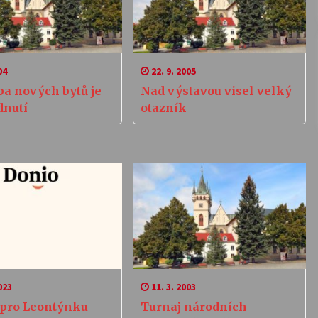
04
22. 9. 2005
ba nových bytů je
Nad výstavou visel velký
dnutí
otazník
023
11. 3. 2003
 pro Leontýnku
Turnaj národních