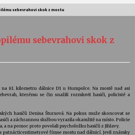
opilému sebevrahovi skok z mostu
Vernisáž výstavy Josefíny Duškové:
Stávám se kapkou
opilému sebevrahovi skok z
30. 7. 2026
Letní koncerty ve Stromovce:
Kolchoz a Jenakaši
28. 7. 2026
s
Vysočinka
i na 81. kilometru dálnice D1 u Humpolce. Na mostě nad asi
17. 7. 2026
bevrah, kterému se čin snažili rozmluvit hasiči, policisté a
ajských hasičů Denisa Štursová. Na pokus muže skoncovat se
V
Varhanní recitál Michala Novenka v
 hasiči a záchrannou službou vyrazila okamžitě na místo. Policie
Klášteře Želiv
, a na pomoc proto povolali psycholožku hasičů z Jihlavy.
3. 7. 2026
 patnácticentimetrové římse mostu nad dálnicí. Jevil známky