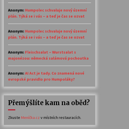
Anonym
:
Humpolec schvaluje nový územní
plán. Týká se i vás – a teď je čas se ozvat
Anonym
:
Humpolec schvaluje nový územní
plán. Týká se i vás – a teď je čas se ozvat
Anonym
:
Fleischsalat – Wurstsalat s
majonézou: německá salámová pochoutka
Anonym
:
AI Act je tady. Co znamená nové
evropské pravidlo pro Humpoláky?
Přemýšlíte kam na oběd?
Zkuste
Meníčka.cz
v místních restauracích.