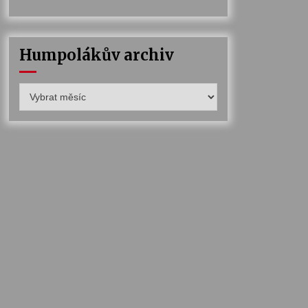
Humpolákův archiv
Humpolákův
archiv